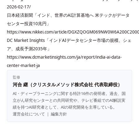
2026-02-17/
日本経済新聞「インド、世界のAI計算基地へ 米テックがデータ
センター投資10兆円」
https://www.nikkei.com/article/DGXZQOGM069NW0W6A200C200
DC Market Insights「インドAIデータセンター市場の規模、シェ
ア、成長予測2035年」
https://www.dcmarketinsights.com/ja/report/india-ai-data-
center-market-ja
監修
河合 継（クリスタルメソッド株式会社 代表取締役）
AI・ディープラーニングに関する特許16件の発明者。過去、国
立がん研究センターとの共同研究や、テレビ番組でのAI解説実
績を持つAI研究者として、AIの研究開発を主導している。
運営会社について
｜
編集方針