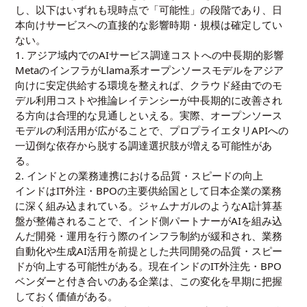
し、以下はいずれも現時点で「可能性」の段階であり、日
本向けサービスへの直接的な影響時期・規模は確定してい
ない。
1. アジア域内でのAIサービス調達コストへの中長期的影響
MetaのインフラがLlama系オープンソースモデルをアジア
向けに安定供給する環境を整えれば、クラウド経由でのモ
デル利用コストや推論レイテンシーが中長期的に改善され
る方向は合理的な見通しといえる。実際、オープンソース
モデルの利活用が広がることで、プロプライエタリAPIへの
一辺倒な依存から脱する調達選択肢が増える可能性があ
る。
2. インドとの業務連携における品質・スピードの向上
インドはIT外注・BPOの主要供給国として日本企業の業務
に深く組み込まれている。ジャムナガルのようなAI計算基
盤が整備されることで、インド側パートナーがAIを組み込
んだ開発・運用を行う際のインフラ制約が緩和され、業務
自動化や生成AI活用を前提とした共同開発の品質・スピー
ドが向上する可能性がある。現在インドのIT外注先・BPO
ベンダーと付き合いのある企業は、この変化を早期に把握
しておく価値がある。