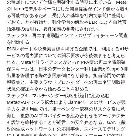
の帰属）について仕様を明確化する時期に来ている。Meta
のLlamaモデルをベースにした開発提案がインド側から増え
る可能性があるため、受け入れ基準を社内で事前に整備し
ておくことが有効だ。
強化学習の解説
や
BERTによる自然言
語処理の活用
も、要件定義の参考にされたい。
ステップ3：再エネ連動型インフラのサプライチェーン調査
を開始する
ESGレポートや脱炭素目標を掲げる企業では、利用するAIサ
ービスの電力源についての開示要求が今後強まると考えら
れる。MetaとリライアンスがとったPPA型の再エネ電源確
保スキームは、日本のデータセンター利用企業がScope 3排
出量を管理する際の参照事例になり得る。担当部門での情
報収集と、主要クラウドプロバイダーへの再エネ証明取得
状況の確認を今から始めることを勧める。
ステップ4：マルチベンダー戦略を設計に組み込む
MetaのAIインフラ拡大によりLlamaベースのサービスが競
争力を増す局面では、単一ベンダー依存のリスクを常に意
識し、複数のAIプロバイダーを組み合わせるアーキテクチ
ャ設計を維持することが経営上の安全弁となる。
GAN（敵
対的生成ネットワーク）の応用事例
、
スパースモデリング
によるモデル効率化
など、特定プラットフォームに依存し