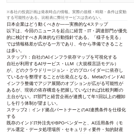
※各社の投資計画は発表時点の情報。実際の規模・時期・条件は変動
する可能性がある。比較表に弊社サービスは含めない。
日本企業はどう動くべきか——実務的な4ステップ
以下は、今回のニュースを起点に経営・IT・調達部門が優先
的に検討すべき具体的な行動指針である。「様子を見る」
では情報格差が広がる一方であり、今から準備できること
は多い。
ステップ1：自社のAIインフラ依存マップを可視化する
自社が利用するAIサービス・LLM（大規模言語モデル）
が、どのクラウドリージョン・どのプロバイダーに依存し
ているかを整理することが出発点となる。MetaのインドAI
インフラ整備でアジア展開のオプションが広がる可能性が
あるが、現状の依存構造を把握していなければ比較判断の
土台がない。IT部門と経営企画が連携して年1回以上の棚卸
しを行う体制が望ましい。
ステップ2：インド拠点パートナーとのAI連携条件を仕様化
する
既存のインドIT外注先やBPOベンダーと、AI活用条件（モ
デル選定・データ処理場所・セキュリティ要件・知的財産