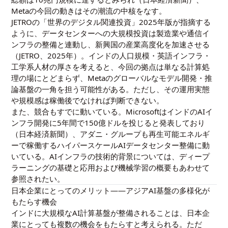
Metaの今回の動きはその潮流の中核をなす。
JETROの「世界のデジタル関連投資」2025年版が指摘する
ように、データセンターへの大規模投資は製造業や通信イ
ンフラの整備と連動し、新興国の産業高度化を加速させる
（
JETRO、2025年
）。インドの人口規模・英語インフラ・
工学系人材の厚さを考えると、今回の拠点は単なる計算処
理の場にとどまらず、Metaのグローバルなモデル開発・推
論基盤の一角を担う可能性がある。ただし、その運用実態
や規模感は稼働後でなければ判断できない。
また、競合もすでに動いている。MicrosoftはインドのAIイ
ンフラ開発に5年間で150億ドルを投じると発表しており
（日本経済新聞）、アダニ・グループも再生可能エネルギ
ーで稼働するハイパースケールAIデータセンター整備に動
いている。AIインフラの技術的背景については、
ディープ
ラーニングの基礎と応用
および
機械学習の概要
もあわせて
参照されたい。
日本企業にとってのメリット——アジアAI基盤の多様化が
もたらす機会
インドに大規模なAI計算基盤が整備されることは、日本企
業にとっても複数の機会をもたらすと考えられる。ただ