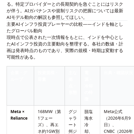
る。特定プロバイダーとの長期契約を急ぐことにはリスク
が伴う。AIガバナンスや規制リスクの把握については
最新
AIモデル動向の解説
も参照してほしい。
主要AIインフラ投資プレーヤーの比較——インドを軸とし
たグローバル動向
現時点で公表された一次情報をもとに、インドを中心とし
たAIインフラ投資の主要動向を整理する。各社の数値・計
画は発表時点のものであり、実際の規模・時期は変動する
可能性がある。
企業・グ
投資規模・
主な
電
出典・確認状況
ループ
容量
拠
源・
点・
冷却
形態
の特
徴
Meta ×
168MW（第
グジ
脱塩
Meta公式
Reliance
1フェー
ャラ
海水
（2026年6月9
ズ）、再エ
ート
冷
日）、
ネ約1GW別
州ジ
却、
CNBC（2026年