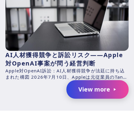
AI人材獲得競争と訴訟リスク――Apple
対OpenAI事案が問う経営判断
Apple対OpenAI訴訟：AI人材獲得競争が法廷に持ち込
まれた構図 2026年7月10日、Appleは元従業員のTang
TanおよびChang Liuと、...
View more
AIで、業務の生産性を変革しません