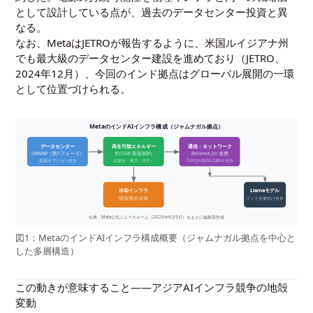
として設計している点が、過去のデータセンター投資と異
なる。
なお、MetaはJETROが報告するように、米国ルイジアナ州
でも最大級のデータセンター建設を進めており（
JETRO、
2024年12月
）、今回のインド拠点はグローバル展開の一環
として位置づけられる。
MetaのインドAIインフラ構成（ジャムナガル拠点）
データセンター
再生可能エネルギー
通信・ネットワーク
168MW（第1フェーズ）
約1GW 新規契約
Reliance Jio 連携
拡張オプション付き
太陽光・風力（3州）
Compute-to-Cable 統合
冷却インフラ
Llamaモデル
脱塩海水冷却
インド企業向け合弁
出典：Meta公式ニュースルーム（2026年6月9日）をもとに編集部作成
図1：MetaのインドAIインフラ構成概要（ジャムナガル拠点を中心と
した多層構造）
この動きが意味すること——アジアAIインフラ競争の地殻
変動