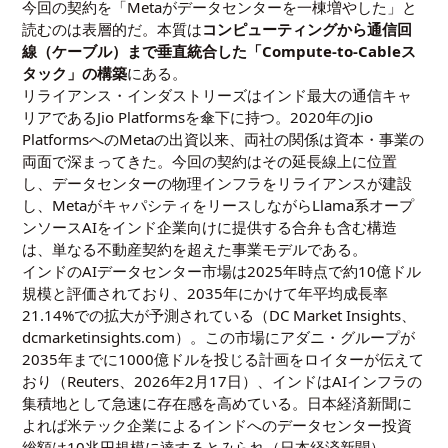
今回の契約を「Metaがデータセンターを一棟増やした」と
読むのは表層的だ。本質は
コンピューティングから通信回
線（ケーブル）まで垂直統合した「Compute-to-Cableス
タック」の構築
にある。
リライアンス・インダストリーズはインド最大の通信キャ
リアであるJio Platformsを傘下に持つ。2020年のJio
PlatformsへのMetaの出資以来、両社の関係は資本・事業の
両面で深まってきた。今回の契約はその延長線上に位置
し、データセンターの物理インフラをリライアンスが建設
し、MetaがキャパシティをリースしながらLlama系オープ
ンソースAIをインド企業向けに提供する合弁も含む構造
は、単なる不動産契約を超えた事業モデルである。
インドのAIデータセンター市場は2025年時点で約10億ドル
規模と評価されており、2035年にかけて年平均成長率
21.14%での拡大が予測されている（DC Market Insights、
dcmarketinsights.com
）。この市場にアダニ・グループが
2035年までに1000億ドルを投じる計画をロイターが伝えて
おり（
Reuters、2026年2月17日
）、インドはAIインフラの
集積地として急速に存在感を高めている。日本経済新聞に
よれば米テック企業によるインドへのデータセンター投資
総額は10兆円規模に達するとみられ（
日本経済新聞
）、