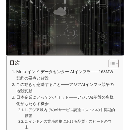
目次
Meta インド データセンター AIインフラ——168MW
契約の要点と背景
この動きが意味すること——アジアAIインフラ競争の
地殻変動
日本企業にとってのメリット——アジアAI基盤の多様
化がもたらす機会
1. アジア域内でのAIサービス調達コストへの中長期的
影響
2. インドとの業務連携における品質・スピードの向
上