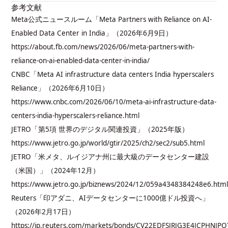
参考文献
Meta公式ニュースルーム「Meta Partners with Reliance on AI-
Enabled Data Center in India」（2026年6月9日）
https://about.fb.com/news/2026/06/meta-partners-with-
reliance-on-ai-enabled-data-center-in-india/
CNBC「Meta AI infrastructure data centers India hyperscalers
Reliance」（2026年6月10日）
https://www.cnbc.com/2026/06/10/meta-ai-infrastructure-data-
centers-india-hyperscalers-reliance.html
JETRO「第5項 世界のデジタル関連投資」（2025年版）
https://www.jetro.go.jp/world/gtir/2025/ch2/sec2/sub5.html
JETRO「米メタ、ルイジアナ州に最大級のデータセンター建設
（米国）」（2024年12月）
https://www.jetro.go.jp/biznews/2024/12/059a4348384248e6.htm
Reuters「印アダニ、AIデータセンターに1000億ドル投資へ」
（2026年2月17日）
https://jp.reuters.com/markets/bonds/CV22EDFSJRJG3E4JCPHNJPQ