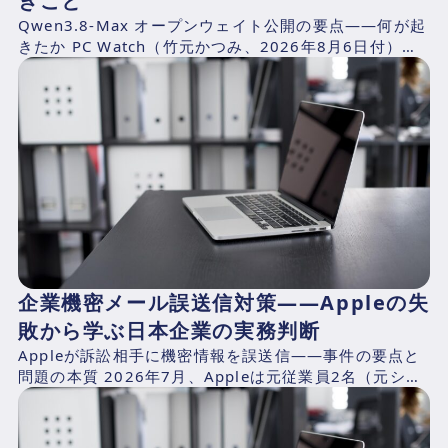
きこと
Qwen3.8-Max オープンウェイト公開の要点——何が起
きたか PC Watch（竹元かつみ、2026年8月6日付）の
報道によれば、AlibabaのQwen...
企業機密メール誤送信対策——Appleの失
敗から学ぶ日本企業の実務判断
Appleが訴訟相手に機密情報を誤送信——事件の要点と
問題の本質 2026年7月、Appleは元従業員2名（元シニ
アシステムズエンジニアのChang Liuおよ...