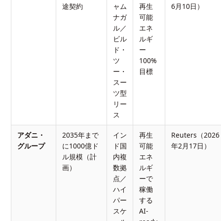
途契約
ャム
再生
6月10日）
ナガ
可能
ル／
エネ
ビル
ルギ
ド・
ー
ツ
100%
ー・
目標
スー
ツ型
リー
ス
アダニ・
2035年まで
イン
再生
Reuters（2026
グループ
に1000億ド
ド国
可能
年2月17日）
ル規模（計
内複
エネ
画）
数拠
ルギ
点／
ーで
ハイ
稼働
パー
する
スケ
AI-