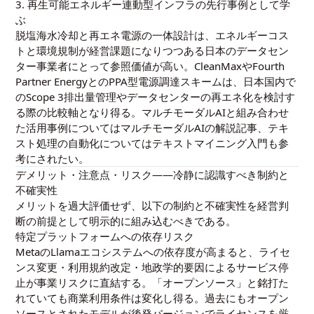
3. 再生可能エネルギー連動型インフラの先行事例として学
ぶ
脱塩海水冷却と再エネ電源の一体設計は、エネルギーコス
トと環境規制が経営課題になりつつある日本のデータセン
ター事業者にとって参照価値が高い。CleanMaxやFourth
Partner EnergyとのPPA型電源調達スキームは、日本国内で
のScope 3排出量管理やデータセンターの再エネ化を検討す
る際の比較軸となり得る。マルチモーダルAIと組み合わせ
た活用事例については
マルチモーダルAIの解説記事
、テキ
スト処理の自動化については
テキストマイニング入門
も参
考にされたい。
デメリット・注意点・リスク——冷静に認識すべき制約と
不確実性
メリットを過大評価せず、以下の制約と不確実性を経営判
断の前提として明示的に組み込むべきである。
特定プラットフォームへの依存リスク
MetaのLlamaエコシステムへの依存度が高まると、ライセ
ンス変更・利用規約改定・地政学的要因によるサービス停
止が事業リスクに直結する。「オープンソース」と銘打た
れていても商業利用条件は変化し得る。過去にもオープン
ソースとされたモデルが後発バージョンでライセンスを厳