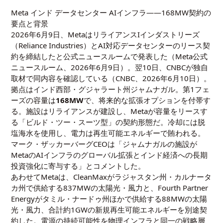
Meta インド データセンター AIインフラ——168MW契約の
要点と背景
2026年6月9日、MetaはリライアンスIインダストリーズ
（Reliance Industries）とAI対応データセンターのリース契
約を締結したと公式ニュースルームで発表した（
Meta公式
ニュースルーム、2026年6月9日
）。翌10日、CNBCが独自
取材で同内容を確認している（
CNBC、2026年6月10日
）。
拠点はインド西部・グジャラート州ジャムナガル。第1フェ
ーズの容量は
168MW
で、将来的な拡張オプションを付帯す
る。施設はリライアンスが建設し、Metaが容量をリースす
る「ビルド・ツー・スーツ型」の契約形態だ。冷却には脱
塩海水を使用し、電力は再生可能エネルギーで賄われる。
マーク・ザッカーバーグCEOは「ジャムナガルの施設が
MetaのAIインフラのグローバル拡張とインド経済への長期
投資強化に寄与する」とコメントした。
あわせてMetaは、CleanMaxがラジャスタン州・カルナータ
カ州で供給する837MWの太陽光・風力と、Fourth Partner
Energyがタミル・ナードゥ州ほかで供給する88MWの太陽
光・風力、合計約1GWの新規再生可能エネルギーを別途契
約した。電源の持続可能性を物理インフラと同一の戦略層