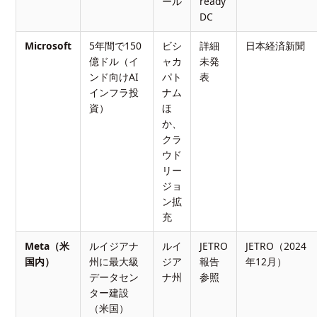
ール
ready
DC
Microsoft
5年間で150
ビシ
詳細
日本経済新聞
億ドル（イ
ャカ
未発
ンド向けAI
パト
表
インフラ投
ナム
資）
ほ
か、
クラ
ウド
リー
ジョ
ン拡
充
Meta（米
ルイジアナ
ルイ
JETRO
JETRO（2024
国内）
州に最大級
ジア
報告
年12月）
データセン
ナ州
参照
ター建設
（米国）