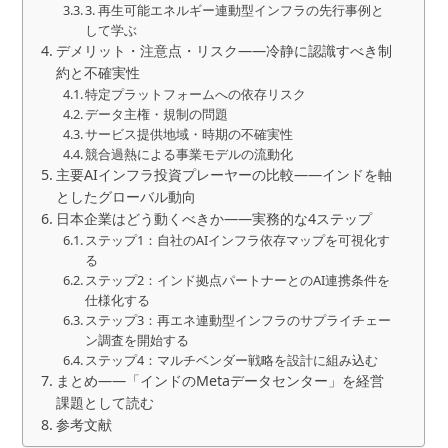
3. 再生可能エネルギー連動型インフラの先行事例と
して学ぶ
デメリット・注意点・リスク——冷静に認識すべき制
約と不確実性
特定プラットフォームへの依存リスク
データ主権・規制の問題
サービス提供地域・時期の不確実性
競合過熱による事業モデルの流動化
主要AIインフラ投資プレーヤーの比較——インドを軸
としたグローバル動向
日本企業はどう動くべきか——実務的な4ステップ
ステップ1：自社のAIインフラ依存マップを可視化す
る
ステップ2：インド拠点パートナーとのAI連携条件を
仕様化する
ステップ3：再エネ連動型インフラのサプライチェー
ン調査を開始する
ステップ4：マルチベンダー戦略を設計に組み込む
まとめ——「インドのMetaデータセンター」を経営
課題として読む
参考文献