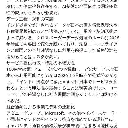
格化した例は複数存在する。AI基盤の全面依存は調達多様
性の観点から再考が必要だ。
データ主権・規制の問題
インド拠点で処理されるデータが日本の個人情報保護法や
各種業界規制のもとで適法かどうかは、用途・契約形態に
よって異なる。クロスボーダーデータ処理のルールは2026
年時点でも各国で変化が続いており、法務・コンプライア
ンス部門との事前確認なしに利用を前提にした業務設計を
進めることはリスクが高い。
サービス提供地域・時期の不確実性
168MWの第1フェーズがいつ本稼働し、どのサービスが日
本から利用可能になるかは2026年6月時点で公式発表がな
い。「インドに拠点ができた＝すぐに日本でサービスが変
わる」という即効性を期待することは現実的でない。ロー
ドマップの確認なしに社内展開計画を立てることは避ける
べきだ。
競合過熱による事業モデルの流動化
アダニ・グループ、Microsoft、その他ハイパースケーラー
が同時にインドのAIインフラ投資を進めている現状では、
キャパシティ過剰や価格競争が将来的に起きる可能性もあ