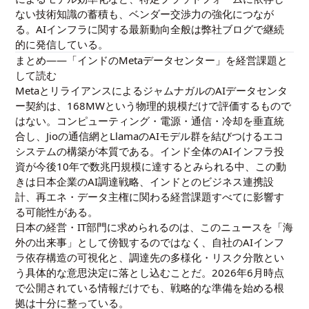
ない技術知識の蓄積も、ベンダー交渉力の強化につなが
る。AIインフラに関する最新動向全般は
弊社ブログ
で継続
的に発信している。
まとめ——「インドのMetaデータセンター」を経営課題と
して読む
MetaとリライアンスによるジャムナガルのAIデータセンタ
ー契約は、168MWという物理的規模だけで評価するもので
はない。コンピューティング・電源・通信・冷却を垂直統
合し、Jioの通信網とLlamaのAIモデル群を結びつけるエコ
システムの構築が本質である。インド全体のAIインフラ投
資が今後10年で数兆円規模に達するとみられる中、この動
きは日本企業のAI調達戦略、インドとのビジネス連携設
計、再エネ・データ主権に関わる経営課題すべてに影響す
る可能性がある。
日本の経営・IT部門に求められるのは、このニュースを「海
外の出来事」として傍観するのではなく、自社のAIインフ
ラ依存構造の可視化と、調達先の多様化・リスク分散とい
う具体的な意思決定に落とし込むことだ。2026年6月時点
で公開されている情報だけでも、戦略的な準備を始める根
拠は十分に整っている。