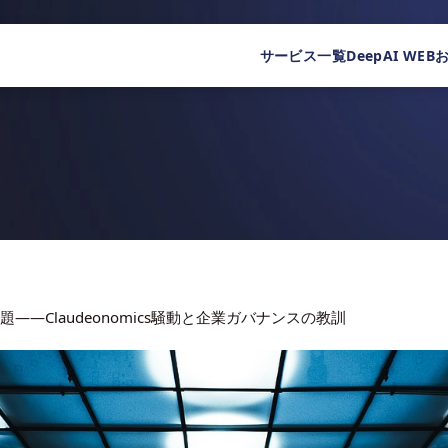
サービス一覧
DeepAI WEB
——Claudeonomics騒動と企業ガバナンスの教訓