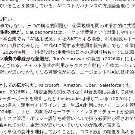
ていることを象徴している。AIコストガバナンスの方法論全般につ
な問い
の火事ではない。三つの構造的問題が、企業規模を問わず潜在的に共
指標の罠だ。
Claudeonomicsはトークン消費量という計測し
本企業でも「AI活用状況」を社内KPIとする場合、利用回数やト
26年4月に公表した「生成AIに関する実態調査報告書」でも、企業
2026年4月）、指標設計の重要性は日本の規制当局もすでに認識
クン消費の非線形な急増だ。
Tom’s Hardwareの報道（2026年
し得るとされる。チャット形式の利用からタスク自動化・自律エージ
管理が追いつかなくなる可能性がある。エージェント型AIの技術的
としての広がりだ。
Microsoft、Amazon、Uber、Salesf
rdware、2026年）、特定企業の失敗ではなくAI普及期に共通し
ーダーボードを廃止したとthe-decoderは報じている（2026年）
生成AIの導入・運用ガイドライン」は、生成AI利用において「コス
024年）。また、内閣府AIセーフティ・インスティテュートが公開し
るリスク管理・ポリシー設計を経営レベルで扱う必要性が示されてい
備されており、企業側が追いついていないのが現状と言える。
いう単位の意味を理解しておくことは、コスト設計の精度を高める