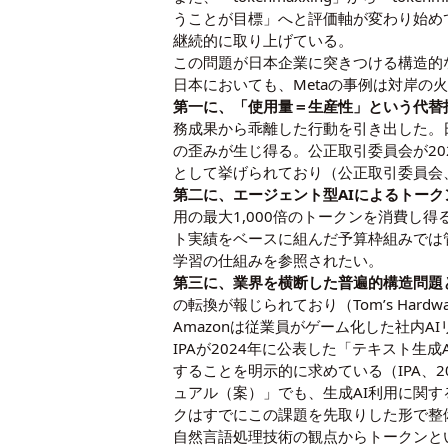
うことが目標」へと評価軸が変わり始め
継続的に取り上げている。
この問題が日本企業に突きつける構造的
日本においても、Metaの事例は対岸
第一に、「使用量＝生産性」という代替
務成果から乖離した行動を引き出した。日
の歪みが生じ得る。公正取引委員会が20
として挙げられており（公正取引委員会、
第二に、エージェント型AIによるトー
用の最大1,000倍のトークンを消費
ト実績をベースに組んだ予算枠組みでは
学習の仕組み
を参照されたい。
第三に、業界を横断した普遍的構造問題
の転換が報じられており（Tom’s Ha
Amazonは従業員がゲーム化した社内AIリ
IPAが2024年に公表した「テキスト
することを明示的に求めている（IPA、2
ュアル（案）」でも、生成AI利用に関す
クはすでにこの課題を先取りした形で整
自然言語処理技術の観点からトークンと