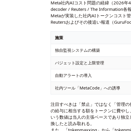
Meta社内AIコスト問題の経緯（2026
decoder / Reuters / The Informa
Metaが実装した社内AIトークンコスト
Reutersおよびその後追い報道（Guru
施策
独自監視システムの構築
バジェット設定と上限管理
自動アラートの導入
社内ツール「MetaCode」への誘導
注目すべきは「禁止」ではなく「管理の仕組み
の給与に相当する額をトークンに費やし、生
いう数値は当人の主張ベースであり独立
換したと読み取れる。
また、「tokenmaxxing」から「to