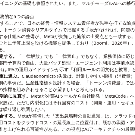
マイニングの基礎
も参照されたい。また、マルチモーダルAIへの移
実務的な5つの論点
ースすることで、日本の経営・情報システム責任者が先手を打てる論
。
トークン消費をリアルタイムで把握する手段がなければ、問題の
る仕組みの整備が、Metaが実施した施策の出発点とも一致する。A
とに予算上限を設ける機能を提供しており（Boomi、2026年
る。
設定する。
「一律解放」でも「一律禁止」でもなく、業務価値に応じ
部門予算内で自由、大量バッチ処理・エージェント利用は事前承認」
はIPAの運用ガイドラインが示す「利用ルールの明文化と教育」とい
慎重に選ぶ。
Claudeonomicsの失敗は、計測しやすい指標（消
則の事例だ。生産性指標を設計する場合、「トークン消費量」では
の指標を組み合わせることが望ましいと考えられる。
定期的に見直す。
Metaが外部AIツールから自社開発「MetaCod
択肢だ。ただし内製化にはそれ固有のコスト（開発・運用・セキュ
は繰り返し強調したい。
統合する。
Metaが整備した「支出急増時の自動通知」は、クラウドイ
利用コストをクラウドコストの延長線上に位置付け、既存の承認・
引き上げられる可能性がある。この視点は
AIアーキテクチャの最新