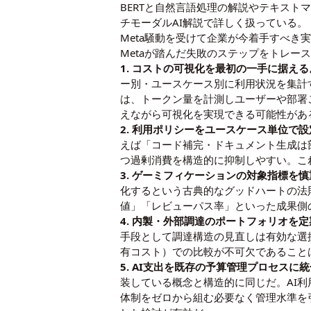
BERTと自然言語処理の解説
や
テキスト
チモーダルAI解説
で詳しく扱っている。
Meta騒動を受けて企業が今着手すべき
Metaが踏んだ失敗のステップをトレ
1. コストの可視化を最初の一手に据える
ー別・ユースケース別に利用状況を集計す
は、トークン量を計測しユーザーや部署ご
えながら可視化を実現できる可能性があ
2. 利用ポリシーをユースケース単位で
えば「コード補完・ドキュメント生成は
つ過剰消費を構造的に抑制しやすい。これ
3. ゲーミフィケーションの対象指標を
化するという古典的なグッドハートの法
値」「レビューパス率」といった成果側
4. 内製・外部調達のポートフォリオを
手段として調達構造の見直しは有効な選
有コスト）での比較が不可欠であること
5. AI支出を既存の予算管理プロセスに
装している概念と構造的に同じだ。AI
体制をゼロから組む必要なく管理水準を