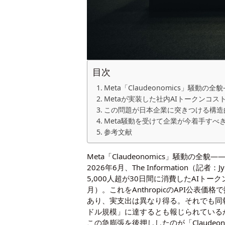
目次
Meta「Claudeonomics」騒動
Metaが実装した社内AIトークンコ
この問題が日本企業に突きつける構造
Meta騒動を受けて企業が今着手すべ
参考文献
Meta「Claudeonomics」騒動の
2026年6月、The Information
5,000人超が30日間に消費したAIトークンの
月）。これをAnthropicのAPI公
あり、実支出は異なり得る。それでも同報
ドル規模」に達するとも報じられている
この急膨張を後押ししたのが「Claud