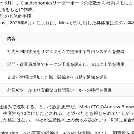
年4〜6月）。Claudeonomicsリーダーボードの拡散から社内メモ
tion各報道をもとに作成。
管理の具体的手段
Focus、2026年6月）によれば、Metaが打ち出した具体策は次の四
内容
社内AI利用状況をリアルタイムで把握する専用システムを整備
部門・従業員単位でトークン予算を設定し、支出に上限を適用
支出が大幅に増加した際、関係者へ自動で通知を送信
外部AIツールより安価な自社開発ツールへの移行を促進
で統制する」という設計思想だ。Meta CTOのAndrew Bos
産性を10倍にしたとされる」と述べたとも報じられているが（the-
した検証はない。同社が生産性向上の余地を認めつつ、ROIに見合
kenminimizing」への言葉の転換は、AIの社内活用において「消