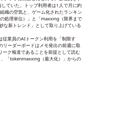
の称号を付与していた。トップ利用者は1人で月に約
という組織の空気と、ゲーム化されたランキン
Iの処理単位）」と「maxxing（限界まで
も「奇妙な新トレンド」として取り上げている
社は従業員のAIトークン利用を「制限す
nomicsのリーダーボードはメモ発出の前週に取
メモのリーク報道であることを前提として読む
り、「tokenmaxxing（最大化）」からの