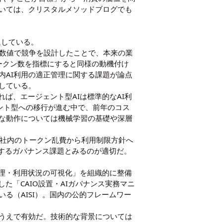
いては、
クリスタルメソッドブログ
でも
通している。
やすい数値で競争を設計したことで、本来の業
ークン数を指標にすると同様の動機付け
内AI利用の適正管理に関する課題が論点
している。
）によれば、エージェント型AIは標準的なAI利
ェント型への移行が進む中で、前年のコス
な動作については
機械学習の基礎
や
深層
orceでも、社内のトークン乱費から利用制限方針へ
て発現するガバナンス課題とみるのが適切だ。
。
ト管理・利用状況の可視化」を組織的に整備
た「CAIO設置・AIガバナンス実務マニ
る（AISI）。国内の公的フレームワー
うえで有効だ。技術的な背景については