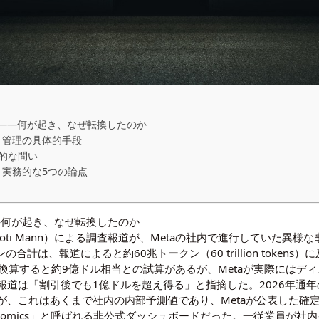
の全貌——何が起き、なぜ転換したのか
スト管理の具体的手段
的な問い
き実務的な5つの論点
全貌——何が起き、なぜ転換したのか
（記者：Jyoti Mann）による調査報道が、Metaの社内で進行してい
合計は、報道によると約60兆トークン（60 trillion tokens）に及
表価格で換算すると約9億ドル相当との試算があるが、Metaが実際に
道は「割引後でも1億ドルを超え得る」と指摘した。2026年通年
が、これはあくまで社内の内部予測値であり、Metaが公表した確
eonomics」と呼ばれる非公式ダッシュボードだった。一従業員が