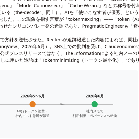
end」「Model Connoisseur」「Cache Wizard」など
ている（the-decoder、同上）。AIを「使いこなす者が優秀」
。この現象を指す言葉が「tokenmaxxing」——「token（A
たシリコンバレー発の造語であり、Pragmatic Engineer
メモで方針を逆転させた。Reutersが追跡報道した内容によれば、同
radingView、2026年6月）。SNS上での批判を受け、Claudeo
公式プレスリリースではなく、The Informationによる社内
事見出しに用いた造語は「Tokenminimizing（トークン最小化）」であ
2026年5〜6月
2026年6月
60兆トークン消費・
社内メモで
社内コスト急騰が報道
利用制限・ガバナンスへ転換