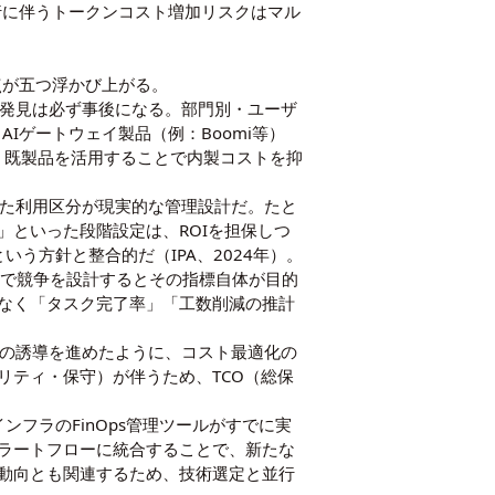
行に伴うトークンコスト増加リスクは
マル
点が五つ浮かび上がる。
発見は必ず事後になる。部門別・ユーザ
Iゲートウェイ製品（例：Boomi等）
）、既製品を活用することで内製コストを抑
た利用区分が現実的な管理設計だ。たと
といった段階設定は、ROIを担保しつ
う方針と整合的だ（IPA、2024年）。
費量）で競争を設計するとその指標自体が目的
なく「タスク完了率」「工数削減の推計
e」への誘導を進めたように、コスト最適化の
リティ・保守）が伴うため、TCO（総保
ンフラのFinOps管理ツールがすでに実
アラートフローに統合することで、新たな
動向
とも関連するため、技術選定と並行