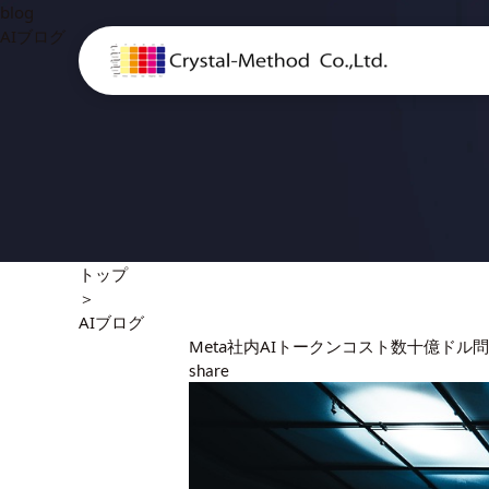
blog
AIブログ
トップ
＞
AIブログ
Meta社内AIトークンコスト数十億ドル問題
share