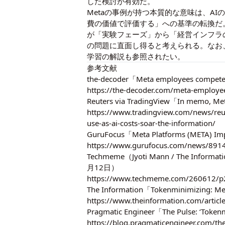
した検討が有効だ。
Metaの事例が持つ本質的な意味は、A
費の価値で評価する」への基準の転換だ
が「実験フェーズ」から「経営インフラ
の問題に直面し得ると考えられる。なお
学習の解説
も参照されたい。
参考文献
the-decoder「Meta employees compete
https://the-decoder.com/meta-employee
Reuters via TradingView「In memo, Me
https://www.tradingview.com/news/re
use-as-ai-costs-soar-the-information/
GuruFocus「Meta Platforms (META) Im
https://www.gurufocus.com/news/89145
Techmeme（Jyoti Mann / The Informati
月12日）
https://www.techmeme.com/260612/p
The Information「Tokenminimizing: Me
https://www.theinformation.com/articl
Pragmatic Engineer「The Pulse: ‘Tok
https://blog.pragmaticengineer.com/th