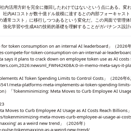
Iの社内活用方針を完全に撤回したわけではないという点にある。変
。社内AIコストが数十億ドル規模に達するとの内部フォーキャスト
の通常コスト」に移行しつつあるという変化だ。この局面で管理体
、強化学習や生成AIの技術的基礎を理解することがガバナンス設
 for token consumption on an internal AI leaderboard」（20
s-compete-for-token-consumption-on-an-internal-ai-leaderboar
ta says it plans to crack down on employee token use as AI 
uters.com,2026:newsml_FWN42K08A:0-in-memo-meta-says-it-pla
plements AI Token Spending Limits to Control Costs」（2026
41/meta-platforms-meta-implements-ai-token-spending-limits-t
on）「Tokenminimizing: Meta Moves to Curb Employee AI Usage
23
ta Moves to Curb Employee AI Usage as AI Costs Reach Billi
es/tokenminimizing-meta-moves-curb-employee-ai-usage-ai-costs-
enmaxxing’ as a weird new trend」（2026年）
e-pulse-tokenmaxxing-as-a-weird-new-trend/