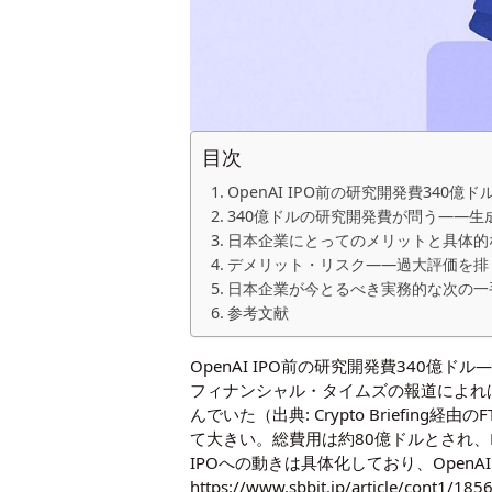
目次
OpenAI IPO前の研究開発費34
340億ドルの研究開発費が問う——生
日本企業にとってのメリットと具体的
デメリット・リスク——過大評価を排
日本企業が今とるべき実務的な次の一
参考文献
OpenAI IPO前の研究開発費340
フィナンシャル・タイムズの報道によれば、
んでいた（出典: Crypto Brief
て大きい。総費用は約80億ドルとされ、
IPOへの動きは具体化しており、OpenA
https://www.sbbit.jp/article/cont1/185