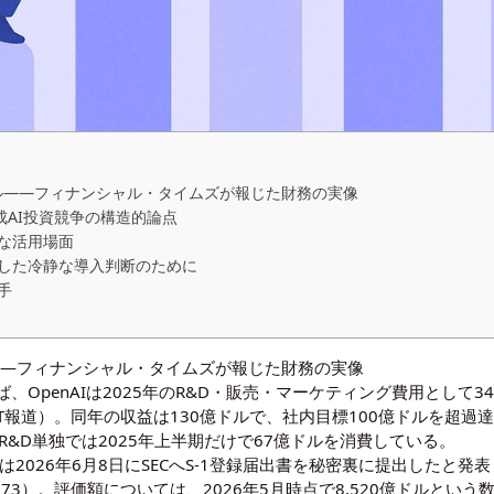
0億ドル——フィナンシャル・タイムズが報じた財務の実像
成AI投資競争の構造的論点
な活用場面
した冷静な導入判断のために
手
億ドル——フィナンシャル・タイムズが報じた財務の実像
OpenAIは2025年のR&D・販売・マーケティング費用として
ing経由のFT報道）。同年の収益は130億ドルで、社内目標100億ドル
R&D単独では2025年上半期だけで67億ドルを消費している。
Iは2026年6月8日にSECへS-1登録届出書を秘密裏に提出したと発
673
）。評価額については、2026年5月時点で8,520億ドルという数