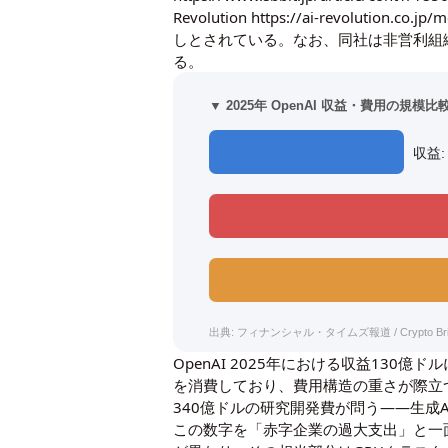
Revolution
https://ai-revolution.co.jp/
しとされている。なお、同社は非営利組織
る。
▼ 2025年 OpenAI 収益・費用の規模
収益:
出典: フィナンシャル・タイムズ報道 / Crypto Brie
OpenAI 2025年における収益130
を消費しており、費用構造の重さが際立
340億ドルの研究開発費が問う——生成
この数字を「赤字企業の過大支出」と一