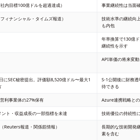
（社内目標100億ドルを超過達成）
事業継続性は当面
ル（フィナンシャル・タイムズ報道）
技術水準の継続向
も内包
年率換算で130億
継続性を示す
API単価の将来変
8日にSEC秘密提出。評価額8,520億ドル〜最大1
S-1公開後に財務
方
待できる
ftが営利事業体の27%保有
Azure連携戦略
メント・収益成長の一部指標を未達
技術優位の持続性
ル（Reuters報道・関係筋情報）
長期的な技術開発
素を含む