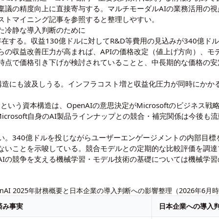
稟議の精度向上に直接寄与する。マルチモーダルAIの業務活用の視
ストマイニング記事
を参照すると整理しやすい。
た冷静な導入判断のために
存在する。収益130億ドルに対してR&D等費用の見込みが340億ド
らの収益改善圧力が高まれば、APIの価格改定（値上げ方向）、モ
時点で価格引き下げが検討されていることと、中長期的な価格の安
構造にも波及しうる。インフラコスト増と収益化圧力が同時にかか
有するという資本構造は、OpenAIの意思決定がMicrosoftのビジ
Microsoft自身のAI製品ラインナップとの競合・補完関係は今
い。340億ドルを投じながらユーザーエンゲージメントの内部目標
ないことを示唆している。競合モデルとの定期的な比較評価を調達
AIの競争を支える機械学習・モデル技術の基礎については
機械学習
enAI 2025年財務概要と日本企業の導入判断への影響整理（2026年6月
済み事実
日本企業への導入