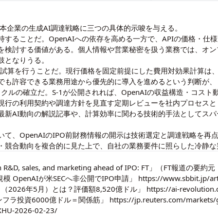
、日本企業の生成AI調達戦略に三つの具体的示唆を与える。
することだ。OpenAIへの依存を高める一方で、APIの価格・仕
設計を検討する価値がある。個人情報や営業秘密を扱う業務では、オ
肢となりうる。
OI試算を行うことだ。現行価格を固定前提にした費用対効果計算は、
でも許容できる業務用途から優先的に導入を進めるという判断が、
イクルの確立だ。S-1が公開されれば、OpenAIの収益構造・コス
現行の利用契約や調達方針を見直す定期レビューを社内プロセスと
最新AI動向の解説記事
や、計算効率に関わる技術的手法として
スパ
いて、OpenAIのIPO前財務情報の開示は技術選定と調達戦略を
・競合動向を複合的に見た上で、自社の業務要件に照らした冷静な
4B on R&D, sales, and marketing ahead of IPO: FT」（FT
 OpenAIが米SECへ非公開でIPO申請」
https://www.sbbit.jp/a
-1機密提出（2026年5月）とは？評価額8,520億ドル」
https://ai-revolution
Iインフラ投資6000億ドル＝関係筋」
https://jp.reuters.com/markets/
HU-2026-02-23/