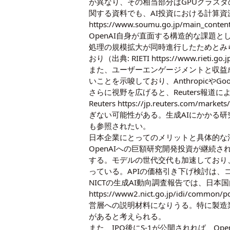
が異なり、その相当部分はGPUクラス
関する資料でも、AI投資における計算資
https://www.soumu.go.jp/main_conten
OpenAI自身が直面する構造的な課題
処理の規模拡大が同時進行したためとみら
おり（出典: RIETI
https://www.rieti.go
また、ユーザーエンゲージメントと収益
いことを示唆しており、Anthropicや
さらに視野を広げると、Reuters報道に
Reuters
https://jp.reuters.com/mark
ぎない可能性がある。生成AIにかかる
も参照されたい。
日本企業にとってのメリットと具体的な
OpenAIへの巨額研究開発投資が継続
する。モデルの世代交代も加速しており、
っている。APIの価格引き下げ検討は
NICTの生成AI動向調査報告では、日本
https://www2.nict.go.jp/idi/common/p
営層への説明材料になりうる。特に製造
があると考えられる。
また、IPO後にS-1が公開されれば、