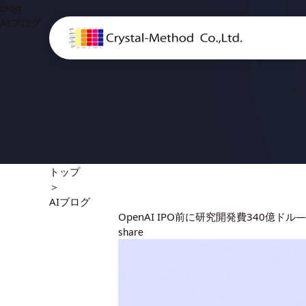
blog
AIブログ
トップ
＞
AIブログ
OpenAI IPO前に研究開発費340億
share