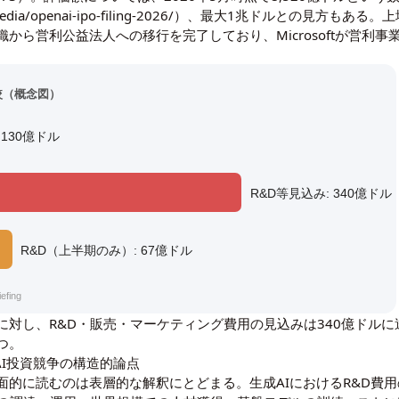
media/openai-ipo-filing-2026/
）、最大1兆ドルとの見方もある。上場
から営利公益法人への移行を完了しており、Microsoftが営利事
比較（概念図）
 130億ドル
R&D等見込み: 340億ドル
R&D（上半期のみ）: 67億ドル
fing
億ドルに対し、R&D・販売・マーケティング費用の見込みは340億ドル
つ。
AI投資競争の構造的論点
面的に読むのは表層的な解釈にとどまる。生成AIにおけるR&D費