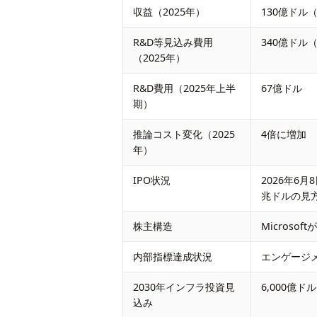
収益（2025年）
130億ドル
R&D等見込み費用
340億ド
（2025年）
R&D費用（2025年上半
67億ドル
期）
推論コスト変化（2025
4倍に増加
年）
IPO状況
2026年6月
兆ドルの見
株主構造
Microso
内部指標達成状況
エンゲージ
2030年インフラ投資見
6,000億ド
込み