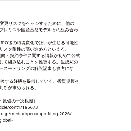
様変更リスクをヘッジするために、他の
ンプレミスや国産基盤モデルとの組み合わ
IPO後の環境変化で狂いが生じる可能性
リスク耐性の高い進め方といえる。
ト動向・契約条件に関する情報が初めて公式
して組み込むことを推奨する。生成AIの
ースモデリングの解説記事
も参考にな
再点検する好機を提供している。投資規模そ
判断が求められる。
報道の要約元・数値の一次根拠）
rticle/cont1/185673
.co.jp/media/openai-ipo-filing-2026/
global-