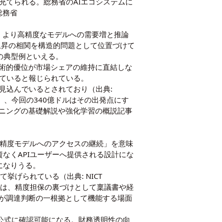
充てられる。総務省のAIエコシステムに
総務省
る。より高精度なモデルへの需要増と推論
ト上昇の相関を構造的問題として位置づけて
その典型例といえる。
術的優位が市場シェアの維持に直結しな
討されていると報じられている。
ルを見込んでいるとされており（出典:
）、今回の340億ドルはその出発点にす
ニングの基礎解説
や
強化学習の概説記事
高精度モデルへのアクセスの継続」を意味
資なくAPIユーザーへ提供される設計にな
になりうる。
挙げられている（出典: NICT
実は、精度担保の裏づけとして稟議書や経
が調達判断の一根拠として機能する場面
て公式に確認可能になる。財務透明性の向