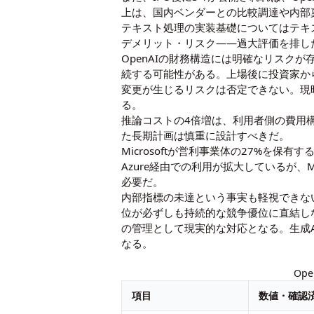
上は、国内ベンダーとの比較調達や内部
テキスト処理の実装基礎については
テキ
デメリット・リスク——過大評価を排し
OpenAIの財務構造には明確なリスクが
続する可能性がある。上場後に投資家か
変更が生じるリスクは否定できない。現
る。
推論コストの4倍増は、利用者側の費用
た長期計画は慎重に設計すべきだ。
Microsoftが営利事業体の27%を保
Azure経由での利用が拡大しているが、
必要だ。
内部指標の未達という事実も軽視できな
位が必ずしも持続的な競争優位に直結し
の管理として現実的な対応となる。生成
なる。
Op
項目
数値・確認