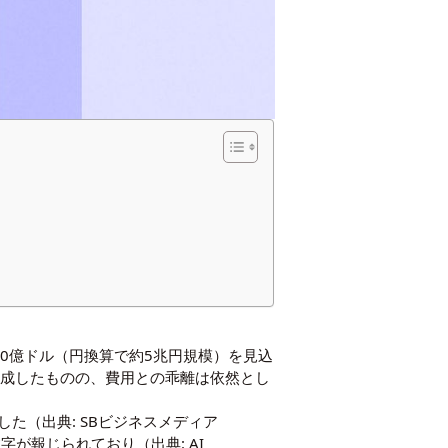
340億ドル（円換算で約5兆円規模）を見込
を超過達成したものの、費用との乖離は依然とし
表した（出典: SBビジネスメディア
字が報じられており（出典: AI