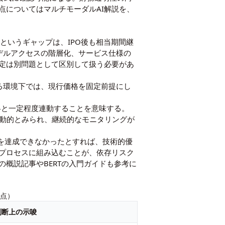
点については
マルチモーダルAI解説
を、
ルというギャップは、IPO後も相当期間継
デルアクセスの階層化、サービス仕様の
定は別問題として区別して扱う必要があ
る環境下では、現行価格を固定前提にし
ネス戦略と一定程度連動することを意味する。
後も流動的とみられ、継続的なモニタリングが
を達成できなかったとすれば、技術的優
プロセスに組み込むことが、依存リスク
の概説記事
や
BERTの入門ガイド
も参考に
時点）
判断上の示唆