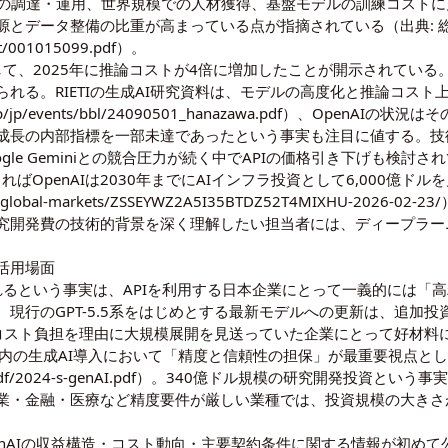
タの調達・運用、世界規模での人材獲得、基盤モデルの訓練コストに
源とデータ整備の比重が高まっている点が指摘されている（出典: 
t/001015099.pdf
）。
として、2025年に推論コストが4倍に増加したことが開示されてい
れる。RIETIの生成AI研究資料は、モデルの高度化と推論コス
.jp/jp/events/bbl/24090501_hanazawa.pdf
）、OpenAIの状況は
成長の内部指標を一部未達であったという事実も注目に値する。技
Google Geminiとの競合圧力が続く中でAPIの価格引き下げも検
よればOpenAIは2030年までにAIインフラ投資として6,000億ド
ets/global-markets/ZSSEYWZ2A5I35BTDZ52T4MIXHU-2026-02-23/
研究開発費の技術的背景を深く理解したい担当者には、
ディープラー
活用場面
されるという事実は、APIを利用する日本企業にとって一義的には「
現行のGPT-5.5系をはじめとする最新モデルへの更新は、追加投
、コスト負担を理由に大規模展開を見送っていた企業にとって好材料
国内の生成AI導入において「精度と信頼性の担保」が最重要視点として
df/2024-s-genAI.pdf
）。340億ドル規模の研究開発投資という事
業・金融・医療など精度要件が厳しい業種では、投資規模の大きさ
OpenAIの収益構造・コスト動向・主要契約条件に関する情報が初め