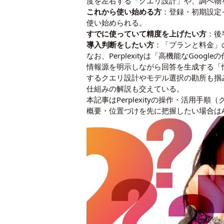
度を左右する「クエリ設計」や、調べ物を
これから使い始める方
：登録・初期設定
使い始められる。
すでに使っていて精度を上げたい方
：後
導入判断をしたい方
：「プランと料金」
なお、Perplexityは「高機能なGo
情報源を明示しながら回答を生成する「情報
するクエリ設計やモデル選択の勘所も掴
仕組みの解説も交えている。
本記事はPerplexityの操作・活用手順
概要・位置づけを先に把握したい場合は