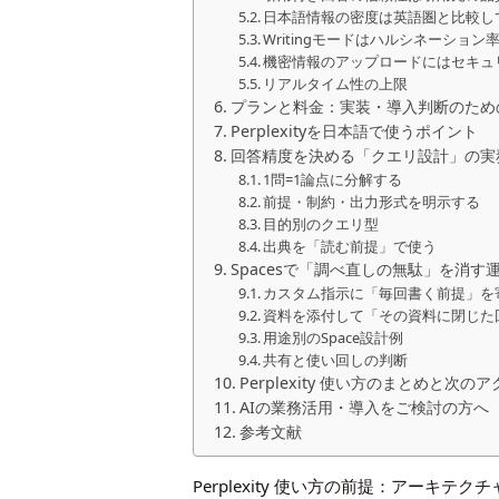
日本語情報の密度は英語圏と比較し
Writingモードはハルシネーション
機密情報のアップロードにはセキュ
リアルタイム性の上限
プランと料金：実装・導入判断のため
Perplexityを日本語で使うポイント
回答精度を決める「クエリ設計」の実
1問=1論点に分解する
前提・制約・出力形式を明示する
目的別のクエリ型
出典を「読む前提」で使う
Spacesで「調べ直しの無駄」を消す
カスタム指示に「毎回書く前提」を
資料を添付して「その資料に閉じた
用途別のSpace設計例
共有と使い回しの判断
Perplexity 使い方のまとめと次の
AIの業務活用・導入をご検討の方へ
参考文献
Perplexity 使い方の前提：アーキテ