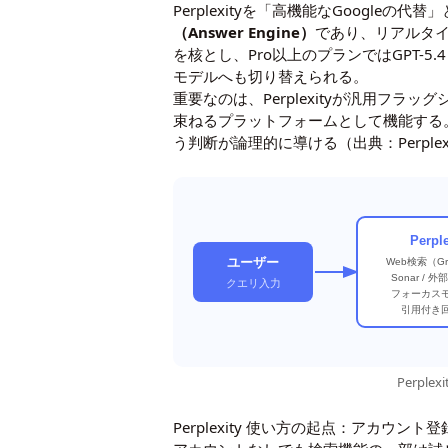
Perplexityを「高機能なGoogl
（Answer Engine）
であり、リアルタイ
を核とし、Pro以上のプランではGPT-5.4・Clau
モデルへも切り替えられる。
重要なのは、Perplexityが汎用フ
束ねるプラットフォームとして機能する
う判断が論理的に導ける（出典：
Perpl
Perpl
ユーザー
Web検索（Gr
Sonar / 外
クエリ入力
フォーカス
引用付き
Perp
Perplexity 使い方の起点：アカウント