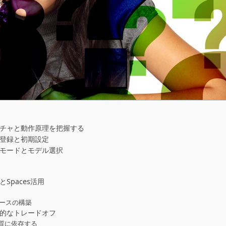
キテクチャと動作原理を把握する
ント登録と初期設定
カスモードとモデル選択
とSpaces活用
ペースの構築
技術的なトレードオフ
質に依存する