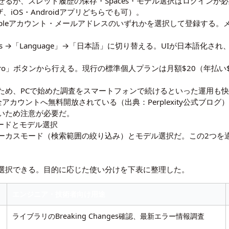
るが、スレッド履歴の保存・Spaces・モデル選択はログインが
、iOS・Androidアプリどちらでも可）。
ント・Appleアカウント・メールアドレスのいずれかを選択して登録す
ngs →「Language」→「日本語」に切り替える。UIが日本語化
Pro」ボタンから行える。現行の標準個人プランは月額$20（年払い$2
ため、PCで始めた調査をスマートフォンで続けるといった運用も快
界・全アカウントへ無料開放されている（出典：
Perplexity公式ブログ
）
いため注意が必要だ。
スモードとモデル選択
ーカスモード（検索範囲の絞り込み）とモデル選択だ。この2つを
選択できる。目的に応じた使い分けを下表に整理した。
エンジニア・技術者向け用途
ライブラリのBreaking Changes確認、最新エラー情報調査