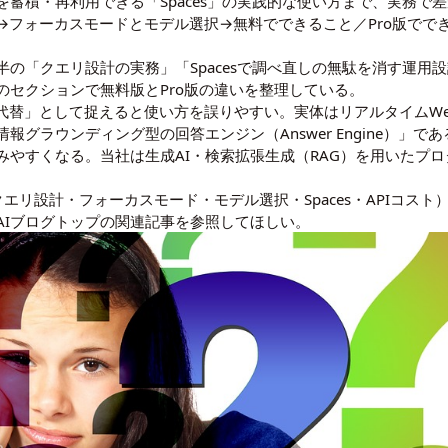
蓄積・再利用できる「Spaces」の実践的な使い方まで、実務で
→フォーカスモードとモデル選択→無料でできること／Pro版でで
半の「クエリ設計の実務」「Spacesで調べ直しの無駄を消す運用
のセクションで無料版とPro版の違いを整理している。
ogleの代替」として捉えると使い方を誤りやすい。実体はリアルタイム
グラウンディング型の回答エンジン（Answer Engine）」
みやすくなる。当社は生成AI・検索拡張生成（RAG）を用いたプ
（クエリ設計・フォーカスモード・モデル選択・Spaces・APIコスト）に
AIブログトップ
の関連記事を参照してほしい。