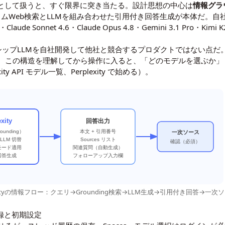
eの代替」として扱うと、すぐ限界に突き当たる。設計思想の中心は
情報グラ
ムWeb検索とLLMを組み合わせた引用付き回答生成が本体だ。自社
de Sonnet 4.6・Claude Opus 4.8・Gemini 3.1 Pro・Ki
ラッグシップLLMを自社開発して他社と競合するプロダクトではない点だ
。この構造を理解してから操作に入ると、「どのモデルを選ぶか」
exity API モデル一覧
、
Perplexity で始める
）。
exity
回答出力
ounding）
本文 + 引用番号
一次ソース
部LLM 切替
Sources リスト
確認（必須）
モード適用
関連質問（自動生成）
回答生成
フォローアップ入力欄
lexityの情報フロー：クエリ→Grounding検索→LLM生成→引用付き回答→一次
登録と初期設定