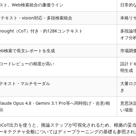
スト。Web検索統合の廉価ライン
日常的
ンテキスト・vision対応・多段検索統合
本格リ
f Thought（CoT）付き・約128Kコンテキスト
多段論
オフ分
eb検索で長文レポートを生成
市場調
コードレビューの精度が高い
設計ド
明生成
テキスト・マルチモーダル
大量ロ
き
Claude Opus 4.8・Gemini 3.1 Pro等へ同時投げ・合意/相
意思決
示
い場面
ng ProのCoT出力を使うと、推論ステップが可視化されるため、根
ーキテクチャ全般については
ディープラーニングの基礎
も参照され