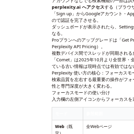
アカウントなしでも検索機能の一部は試せ
perplexity.ai へアクセス
する（ブラウザ
「Sign up」からGoogleアカウ
ので認証を完了させる。
ダッシュボードが表示されたら、Setti
なる。
Proプランへのアップグレードは「Get 
Perplexity API Pricing
）。
複数デバイス間でスレッドが同期される
「Comet」は2025年10月より全世
ている古い情報は現時点では有効ではな
Perplexity 使い方の核心：フォーカ
検索品質を左右する最重要の操作がフォ
性と専門深度が大きく変わる。
フォーカスモードの使い分け
入力欄の左側アイコンからフォーカスを
モード
参照範囲
Web
（既
全Webページ
定）