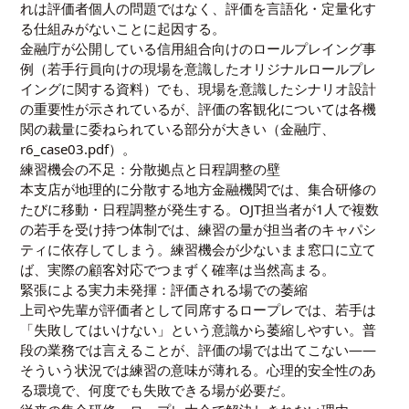
れは評価者個人の問題ではなく、評価を言語化・定量化す
る仕組みがないことに起因する。
金融庁が公開している信用組合向けのロールプレイング事
例（若手行員向けの現場を意識したオリジナルロールプレ
イングに関する資料）でも、現場を意識したシナリオ設計
の重要性が示されているが、評価の客観化については各機
関の裁量に委ねられている部分が大きい（金融庁、
r6_case03.pdf
）。
練習機会の不足：分散拠点と日程調整の壁
本支店が地理的に分散する地方金融機関では、集合研修の
たびに移動・日程調整が発生する。OJT担当者が1人で複数
の若手を受け持つ体制では、練習の量が担当者のキャパシ
ティに依存してしまう。練習機会が少ないまま窓口に立て
ば、実際の顧客対応でつまずく確率は当然高まる。
緊張による実力未発揮：評価される場での萎縮
上司や先輩が評価者として同席するロープレでは、若手は
「失敗してはいけない」という意識から萎縮しやすい。普
段の業務では言えることが、評価の場では出てこない——
そういう状況では練習の意味が薄れる。心理的安全性のあ
る環境で、何度でも失敗できる場が必要だ。