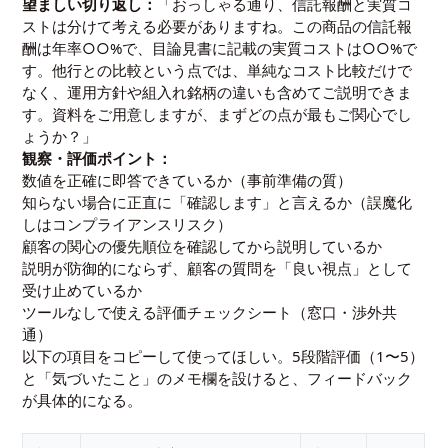
望ましい切り返し：
「おっしゃる通り、信託報酬と実質コ
ストは分けて考える必要がありますね。この商品の信託報
酬は年率○○%で、目論見書に記載の実質コストは○○%で
す。他行との比較という点では、単純なコスト比較だけで
なく、運用方針や組入れ銘柄の違いも含めてご説明できま
す。資料をご用意しますが、まずどの点が最もご関心でし
ょうか？」
観察・評価ポイント：
数値を正確に即答できているか（事前準備の質）
知らない場合に正直に「確認します」と言えるか（誤魔化
しはコンプライアンスリスク）
顧客の関心の優先順位を確認してから説明しているか
説明が防御的にならず、顧客の質問を「良い視点」として
受け止めているか
ツールなしで使える評価チェックシート（窓口・渉外共
通）
以下の項目をコピーして使ってほしい。5段階評価（1〜5）
と「気づいたこと」のメモ欄を設けると、フィードバック
が具体的になる。