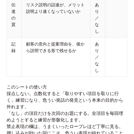
伝
リスク説明の話速が、メリット
あ
達
説明より速くなっていないか
り
の
／
質
な
し
記
顧客の意向と提案理由を、後か
あ
録
ら説明できる形で残せるか
り
／
な
し
このシートの使い方
採点しない。点数化すると「取りやすい項目を取りに行
く」練習になり、危うい発話の発見という本来の目的から
外れます。
「なし」の項目だけを次回のお題にする。全項目を毎回埋
めようとすると練習が形骸化します。
禁止表現の欄は、うまくいったロープレほど丁寧に見る。
押し込みが効いた回にこそ、危うい表現が紛れていること