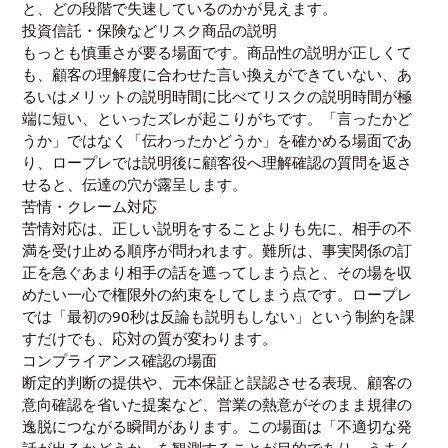
と、どの段階で失速しているのかが見えます。
投資信託・保険などリスク商品の説明
もっとも慎重さが要る場面です。商品性の説明が正しくて
も、顧客の理解度に合わせた言い換えができていない、あ
るいはメリットの説明時間に比べてリスクの説明時間が極
端に短い、といったズレが起こりがちです。「言ったかど
うか」ではなく「伝わったかどうか」を確かめる場面であ
り、ロープレでは説明後に顧客役へ理解確認の質問を返さ
せると、伝達の穴が露呈します。
苦情・クレーム対応
苦情対応は、正しい説明をすることよりも先に、相手の不
満を受け止める順序が問われます。難所は、事実関係の訂
正を急ぐあまり相手の話を遮ってしまう点と、その場を収
めたい一心で権限外の約束をしてしまう点です。ロープレ
では「最初の90秒は反論も説明もしない」という制約を課
すだけでも、応対の質が変わります。
コンプライアンス確認の場面
断定的判断の提供や、元本保証と誤認させる表現、顧客の
意向確認を省いた提案など、営業の熱意がそのまま規律の
逸脱につながる瞬間があります。この場面は「不適切な発
話が出るかどうか」を観測することが目的であり、うまく