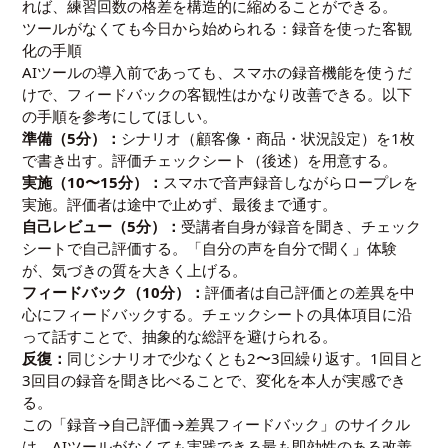
れば、練習回数の格差を構造的に縮めることができる。
ツールがなくても今日から始められる：録音を使った客観
化の手順
AIツールの導入前であっても、スマホの録音機能を使うだ
けで、フィードバックの客観性はかなり改善できる。以下
の手順を参考にしてほしい。
準備（5分）：
シナリオ（顧客像・商品・状況設定）を1枚
で書き出す。評価チェックシート（後述）を用意する。
実施（10〜15分）：
スマホで音声録音しながらロープレを
実施。評価者は途中で止めず、最後まで通す。
自己レビュー（5分）：
受講者自身が録音を聞き、チェック
シートで自己評価する。「自分の声を自分で聞く」体験
が、気づきの質を大きく上げる。
フィードバック（10分）：
評価者は自己評価との差異を中
心にフィードバックする。チェックシートの具体項目に沿
って話すことで、抽象的な総評を避けられる。
反復：
同じシナリオで少なくとも2〜3回繰り返す。1回目と
3回目の録音を聞き比べることで、変化を本人が実感でき
る。
この「録音→自己評価→差異フィードバック」のサイクル
は、AIツールがなくても実践できる最も即効性のある改善