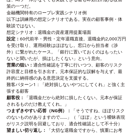
策の一つだ。
金融機関特有のロープレ実践シナリオ例
以下は訓練用の想定シナリオである。実在の顧客事例・体
験談ではない。
想定シナリオ：退職金の資産運用提案場面
設定：
60代前半・男性・定年退職直後。退職金約2,000万円
を受け取り、運用経験はほぼなし。窓口から担当者（渉
外）に繋がれたケース。「銀行に置いておくのはもったい
ないと聞いたが、損はしたくない」という意向。
営業の狙い：
適合性確認を丁寧に行いつつ、顧客のリスク
許容度と目標を引き出す。元本保証的な誤解を与えず、最
終的に納得感のある意思決定を支援する。
難客パターン1：「絶対損しないやつにしてくれ」と強く主
張する顧客
顧客役：
「退職金だから絶対に損したくない。元本が保証
されるものだけ教えてくれ。」
つまずきやすい応答（NG例）：
「そうですね、ほぼリスク
のないものがありますので……」（「ほぼ」という曖昧表現
がリスク説明を回避しており、適合性確認として不十分）
望ましい切り返し：
「大切な退職金ですから、慎重にお考