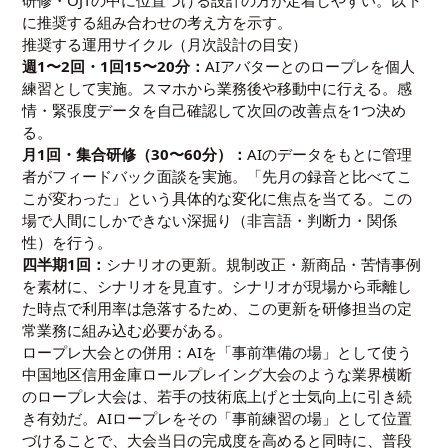
研修・OJTの中に位置づける設計の方が定着しやすい。以下
に推奨する組み合わせの考え方を示す。
推奨する運用サイクル（月次設計の目安）
週1〜2回・1回15〜20分：
AIアバターとのロープレを個人
練習として実施。スマホから業務後や移動中に行える。感
情・緊張度データを自己確認して次回の改善点を1つ決め
る。
月1回・集合研修（30〜60分）：
AIのデータをもとに管理
者がフィードバック面談を実施。「先月の録音と比べてこ
こが変わった」という具体的な変化に焦点を当てる。この
場で人間にしかできない深掘り（非言語・判断力・関係
性）を行う。
四半期1回：
シナリオの更新。規制改正・新商品・苦情事例
を素材に、シナリオを見直す。シナリオが現場から乖離し
た時点で利用率は急落するため、この更新を研修担当の定
常業務に組み込む必要がある。
ロープレ大会との併用：AIを「事前準備の場」として使う
中国地区信用金庫ロールプレイング大会のような業界横断
のロープレ大会は、若手の技術底上げと士気向上に引き続
き有効だ。AIロープレをその「事前練習の場」として位置
づけることで、大会当日の完成度を高めると同時に、普段