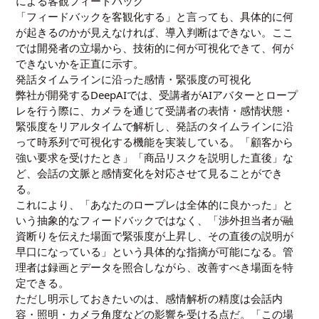
による客観フィードバック
「フィードバックを客観化する」と言っても、具体的に何
が起きるのかが見えなければ、導入判断はできない。ここ
では開発者の立場から、技術的に何が可視化できて、何が
できないかを正直に示す。
発話タイムラインに沿った感情・緊張度の可視化
弊社が開発するDeepAIでは、受講者がAIアバターとロープ
レを行う際に、カメラを通じて受講者の表情・感情状態・
緊張度をリアルタイムで解析し、発話のタイムラインに沿
って時系列で可視化する機能を実装している。「顧客から
強い要求を受けたとき」「商品リスクを説明した直後」な
ど、会話の文脈と感情変化を対応させて見ることができ
る。
これにより、「あなたのロープレは全体的に良かった」と
いう抽象的なフィードバックではなく、「渉外担当者が融
資断りを伝えた場面で緊張度が上昇し、その直後の説明が
早口になっている」という具体的な指摘が可能になる。管
理者は録画とデータを照合しながら、改善すべき場面を特
定できる。
ただし明示しておきたいのは、感情解析の精度は会話内
容・照明・カメラ角度などの影響を受ける点だ。「この場