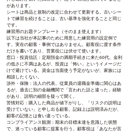
があります。
シートは商品と規制の改定に合わせて更新する。古いシー
トで練習を続けることは、古い基準を強化することと同じ
です。
練習用のお題テンプレート（そのまま使えます）
以下は当社が本記事のために用意した練習用の設定例で
す。実在の顧客・事例ではありません。顧客役に渡す条件
だけを書いてあり、営業役には伏せて使います。
窓口・投資信託：定期預金の満期手続きに来た60代。金利
の低さに不満はあるが、投資は「怖い」というイメージだ
けで避けている。資金は当面使う予定がないが、家族には
相談したくない。
渉外・保険：法人の代表。従業員の退職金準備に関心はあ
るが、過去に別の金融機関で「言われた話と違った」経験
があり、説明の細部を疑って聞く。
苦情対応：購入した商品が値下がりし、「リスクの説明は
受けていない」と申し出る顧客。記録上は説明済みだが、
顧客の記憶とは食い違っている。
コンプライアンス観測：期末の目標未達を意識した状態
で、迷っている顧客に提案を行う。顧客役は「あなたが言