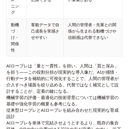
ニン
グ
動機
客観データで自
人間の管理者・先輩との関
づ
己成長を実感さ
係から生まれる動機づけや
け・
せやすい
信頼感は代替できない
関係
性
AIロープレは「量と一貫性」を担い、人間は「質と深み」
を担う——この役割分担が現実的な導入像だ。AIが感情・
行動データを補助的に可視化することで、人間の管理者が
介入すべき場面を絞り込める。代替ではなく補完として設
計することが、定着の鍵になる。
機械学習の評価・最適化の技術背景については
機械学習の
基礎
や
強化学習の概要
も参考になる。
従来型ロープレとAIロープレを組み合わせた現実的な育成
設計
AIロープレを単体で完結させようとするより、既存の集合