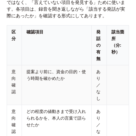
ではなく、「言えていない項目を発見する」ために使いま
す。各項目は、録音を聞き返しながら「該当する発話が実
際にあったか」を確認する形式にしてあります。
区
確認項目
発
該当箇
分
話
所
の
（分:
有
秒）
無
意
提案より前に、資金の目的・使
あ
向
う時期を確かめたか
り
確
／
認
な
し
意
どの程度の値動きまで受け入れ
あ
向
られるかを、本人の言葉で語ら
り
確
せたか
／
認
な