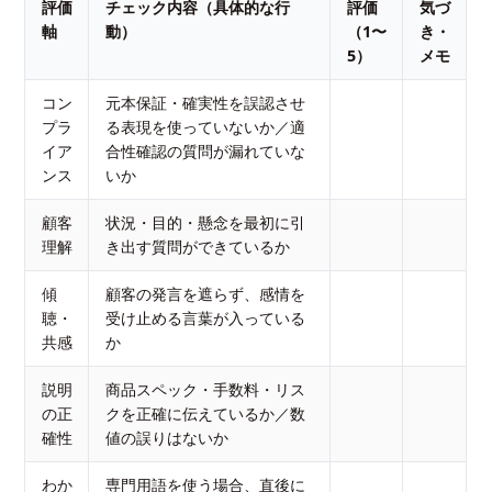
評価
チェック内容（具体的な行
評価
気づ
軸
動）
（1〜
き・
5）
メモ
コン
元本保証・確実性を誤認させ
プラ
る表現を使っていないか／適
イア
合性確認の質問が漏れていな
ンス
いか
顧客
状況・目的・懸念を最初に引
理解
き出す質問ができているか
傾
顧客の発言を遮らず、感情を
聴・
受け止める言葉が入っている
共感
か
説明
商品スペック・手数料・リス
の正
クを正確に伝えているか／数
確性
値の誤りはないか
わか
専門用語を使う場合、直後に