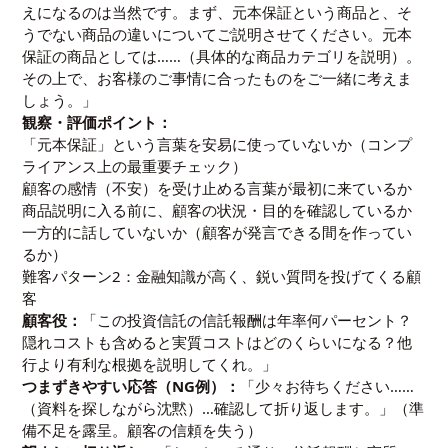
えになるのは当然です。まず、元本保証という商品と、そ
うでない商品の違いについてご説明させてください。元本
保証の商品としては……（具体的な商品カテゴリを説明）。
その上で、お客様のご事情に合ったものをご一緒に考えま
しょう。」
観察・評価ポイント：
「元本保証」という言葉を安易に使っていないか（コンプ
ライアンス上の最重要チェック）
顧客の感情（不安）を受け止める言葉が最初に来ているか
商品説明に入る前に、顧客の状況・目的を確認しているか
一方的に話していないか（顧客が発言できる間を作ってい
るか）
難客パターン2：金融知識が高く、鋭い質問を投げてくる顧
客
顧客役：
「この投資信託の信託報酬は年率何パーセント？
隠れコストも含めると実質コストはどのくらいになる？他
行より有利な根拠を説明してくれ。」
つまずきやすい応答（NG例）：
「少々お待ちください……
（資料を探しながら沈黙）…確認して折り返します。」（準
備不足を露呈。顧客の信頼を失う）