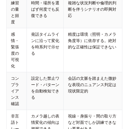
練習
時間・場所を選
複雑な状況判断や倫理的判
の量
ばず何度でも反
断を伴うシナリオの即興対
と頻
復できる
応
度
感
発話タイムライ
精度は環境（照明・カメラ
情・
ンに沿って変化
角度等）に依存する。絶対
緊張
を時系列で示せ
的な正確性は保証できない
度の
る
可視
化
コン
設定した禁止ワ
会話の文脈を踏まえた微妙
プラ
ード・パターン
な表現のニュアンス判定は
イア
を自動検知でき
現状限定的
ンス
る
確認
非言
カメラ越しの表
視線・身振り・間の取り方
語ト
情変化の傾向は
など対面でしか訓練できな
レー
把握できる
い要素がある