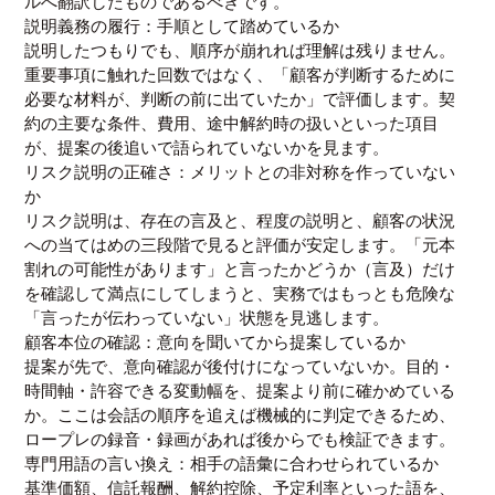
ルへ翻訳したものであるべきです。
説明義務の履行：手順として踏めているか
説明したつもりでも、順序が崩れれば理解は残りません。
重要事項に触れた回数ではなく、「顧客が判断するために
必要な材料が、判断の前に出ていたか」で評価します。契
約の主要な条件、費用、途中解約時の扱いといった項目
が、提案の後追いで語られていないかを見ます。
リスク説明の正確さ：メリットとの非対称を作っていない
か
リスク説明は、存在の言及と、程度の説明と、顧客の状況
への当てはめの三段階で見ると評価が安定します。「元本
割れの可能性があります」と言ったかどうか（言及）だけ
を確認して満点にしてしまうと、実務ではもっとも危険な
「言ったが伝わっていない」状態を見逃します。
顧客本位の確認：意向を聞いてから提案しているか
提案が先で、意向確認が後付けになっていないか。目的・
時間軸・許容できる変動幅を、提案より前に確かめている
か。ここは会話の順序を追えば機械的に判定できるため、
ロープレの録音・録画があれば後からでも検証できます。
専門用語の言い換え：相手の語彙に合わせられているか
基準価額、信託報酬、解約控除、予定利率といった語を、