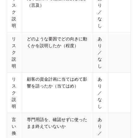
ス
（言及）
り
ク
／
説
な
明
し
リ
どのような要因でどの向きに動
あ
ス
くかを説明したか（程度）
り
ク
／
説
な
明
し
リ
顧客の資金計画に当てはめて影
あ
ス
響を語ったか（当てはめ）
り
ク
／
説
な
明
し
言
専門用語を、確認せずに使った
あ
い
まま終えていないか
り
換
／