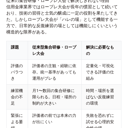
従来の集合研修・ロープレ大会で解決しきれない理由
信用金庫業界ではロープレ大会が長年の慣習として続いて
おり、技術の習得と士気の醸成に一定の役割を果たしてき
た。しかしロープレ大会が「ハレの場」として機能する一
方で、日常的な反復練習の場としては機能しにくいという
構造的な限界がある。
課題
従来型集合研修・ロープ
解決に必要なも
レ大会
の
評価の
評価者の主観・経験に依
定量化・可視化
バラつ
存。統一基準があっても
できる評価の仕
き
運用がブレる
組み
練習機
月1〜数回の集合研修に
時間・場所を選
会の不
限られる。日程・場所の
ばない反復練習
足
制約が大きい
の環境
緊張に
評価者の前では本来の力
失敗を恐れずに
よる萎
が出にくい
試せる心理的安
縮
全性の場