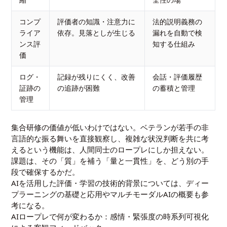
コンプ
評価者の知識・注意力に
法的説明義務の
ライア
依存。見落としが生じる
漏れを自動で検
ンス評
知する仕組み
価
ログ・
記録が残りにくく、改善
会話・評価履歴
証跡の
の追跡が困難
の蓄積と管理
管理
集合研修の価値が低いわけではない。ベテランが若手の非
言語的な振る舞いを直接観察し、複雑な状況判断を共に考
えるという機能は、人間同士のロープレにしか担えない。
課題は、その「質」を補う「量と一貫性」を、どう別の手
段で確保するかだ。
AIを活用した評価・学習の技術的背景については、
ディー
プラーニングの基礎と応用
や
マルチモーダルAIの概要
も参
考になる。
AIロープレで何が変わるか：感情・緊張度の時系列可視化