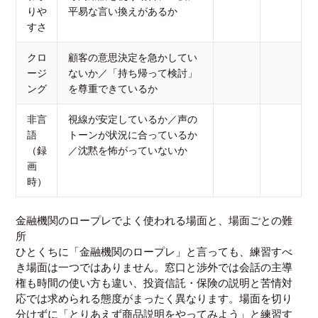
りや
平易な言い換えがあるか
すさ
クロ
顧客の意思決定を急かしてい
ージ
ないか／「持ち帰って検討」
ング
を尊重できているか
非言
視線が安定しているか／声の
語
トーンが状況に合っているか
（録
／沈黙を怖がっていないか
画
時）
金融機関のロープレでよく使われる場面と、場面ごとの難
所
ひとくちに「金融機関のロープレ」と言っても、練習すべ
き場面は一つではありません。窓口と渉外では会話の主導
権も時間の使い方も違い、投資信託・保険の説明と苦情対
応では求められる態度がまったく異なります。場面を切り
分けずに「とりあえず商品説明をやってみよう」と練習す