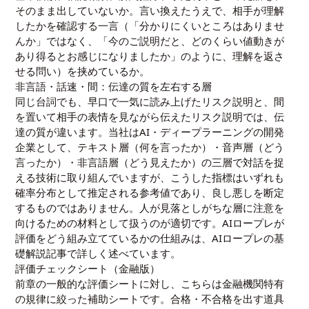
そのまま出していないか。言い換えたうえで、相手が理解
したかを確認する一言（「分かりにくいところはありませ
んか」ではなく、「今のご説明だと、どのくらい値動きが
あり得るとお感じになりましたか」のように、理解を返さ
せる問い）を挟めているか。
非言語・話速・間：伝達の質を左右する層
同じ台詞でも、早口で一気に読み上げたリスク説明と、間
を置いて相手の表情を見ながら伝えたリスク説明では、伝
達の質が違います。当社はAI・ディープラーニングの開発
企業として、テキスト層（何を言ったか）・音声層（どう
言ったか）・非言語層（どう見えたか）の三層で対話を捉
える技術に取り組んでいますが、こうした指標はいずれも
確率分布として推定される参考値であり、良し悪しを断定
するものではありません。人が見落としがちな層に注意を
向けるための材料として扱うのが適切です。AIロープレが
評価をどう組み立てているかの仕組みは、
AIロープレの基
礎解説記事
で詳しく述べています。
評価チェックシート（金融版）
前章の一般的な評価シートに対し、こちらは金融機関特有
の規律に絞った補助シートです。合格・不合格を出す道具