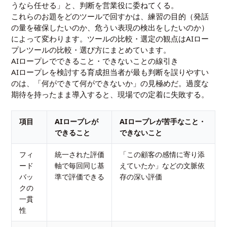
うなら任せる」と、判断を営業役に委ねてくる。
これらのお題をどのツールで回すかは、練習の目的（発話
の量を確保したいのか、危うい表現の検出をしたいのか）
によって変わります。ツールの比較・選定の観点は
AIロー
プレツールの比較・選び方
にまとめています。
AIロープレでできること・できないことの線引き
AIロープレを検討する育成担当者が最も判断を誤りやすい
のは、「何ができて何ができないか」の見極めだ。過度な
期待を持ったまま導入すると、現場での定着に失敗する。
項目
AIロープレが
AIロープレが苦手なこと・
できること
できないこと
フィ
統一された評価
「この顧客の感情に寄り添
ード
軸で毎回同じ基
えていたか」などの文脈依
バッ
準で評価できる
存の深い評価
クの
一貫
性