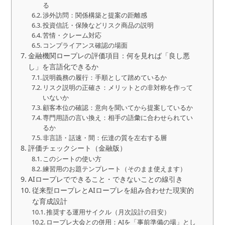
る
渉外訪問：関係構築と提案の距離感
投資信託・保険などリスク商品の説明
苦情・クレーム対応
コンプライアンス確認の場面
金融機関ロープレの評価項目：何を見れば「良し悪
し」を言語化できるか
説明義務の履行：手順として踏めているか
リスク説明の正確さ：メリットとの非対称を作って
いないか
顧客本位の確認：意向を聞いてから提案しているか
専門用語の言い換え：相手の語彙に合わせられてい
るか
非言語・話速・間：伝達の質を左右する層
評価チェックシート（金融版）
このシートの使い方
練習用のお題テンプレート（そのまま使えます）
AIロープレでできること・できないことの線引き
従来型ロープレとAIロープレを組み合わせた現実的
な育成設計
推奨する運用サイクル（月次設計の目安）
ロープレ大会との併用：AIを「事前準備の場」とし