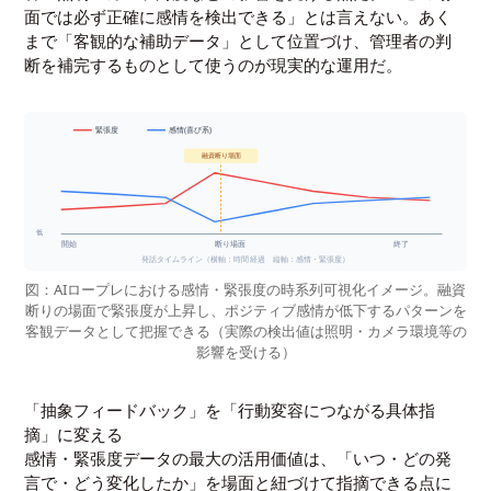
面では必ず正確に感情を検出できる」とは言えない。あく
まで「客観的な補助データ」として位置づけ、管理者の判
断を補完するものとして使うのが現実的な運用だ。
緊張度
感情(喜び系)
融資断り場面
高
低
開始
断り場面
終了
発話タイムライン（横軸：時間経過 縦軸：感情・緊張度）
図：AIロープレにおける感情・緊張度の時系列可視化イメージ。融資
断りの場面で緊張度が上昇し、ポジティブ感情が低下するパターンを
客観データとして把握できる（実際の検出値は照明・カメラ環境等の
影響を受ける）
「抽象フィードバック」を「行動変容につながる具体指
摘」に変える
感情・緊張度データの最大の活用価値は、「いつ・どの発
言で・どう変化したか」を場面と紐づけて指摘できる点に