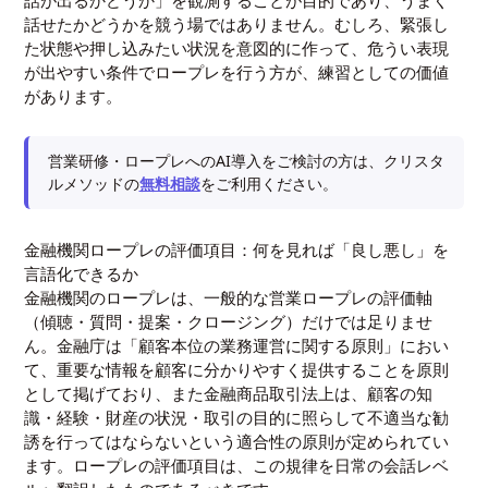
話せたかどうかを競う場ではありません。むしろ、緊張し
た状態や押し込みたい状況を意図的に作って、危うい表現
が出やすい条件でロープレを行う方が、練習としての価値
があります。
営業研修・ロープレへのAI導入をご検討の方は、クリスタ
ルメソッドの
無料相談
をご利用ください。
金融機関ロープレの評価項目：何を見れば「良し悪し」を
言語化できるか
金融機関のロープレは、一般的な営業ロープレの評価軸
（傾聴・質問・提案・クロージング）だけでは足りませ
ん。金融庁は「顧客本位の業務運営に関する原則」におい
て、重要な情報を顧客に分かりやすく提供することを原則
として掲げており、また金融商品取引法上は、顧客の知
識・経験・財産の状況・取引の目的に照らして不適当な勧
誘を行ってはならないという適合性の原則が定められてい
ます。ロープレの評価項目は、この規律を日常の会話レベ