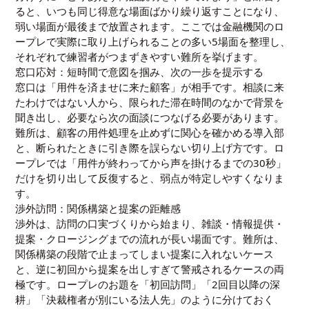
ると、いつも同じ得意な場面ばかり繰り返すことになり、
弱い場面が最後まで放置されます。ここでは金融機関のロ
ープレで実際に取り上げられることの多い5場面を整理し、
それぞれで練習者がつまずきやすい難所を挙げます。
窓口応対：短時間で意図を掴み、次の一歩を提示する
窓口は「用件を済ませに来た顧客」が相手です。相談に来
たわけではない人から、限られた滞在時間のなかで背景を
聞き出し、必要なら次の面談につなげる必要があります。
難所は、顧客の用件処理を止めずに関心を確かめる導入部
と、断られたときに引き際を誤らない切り上げ方です。ロ
ープレでは「用件が終わってから声を掛けるまでの30秒」
だけを切り出して反復すると、弱点が特定しやすくなりま
す。
渉外訪問：関係構築と提案の距離感
渉外は、訪問の口実づくりから始まり、雑談・情報提供・
提案・クロージングまでの流れが長い場面です。難所は、
関係構築の段階で止まってしまい提案に入れないケース
と、逆に初回から提案を出しすぎて警戒されるケースの両
極です。ロープレのお題を「初回訪問」「2回目以降の深
耕」「決裁権者が別にいる法人先」のように分けておく