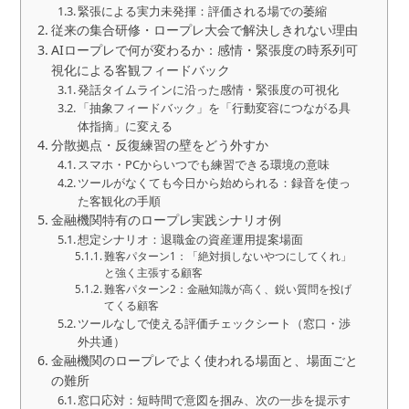
緊張による実力未発揮：評価される場での萎縮
従来の集合研修・ロープレ大会で解決しきれない理由
AIロープレで何が変わるか：感情・緊張度の時系列可
視化による客観フィードバック
発話タイムラインに沿った感情・緊張度の可視化
「抽象フィードバック」を「行動変容につながる具
体指摘」に変える
分散拠点・反復練習の壁をどう外すか
スマホ・PCからいつでも練習できる環境の意味
ツールがなくても今日から始められる：録音を使っ
た客観化の手順
金融機関特有のロープレ実践シナリオ例
想定シナリオ：退職金の資産運用提案場面
難客パターン1：「絶対損しないやつにしてくれ」
と強く主張する顧客
難客パターン2：金融知識が高く、鋭い質問を投げ
てくる顧客
ツールなしで使える評価チェックシート（窓口・渉
外共通）
金融機関のロープレでよく使われる場面と、場面ごと
の難所
窓口応対：短時間で意図を掴み、次の一歩を提示す