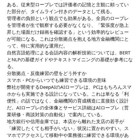
ある。従来型ロープレでは評価者の記憶と主観に頼ってい
た部分が、タイムライン付きのデータとして残る。
管理者の負担という観点でも効果がある。全員のロープレ
を管理者が生で観察する必要がなくなり、「緊張度が急上
昇した場面だけ録画を確認する」という効率的なレビュー
が可能になる。これは分散拠点を抱える地方金融機関にと
って、特に実用的な運用だ。
自然言語処理による会話内容の解析技術については、
BERT
とNLPの基礎ガイド
や
テキストマイニングの基礎
が参考にな
る。
分散拠点・反復練習の壁をどう外すか
スマホ・PCからいつでも練習できる環境の意味
弊社が開発するDeepAIのAIロープレは、PCはもちろんスマ
ホからも実施できる設計になっている。これは単なる「利
便性」の話ではなく、金融機関の育成構造に直接効く設計
だ。AIロープレの全体像とサービス詳細は
AIロープレ（営
業研修・商談対策の自動化）
で案内している。
地方銀行や信用金庫では、本店から離れた支店の若手が
「練習したくても相手がいない」状況に置かれやすい。ス
マホでアクセスして移動中や業務後に練習できる環境があ