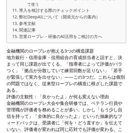
て使う
導入を検討する際のチェックポイント
弊社DeepAIについて（開発元からの案内）
参考文献
関連記事
営業ロープレ・研修のAI活用をご検討の方へ
金融機関のロープレが抱える3つの構造課題
地方銀行・信用金庫・信用組合の育成担当者と話すと、決
まって同じ課題が出てくる。「指導者によって評価がバラ
つく」「拠点が分散していて練習回数が足りない」「若手
が緊張して実力を出せない」——この3つだ。これらは個別
の問題ではなく、従来型ロープレの構造に根ざした課題で
ある。
評価の主観性：「良かったよ」が何も変えない理由
金融機関のロープレ大会や集合研修では、ベテラン行員や
管理職が評価者を務めることが多い。しかし「もう少し自
信を持って」「全体的に良かったよ」といった抽象的なフ
ィードバックは、受講者に「何を・どう直すか」を伝えて
いない。評価者が変われば同じ応対でも評価が変わる。こ