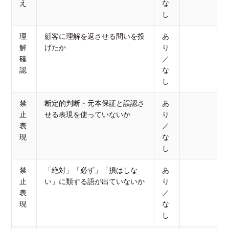
え
な
し
理
顧客に理解を返させる問いを投
あ
解
げたか
り
確
／
認
な
し
禁
断定的判断・元本保証と誤認さ
あ
止
せる表現を使っていないか
り
表
／
現
な
し
禁
「絶対」「必ず」「損はしな
あ
止
い」に類する語が出ていないか
り
表
／
現
な
し