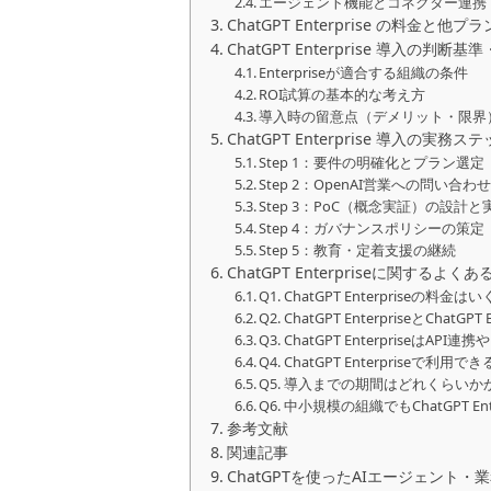
エージェント機能とコネクター連携
ChatGPT Enterprise の料金と他
ChatGPT Enterprise 導入の判断
Enterpriseが適合する組織の条件
ROI試算の基本的な考え方
導入時の留意点（デメリット・限界
ChatGPT Enterprise 導入の実務ス
Step 1：要件の明確化とプラン選定
Step 2：OpenAI営業への問い合
Step 3：PoC（概念実証）の設計と
Step 4：ガバナンスポリシーの策定
Step 5：教育・定着支援の継続
ChatGPT Enterpriseに関するよく
Q1. ChatGPT Enterpriseの料
Q2. ChatGPT EnterpriseとChat
Q3. ChatGPT Enterprise
Q4. ChatGPT Enterprise
Q5. 導入までの期間はどれくらい
Q6. 中小規模の組織でもChatGPT E
参考文献
関連記事
ChatGPTを使ったAIエージェント