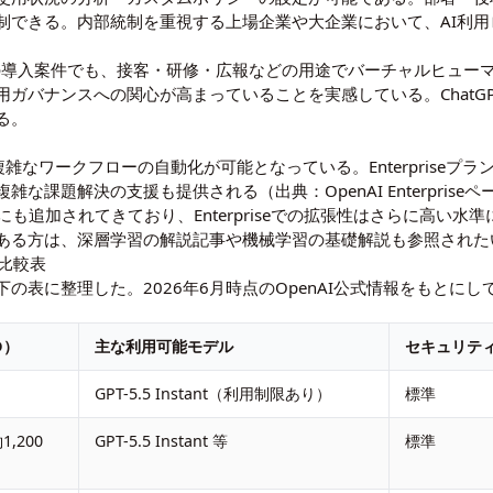
統制できる。内部統制を重視する上場企業や大企業において、AI利
Iの導入案件でも、接客・研修・広報などの用途でバーチャルヒュー
バナンスへの関心が高まっていることを実感している。ChatGPT E
る。
じ、複雑なワークフローの自動化が可能となっている。Enterprise
複雑な課題解決の支援も提供される（出典：
OpenAI Enterprise
ンにも追加されてきており、Enterpriseでの拡張性はさらに高い水
ある方は、
深層学習の解説記事
や
機械学習の基礎解説
も参照された
ンの比較表
の表に整理した。2026年6月時点のOpenAI公式情報をもとにし
D）
主な利用可能モデル
セキュリテ
GPT-5.5 Instant（利用制限あり）
標準
1,200
GPT-5.5 Instant 等
標準