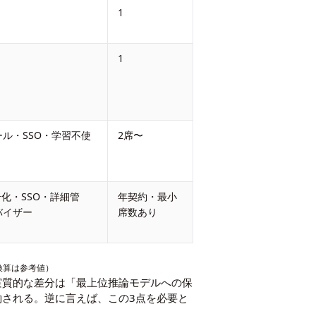
1
1
ル・SSO・学習不使
2席〜
号化・SSO・詳細管
年契約・最小
バイザー
席数あり
換算は参考値）
seとの実質的な差分は「最上位推論モデルへの保
約される。逆に言えば、この3点を必要と