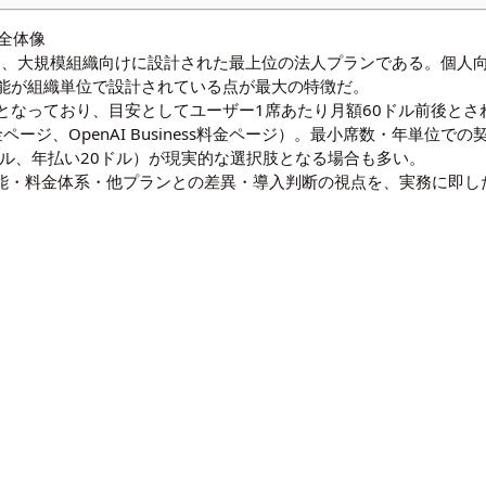
金の全体像
erpriseは、大規模組織向けに設計された最上位の法人プランである。個人
能が組織単位で設計されている点が最大の特徴だ。
となっており、目安としてユーザー1席あたり月額60ドル前後とさ
料金ページ
、
OpenAI Business料金ページ
）。最小席数・年単位での
25ドル、年払い20ドル）が現実的な選択肢となる場合も多い。
seの主要機能・料金体系・他プランとの差異・導入判断の視点を、実務に即