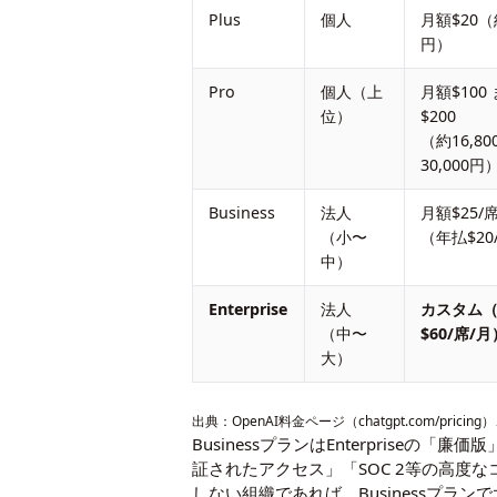
Plus
個人
月額$20（約
円）
Pro
個人（上
月額$100
位）
$200
（約16,80
30,000円
Business
法人
月額$25/
（小〜
（年払$20
中）
Enterprise
法人
カスタム
（中〜
$60/席/月
大）
出典：
OpenAI料金ページ（chatgpt.com/pricing）
BusinessプランはEnterprise
証されたアクセス」「SOC 2等の高度
しない組織であれば、Businessプラ