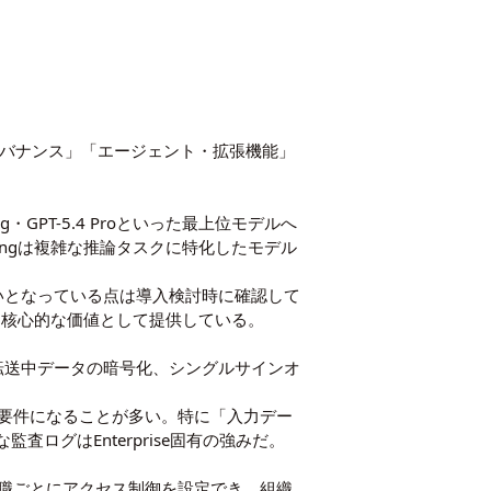
理・ガバナンス」「エージェント・拡張機能」
king・GPT-5.4 Proといった最上位モデルへ
hinkingは複雑な推論タスクに特化したモデル
ガシー扱いとなっている点は導入検討時に確認して
セスを核心的な価値として提供している。
よび転送中データの暗号化、シングルサインオ
要件になることが多い。特に「入力デー
査ログはEnterprise固有の強みだ。
職ごとにアクセス制御を設定でき、組織