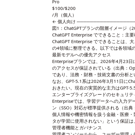
Pro
$100/$200
/月（個人）
← 個人向け ─────────────────
図1：ChatGPTプランの階層イメージ（
ChatGPT Enterprise でできること：
ChatGPT Enterprise でで
の4領域に整理できる。以下では各領域
最新モデルへの優先アクセス
Enterpriseプランでは、2026年4月23日
のアクセスが保証されている（出典：
Op
であり、法務・財務・技術文書の分析と
なお、GPT-5.1系は2026年3月11日
おきたい。現在の実質的な主力はGPT-5
エンタープライズグレードのセキュリテ
Enterpriseでは、学習データへの
ン（SSO）対応が標準提供される（出典
個人情報や機密情報を扱う金融・医療・
タが学習に使用されない」という保証は、Bu
管理者機能とガバナンス
管理者コンソールから、ユーザー管理・