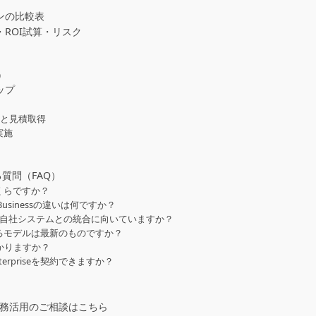
プランの比較表
基準・ROI試算・リスク
）
テップ
わせと見積取得
実施
ある質問（FAQ）
金はいくらですか？
GPT Businessの違いは何ですか？
はAPI連携や自社システムとの統合に向いていますか？
で利用できるモデルは最新のものですか？
かかりますか？
nterpriseを契約できますか？
・業務活用のご相談はこちら