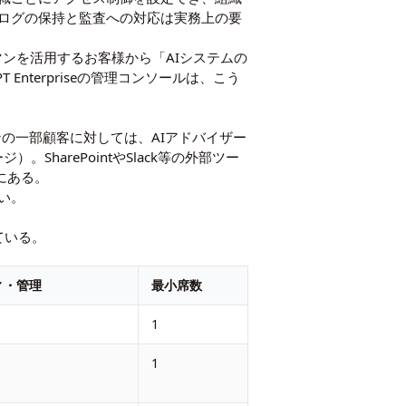
用ログの保持と監査への対応は実務上の要
マンを活用するお客様から「AIシステムの
nterpriseの管理コンソールは、こう
プランの一部顧客に対しては、AIアドバイザー
ページ
）。SharePointやSlack等の外部ツー
準にある。
い。
ている。
ィ・管理
最小席数
1
1