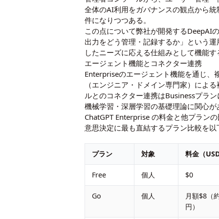
全体のAI利用をガバナンスの観点から
件になりつつある。
この点について弊社が開発するDeepA
出力をどう管理・記録するか」という運用ガ
したニーズに応える仕組みとして機能す
エージェント機能とコネクター連携
Enterpriseのエージェント機能を通
（エンジニア・ドメイン専門家）による
ルとのコネクター連携はBusinessプラ
機械学習・深層学習の基礎理論に関心が
ChatGPT Enterprise の料金と他プラ
意思決定に最も直結するプラン比較を以下
プラン
対象
料金（US
Free
個人
$0
Go
個人
月額$8（約
円）