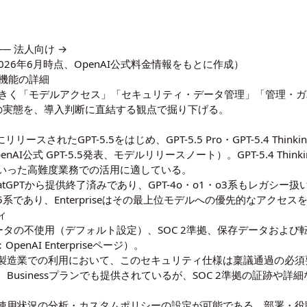
── 法人向け →
2026年6月時点、OpenAI公式料金情報をもとに作成）
主要機能の詳細
きることは、大きく「モデルアクセス」「セキュリティ・データ管理」「管
の実態を、導入判断に直結する観点で掘り下げる。
にリリースされたGPT-5.5をはじめ、GPT-5.5 Pro・GPT-5.4 Thin
enAI公式 GPT-5.5発表
、
モデルリリースノート
）。GPT-5.4 T
いった高難度業務での活用に適している。
にChatGPTから提供終了済みであり、GPT-4o・o1・o3系もレ
.5系であり、Enterpriseはその最上位モデルへの優先的なアク
ィ
入力データの不使用（デフォルト設定）、SOC 2準拠、保存データお
：
OpenAI Enterpriseページ
）。
製造業での利用において、このセキュリティ仕様は稟議通過の必須
sinessプランでも提供されているが、SOC 2準拠の証跡や詳細な監
使用状況の分析・カスタムポリシーの設定が可能である。部署・役