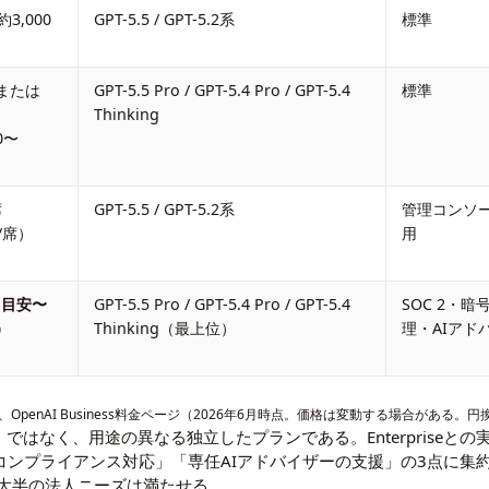
3,000
GPT-5.5 / GPT-5.2系
標準
 または
GPT-5.5 Pro / GPT-5.4 Pro / GPT-5.4
標準
Thinking
0〜
）
席
GPT-5.5 / GPT-5.2系
管理コンソー
/席）
用
（目安〜
GPT-5.5 Pro / GPT-5.4 Pro / GPT-5.4
SOC 2・暗
）
Thinking（最上位）
理・AIアド
、
OpenAI Business料金ページ
（2026年6月時点。価格は変動する場合がある。円
の「廉価版」ではなく、用途の異なる独立したプランである。Enterpri
なコンプライアンス対応」「専任AIアドバイザーの支援」の3点に集
ンで大半の法人ニーズは満たせる。