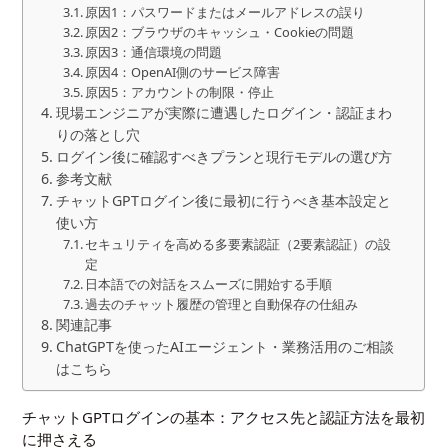
原因1：パスワードまたはメールアドレスの誤り
原因2：ブラウザのキャッシュ・Cookieの問題
原因3：通信環境の問題
原因4：OpenAI側のサービス障害
原因5：アカウントの制限・停止
現場エンジニアが実際に遭遇したログイン・認証まわ
りの落とし穴
ログイン後に確認すべきプランと現行モデルの選び方
参考文献
チャットGPTログイン後に最初に行うべき基本設定と
使い方
セキュリティを高める多要素認証（2要素認証）の設
定
日本語での対話をスムーズに開始する手順
過去のチャット履歴の管理と自動保存の仕組み
関連記事
ChatGPTを使ったAIエージェント・業務活用のご相談
はこちら
チャットGPTログインの基本：アクセス先と認証方法を最初
に押さえる