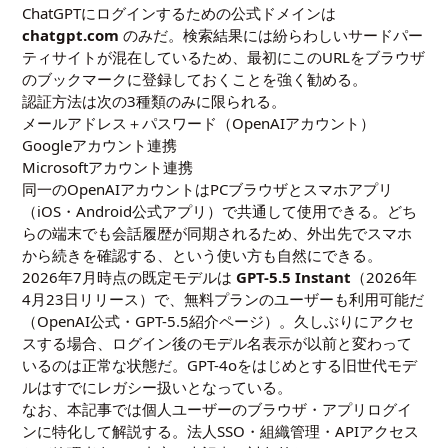
ChatGPTにログインするための公式ドメインは
chatgpt.com
のみだ。検索結果には紛らわしいサードパー
ティサイトが混在しているため、最初にこのURLをブラウザ
のブックマークに登録しておくことを強く勧める。
認証方法は次の3種類のみに限られる。
メールアドレス＋パスワード（OpenAIアカウント）
Googleアカウント連携
Microsoftアカウント連携
同一のOpenAIアカウントはPCブラウザとスマホアプリ
（iOS・Android公式アプリ）で共通して使用できる。どち
らの端末でも会話履歴が同期されるため、外出先でスマホ
から続きを確認する、という使い方も自然にできる。
2026年7月時点の既定モデルは
GPT-5.5 Instant
（2026年
4月23日リリース）で、無料プランのユーザーも利用可能だ
（OpenAI公式・
GPT-5.5紹介ページ
）。久しぶりにアクセ
スする場合、ログイン後のモデル名表示が以前と変わって
いるのは正常な状態だ。GPT-4oをはじめとする旧世代モデ
ルはすでにレガシー扱いとなっている。
なお、本記事では個人ユーザーのブラウザ・アプリログイ
ンに特化して解説する。法人SSO・組織管理・APIアクセス