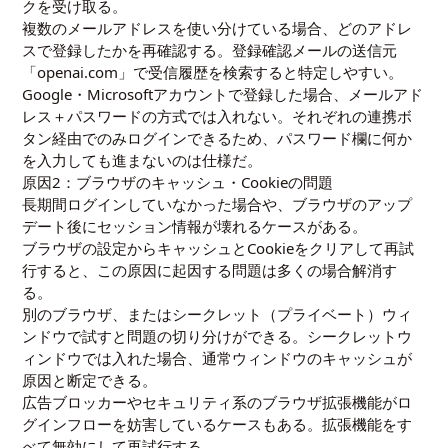
クを受け取る。
複数のメールアドレスを使い分けている場合、どのアドレ
スで登録したかを再確認する。登録確認メールの送信元
「openai.com」で受信履歴を検索すると特定しやすい。
Google・Microsoftアカウントで登録した場合、メールアド
レス＋パスワードの方式では入れない。それぞれの連携ボ
タン経由でのみログインできるため、パスワード欄に何か
を入力しても進まないのは仕様だ。
原因2：ブラウザのキャッシュ・Cookieの問題
長期間ログインしていなかった場合や、ブラウザのアップ
デート後にセッション情報が壊れるケースがある。
ブラウザの設定からキャッシュとCookieをクリアして再試
行すると、この原因に起因する問題は多くの場合解消す
る。
別のブラウザ、またはシークレット（プライベート）ウィ
ンドウで試すと問題の切り分けができる。シークレットウ
ィンドウでは入れた場合、通常ウィンドウのキャッシュが
原因と断定できる。
広告ブロッカーやセキュリティ系のブラウザ拡張機能がロ
グインフローを妨害しているケースもある。拡張機能をす
べて無効にして再試行する。