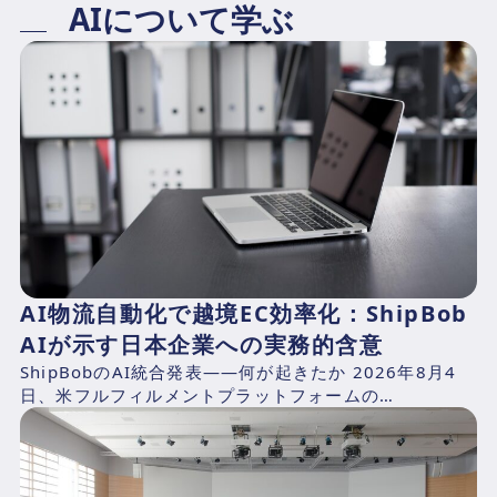
AIについて学ぶ
AI物流自動化で越境EC効率化：ShipBob
AIが示す日本企業への実務的含意
ShipBobのAI統合発表——何が起きたか 2026年8月4
日、米フルフィルメントプラットフォームの
ShipBob（本社：シカゴ、2014年創業、CEO：Dh...