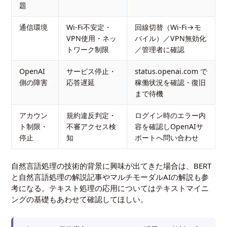
題
通信環境
Wi-Fi不安定・
回線切替（Wi-Fi→モ
VPN使用・ネッ
バイル）／VPN無効化
トワーク制限
／管理者に確認
OpenAI
サービス停止・
status.openai.com で
側の障害
応答遅延
稼働状況を確認・復旧
まで待機
アカウン
規約違反判定・
ログイン時のエラー内
ト制限・
不審アクセス検
容を確認しOpenAIサ
停止
知
ポートへ問い合わせ
自然言語処理の技術的背景に興味が出てきた場合は、
BERT
と自然言語処理の解説記事
や
マルチモーダルAIの解説
も参
考になる。テキスト処理の応用については
テキストマイニ
ングの基礎
もあわせて確認してほしい。