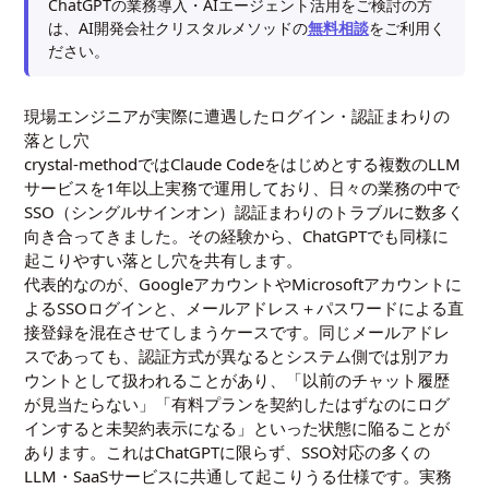
ChatGPTの業務導入・AIエージェント活用をご検討の方
は、AI開発会社クリスタルメソッドの
無料相談
をご利用く
ださい。
現場エンジニアが実際に遭遇したログイン・認証まわりの
落とし穴
crystal-methodではClaude Codeをはじめとする複数のLLM
サービスを1年以上実務で運用しており、日々の業務の中で
SSO（シングルサインオン）認証まわりのトラブルに数多く
向き合ってきました。その経験から、ChatGPTでも同様に
起こりやすい落とし穴を共有します。
代表的なのが、GoogleアカウントやMicrosoftアカウントに
よるSSOログインと、メールアドレス＋パスワードによる直
接登録を混在させてしまうケースです。同じメールアドレ
スであっても、認証方式が異なるとシステム側では別アカ
ウントとして扱われることがあり、「以前のチャット履歴
が見当たらない」「有料プランを契約したはずなのにログ
インすると未契約表示になる」といった状態に陥ることが
あります。これはChatGPTに限らず、SSO対応の多くの
LLM・SaaSサービスに共通して起こりうる仕様です。実務