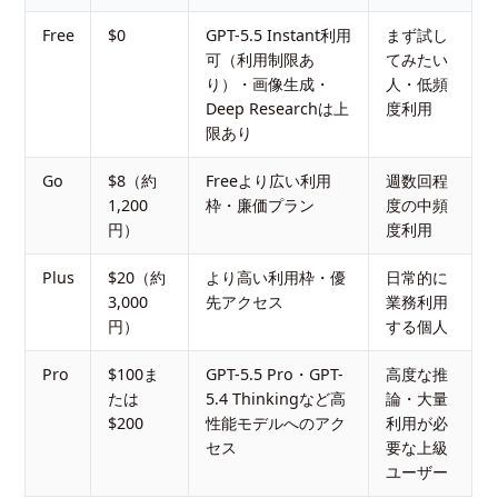
Free
$0
GPT-5.5 Instant利用
まず試し
可（利用制限あ
てみたい
り）・画像生成・
人・低頻
Deep Researchは上
度利用
限あり
Go
$8（約
Freeより広い利用
週数回程
1,200
枠・廉価プラン
度の中頻
円）
度利用
Plus
$20（約
より高い利用枠・優
日常的に
3,000
先アクセス
業務利用
円）
する個人
Pro
$100ま
GPT-5.5 Pro・GPT-
高度な推
たは
5.4 Thinkingなど高
論・大量
$200
性能モデルへのアク
利用が必
セス
要な上級
ユーザー