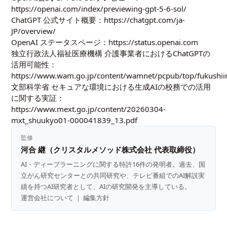
https://openai.com/index/previewing-gpt-5-6-sol/
ChatGPT 公式サイト概要：
https://chatgpt.com/ja-
JP/overview/
OpenAI ステータスページ：
https://status.openai.com
独立行政法人福祉医療機構 介護事業者におけるChatGPTの
活用可能性：
https://www.wam.go.jp/content/wamnet/pcpub/top/fukushii
文部科学省 セキュアな環境における生成AIの校務での活用
に関する実証：
https://www.mext.go.jp/content/20260304-
mxt_shuukyo01-000041839_13.pdf
監修
河合 継（クリスタルメソッド株式会社 代表取締役）
AI・ディープラーニングに関する特許16件の発明者。過去、国
立がん研究センターとの共同研究や、テレビ番組でのAI解説実
績を持つAI研究者として、AIの研究開発を主導している。
運営会社について
｜
編集方針