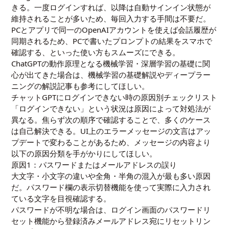
きる。一度ログインすれば、以降は自動サインイン状態が
維持されることが多いため、毎回入力する手間は不要だ。
PCとアプリで同一のOpenAIアカウントを使えば会話履歴が
同期されるため、PCで書いたプロンプトの結果をスマホで
確認する、といった使い方もスムーズにできる。
ChatGPTの動作原理となる機械学習・深層学習の基礎に関
心が出てきた場合は、
機械学習の基礎解説
や
ディープラー
ニングの解説記事
も参考にしてほしい。
チャットGPTにログインできない時の原因別チェックリスト
「ログインできない」という状況は原因によって対処法が
異なる。焦らず次の順序で確認することで、多くのケース
は自己解決できる。UI上のエラーメッセージの文言はアッ
プデートで変わることがあるため、メッセージの内容より
以下の原因分類を手がかりにしてほしい。
原因1：パスワードまたはメールアドレスの誤り
大文字・小文字の違いや全角・半角の混入が最も多い原因
だ。パスワード欄の表示切替機能を使って実際に入力され
ている文字を目視確認する。
パスワードが不明な場合は、ログイン画面のパスワードリ
セット機能から登録済みメールアドレス宛にリセットリン