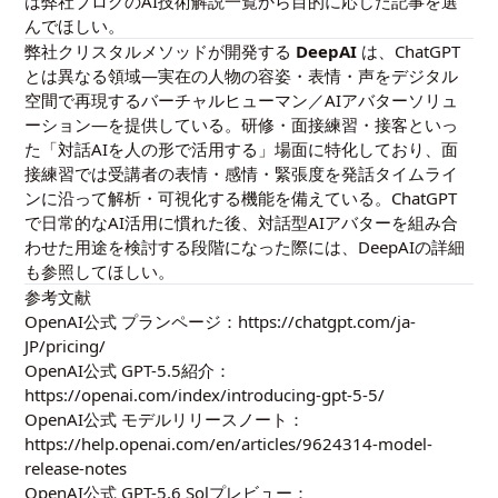
は
弊社ブログのAI技術解説一覧
から目的に応じた記事を選
んでほしい。
弊社クリスタルメソッドが開発する
DeepAI
は、ChatGPT
とは異なる領域—実在の人物の容姿・表情・声をデジタル
空間で再現するバーチャルヒューマン／AIアバターソリュ
ーション—を提供している。研修・面接練習・接客といっ
た「対話AIを人の形で活用する」場面に特化しており、面
接練習では受講者の表情・感情・緊張度を発話タイムライ
ンに沿って解析・可視化する機能を備えている。ChatGPT
で日常的なAI活用に慣れた後、対話型AIアバターを組み合
わせた用途を検討する段階になった際には、DeepAIの詳細
も参照してほしい。
参考文献
OpenAI公式 プランページ：
https://chatgpt.com/ja-
JP/pricing/
OpenAI公式 GPT-5.5紹介：
https://openai.com/index/introducing-gpt-5-5/
OpenAI公式 モデルリリースノート：
https://help.openai.com/en/articles/9624314-model-
release-notes
OpenAI公式 GPT-5.6 Solプレビュー：