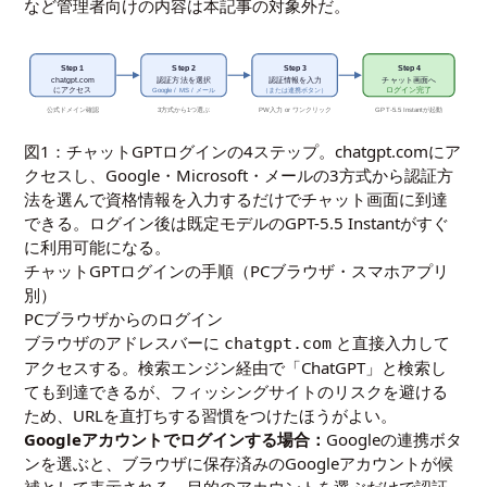
など管理者向けの内容は本記事の対象外だ。
Step 1
Step 2
Step 3
Step 4
chatgpt.com
認証方法を選択
認証情報を入力
チャット画面へ
にアクセス
Google / MS / メール
（または連携ボタン）
ログイン完了
3方式から1つ選ぶ
公式ドメイン確認
PW入力 or ワンクリック
GPT-5.5 Instantが起動
図1：チャットGPTログインの4ステップ。chatgpt.comにア
クセスし、Google・Microsoft・メールの3方式から認証方
法を選んで資格情報を入力するだけでチャット画面に到達
できる。ログイン後は既定モデルのGPT-5.5 Instantがすぐ
に利用可能になる。
チャットGPTログインの手順（PCブラウザ・スマホアプリ
別）
PCブラウザからのログイン
ブラウザのアドレスバーに
と直接入力して
chatgpt.com
アクセスする。検索エンジン経由で「ChatGPT」と検索し
ても到達できるが、フィッシングサイトのリスクを避ける
ため、URLを直打ちする習慣をつけたほうがよい。
Googleアカウントでログインする場合：
Googleの連携ボタ
ンを選ぶと、ブラウザに保存済みのGoogleアカウントが候
補として表示される。目的のアカウントを選ぶだけで認証