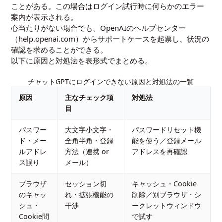
ことがある。この場合はログイン試行時に何らかのエラー
案内が表示される。
心当たりがない場合でも、OpenAIのヘルプセンター
（help.openai.com）からサポートケースを起票し、状況の
確認を求めることができる。
以下に原因と対処法を表形式でまとめる。
チャットGPTにログインできない原因と対処法の一覧
原因
主なチェック項
対処法
目
パスワー
大文字小文字・
パスワードリセット機
ド・メー
全角半角・登録
能を使う／登録メール
ルアドレ
方法（連携 or
アドレスを再確認
ス誤り
メール）
ブラウザ
セッション切
キャッシュ・Cookie
のキャッ
れ・拡張機能の
削除／別ブラウザ・シ
シュ・
干渉
ークレットウィンドウ
Cookie問
で試す