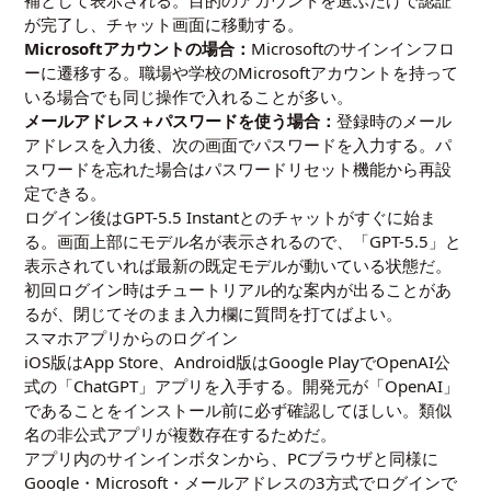
が完了し、チャット画面に移動する。
Microsoftアカウントの場合：
Microsoftのサインインフロ
ーに遷移する。職場や学校のMicrosoftアカウントを持って
いる場合でも同じ操作で入れることが多い。
メールアドレス＋パスワードを使う場合：
登録時のメール
アドレスを入力後、次の画面でパスワードを入力する。パ
スワードを忘れた場合はパスワードリセット機能から再設
定できる。
ログイン後はGPT-5.5 Instantとのチャットがすぐに始ま
る。画面上部にモデル名が表示されるので、「GPT-5.5」と
表示されていれば最新の既定モデルが動いている状態だ。
初回ログイン時はチュートリアル的な案内が出ることがあ
るが、閉じてそのまま入力欄に質問を打てばよい。
スマホアプリからのログイン
iOS版はApp Store、Android版はGoogle PlayでOpenAI公
式の「ChatGPT」アプリを入手する。開発元が「OpenAI」
であることをインストール前に必ず確認してほしい。類似
名の非公式アプリが複数存在するためだ。
アプリ内のサインインボタンから、PCブラウザと同様に
Google・Microsoft・メールアドレスの3方式でログインで