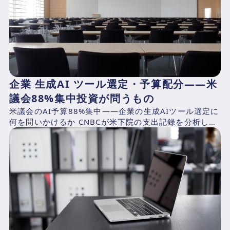
企業 生成AI ツール選定・予算配分——米
議会88%集中投資が問うもの
米議会のAI予算88%集中——企業の生成AIツール選定に
何を問いかけるか CNBCが米下院の支出記録を分析した
結果、2025年4月1日〜2026年3月31日の期...