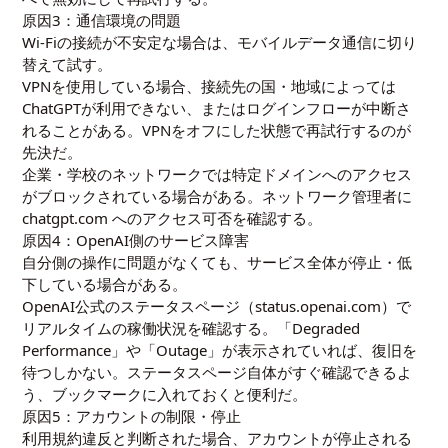
原因3：通信環境の問題
Wi-Fiの接続が不安定な場合は、モバイルデータ通信に切り
替えて試す。
VPNを使用している場合、接続先の国・地域によっては
ChatGPTが利用できない、またはログインフローが中断さ
れることがある。VPNをオフにした状態で再試行するのが
先決だ。
企業・学校のネットワークでは特定ドメインへのアクセス
がブロックされている場合がある。ネットワーク管理者に
chatgpt.com へのアクセス可否を確認する。
原因4：OpenAI側のサービス障害
自分側の操作に問題がなくても、サービス全体が停止・低
下している場合がある。
OpenAI公式のステータスページ（
status.openai.com
）で
リアルタイムの稼働状況を確認する。「Degraded
Performance」や「Outage」が表示されていれば、復旧を
待つしかない。ステータスページ自体がすぐ確認できるよ
う、ブックマークに入れておくと便利だ。
原因5：アカウントの制限・停止
利用規約違反と判断された場合、アカウントが停止される