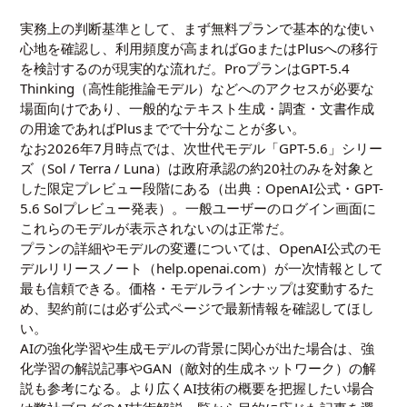
実務上の判断基準として、まず無料プランで基本的な使い
心地を確認し、利用頻度が高まればGoまたはPlusへの移行
を検討するのが現実的な流れだ。ProプランはGPT-5.4
Thinking（高性能推論モデル）などへのアクセスが必要な
場面向けであり、一般的なテキスト生成・調査・文書作成
の用途であればPlusまでで十分なことが多い。
なお2026年7月時点では、次世代モデル「GPT-5.6」シリー
ズ（Sol / Terra / Luna）は政府承認の約20社のみを対象と
した限定プレビュー段階にある（出典：
OpenAI公式・GPT-
5.6 Solプレビュー発表
）。一般ユーザーのログイン画面に
これらのモデルが表示されないのは正常だ。
プランの詳細やモデルの変遷については、OpenAI公式のモ
デルリリースノート（
help.openai.com
）が一次情報として
最も信頼できる。価格・モデルラインナップは変動するた
め、契約前には必ず公式ページで最新情報を確認してほし
い。
AIの強化学習や生成モデルの背景に関心が出た場合は、
強
化学習の解説記事
や
GAN（敵対的生成ネットワーク）の解
説
も参考になる。より広くAI技術の概要を把握したい場合