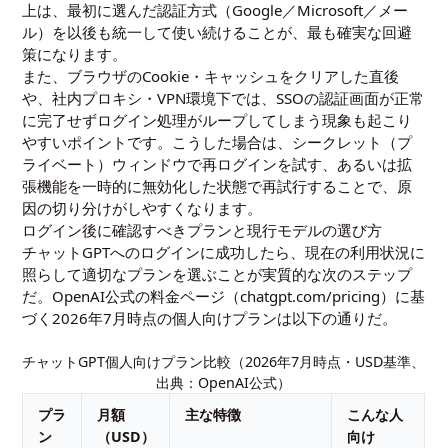
上は、最初に選んだ認証方式（Google／Microsoft／メー
ル）を以後も統一して使い続けることが、最も確実な回避
策になります。
また、ブラウザのCookie・キャッシュをクリアした直後
や、社内プロキシ・VPN環境下では、SSOの認証画面が正常
に完了せずログイン処理がループしてしまう現象も起こり
やすいポイントです。こうした場合は、シークレット（プ
ライベート）ウィンドウで再ログインを試す、あるいは拡
張機能を一時的に無効化した状態で再試行することで、原
因の切り分けがしやすくなります。
ログイン後に確認すべきプランと現行モデルの選び方
チャットGPTへのログインに成功したら、現在の利用状況に
照らして適切なプランを選ぶことが実質的な次のステップ
だ。OpenAI公式の料金ページ（
chatgpt.com/pricing
）に基
づく2026年7月時点の個人向けプランは以下の通りだ。
チャットGPT個人向けプラン比較（2026年7月時点・USD基準、
出典：OpenAI公式）
プラ
月額
主な特徴
こんな人
ン
（USD）
向け