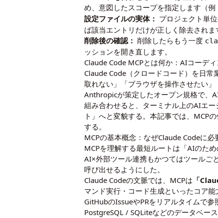
め、意図したスコープを指定します（例
設定ファイルの実体：
プロジェクト単位
ば該当エントリだけが正しく除去されま
削除後の確認：
削除したらもう一度
cl
ッションを開き直します。
Claude Code MCPとは何か：AI
Claude Code（クロードコード
取れない」「ブラウザを操作させたい」
Anthropicが策定したオープン規格で
組み合わせると、ターミナル上のAIエー
ト」へと変貌する。本記事では、MCP
する。
MCPの基本概念：なぜClaude Codeに
MCPを理解する最短ルートは「AIのた
AI×外部ツール連携もかつてはツールご
呼び出せるようにした。
Claude Codeの文脈では、MCPは
「Cla
マンド実行・コード生成といったコア能
GitHubのIssueやPRをリアルタイムで
PostgreSQL / SQLiteなどのデータ