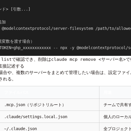
ド> [引数...]

加

 @modelcontextprotocol/server-filesystem /path/to/allowed
環境変数を渡す場合）

TOKEN=ghp_xxxxxxxxxxxx -- npx -y @modelcontextprotocol/s
で確認でき、削除は
で
 list
claude mcp remove <サーバー名>
に直接記述する
合や、複数のサーバーをまとめて管理したい場合は、設定ファイルへの直
される。
ファイルパス
用途
（リポジトリルート）
チームで共有
.mcp.json
個人のローカル設
.claude/settings.local.json
全プロジェク
~/.claude.json