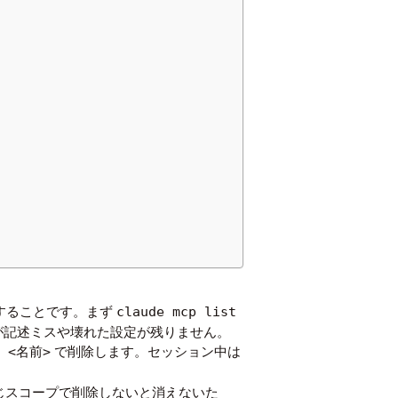
することです。まず
claude mcp list
が記述ミスや壊れた設定が残りません。
で削除します。セッション中は
e <名前>
ときと同じスコープで削除しないと消えないた