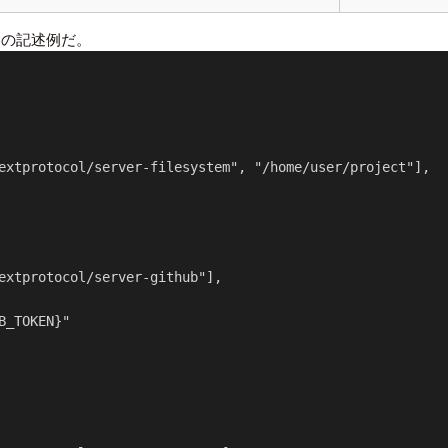
の記述例だ。
n
extprotocol/server-filesystem", "/home/user/project"],

extprotocol/server-github"],

B_TOKEN}"
