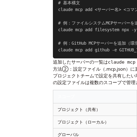
# 基本構文

claude mcp add <サーバー名> <コマン
# 例：ファイルシステムMCPサーバーを追
claude mcp add filesystem npx -y
# 例：GitHub MCPサーバーを追加（
claude mcp add github -e GITHUB_
追加したサーバーの一覧は
claude mcp
方法②：設定ファイル（.mcp.json）
プロジェクトチームで設定を共有したい場
の設定ファイルは複数のスコープで管理
スコープ
プロジェクト（共有）
プロジェクト（ローカル）
グローバル