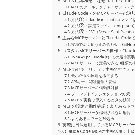
MCPの基本概念：なぜClaude Cod
MCPのアーキテクチャ：ホスト・
Claude CodeへのMCPサーバーの追
方法①：claude mcp addコマ
方法②：設定ファイル（.mcp.jso
方法③：SSE（Server-Sent E
主要なMCPサーバーとClaude Cod
実務でよく使う組み合わせ：GitHub + Pos
カスタムMCPサーバーの自作：Claud
TypeScript（Node.js）での最小実
MCPサーバーで定義できる3種類の
MCPのセキュリティ：実務で押さえ
最小権限の原則を徹底する
APIキー・認証情報の管理
MCPサーバーの信頼性評価
プロンプトインジェクション対策
MCPを実務で導入するときの勘所
MCPの設定と動作確認：よくあるト
MCPサーバーが認識されない場合
よくあるエラーと対処法
実際に日常運用しているMCPサーバーと
Claude Code MCPの実務活用：