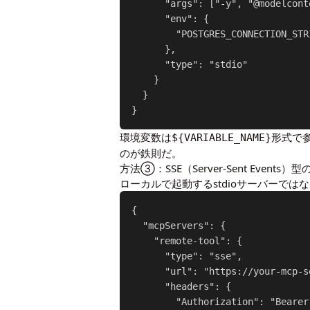
      "args": ["-y", "@modelcont
      "env": {

        "POSTGRES_CONNECTION_STR
      },

      "type": "stdio"

    }

  }

}
環境変数は
形式で
${VARIABLE_NAME}
のが鉄則だ。
方法③：SSE（Server-Sent Even
ローカルで起動するstdioサーバーでは
{

  "mcpServers": {

    "remote-tool": {

      "type": "sse",

      "url": "https://your-mcp-s
      "headers": {

        "Authorization": "Bearer