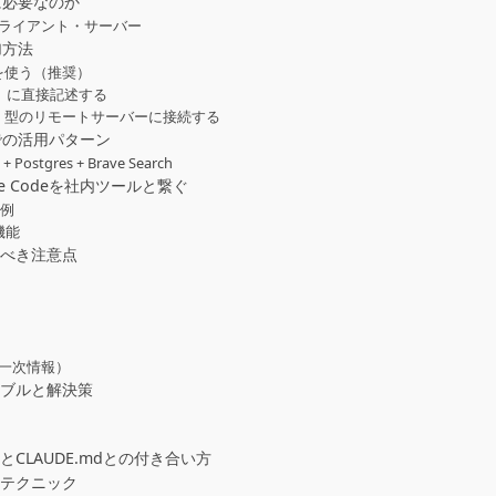
eに必要なのか
クライアント・サーバー
加方法
ンドを使う（推奨）
n）に直接記述する
vents）型のリモートサーバーに接続する
eでの活用パターン
tgres + Brave Search
e Codeを社内ツールと繋ぐ
装例
機能
るべき注意点
（一次情報）
ラブルと解決策
CLAUDE.mdとの付き合い方
上級テクニック