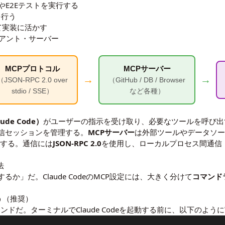
やE2Eテストを実行する
を行う
て実装に活かす
イアント・サーバー
MCPプロトコル
MCPサーバー
→
→
（JSON-RPC 2.0 over
（GitHub / DB / Browser
stdio / SSE）
など各種）
ude Code）
がユーザーの指示を受け取り、必要なツールを呼び出
信セッションを管理する。
MCPサーバー
は外部ツールやデータソース
作する。通信には
JSON-RPC 2.0
を使用し、ローカルプロセス間通信（st
法
か」だ。Claude CodeのMCP設定には、大きく分けて
コマンド
使う（推奨）
ンドだ。ターミナルでClaude Codeを起動する前に、以下のよう