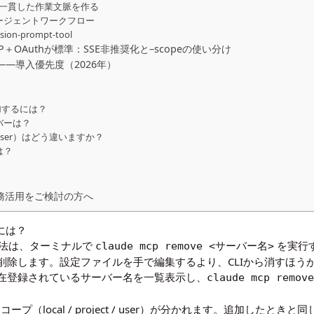
せで一貫した作業文脈を作る
ージェントワークフロー
n-prompt-tool
P＋OAuthが標準：SSE非推奨化と–scopeの使い分け
—導入優先度（2026年）
？
追加するには？
ーバーは？
t / user）はどう違いますか？
は？
の業務活用をご検討の方へ
るには？
方法は、ターミナルで
を実行
claude mcp remove <サーバー名>
削除します。設定ファイルを手で編集するより、CLIから消すほう
在登録されているサーバー名を一覧表示し、
claude mcp remov
ープ（local / project / user）が分かれます。追加した