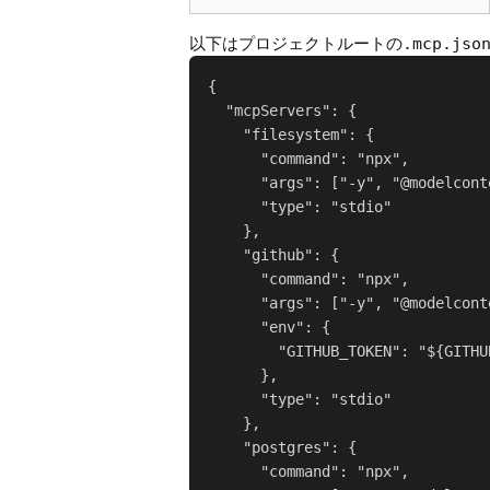
以下はプロジェクトルートの
.mcp.jso
{

  "mcpServers": {

    "filesystem": {

      "command": "npx",

      "args": ["-y", "@modelcont
      "type": "stdio"

    },

    "github": {

      "command": "npx",

      "args": ["-y", "@modelcont
      "env": {

        "GITHUB_TOKEN": "${GITHU
      },

      "type": "stdio"

    },

    "postgres": {

      "command": "npx",
