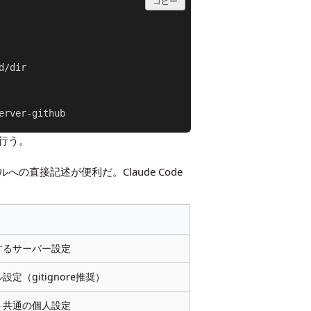
コピー
/dir

erver-github
行う。
接記述が便利だ。Claude Code
するサーバー設定
定（gitignore推奨）
ト共通の個人設定