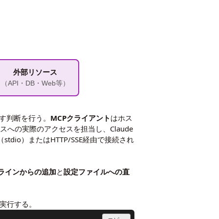
外部リソース
（API・DB・Web等）
す判断を行う。
MCPクライアント
はホス
への実際のアクセスを担当し、Claude
dio）またはHTTP/SSE経由で接続され
ラインからの追加
と
設定ファイルへの直
に実行する。