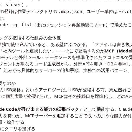
：
）。
-s user
の登録は作業ディレクトリの
、ユーザー単位は
.mcp.json
~/.c
す。
（またはセッション再起動後に
）で消えた
aude mcp list
/mcp
コーディングを拡張する仕組みの全体像
）を日常業務で使い込んでいると、ある壁にぶつかる。「ファイルは書き
「社内ツールと連携したい」——そこで登場するのが
MCP（Model 
、AIモデルと外部ツール・データソースを標準化されたプロトコルで繋ぐ仕
ジェントが単なるコード生成機から、外部APIを叩き・DBを参照
の仕組みから具体的なサーバーの追加手順、実務での活用パターン
必要なのか
めのUSB規格」というアナロジーだ。USBが登場する前、周辺機器
とに個別実装が必要だった。MCPはその接続口を標準化し、どのA
ude Codeが呼び出せる能力の拡張パック」
として機能する。Claud
力を持つが、MCPサーバーを追加することで以下のような能力が
参照・操作する
ベースにクエリを投げる