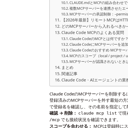
CLAUDE.mdとMCPの組み合わ
複数MCPサーバーを連携させたエ
MCPサーバーの承認制御：–permissio
【2026年最新】リモートMCPはHTT
どのMCPサーバーから入れるべきか—
Claude Code MCPのよくある質問
Claude CodeのMCPとは何ですか
Claude CodeにMCPサーバーを
Claude Codeのおすすめ MCPサ
MCPのスコープ（local / projec
MCPサーバーが認識されないとき
まとめ
関連記事
Claude Code・AIエージェント
Claude CodeのMCPサーバーを削除す
登録済みのMCPサーバーを外す最短の
で登録名を確認し、その名前を指定して
確認 → 削除：
で現
claude mcp list
でも接続状況を確認できます。
/mcp
スコープを合わせる：
MCPは登録時にスコ