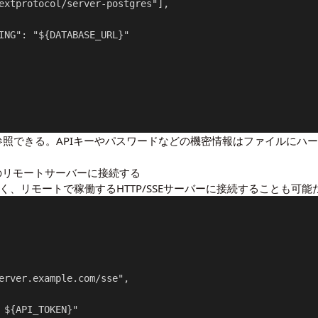
extprotocol/server-postgres"],

ING": "${DATABASE_URL}"

参照できる。APIキーやパスワードなどの機密情報はファイルにハ
ts）型のリモートサーバーに接続する
なく、リモートで稼働するHTTP/SSEサーバーに接続することも可能
erver.example.com/sse",

 ${API_TOKEN}"
