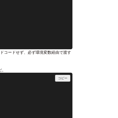
ードコードせず、必ず環境変数経由で渡す
だ。
コピー