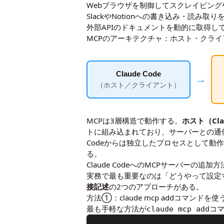
Webブラウザを制御してスクレイピング
SlackやNotionへの書き込み・読み取り
外部APIのドキュメントを動的に取得し
MCPのアーキテクチャ：ホスト・クラ
Claude Code
→
（ホスト／クライアント）
MCPは3層構造で動作する。
ホスト（Cla
トに組み込まれており、サーバーとの通
Codeからは独立したプロセスとして動
る。
Claude CodeへのMCPサーバーの追加方
実務で最も重要なのは「どうやって設定する
接記述
の2つのアプローチがある。
方法①：claude mcp addコマンドを
最も手軽な方法が
コマ
claude mcp add