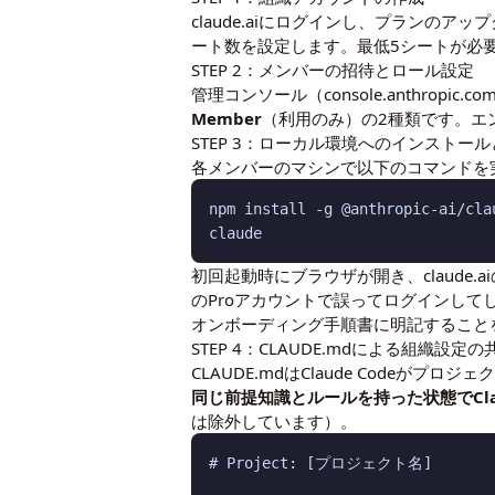
claude.aiにログインし、プランの
ート数を設定します。最低5シートが必
STEP 2：メンバーの招待とロール設定
管理コンソール（console.anthrop
Member
（利用のみ）の2種類です。エン
STEP 3：ローカル環境へのインストー
各メンバーのマシンで以下のコマンドを
npm install -g @anthropic-ai/clau
初回起動時にブラウザが開き、claude.
のProアカウントで誤ってログインし
オンボーディング手順書に明記すること
STEP 4：CLAUDE.mdによる組織設定の
CLAUDE.mdはClaude Codeがプ
同じ前提知識とルールを持った状態でClau
は除外しています）。
# Project: [プロジェクト名]
