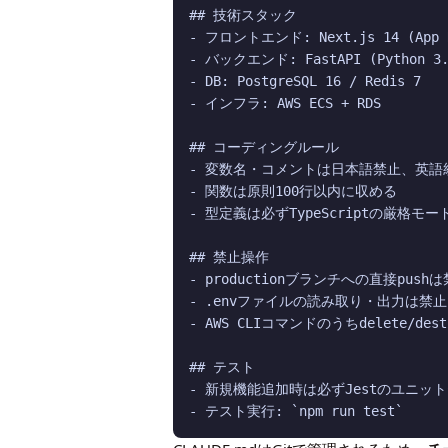
## 技術スタック

- フロントエンド: Next.js 14 (App R
- バックエンド: FastAPI (Python 3.1
- DB: PostgreSQL 16 / Redis 7

- インフラ: AWS ECS + RDS

## コーディングルール

- 変数名・コメントは日本語禁止、英語統
- 関数は原則100行以内に収める

- 型定義は必ずTypeScriptの厳格モー
## 禁止操作

- productionブランチへの直接pushは
- .envファイルの読み取り・出力は禁止

- AWS CLIコマンドのうちdelete/d
## テスト

- 新規機能追加時は必ずJestのユニッ