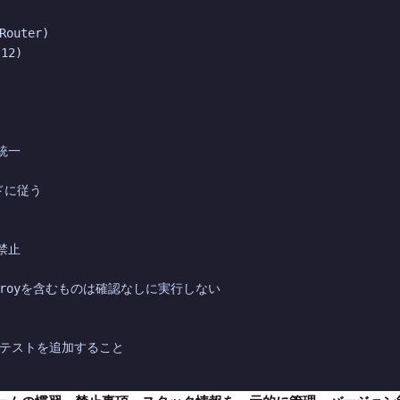
outer)

2)

一

ドに従う

禁止

estroyを含むものは確認なしに実行しない

トテストを追加すること
