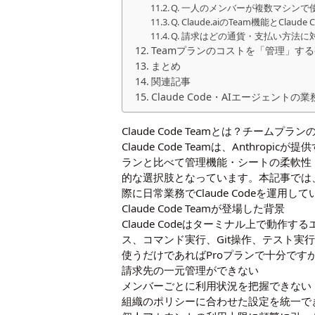
Q. 一人のメンバーが複数マシンで
Q. Claude.aiのTeam機能とClau
Q. 請求はどの通貨・支払い方法
Teamプランのコストを「管理」す
まとめ
関連記事
Claude Code・AIエージェント
Claude Code Teamとは？チームプ
Claude Code Teamは、Anthr
ランと比べて管理機能・シートの柔軟性
的な選択肢となっています。本記事では、C
際に日常業務でClaude Codeを運用
Claude Code Teamが登場した背景
Claude Codeはターミナル上で
ス、コマンド実行、Git操作、テスト
使うだけであればProプランで十分で
請求先の一元管理ができない
メンバーごとに利用状況を把握できない
組織のポリシーに合わせた設定を統一で