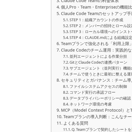
Claude Code Teamの料金体系
個人Pro・Team・Enterpriseの機能
Claude Code Teamのセットアップ
STEP 1：組織アカウントの作成
STEP 2：メンバーの招待とロール設
STEP 3：ローカル環境へのインス
STEP 4：CLAUDE.mdによる組織
Teamプランで強化される「利用上限
Claude Codeのチーム運用：実践
並列エージェントによる作業分担
GitとClaude Codeの連携パターン
サブエージェント（並列実行）機能
チームで使うときに最初に整える運
セキュリティとガバナンス：チーム導
ファイルシステムアクセスの制御
コマンド実行の承認フロー
データプライバシーポリシーの確認
ネットワーク環境の考慮
MCP（Model Context Protocol）
Teamプランの導入判断：こんなチ
よくある質問
Q. Teamプランで契約したシー