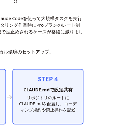
○
ude Codeを使って大規模タスクを実行
タリング作業時にProプランのレート制
限で足止めされるケースが格段に減りまし
カル環境のセットアップ」
STEP 4
CLAUDE.mdで設定共有
→
e
リポジトリのルートに
CLAUDE.mdを配置し、コーデ
ィング規約や禁止操作を記述