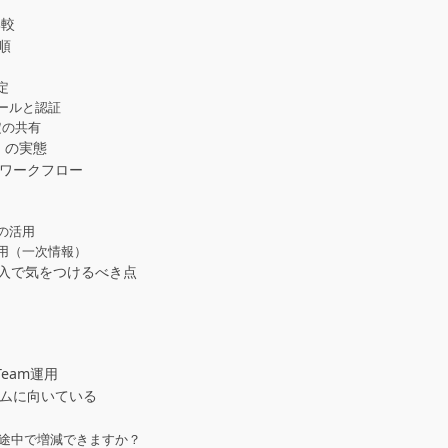
比較
手順
定
トールと認証
設定の共有
」の実態
的なワークフロー
の活用
用（一次情報）
入で気をつけるべき点
とTeam運用
ームに向いている
トを途中で増減できますか？