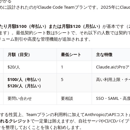
かかる
されたのがClaude Code Teamプランです。2025年にCla
たり月額$100（年払い）または月額$120（月払い）
が基本です（
ます）。最低契約シート数は5シートで、それ以下の人数では契約
り、ボリューム割引や高度な管理機能が追加されます。
月額（目安）
最低シート
主な特徴
$20/人
1
Claude.aiのPr
$100/人（年払い）
5
高い利用上限・チ
$120/人（月払い）
要問い合わせ
要相談
SSO・SAML・
を消費する性質上、Teamプランの利用料に加えてAnthropicのAP
含まれるクレジット
で一定量は賄えますが、自社サーバやCI/CDパイ
計を整理しておくことを強くお勧めします。