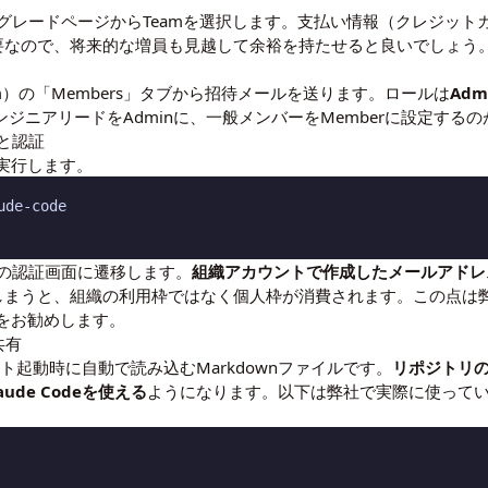
アップグレードページからTeamを選択します。支払い情報（クレジ
要なので、将来的な増員も見越して余裕を持たせると良いでしょう
ic.com）の「Members」タブから招待メールを送ります。ロールは
Adm
ジニアリードをAdminに、一般メンバーをMemberに設定する
ルと認証
実行します。
de-code

aiの認証画面に遷移します。
組織アカウントで作成したメールアドレ
てしまうと、組織の利用枠ではなく個人枠が消費されます。この点は
をお勧めします。
共有
ロジェクト起動時に自動で読み込むMarkdownファイルです。
リポジトリ
de Codeを使える
ようになります。以下は弊社で実際に使っている