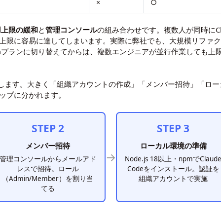
×
○
用上限の緩和
と
管理コンソール
の組み合わせです。複数人が同時にCla
ジ上限に容易に達してしまいます。実際に弊社でも、大規模リファク
amプランに切り替えてからは、複数エンジニアが並行作業しても上
します。大きく「組織アカウントの作成」「メンバー招待」「ロー
ステップに分かれます。
STEP 2
STEP 3
メンバー招待
ローカル環境の準備
→
管理コンソールからメールアド
Node.js 18以上・npmでClaud
レスで招待。ロール
Codeをインストール。認証を
（Admin/Member）を割り当
組織アカウントで実施
てる