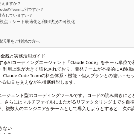
使えますか？
de CodeのTeamは別ですか？
に対応していますか？
る視点：シート最適化と利用状況の可視化
の業務活用をご検討の方へ
ランの全貌と実務活用ガイド
opicが提供するAIコーディングエージェント「Claude Code」をチー
・利用上限が大きく強化されており、開発チームが本格的にAI駆
laude Code Teamの料金体系・機能・個人プランとの違い
している知見を交えながら徹底解説します。
動作するエージェント型のコーディングツールです。コードの読み書きに
実行、さらにはマルチファイルにまたがるリファクタリングまでを自
すが、複数人のエンジニアがチームとして導入しようとすると、次の
きない