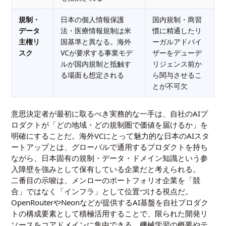
規制・
日本の個人情報保護
国内規制・商習
データ
法・医療情報規制は米
慣に精通したリ
主権リ
国基準と異なる。海外
ーガルアドバイ
スク
VCが要求する事業モデ
ザーをデューデ
ルが国内規制と抵触す
リジェンス前か
る場面も想定される
ら関与させるこ
とが不可欠
意思決定者が最初に取るべき実務的な一手は、自社のAIプ
ロダクトが「どの地域・どの規制圏で価値を届けるか」を
明確にすることだ。海外VCにとって魅力的な日本のAIスタ
ートアップとは、グローバルで通用するプロダクトを持ち
ながら、日本固有の規制・データ・ドメイン知識という参
入障壁を強みとして保有している企業だと考えられる。
二番目の示唆は、メンローのポートフォリオ企業を「競
合」ではなく「インフラ」として位置づける視点だ。
OpenRouterやNeonなどが提供するAI基盤を自社プロダク
トの構成要素として積極活用することで、限られた開発リ
ソースをコアドメインに集中できる。
機械学習の概要
や
テ