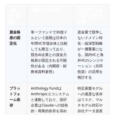
リス
内容・メカニズム
日本企業・スタ
ク・論
ートアップへの
点
示唆
資金格
単一ファンドで30億ド
資金量で競争し
差の固
ルという規模は日本の
ないドメイン特
定化
年間VC市場全体と比較
化・縦深型戦略
しても際立っており、
が一層重要にな
競合AI企業との資金力
る。国内VCと海
格差が固定される可能
外VCのシンジケ
性がある（内閣府・財
ーション（共同
務省資料参照）
投資）の活用を
検討する
プラッ
Anthology Fundは
特定基盤モデル
トフォ
Anthropicエコシステム
への過度な依存
ーム依
と連動しており、採択
はリスク。マル
存
企業はClaudeへの技術
チモデル対応や
的・商業的依存を深め
自社データ資産