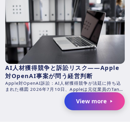
AI人材獲得競争と訴訟リスク――Apple
対OpenAI事案が問う経営判断
Apple対OpenAI訴訟：AI人材獲得競争が法廷に持ち込
まれた構図 2026年7月10日、Appleは元従業員のTang
TanおよびChang Liuと、...
View more