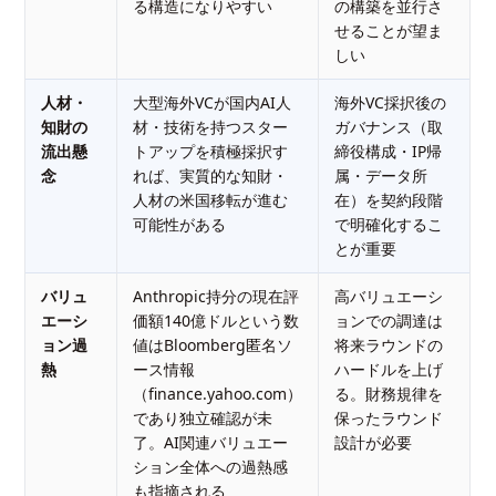
る構造になりやすい
の構築を並行さ
せることが望ま
しい
人材・
大型海外VCが国内AI人
海外VC採択後の
知財の
材・技術を持つスター
ガバナンス（取
流出懸
トアップを積極採択す
締役構成・IP帰
念
れば、実質的な知財・
属・データ所
人材の米国移転が進む
在）を契約段階
可能性がある
で明確化するこ
とが重要
バリュ
Anthropic持分の現在評
高バリュエーシ
エーシ
価額140億ドルという数
ョンでの調達は
ョン過
値はBloomberg匿名ソ
将来ラウンドの
熱
ース情報
ハードルを上げ
（finance.yahoo.com）
る。財務規律を
であり独立確認が未
保ったラウンド
了。AI関連バリュエー
設計が必要
ション全体への過熱感
も指摘される