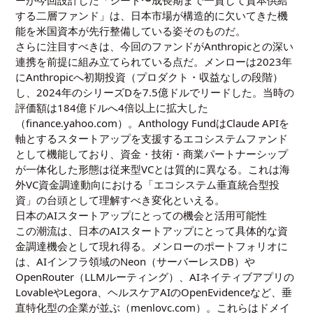
する二層ファンド」は、日本市場が構造的に欠いてきた機
能を米国資本が先行整備している姿そのものだ。
さらに注目すべきは、今回のファンドがAnthropicとの深い
連携を前提に組み立てられている点だ。メンローは2023年
にAnthropicへ初期投資（プロダクト・収益なしの段階）
し、2024年のシリーズDを7.5億ドルでリードした。当時の
評価額は184億ドルへ4倍以上に拡大した
（finance.yahoo.com）。Anthology Fundは
Claude
APIを
軸とするスタートアップを支援するエコシステムファンド
として機能しており、資金・技術・商業パートナーシップ
が一体化した形態は従来型VCとは質的に異なる。これは海
外VC資金調達動向における「エコシステム垂直統合型投
資」の台頭として理解すべき変化といえる。
日本のAIスタートアップにとっての機会と活用可能性
この潮流は、日本のAIスタートアップにとって具体的な資
金調達機会として現れ得る。メンローのポートフォリオに
は、AIインフラ領域のNeon（サーバーレスDB）や
OpenRouter（LLMルーティング）、AIネイティブアプリの
LovableやLegora、ヘルスケアAIのOpenEvidenceなど、垂
直特化型の企業が並ぶ（menlovc.com）。これらはドメイ