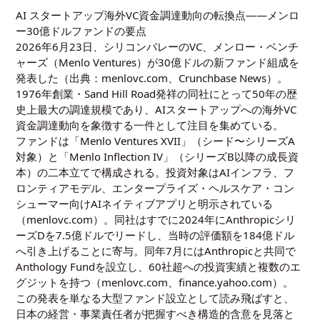
AI スタートアップ海外VC資金調達動向の転換点——メンロ
ー30億ドルファンドの要点
2026年6月23日、シリコンバレーのVC、メンロー・ベンチ
ャーズ（Menlo Ventures）が30億ドルの新ファンド組成を
発表した（出典：menlovc.com、Crunchbase News）。
1976年創業・Sand Hill Road発祥の同社にとって50年の歴
史上最大の調達規模であり、AIスタートアップへの海外VC
資金調達動向を象徴する一件として注目を集めている。
ファンドは「Menlo Ventures XVII」（シード〜シリーズA
対象）と「Menlo Inflection IV」（シリーズB以降の成長資
本）の二本立てで構成される。投資対象はAIインフラ、フ
ロンティアモデル、エンタープライズ・ヘルスケア・コン
シューマー向けAIネイティブアプリと明示されている
（menlovc.com）。同社はすでに2024年にAnthropicシリ
ーズDを7.5億ドルでリードし、当時の評価額を184億ドル
へ引き上げることに寄与。同年7月にはAnthropicと共同で
Anthology Fundを設立し、60社超への投資実績と複数のエ
グジットを持つ（menlovc.com、finance.yahoo.com）。
この発表を単なる大型ファンド設立として読み飛ばすと、
日本の経営・事業責任者が把握すべき構造的含意を見落と