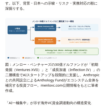
す。以下、背景・日本への示唆・リスク・実務対応の順に
深掘りする。
メンロー30億ドルファンドの二層投資フロー構造
Menlo Ventures XVII
AIインフラ・フロンティアモデル
LP資金
シード〜シリーズA（初期発掘）
Axiom / Neon / OpenRouter / Skild AI 等
30億ドル（約4,350億円）
Menlo Inflection IV
AIネイティブアプリ（垂直特化型）
シリーズB以降（成長資本）
Lovable / Legora / OpenEvidence 等
Anthology Fund（Menlo × Anthropic 共同設立 2024年7月）
60社超投資済・Claudeエコシステム連携・複数エグジット実績
初期投資ルート
成長資本ルート
エコシステム共同ファンド
図：メンロー・ベンチャーズの30億ドルファンドが「初期
発掘（Ventures XVII）」と「成長加速（Inflection IV）」の
二層構造でAIスタートアップを段階的に支援し、Anthropic
との共同設立によるAnthology Fundがエコシステム全体を
補完する投資フロー。menlovc.com公開情報をもとに筆者
作成。
「AI一極集中」が示す海外VC資金調達動向の構造変化