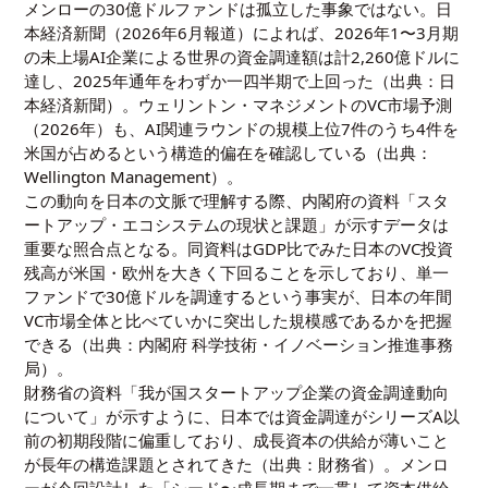
メンローの30億ドルファンドは孤立した事象ではない。日
本経済新聞（2026年6月報道）によれば、2026年1〜3月期
の未上場AI企業による世界の資金調達額は計2,260億ドルに
達し、2025年通年をわずか一四半期で上回った（出典：
日
本経済新聞
）。ウェリントン・マネジメントのVC市場予測
（2026年）も、AI関連ラウンドの規模上位7件のうち4件を
米国が占めるという構造的偏在を確認している（出典：
Wellington Management
）。
この動向を日本の文脈で理解する際、内閣府の資料「スタ
ートアップ・エコシステムの現状と課題」が示すデータは
重要な照合点となる。同資料はGDP比でみた日本のVC投資
残高が米国・欧州を大きく下回ることを示しており、単一
ファンドで30億ドルを調達するという事実が、日本の年間
VC市場全体と比べていかに突出した規模感であるかを把握
できる（出典：
内閣府 科学技術・イノベーション推進事務
局
）。
財務省の資料「我が国スタートアップ企業の資金調達動向
について」が示すように、日本では資金調達がシリーズA以
前の初期段階に偏重しており、成長資本の供給が薄いこと
が長年の構造課題とされてきた（出典：
財務省
）。メンロ
ーが今回設計した「シード〜成長期まで一貫して資本供給