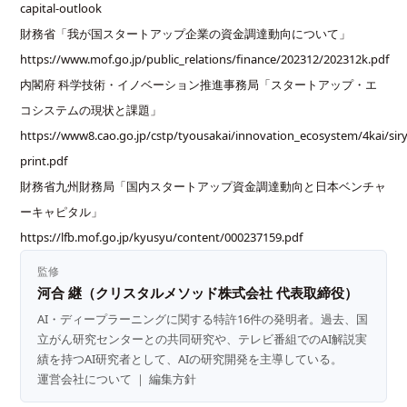
capital-outlook
財務省「我が国スタートアップ企業の資金調達動向について」
https://www.mof.go.jp/public_relations/finance/202312/202312k.pdf
内閣府 科学技術・イノベーション推進事務局「スタートアップ・エ
コシステムの現状と課題」
https://www8.cao.go.jp/cstp/tyousakai/innovation_ecosystem/4kai/sir
print.pdf
財務省九州財務局「国内スタートアップ資金調達動向と日本ベンチャ
ーキャピタル」
https://lfb.mof.go.jp/kyusyu/content/000237159.pdf
監修
河合 継（クリスタルメソッド株式会社 代表取締役）
AI・ディープラーニングに関する特許16件の発明者。過去、国
立がん研究センターとの共同研究や、テレビ番組でのAI解説実
績を持つAI研究者として、AIの研究開発を主導している。
運営会社について
｜
編集方針