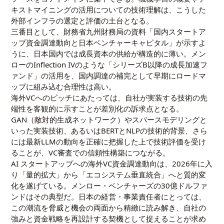
キストマイニングの活用
についての技術理解は、こうした
外部インフラの選定と評価の土台となる。
三番目として、財務省九州財務局の資料「
国内スタートア
ップ資金調達動向と日本ベンチャーキャピタル
」が示すよ
うに、日本国内では成長資本の供給が構造的に薄い。メン
ローのInflection IVのような「シリーズB以降の成長加速フ
ァンド」の活用を、国内調達の補完として早期にロードマ
ップに組み込む合理性は高い。
海外VCへのピッチにあたっては、自社が実装する技術の先
端性を客観的に示すことが差別化の訴求点となる。
GAN（敵対的生成ネットワーク）
や
スパースモデリング
と
いった実装技術、あるいは
BERTとNLPの技術的背景
、さら
には
最新LLMの動向
を正確に把握した上で技術評価を受け
ることが、VC審査での信頼性構築につながる。
AI スタートアップへの海外VC資金調達動向は、2026年に入
り「量的拡大」から「エコシステム垂直統合」へと質的変
化を遂げている。メンロー・ベンチャーズの30億ドルファ
ンドはその典型だ。日本の経営・事業責任者にとっては、
この潮流を脅威と機会の両面から精緻に読み解き、自社の
強みと資金戦略を再設計する契機として捉えることが求め