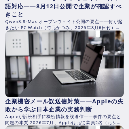
語対応——8月12日公開で企業が確認すべ
きこと
Qwen3.8-Max オープンウェイト公開の要点——何が起
きたか PC Watch（竹元かつみ、2026年8月6日付）の
報道によれば、AlibabaのQwen...
企業機密メール誤送信対策——Appleの失
敗から学ぶ日本企業の実務判断
Appleが訴訟相手に機密情報を誤送信——事件の要点と
問題の本質 2026年7月、Appleは元従業員2名（元シニ
アシステムズエンジニアのChang Liuおよ...