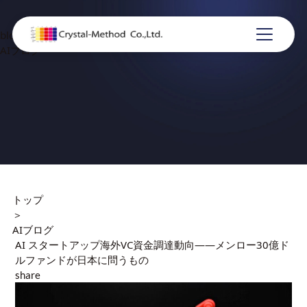
blog
AIブログ
トップ
＞
AIブログ
AI スタートアップ海外VC資金調達動向——メンロー30億ド
ルファンドが日本に問うもの
share