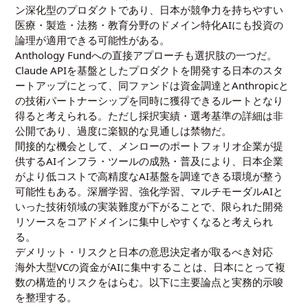
ン深化型のプロダクトであり、日本が競争力を持ちやすい
医療・製造・法務・教育分野のドメイン特化AIにも投資の
論理が適用できる可能性がある。
Anthology Fundへの直接アプローチも選択肢の一つだ。
Claude APIを基盤としたプロダクトを開発する日本のスタ
ートアップにとって、同ファンドは資金調達とAnthropicと
の技術パートナーシップを同時に獲得できるルートとなり
得ると考えられる。ただし採択実績・選考基準の詳細は非
公開であり、過度に楽観的な見通しは禁物だ。
間接的な機会として、メンローのポートフォリオ企業が提
供するAIインフラ・ツールの成熟・普及により、日本企業
がより低コストで高精度なAI基盤を調達できる環境が整う
可能性もある。
深層学習
、
強化学習
、
マルチモーダルAI
と
いった技術領域の実装難度が下がることで、限られた開発
リソースをコアドメインに集中しやすくなると考えられ
る。
デメリット・リスクと日本の意思決定者が取るべき対応
海外大型VCの資金がAIに集中することは、日本にとって複
数の構造的リスクをはらむ。以下に主要論点と実務的示唆
を整理する。