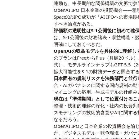
連動も、中長期的な関係構築の文脈で参
OpenAI IPO 日本企業の投資機会
SpaceXのIPO成功が「AI IPOへの
すべき論点がある。
評価額の透明性はS-1公開後に初めて確
は、S-1公開後の財務諸表・収益構造
明確にしておくべきだ。
OpenAIの収益モデルを具体的に理解し
のプランはFreeからPlus（月額20ドル）
式
）、モデルラインナップもGPT-5.5
拡大可能性をS-1の財務データと照合す
日本固有の規制リスクを法務部門と並行
合・AIガバナンスに関する国内規制の
マイニングの応用
、
生成モデルの仕組み
現在は「準備期間」として位置付けるこ
整理・技術的理解の深化・社内の投資判
スモデリングの技術的含意
や
AIに関す
なるだろう。
OpenAI IPOと日本企業の投資機会
だ。ビジネスモデル・競争環境・ガバナ