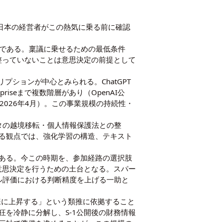
ろだが、日本の経営者がこの熱気に乗る前に確認
値である。稟議に乗せるための最低条件
整っていないことは意思決定の前提として
クリプションが中心とみられる。ChatGPT
rpriseまで複数階層があり（
OpenAI公
2026年4月
）。この事業規模の持続性・
ータの越境移転・個人情報保護法との整
する観点では、
強化学習の構造
、
テキスト
ある。今この時期を、参加経路の選択肢
意思決定を行うための土台となる。
スパー
デル評価における判断精度を上げる一助と
も同様に上昇する」という類推に依拠すること
を冷静に分解し、S-1公開後の財務情報