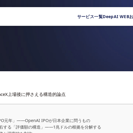
サービス一覧
DeepAI WEB
SpaceX上場後に押さえる構造的論点
PO元年」——OpenAI IPOが日本企業に問うもの
会を左右する「評価額の構造」——1兆ドルの根拠を分解する