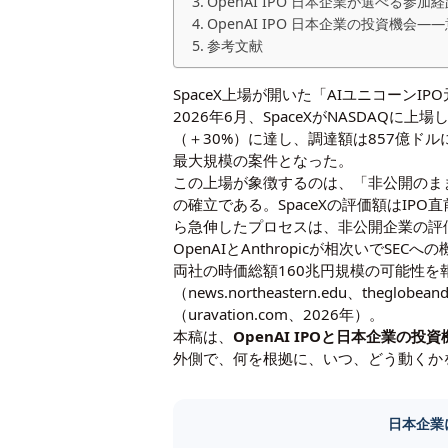
OpenAI IPO 日本企業が選べる参
OpenAI IPO 日本企業の投資機
参考文献
SpaceX上場が開いた「AIユニコーンIP
2026年6月、SpaceXがNASDAQに
（＋30%）に達し、調達額は857億ドルに
最大規模の案件となった。
この上場が象徴するのは、「非公開のま
の確立である。SpaceXの評価額はIPO直前にF
ら急伸したプロセスは、非公開企業の評
OpenAIとAnthropicが相次いでSE
両社の時価総額160兆円規模の可能性を
（news.northeastern.edu、th
（
uravation.com、2026年
）。
本稿は、
OpenAI IPOと日本企業の投資
外側で、何を根拠に、いつ、どう動くか
日本企業に