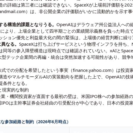
詳細は第三者には確認できない。SpaceXが上場前評価額を2025年
beandmail.com）は、非公開企業の評価額がいかに流動的かを
する構造的課題となりうる。
OpenAIはデラウェア州公益法人へ
行により、上場企業として四半期ごとの業績開示義務を負った時点
ッション優先と利益最大化の間の緊張は、上場後の経営判断に繰り
に異なる。
SpaceXは打ち上げサービスという物理インフラを持ち
同等の参入障壁構造は現時点では確認されていない。xAIとSpace
示すように、大型テック企業間の再編・統合は突然加速する可能性があり、
ではなく株式での分配を希望したという事実（finance.yahoo.co
構造
や
マルチモーダルAIの実装動向
を把握した上で、OpenAIの
提条件となる。
路と現実的な制約
本の企業・機関投資家が直面する最初の壁は、米国IPO株への参加経路
国IPOは主幹事証券会社経由の引受配分が中心であり、日本の投資
主な参加経路と制約（2026年6月時点）