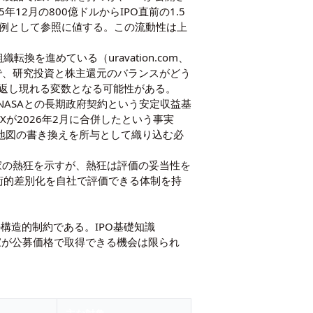
12月の800億ドルからIPO直前の1.5
示す事例として参照に値する。この流動性は上
の組織転換を進めている（
uravation.com、
で、研究投資と株主還元のバランスがどう
返し現れる変数となる可能性がある。
、NASAとの長期政府契約という安定収益基
Xが2026年2月に合併したという事実
競争地図の書き換えを所与として織り込む必
m）は投資家の熱狂を示すが、熱狂は評価の妥当性を
技術的差別化を自社で評価できる体制を持
の構造的制約である。
IPO基礎知識
家が公募価格で取得できる機会は限られ