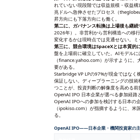
れていない現段階では収益規模・収益構造の
兆ドルへ急伸させたプロセス（theglo
昇方向にも下落方向にも働く。
第二に、ガバナンス転換は上場後も継続
2026年
）。非営利から営利構造への移
変化するかは現時点では見通せない。ミ
第三に、競合環境はSpaceXとは本質的
盤を上場前に確立していた。AIモデルには
（finance.yahoo.com）が
要がある。
Starbridge VP LPの97%が現金
保証しない。
ディープラーニングの技術
つことが、投資判断の解像度を高める前
OpenAI IPO 日本企業が選べる参加経
OpenAI IPOへの参加を検討する日
（ipokiso.com）
が指摘するように、米
る。
OpenAI IPO——日本企業・機関投資家の