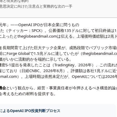
加経路と現実的な制約
会——意思決定に向けた注意点と実務的な次の一手
O元年」——OpenAI IPOが日本企業に問うもの
上場した（ティッカー：SPCX）。公募価格135ドルに対して初日終値は1
上ったとtheglobeandmail.comは伝える。上場後時価総額は
ま長期間育て上げた巨大テック企業が、成熟段階でパブリック市場
orge Globalで1.5兆ドルに達していたが（theglobeandmai
価がいかに流動的かを端的に示している。
Cへの機密S-1提出を発表したことは（TradingKey、2026年）、こ
報じており（
日経CNBC、2026年6月
）、評価額は各社1兆ドルに近
eglobeandmail.com）。上場時期は依然未定だが、OpenAIについて
機会
という観点から、経営・事業責任者が今押さえるべき構造的論
を考えるための材料を提供する。
よるOpenAI IPO投資判断プロセス