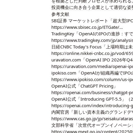
を根拠とした判断プロセスが求められる
投資機会に向き合う企業として適切な姿
参考文献
SBI証券 マーケットレポート「超大型I
https://www.sbisec.co.jp/ETGate/…
TradingKey「OpenAIのIPOの
https://www.tradingkey.com/jp/analysi
日経CNBC Today’s Focus「上場時
https://online.nikkei-cnbc.co.jp/vod/6
uravation.com「OpenAI IPO 
https://uravation.com/media/openai-ip
ipokiso.com「OpenAIが組織再
https://www.ipokiso.com/column/us-ip
OpenAI公式「ChatGPT Pricing」
https://openai.com/business/chatgpt-pr
OpenAI公式「Introducing GPT-5.5」
https://openai.com/index/introducing-g
内閣官房「新しい資本主義のグランドデザ
https://www.cas.go.jp/jp/seisaku/atara
文部科学省「次世代オープンイノベーショ
https://www.mext.go.jp/content/2025