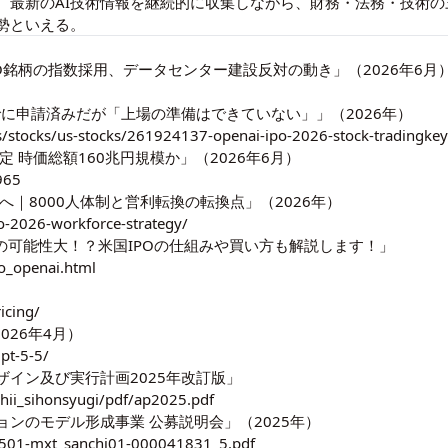
。
最新のAI技術情報
を継続的に収集しながら、財務・法務・技術の
勢といえる。
PO銘柄の指数採用、データセンター建設反対の動き」（2026年6月
進捗：すでに申請済みだが「上場の準備はできていない」」（2026年）
s/stocks/us-stocks/261924137-openai-ipo-2026-stock-tradingke
期は未定 時価総額160兆円規模か」（2026年6月）
5965
2026年Q4へ｜8000人体制と営利転換の転換点」（2026年）
o-2026-workforce-strategy/
編でIPOの可能性大！？米国IPOの仕組みや買い方も解説します！」
o_openai.html
icing/
（2026年4月）
pt-5-5/
イン及び実行計画2025年改訂版」
shii_sihonsyugi/pdf/ap2025.pdf
ンのモデル形成事業 公募説明会」（2025年）
0501-mxt_sanchi01-000041831_5.pdf