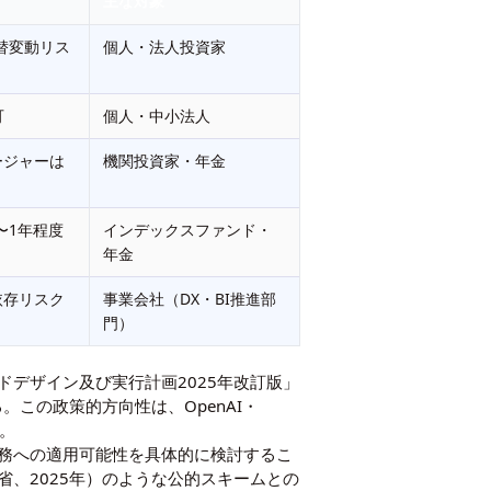
主な対象
替変動リス
個人・法人投資家
可
個人・中小法人
ージャーは
機関投資家・年金
〜1年程度
インデックスファンド・
年金
依存リスク
事業会社（DX・BI推進部
門）
デザイン及び実行計画2025年改訂版」
この政策的方向性は、OpenAI・
る。
務への適用可能性を具体的に検討するこ
省、2025年
）のような公的スキームとの