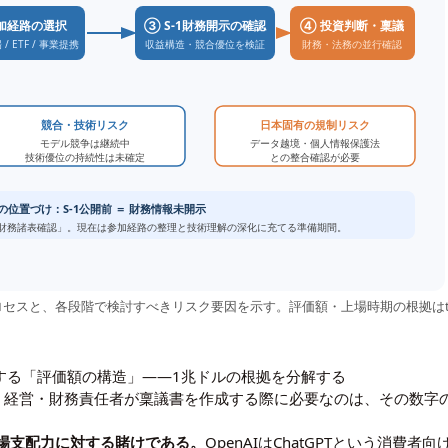
加経路の選択
③ S-1財務開示の確認
④ 投資判断・稟議
/ ETF / 事業提携
収益構造・競合優位を検証
財務・法務の並行確認
競合・技術リスク
日本固有の規制リスク
モデル競争は継続中
データ越境・個人情報保護法
技術優位の持続性は未確定
との整合確認が必要
の位置づけ：S-1公開前 ＝ 財務情報未開示
の財務諸表確認」。現在は参加経路の整理と技術理解の深化に充てる準備期間。
セスと、各段階で検討すべきリスク要因を示す。評価額・上場時期の根拠はtheglobea
を左右する「評価額の構造」——1兆ドルの根拠を分解する
、経営・財務責任者が稟議書を作成する際に必要なのは、その数字
場支配力に対する賭けである。
OpenAIはChatGPTという消費