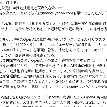
照に値する。
——意思決定に向けた注意点と実務的な次の一手
市場期待を高めた」という観測はfinance.yahoo.comも示すとこ
保される。
現在の「1兆ドル近傍」という数字は非公開企業の推計
・競合リスク開示の確認である。上場時期が未定の現在、この条件が
ておく。
現在のOpenAIの収益源はAPIアクセスとChatGPTサブス
、Pro（月額200ドル）、Business（ユーザー月額25ドル）、Ente
（2026年4月リリース）を筆頭に急速に進化している（
OpenAI公式、
ることが、投資判断の出発点となる。
して確認すること。
OpenAIへの出資・連携を検討する際は、デ
動向を法務部門と並行して整理すべきである。AI技術の根幹を理解
といった技術的背景の把握が、モデルリスクの評価精度を高める。
とが合理的だ。
上場時期は未定であり、財務情報は未開示のままで
断プロセスの確立に充てることが、S-1公開後に迅速かつ根拠ある
る技術動向
を継続的に把握しておくことも、OpenAIのビジネスモ
を論じる際に最も避けるべきは、「SpaceXが成功したからOpenAI
ンス構造はそれぞれ固有であり、日本の企業・機関投資家には、熱狂