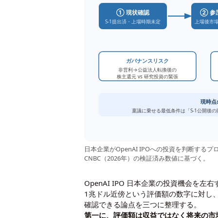
① 現状確認
② 参
S-1提出済・上場時期未定
上場後市場 
ガバナンスリスク
非営利→公益法人転換後の
株主還元 vs 研究投資の緊張
現時点
稟議に乗せる最低条件は「S-1公開後
日本企業がOpenAI IPOへの投資を判断するプロ
CNBC（2026年）の検証済み数値に基づく。
OpenAI IPO 日本企業の投資機会
1兆ドル近傍という評価額の数字に対し
確認できる論点を三つに整理する。
第一に、評価額は収益ではなく将来の市