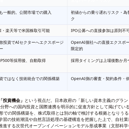
徴
主なハードル・リスク
も一般的。公開市場での購入
初値からの乗り遅れリスク・為
ク
BI・楽天等で米国株取引可能
IPO公募への直接参加は原則不
散投資でAIセクターへエクスポージ
OpenAI個社への直接エクスポ
ー
限定的
&P500等採用後、自動取得
採用タイミングは上場後数か月
資ではなく技術統合での関係構築
OpenAI側の審査・契約条件・
「投資機会」
という視点だ。日本政府の「新しい資本主義のグランド
ル分野への国内投資と国際連携を明示的に促進方針として掲げている。
究という形での関係構築を、株式取得とは別の軸で検討する根拠となりう
学習の技術潮流
や
自然言語処理の基礎構造
を把握した上で、自社業
推進する次世代オープンイノベーションモデル形成事業（
文部科学