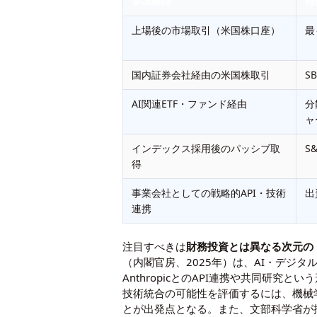
参加経路
特
上場後の市場取引（米国株口座）
最
国内証券会社経由の米国株取引
S
AI関連ETF・ファンド経由
分
ャ
インデックス採用後のパッシブ取
S
得
事業会社としての戦略的API・技術
出
連携
注目すべきは
財務投資とは異なる次元の
（
内閣官房、2025年
）は、AI・デジタ
AnthropicとのAPI連携や共同研
技術統合の可能性を評価するには、
機械
とが出発点となる。また、文部科学省が