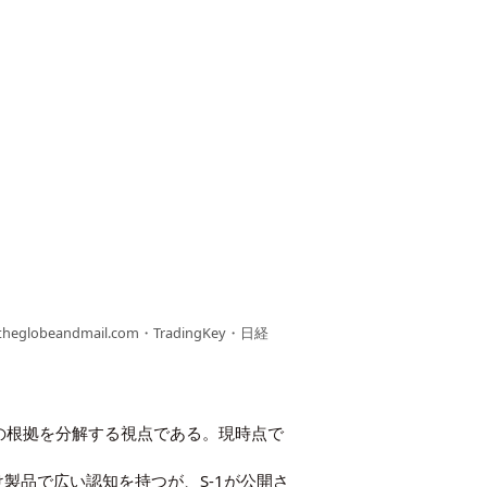
ndmail.com・TradingKey・日経
の根拠を分解する視点である。現時点で
者向け製品で広い認知を持つが、S-1が公開さ