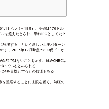
61.11ドル（＋19%）、高値は176ドル
2兆ドルを超えたとされ、単独IPOとして史上
に登場する」という新しい上場パターン
l.com）、2025年12月時点の800億ドルか
の流れが偶然ではないことを示す。日経CNBCは
づいているとみられる
は2026年Q4を目標とするとの観測もある
点を整理することに主眼を置く。熱狂の