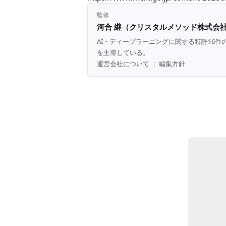
監修
河合 継（クリスタルメソッド株式会社
AI・ディープラーニングに関する特許16件
を主導している。
運営会社について
｜
編集方針