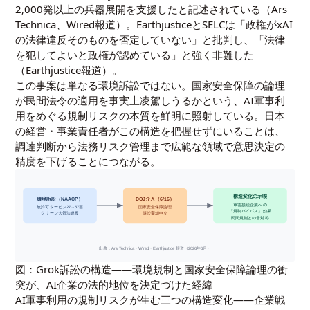
2,000発以上の兵器展開を支援したと記述されている（Ars
Technica、Wired報道）。EarthjusticeとSELCは「政権がxAI
の法律違反そのものを否定していない」と批判し、「法律
を犯してよいと政権が認めている」と強く非難した
（Earthjustice報道）。
この事案は単なる環境訴訟ではない。国家安全保障の論理
が民間法令の適用を事実上凌駕しうるかという、AI軍事利
用をめぐる規制リスクの本質を鮮明に照射している。日本
の経営・事業責任者がこの構造を把握せずにいることは、
調達判断から法務リスク管理まで広範な領域で意思決定の
精度を下げることにつながる。
構造変化の示唆
環境訴訟（NAACP）
DOJ介入（6/16）
軍需接続企業への
無許可タービン27→57基
国家安全保障論理
「規制バイパス」効果
クリーン大気法違反
訴訟棄却申立
民間規制との非対称
出典：Ars Technica・Wired・Earthjustice 報道（2026年6月）
図：Grok訴訟の構造——環境規制と国家安全保障論理の衝
突が、AI企業の法的地位を決定づけた経緯
AI軍事利用の規制リスクが生む三つの構造変化——企業戦