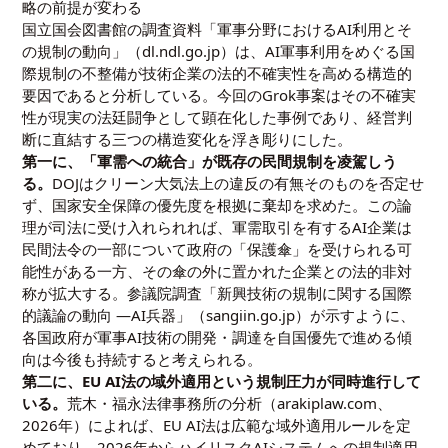
略の前提が変わる
国立国会図書館の調査資料「軍事分野におけるAI利用とそ
の規制の動向」（dl.ndl.go.jp）は、AI軍事利用をめぐる国
際規制の不整備が技術企業の法的不確実性を高める構造的
要因であると分析している。今回のGrok事案はその不確実
性が現実の法廷闘争として顕在化した事例であり、経営判
断に直結する三つの構造変化を浮き彫りにした。
第一に、「軍需への統合」が既存の民間規制を凌駕しう
る。
DOJはクリーン大気法上の違反の有無そのものを否定せ
ず、国家安全保障の優先度を根拠に棄却を求めた。この論
理が司法に受け入れられれば、軍需取引を有するAI企業は
民間法令の一部について政府の「保護傘」を受けられる可
能性がある一方、その傘の外に置かれた企業との法的非対
称が拡大する。参議院調査「新興技術の規制に関する国際
的議論の動向 ―AI兵器」（sangiin.go.jp）が示すように、
各国政府が軍事AI技術の開発・調達を自国優先で進める傾
向は今後も持続すると考えられる。
第二に、EU AI法の域外適用という規制圧力が同時進行して
いる。
荒木・福永法律事務所の分析（arakiplaw.com、
2026年）によれば、EU AI法は広範な域外適用ルールを定
めており、2026年からハイリスクAIシステムへの規制適用