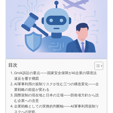
目次
Grok訴訟の要点——国家安全保障がAI企業の環境法
違反を覆す構図
AI軍事利用の規制リスクが生む三つの構造変化——企
業戦略の前提が変わる
国際規制の現在地と日本の立場——防衛省方針から読
む企業への含意
企業戦略としての実務的判断軸——AI軍事利用規制リ
スクへの対処