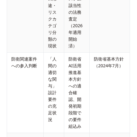
途・
該当性
リス
の法務
クカ
査定
テゴ
（2026
リ分
年適用
類の
開始
現状
済）
防衛関連案件
「人
防衛省
防衛省基本方針
への参入判断
間の
AI活用
（2024年7月）
適切
推進基
な関
本方針
与」
への適
設計
合確
要件
認、開
の充
発初期
足状
段階で
況
の要件
組込み