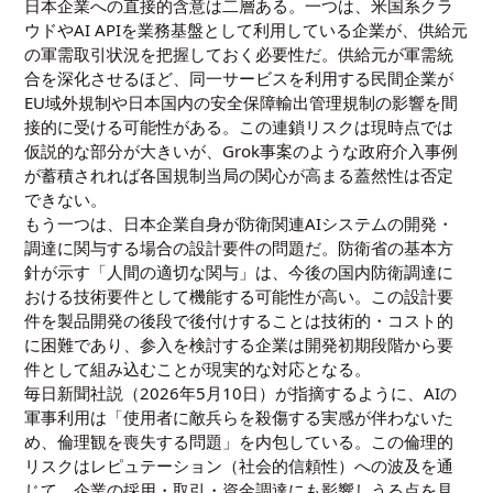
日本企業への直接的含意は二層ある。一つは、米国系クラ
ウドやAI APIを業務基盤として利用している企業が、供給元
の軍需取引状況を把握しておく必要性だ。供給元が軍需統
合を深化させるほど、同一サービスを利用する民間企業が
EU域外規制や日本国内の安全保障輸出管理規制の影響を間
接的に受ける可能性がある。この連鎖リスクは現時点では
仮説的な部分が大きいが、Grok事案のような政府介入事例
が蓄積されれば各国規制当局の関心が高まる蓋然性は否定
できない。
もう一つは、日本企業自身が防衛関連AIシステムの開発・
調達に関与する場合の設計要件の問題だ。防衛省の基本方
針が示す「人間の適切な関与」は、今後の国内防衛調達に
おける技術要件として機能する可能性が高い。この設計要
件を製品開発の後段で後付けすることは技術的・コスト的
に困難であり、参入を検討する企業は開発初期段階から要
件として組み込むことが現実的な対応となる。
毎日新聞社説（2026年5月10日）が指摘するように、AIの
軍事利用は「使用者に敵兵らを殺傷する実感が伴わないた
め、倫理観を喪失する問題」を内包している。この倫理的
リスクはレピュテーション（社会的信頼性）への波及を通
じて、企業の採用・取引・資金調達にも影響しうる点を見