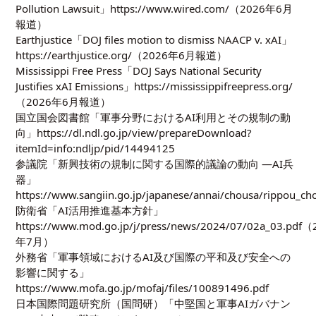
Pollution Lawsuit」https://www.wired.com/（2026年6月
報道）
Earthjustice「DOJ files motion to dismiss NAACP v. xAI」
https://earthjustice.org/（2026年6月報道）
Mississippi Free Press「DOJ Says National Security
Justifies xAI Emissions」https://mississippifreepress.org/
（2026年6月報道）
国立国会図書館「軍事分野におけるAI利用とその規制の動
向」https://dl.ndl.go.jp/view/prepareDownload?
itemId=info:ndljp/pid/14494125
参議院「新興技術の規制に関する国際的議論の動向 ―AI兵
器」
https://www.sangiin.go.jp/japanese/annai/chousa/rippou
防衛省「AI活用推進基本方針」
https://www.mod.go.jp/j/press/news/2024/07/02a_03.pdf（
年7月）
外務省「軍事領域におけるAI及び国際の平和及び安全への
影響に関する」
https://www.mofa.go.jp/mofaj/files/100891496.pdf
日本国際問題研究所（国問研）「中堅国と軍事AIガバナン