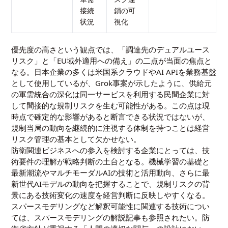
接続
鎖の可
状況
視化
優先度の高さという観点では、「調達先のデュアルユース
リスク」と「EU域外適用への備え」の二点が当面の焦点と
なる。日本企業の多くは米国系クラウドやAI APIを業務基盤
として使用しているが、Grok事案が示したように、供給元
の軍需統合の深化は同一サービスを利用する民間企業に対
して間接的な規制リスクを生む可能性がある。この点は現
時点で確定的な影響があると断言できる状況ではないが、
規制当局の動向を継続的に注視する体制を持つことは経営
リスク管理の基本として欠かせない。
防衛関連ビジネスへの参入を検討する企業にとっては、技
術要件の理解が戦略判断の土台となる。
機械学習の基礎と
最新潮流
や
マルチモーダルAIの技術と活用動向
、さらに
最
新世代AIモデルの動向
を把握することで、規制リスクの背
景にある技術変化の速度を経営判断に反映しやすくなる。
スパースモデリングなど解釈可能性に関連する技術につい
ては、
スパースモデリングの解説記事
も参照されたい。防