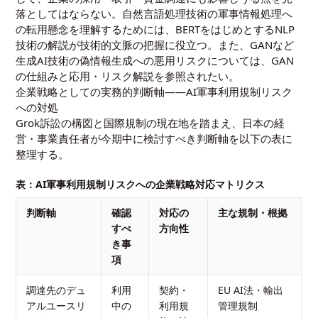
落としてはならない。自然言語処理技術の軍事情報処理へ
の転用懸念を理解するためには、
BERTをはじめとするNLP
技術の解説
が技術的文脈の把握に役立つ。また、GANなど
生成AI技術の偽情報生成への悪用リスクについては、
GAN
の仕組みと応用・リスク解説
を参照されたい。
企業戦略としての実務的判断軸——AI軍事利用規制リスク
への対処
Grok訴訟の構図と国際規制の現在地を踏まえ、日本の経
営・事業責任者が今期中に検討すべき判断軸を以下の表に
整理する。
表：AI軍事利用規制リスクへの企業戦略対応マトリクス
判断軸
確認
対応の
主な規制・根拠
すべ
方向性
き事
項
調達先のデュ
利用
契約・
EU AI法・輸出
アルユースリ
中の
利用規
管理規制