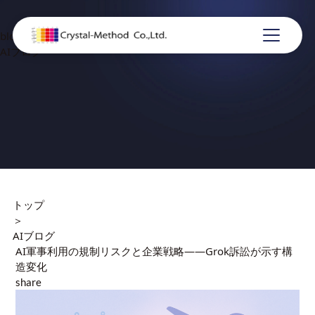
blog
AIブログ
トップ
＞
AIブログ
AI軍事利用の規制リスクと企業戦略——Grok訴訟が示す構
造変化
share