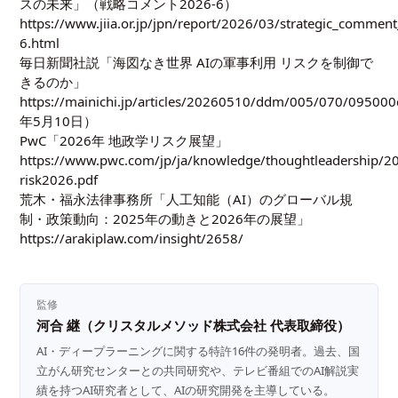
スの未来」（戦略コメント2026-6）
https://www.jiia.or.jp/jpn/report/2026/03/strategic_commen
6.html
毎日新聞社説「海図なき世界 AIの軍事利用 リスクを制御で
きるのか」
https://mainichi.jp/articles/20260510/ddm/005/070/0950
年5月10日）
PwC「2026年 地政学リスク展望」
https://www.pwc.com/jp/ja/knowledge/thoughtleadership/202
risk2026.pdf
荒木・福永法律事務所「人工知能（AI）のグローバル規
制・政策動向：2025年の動きと2026年の展望」
https://arakiplaw.com/insight/2658/
監修
河合 継（クリスタルメソッド株式会社 代表取締役）
AI・ディープラーニングに関する特許16件の発明者。過去、国
立がん研究センターとの共同研究や、テレビ番組でのAI解説実
績を持つAI研究者として、AIの研究開発を主導している。