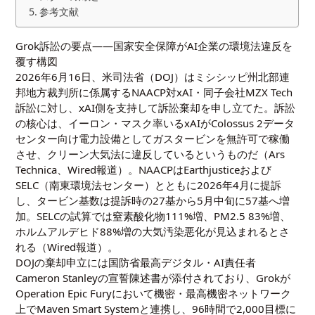
参考文献
Grok訴訟の要点——国家安全保障がAI企業の環境法違反を
覆す構図
2026年6月16日、米司法省（DOJ）はミシシッピ州北部連
邦地方裁判所に係属するNAACP対xAI・同子会社MZX Tech
訴訟に対し、xAI側を支持して訴訟棄却を申し立てた。訴訟
の核心は、イーロン・マスク率いるxAIがColossus 2データ
センター向け電力設備としてガスタービンを無許可で稼働
させ、クリーン大気法に違反しているというものだ（Ars
Technica、Wired報道）。NAACPはEarthjusticeおよび
SELC（南東環境法センター）とともに2026年4月に提訴
し、タービン基数は提訴時の27基から5月中旬に57基へ増
加。SELCの試算では窒素酸化物111%増、PM2.5 83%増、
ホルムアルデヒド88%増の大気汚染悪化が見込まれるとさ
れる（Wired報道）。
DOJの棄却申立には国防省最高デジタル・AI責任者
Cameron Stanleyの宣誓陳述書が添付されており、Grokが
Operation Epic Furyにおいて機密・最高機密ネットワーク
上でMaven Smart Systemと連携し、96時間で2,000目標に