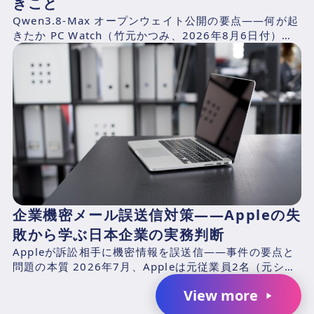
きこと
Qwen3.8-Max オープンウェイト公開の要点——何が起
きたか PC Watch（竹元かつみ、2026年8月6日付）の
報道によれば、AlibabaのQwen...
企業機密メール誤送信対策——Appleの失
敗から学ぶ日本企業の実務判断
Appleが訴訟相手に機密情報を誤送信——事件の要点と
問題の本質 2026年7月、Appleは元従業員2名（元シニ
アシステムズエンジニアのChang Liuおよ...
View more