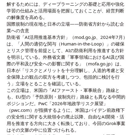
解するためには、
ディープラーニングの基礎と応用
や
強化
学習の仕組みと活用場面
を把握しておくことが、経営判断
の解像度を高める。
国際規制の現在地と日本の立場——防衛省方針から読む企
業への含意
防衛省「AI活用推進基本方針」（mod.go.jp、2024年7月）
は、「人間の適切な関与（Human-in-the-Loop）」の確保
とリスク管理を前提として、AIの防衛利用を推進する方針
を明示している。外務省文書「軍事領域におけるAI及び国
際の平和及び安全への影響に関する」（mofa.go.jp）は、
日本が「リスクとメリットを十分理解し、人道的考慮と安
全保障上の観点の双方を考慮しつつ、包括的に検討を行
う」立場をとることを確認している。
この立場は、米国の「AIファースト・軍事統合」路線と
も、EU型の「予防原則・規制先行」路線とも異なる中間的
ポジションだ。PwC「2026年地政学リスク展望」
（pwc.com）が指摘するように、米国はバイデン前政権下
の安全性に関する大統領令の廃止以降、自由なAI開発・活
用を推進する方向に大きく転換しており、今回のGrok事案
はその文脈の中に位置づけられる。