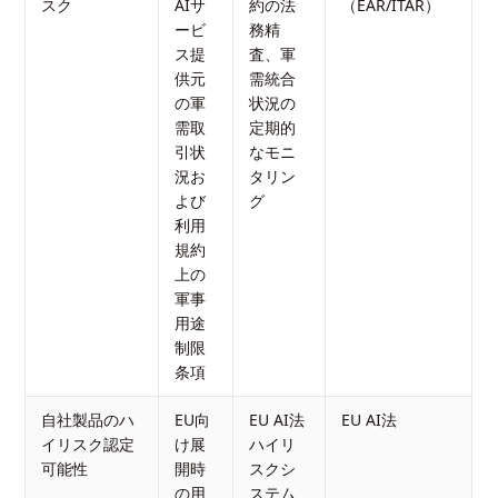
スク
AIサ
約の法
（EAR/ITAR）
ービ
務精
ス提
査、軍
供元
需統合
の軍
状況の
需取
定期的
引状
なモニ
況お
タリン
よび
グ
利用
規約
上の
軍事
用途
制限
条項
自社製品のハ
EU向
EU AI法
EU AI法
イリスク認定
け展
ハイリ
可能性
開時
スクシ
の用
ステム