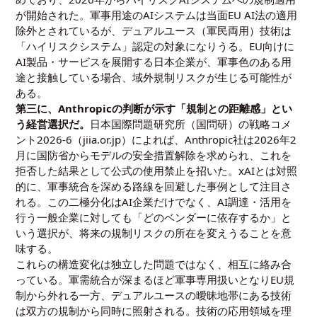
が開始された。軍事用途のAIシステムは当面EU AI法の適用
除外とされているが、デュアルユース（軍民両用）技術は
「ハイリスクシステム」認定の対象になりうる。EU向けに
AI製品・サービスを展開する日本企業が、軍事色のある用
途と接触している場合、域外規制リスクが生じる可能性が
ある。
第三に、Anthropicの判断が示す「規制との距離感」とい
う経営選択だ。
日本国際問題研究所（国問研）の戦略コメ
ント2026-6（jiia.or.jp）によれば、Anthropic社は2026年2
月に国防省からモデルの安全措置解除を求められ、これを
拒否した結果として公式の使用禁止を招いた。xAIとは対照
的に、軍事統合を深める路線を回避した事例として注目さ
れる。この二極分化はAI企業だけでなく、AI調達・活用を
行う一般企業に対しても「どのベンダーに依存するか」と
いう選択が、将来の規制リスクの所在を変えうることを意
味する。
これらの構造変化は独立した問題ではなく、相互に絡み合
っている。軍需統合が深まるほど軍事専用扱いとなりEU規
制から外れる一方、デュアルユースの曖昧地帯にある技術
は双方の規制から同時に照射される。技術の応用領域を理