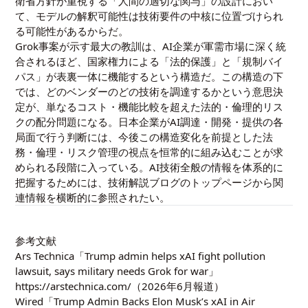
衛省方針が重視する「人間の適切な関与」の設計におい
て、モデルの解釈可能性は技術要件の中核に位置づけられ
る可能性があるからだ。
Grok事案が示す最大の教訓は、AI企業が軍需市場に深く統
合されるほど、国家権力による「法的保護」と「規制バイ
パス」が表裏一体に機能するという構造だ。この構造の下
では、どのベンダーのどの技術を調達するかという意思決
定が、単なるコスト・機能比較を超えた法的・倫理的リス
クの配分問題になる。日本企業がAI調達・開発・提供の各
局面で行う判断には、今後この構造変化を前提とした法
務・倫理・リスク管理の視点を恒常的に組み込むことが求
められる段階に入っている。AI技術全般の情報を体系的に
把握するためには、
技術解説ブログのトップページ
から関
連情報を横断的に参照されたい。
参考文献
Ars Technica「Trump admin helps xAI fight pollution
lawsuit, says military needs Grok for war」
https://arstechnica.com/（2026年6月報道）
Wired「Trump Admin Backs Elon Musk’s xAI in Air