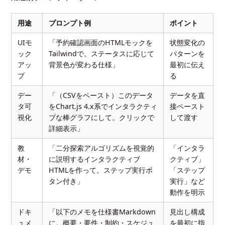
用途
プロンプト例
ポイント
UIモ
「予約確認画面のHTMLモックを
状態変化の
ック
Tailwindで。ステータスに応じて
パターンを
アッ
背景色が変わる仕様」
最初に伝え
プ
る
デー
「（CSVをペースト）このデータ
データを直
タ可
をChart.js 4.x系でインタラクティ
接ペースト
視化
ブな棒グラフにして。クリックで
して渡す
詳細表示」
教
「二分探索アルゴリズムを視覚的
「インタラ
材・
に説明するインタラクティブ
クティブ」
デモ
HTMLを作って。ステップ実行ボ
「ステップ
タン付き」
実行」など
動作を明示
ドキ
「以下のメモを仕様書Markdown
見出し構成
ュメ
に。概要・要件・制約・スケジュ
を最初に指