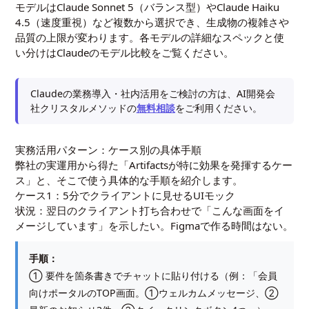
モデルはClaude Sonnet 5（バランス型）やClaude Haiku
4.5（速度重視）など複数から選択でき、生成物の複雑さや
品質の上限が変わります。各モデルの詳細なスペックと使
い分けは
Claudeのモデル比較
をご覧ください。
Claudeの業務導入・社内活用をご検討の方は、AI開発会
社クリスタルメソッドの
無料相談
をご利用ください。
実務活用パターン：ケース別の具体手順
弊社の実運用から得た「Artifactsが特に効果を発揮するケー
ス」と、そこで使う具体的な手順を紹介します。
ケース1：5分でクライアントに見せるUIモック
状況：翌日のクライアント打ち合わせで「こんな画面をイ
メージしています」を示したい。Figmaで作る時間はない。
手順：
① 要件を箇条書きでチャットに貼り付ける（例：「会員
向けポータルのTOP画面。①ウェルカムメッセージ、②