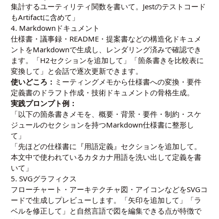
集計するユーティリティ関数を書いて。Jestのテストコード
もArtifactに含めて」
4. Markdownドキュメント
仕様書・議事録・README・提案書などの構造化ドキュメ
ントをMarkdownで生成し、レンダリング済みで確認でき
ます。「H2セクションを追加して」「箇条書きを比較表に
変換して」と会話で逐次更新できます。
使いどころ：
ミーティングメモから仕様書への変換・要件
定義書のドラフト作成・技術ドキュメントの骨格生成。
実践プロンプト例：
「以下の箇条書きメモを、概要・背景・要件・制約・スケ
ジュールのセクションを持つMarkdown仕様書に整形し
て」
「先ほどの仕様書に『用語定義』セクションを追加して。
本文中で使われているカタカナ用語を洗い出して定義を書
いて」
5. SVGグラフィクス
フローチャート・アーキテクチャ図・アイコンなどをSVGコ
ードで生成しプレビューします。「矢印を追加して」「ラ
ベルを修正して」と自然言語で図を編集できる点が特徴で