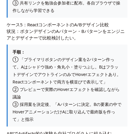
③ 共有リンクを勉強会参加者に配布。各自ブラウザで操
作しながら学習できる
ケース5：ReactコンポーネントのA/Bデザイン比較
状況：ボタンデザインのAパターン・Bパターンをエンジニ
アとデザイナーで比較検討したい。
手順：
① 「プライマリボタンのデザイン案を2パターン作っ
て。Aはシャドウ強め・角丸小・塗りつぶし。Bはフラッ
トデザインでアウトラインのみでHoverエフェクトあり。
Reactコンポーネントで両方を横並びで表示して」
② プレビューで実際のHoverエフェクトを確認しながら
議論
③ 採用案を決定後、「Aパターンに決定。Bの要素の中で
HoverアニメーションだけAに取り込んで最終版を作っ
て」と指示
APIでArtifacts的な体験を自社プロダクトに組み込む