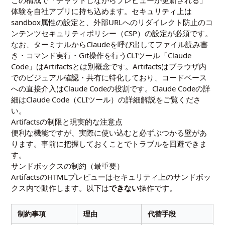
体験を自社アプリに持ち込めます。セキュリティ上は
sandbox属性の設定と、外部URLへのリダイレクト防止のコ
ンテンツセキュリティポリシー（CSP）の設定が必須です。
なお、ターミナルからClaudeを呼び出してファイル読み書
き・コマンド実行・Git操作を行うCLIツール「Claude
Code」はArtifactsとは別概念です。Artifactsはブラウザ内
でのビジュアル確認・共有に特化しており、コードベース
への直接介入はClaude Codeの役割です。Claude Codeの詳
細は
Claude Code（CLIツール）の詳細解説
をご覧くださ
い。
Artifactsの制限と現実的な注意点
便利な機能ですが、実際に使い込むと必ずぶつかる壁があ
ります。事前に把握しておくことでトラブルを回避できま
す。
サンドボックスの制約（最重要）
ArtifactsのHTMLプレビューはセキュリティ上のサンドボッ
クス内で動作します。以下は
できない
操作です。
制約事項
理由
代替手段