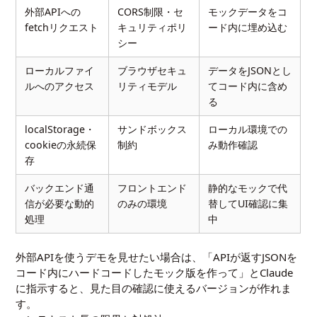
外部APIへの
CORS制限・セ
モックデータをコ
fetchリクエスト
キュリティポリ
ード内に埋め込む
シー
ローカルファイ
ブラウザセキュ
データをJSONとし
ルへのアクセス
リティモデル
てコード内に含め
る
localStorage・
サンドボックス
ローカル環境での
cookieの永続保
制約
み動作確認
存
バックエンド通
フロントエンド
静的なモックで代
信が必要な動的
のみの環境
替してUI確認に集
処理
中
外部APIを使うデモを見せたい場合は、「APIが返すJSONを
コード内にハードコードしたモック版を作って」とClaude
に指示すると、見た目の確認に使えるバージョンが作れま
す。