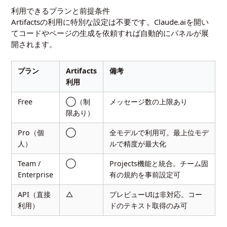
利用できるプランと前提条件
Artifactsの利用に特別な設定は不要です。Claude.aiを開い
てコードやページの生成を依頼すれば自動的にパネルが展
開されます。
プラン
Artifacts
備考
利用
Free
◯（制
メッセージ数の上限あり
限あり）
Pro（個
◯
全モデルで利用可。最上位モデ
人）
ルで精度が最大化
Team /
◯
Projects機能と統合。チーム固
Enterprise
有の規約を事前設定可
API（直接
△
プレビューUIは非対応。コー
利用）
ドのテキスト取得のみ可