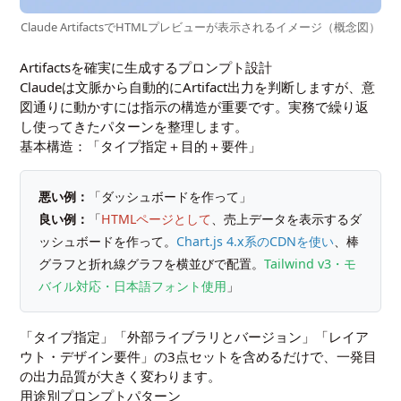
Claude ArtifactsでHTMLプレビューが表示されるイメージ（概念図）
Artifactsを確実に生成するプロンプト設計
Claudeは文脈から自動的にArtifact出力を判断しますが、意
図通りに動かすには指示の構造が重要です。実務で繰り返
し使ってきたパターンを整理します。
基本構造：「タイプ指定＋目的＋要件」
悪い例：
「ダッシュボードを作って」
良い例：
「
HTMLページとして
、売上データを表示するダ
ッシュボードを作って。
Chart.js 4.x系のCDNを使い
、棒
グラフと折れ線グラフを横並びで配置。
Tailwind v3・モ
バイル対応・日本語フォント使用
」
「タイプ指定」「外部ライブラリとバージョン」「レイア
ウト・デザイン要件」の3点セットを含めるだけで、一発目
の出力品質が大きく変わります。
用途別プロンプトパターン