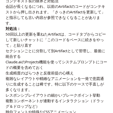
コンテキスト長の限界と対処法
会話が長くなるにつれ、以前のArtifactのコードがコンテキ
ストから押し出されます。「さっきのArtifactを更新して」
と指示しても古い内容が参照できなくなることがありま
す。
対処法：
50回以上の更新を重ねたArtifactは、コードタブからコピー
して新しいチャットに「このコードをベースに続きをやっ
て」と貼り直す
セクションごとに分割して別Artifactとして管理し、最後に
統合する
Claude.aiのProjects機能を使ってシステムプロンプトにコー
ドの概要を含めておく
生成精度のばらつきと反復前提の心構え
複雑なレイアウトや精緻なアニメーションを一発で意図通
りに生成することは稀です。特に以下のケースで手直しが
多くなります。
レスポンシブレイアウトの細かいブレークポイント挙動
複数コンポーネントが連動するインタラクション（ドラッ
グ＆ドロップなど）
独自フォントや特殊なCSSアニメーション