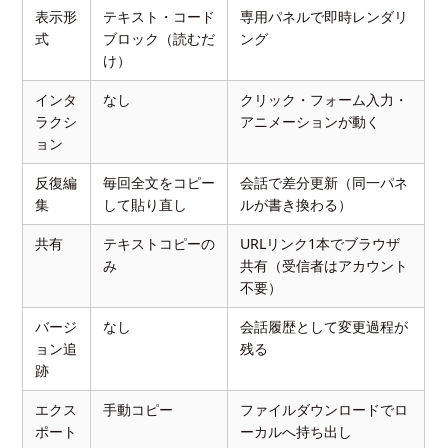
表示形
テキスト・コード
専用パネルで即時レンダリ
式
ブロック（読むだ
ング
け）
インタ
なし
クリック・フォーム入力・
ラクシ
アニメーションが動く
ョン
反復編
毎回全文をコピー
会話で差分更新（同一パネ
集
して貼り直し
ルが書き換わる）
共有
テキストコピーの
URLリンク1本でブラウザ
み
共有（受信者はアカウント
不要）
バージ
なし
会話履歴として変更過程が
ョン追
残る
跡
エクス
手動コピー
ファイルダウンロードでロ
ポート
ーカルへ持ち出し