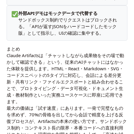
外部APIデモはモックデータで代替する
サンドボックス制約でリクエストはブロックされ
る。「APIが返すJSONをハードコードしたモック
版」として指示し、UIの確認に集中する。
まとめ
Claude Artifactsは「チャットしながら成果物をその場で動
かして確認できる」という、従来のAIチャットにはなかっ
た体験を提供します。HTML・React・Markdown・SVG・
コードスニペットの5タイプに対応し、会話による差分更
新・共有リンク・ファイルエクスポートと組み合わせるこ
とで、プロトタイピング・データ可視化・ドキュメント生
成・教材制作といった実務ユースケースに即座に応用でき
ます。
最大の価値は「試す速度」にあります。一発で完璧なもの
を求めず、70%の骨格を出してから会話で精度を上げる反
復プロセスが、Artifactsの本来の使い方です。サンドボック
ス制約・コンテキスト長の限界・本番コードへの直接利用