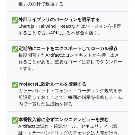
後」の方針で反復する。
外部ライブラリのバージョンを明示する
Chart.js・Tailwind・Reactなどはバージョンを指定
することで古いAPIによる不整合を防ぐ。
定期的にコードをエクスポートしてローカル保存
長期間育てたArtifactはコンテキストから押し出さ
れることがある。重要なコードは節目でダウンロー
ドする。
Projectsに設計ルールを登録する
カラーパレット・フォント・コーディング規約を事
前設定しておくことで、毎回の指示を省略しチーム
内で一貫した生成物を得る。
本番投入前に必ずエンジニアレビューを挟む
Artifactsは試作・確認ツール。セキュリティ・認
証・エラーハンドリングのチェックは人間が行う。