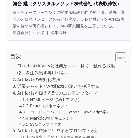
河合 継（クリスタルメソッド株式会社 代表取締役）
AI・ディープラーニングに関する特許16件の発明者。過去、国
立がん研究センターとの共同研究や、テレビ番組でのAI解説実
績を持つAI研究者として、AIの研究開発を主導している。
運営会社について
｜
編集方針
目次
Claude Artifactsとは何か――「見て・触れる成果
物」を生み出す専用パネル
Artifactsの有効化方法
通常チャットとArtifactsの違いを整理する
Artifactsが扱える5つのコンテンツタイプ
1. HTMLページ（Webアプリ）
2. Reactコンポーネント
3. コードスニペット（Python・JavaScript等）
4. Markdownドキュメント
5. SVGグラフィクス
Artifactsを確実に生成するプロンプト設計
基本構造：「タイプ指定＋目的＋要件」