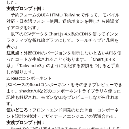
した。
実践プロンプト例：
「予約フォームのUIをHTML+Tailwindで作って。モバイル
対応・日本語フォント使用。送信ボタンを押したら確認ダ
イアログを出す」
「以下のCSVデータをChart.js 4.x系のCDNを使ってインタ
ラクティブな折れ線グラフにして。ツールチップと凡例を
表示」
注意点：
外部CDNのバージョンを明示しないと古いAPIを使
ったコードが生成されることがあります。「Chart.js 4.x
系」「Tailwind v3」のように明記する習慣をつけると手直
しが減ります。
2. Reactコンポーネント
JSXベースのReactコンポーネントをそのままプレビューでき
ます。shadcn/uiなどのコンポーネントライブラリを使った
記述も解釈され、モダンなUIをプレビューしながら作れま
す。
使いどころ：
フロントエンド開発のたたき台・コンポーネ
ント設計の検討・デザイナーとエンジニアの認識合わせ。
実践プロンプト例：
「Reactでタブ切り替えができるカードコンポーネントを作