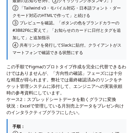
最新のお知らせ3件、③クイックリンクボタン4つ」）
② 「Tailwind v3・モバイル対応・日本語フォント・ダー
クモード対応のHTMLで作って」と続ける
③ プレビューを確認。「ボタンの色をブランドカラーの
#3B82F6に変えて」「お知らせのカードに日付とタグを追
加して」と追加指示
④ 共有リンクを発行してSlackに貼付。クライアントがス
マートフォンで確認できる状態にする
この手順でFigmaのプロトタイプ作成を完全に代替できるわ
けではありませんが、「方向性の確認」フェーズには十分
な精度が得られます。弊社では最終確認済みのリンクをチ
ケット管理システムに添付して、エンジニアへの実装依頼
時の参考資料にしています。
ケース2：スプレッドシートデータを動くグラフに変換
状況：Excelで管理している月別売上データをプレゼン向け
のインタラクティブグラフにしたい。
手順：