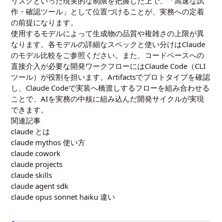
リスクといった現実的な制限を把握した上で、「高速な試
作・確認ツール」として位置づけることが、実務への定着
の前提になります。
使用するモデルによって生成物の品質や複雑さの上限が異
なります。各モデルの詳細なスペックと使い分けは
Claude
のモデル比較
をご参照ください。また、コードベースへの
直接介入が必要な開発ワークフローには
Claude Code（CLI
ツール）
が役割を担います。Artifactsでプロトタイプを確認
し、Claude Codeで実装へ橋渡しするフローを組み合わせる
ことで、AIを実務の中核に組み込んだ開発サイクルが実現
できます。
関連記事
claude とは
claude mythos 使い方
claude cowork
claude projects
claude skills
claude agent sdk
claude opus sonnet haiku 違い