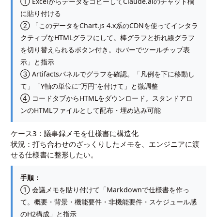
① ExcelからデータをコピーしてClaude.aiのチャット欄
に貼り付ける
② 「このデータをChart.js 4.x系のCDNを使ってインタラ
クティブなHTMLグラフにして。棒グラフと折れ線グラフ
を切り替えられるボタン付き。ホバーでツールチップ表
示」と指示
③ Artifactsパネルでグラフを確認。「凡例を下に移動し
て」「Y軸の単位に”万円”を付けて」と微調整
④ コードタブからHTMLをダウンロード。スタンドアロ
ンのHTMLファイルとして配布・埋め込み可能
ケース3：議事録メモを仕様書に構造化
状況：打ち合わせのざっくりしたメモを、エンジニアに渡
せる仕様書に整形したい。
手順：
① 会議メモを貼り付けて「Markdownで仕様書を作っ
て。概要・背景・機能要件・非機能要件・スケジュール感
のH2構成」と指示