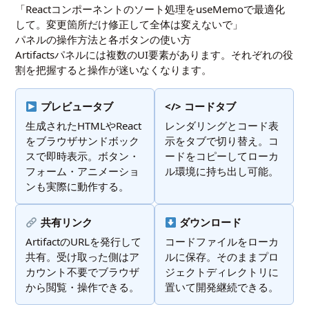
「Reactコンポーネントのソート処理をuseMemoで最適化
して。変更箇所だけ修正して全体は変えないで」
パネルの操作方法と各ボタンの使い方
Artifactsパネルには複数のUI要素があります。それぞれの役
割を把握すると操作が迷いなくなります。
プレビュータブ
</> コードタブ
生成されたHTMLやReact
レンダリングとコード表
をブラウザサンドボック
示をタブで切り替え。コ
スで即時表示。ボタン・
ードをコピーしてローカ
フォーム・アニメーショ
ル環境に持ち出し可能。
ンも実際に動作する。
共有リンク
ダウンロード
ArtifactのURLを発行して
コードファイルをローカ
共有。受け取った側はア
ルに保存。そのままプロ
カウント不要でブラウザ
ジェクトディレクトリに
から閲覧・操作できる。
置いて開発継続できる。