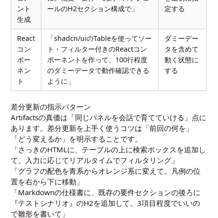
ント
ールのH2セクション構成で」
定する
生成
React
「shadcn/uiのTableを使ってソー
ダミーデー
コン
ト・フィルター付きのReactコン
タを含めて
ポー
ポーネントを作って。100行程度
動く状態に
ネン
のダミーデータで動作確認できる
する
ト
ように」
差分更新の指示パターン
Artifactsの真価は「同じパネルを会話で育てていける」点に
あります。差分更新を上手く使うコツは「前回の何を」
「どう変えるか」を明示することです。
「さっきのHTMLに、テーブルの上に検索ボックスを追加し
て。入力に応じてリアルタイムでフィルタリング」
「グラフの配色を青系からオレンジ系に変えて。凡例の位
置を右から下に移動」
「Markdownの仕様書に、既存の要件セクションの後ろに
『テストシナリオ』のH2を追加して。3項目程度でいいの
で雛形を書いて」