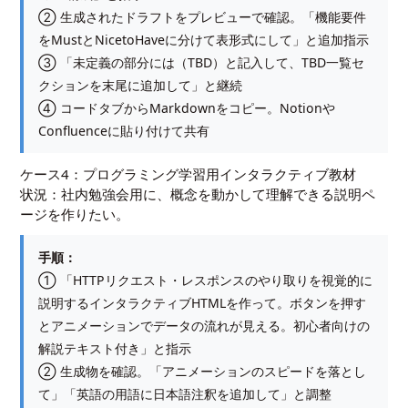
② 生成されたドラフトをプレビューで確認。「機能要件
をMustとNicetoHaveに分けて表形式にして」と追加指示
③ 「未定義の部分には（TBD）と記入して、TBD一覧セ
クションを末尾に追加して」と継続
④ コードタブからMarkdownをコピー。Notionや
Confluenceに貼り付けて共有
ケース4：プログラミング学習用インタラクティブ教材
状況：社内勉強会用に、概念を動かして理解できる説明ペ
ージを作りたい。
手順：
① 「HTTPリクエスト・レスポンスのやり取りを視覚的に
説明するインタラクティブHTMLを作って。ボタンを押す
とアニメーションでデータの流れが見える。初心者向けの
解説テキスト付き」と指示
② 生成物を確認。「アニメーションのスピードを落とし
て」「英語の用語に日本語注釈を追加して」と調整