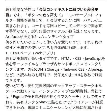
最も重要な特性は「
会話コンテキストに紐づいた差分更
新
」です。「ボタンの色を変えて」「このテーブルにフィ
ルター機能を追加して」と会話するたびに同一パネルが上
書きされます。コードを毎回コピーしてエディタで開き直
す手間がなく、試行錯誤のサイクルが数倍速くなります。
Artifactsが扱える5つのコンテンツタイプ
何を作りたいかによって使い方が変わります。それぞれの
特性と実務での使いどころを具体的に解説します。
1. HTMLページ（Webアプリ）
最も活用頻度が高いタイプです。HTML・CSS・JavaScriptを
含む単一ファイルをブラウザ内サンドボックスでレンダリ
ングします。外部CDN（Chart.js・Tailwind CSS・Alpine.js
など）の読み込みも可能で、見栄えのよいUIを数秒で確認
できます。
使いどころ：
要件定義段階のモックアップ・ステークホル
ダーへの動くデモ・インタラクティブな説明資料。弊社で
は「Figmaで作る前段階の動くラフスケッチ」として使って
おり、共有リンクをSlackに貼るだけでクライアントが確認
できるため、確認コミュニケーションが大幅に削減されま