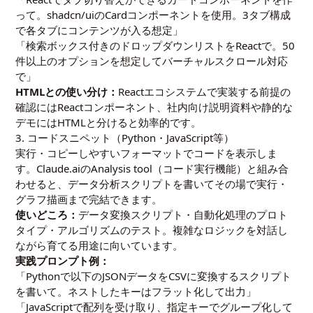
って。shadcn/uiのCardコンポーネントを使用。3タブ構成
で各タブにコンテンツが入る想定」
「検索ボックス付きのドロップダウンリストをReactで。50
件以上のオプションを想定してバーチャルスクロール対応
で」
HTMLとの使い分け：
Reactエコシステムで実装する前提の
確認にはReactコンポーネント、社内向け説明資料や静的な
デモにはHTMLと分けると効率的です。
3. コードスニペット（Python・JavaScript等）
実行・コピーしやすいフォーマットでコードを表示しま
す。Claude.aiのAnalysis tool（コード実行機能）と組み合
わせると、データ分析スクリプトを書いてその場で実行・
グラフ描画まで完結できます。
使いどころ：
データ変換スクリプト・自動化処理のプロト
タイプ・アルゴリズムのテスト。複雑なロジックを対話し
ながら育てる用途に向いています。
実践プロンプト例：
「Pythonで以下のJSONデータをCSVに変換するスクリプト
を書いて。ネストしたキーはフラット化して出力」
「JavaScriptで配列を受け取り、指定キーでグループ化して