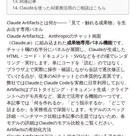
関連記事
Claudeを使ったAI業務活用のご相談はこちら
Claude Artifactsとは何か――「見て・触れる成果物」を生
み出す専用パネル
Claude Artifactsは、Anthropicのチャット画面
（Claude.ai）に組み込まれた
成果物専用パネル機能
です。
チャット欄の右半分にパネルが展開し、Claudeが生成した
HTML・コード・ドキュメント・SVGなどをその場でレンダ
リング・実行します。単にコードを「読む」のではなく、
ブラウザ上で実際に操作・確認しながら会話で逐次修正し
ていける点が、従来のAIチャットとの本質的な差異です。
弊社ではClaudeとClaude Codeを実務に日常利用しており、
Artifactsはプロトタイピング・ドキュメント生成・クライア
ントへのデモ共有など、週次で活用する機能の一つです。
本記事では「何を作れるか」「どう指示するか」「どこで
詰まるか」を実務視点で深掘りします。モデルのスペック
詳細・ベンチマーク比較は本記事の主題ではないため、各
モデルの詳細は
Claudeのモデル比較
をご覧ください。
Artifactsの有効化方法