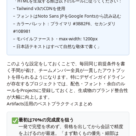
「HTMLを生成する際は以下のルールに従ってください：
– Tailwind v3のCDNを使用
– フォントはNoto Sans JPをGoogle Fontsから読み込む
– カラーパレット：プライマリ #3B82F6、セカンダリ
#10B981
– モバイルファースト・max-width: 1200px
– 日本語テキストはすべて自然な敬体で書く」
このような設定をしておくことで、毎回同じ前提条件を書
く手間が省け、チームメンバー全員が一貫したアウトプッ
トを得られるようになります。特にデザインガイドライン
が存在するプロジェクトでは、配色・フォント・余白のル
ールをProjectsに登録しておくと、生成物のブランド整合性
が大幅に向上します。
Artifacts活用のベストプラクティスまとめ
最初は70%の完成度を狙う
一発で完璧を求めず、骨格を出してから会話で精度
を上げるのが最速。「まず動くもの優先・細部は