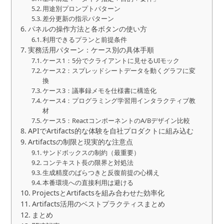
用途別プロンプトパターン
差分更新の指示パターン
パネルの操作方法と各ボタンの使い方
利用できるプランと前提条件
実務活用パターン：ケース別の具体手順
ケース1：5分でクライアントに見せるUIモック
ケース2：スプレッドシートデータを動くグラフに変
換
ケース3：議事録メモを仕様書に構造化
ケース4：プログラミング学習用インタラクティブ教
材
ケース5：ReactコンポーネントのA/Bデザイン比較
APIでArtifacts的な体験を自社プロダクトに組み込む
Artifactsの制限と現実的な注意点
サンドボックスの制約（最重要）
コンテキスト長の限界と対処法
生成精度のばらつきと反復前提の心構え
本番環境への直接利用は避ける
ProjectsとArtifactsを組み合わせた効率化
Artifacts活用のベストプラクティスまとめ
まとめ