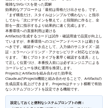
複雑なSVGパスを使った図解
効果的なアプローチは「最初は骨格だけ出させる」です。
「まず構造だけ。スタイルはシンプルで構わない」と指示
してから「次にデザインを整えて」と段階的に作ると、全
部を一度に指示するより結果的に速く完成します。
本番環境への直接利用は避ける
Artifactsが生成するコードは試作・確認用途で品質が向上し
ていますが、本番環境へのコピーアンドペーストは避ける
べきです。確認すべき点として、入力値のサニタイズ・認
証・エラーハンドリング・アクセシビリティ対応などがあ
ります。「動くプロトタイプを素早く確認する道具」とし
て正しく位置づけ、本番投入前には必ずエンジニアによる
コードレビューを挟む運用を推奨します。
ProjectsとArtifactsを組み合わせた効率化
Claude.aiのProjects機能と組み合わせることで、Artifactsの
生成品質を底上げできます。Projectsはチャット横断で有効
なシステムプロンプトを設定できる機能です。
設定しておくと便利なシステムプロンプトの例：