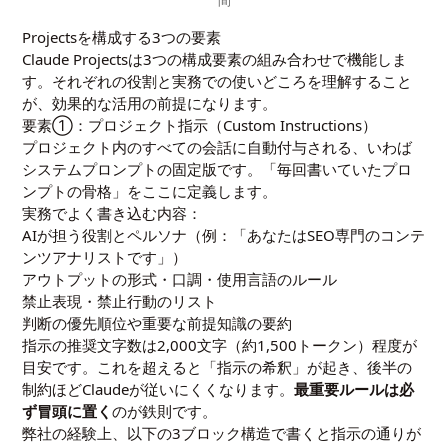
Projectsを構成する3つの要素
Claude Projectsは3つの構成要素の組み合わせで機能しま
す。それぞれの役割と実務での使いどころを理解すること
が、効果的な活用の前提になります。
要素①：プロジェクト指示（Custom Instructions）
プロジェクト内のすべての会話に自動付与される、いわば
システムプロンプトの固定版です。「毎回書いていたプロ
ンプトの骨格」をここに定義します。
実務でよく書き込む内容：
AIが担う役割とペルソナ（例：「あなたはSEO専門のコンテ
ンツアナリストです」）
アウトプットの形式・口調・使用言語のルール
禁止表現・禁止行動のリスト
判断の優先順位や重要な前提知識の要約
指示の推奨文字数は2,000文字（約1,500トークン）程度が
目安です。これを超えると「指示の希釈」が起き、後半の
制約ほどClaudeが従いにくくなります。
最重要ルールは必
ず冒頭に置く
のが鉄則です。
弊社の経験上、以下の3ブロック構造で書くと指示の通りが