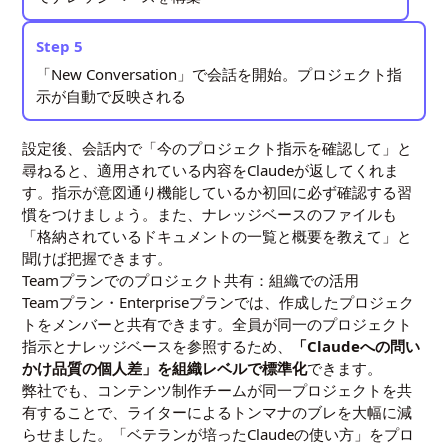
Step 5
「New Conversation」で会話を開始。プロジェクト指
示が自動で反映される
設定後、会話内で「今のプロジェクト指示を確認して」と
尋ねると、適用されている内容をClaudeが返してくれま
す。指示が意図通り機能しているか初回に必ず確認する習
慣をつけましょう。また、ナレッジベースのファイルも
「格納されているドキュメントの一覧と概要を教えて」と
聞けば把握できます。
Teamプランでのプロジェクト共有：組織での活用
Teamプラン・Enterpriseプランでは、作成したプロジェク
トをメンバーと共有できます。全員が同一のプロジェクト
指示とナレッジベースを参照するため、
「Claudeへの問い
かけ品質の個人差」を組織レベルで標準化
できます。
弊社でも、コンテンツ制作チームが同一プロジェクトを共
有することで、ライターによるトンマナのブレを大幅に減
らせました。「ベテランが培ったClaudeの使い方」をプロ