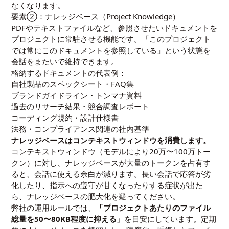
なくなります。
要素②：ナレッジベース（Project Knowledge）
PDFやテキストファイルなど、参照させたいドキュメントを
プロジェクトに常駐させる機能です。「このプロジェクト
では常にこのドキュメントを参照している」という状態を
会話をまたいで維持できます。
格納するドキュメントの代表例：
自社製品のスペックシート・FAQ集
ブランドガイドライン・トンマナ資料
過去のリサーチ結果・競合調査レポート
コーディング規約・設計仕様書
法務・コンプライアンス関連の社内基準
ナレッジベースはコンテキストウィンドウを消費します。
コンテキストウィンドウ（モデルにより20万〜100万トー
クン）に対し、ナレッジベースが大量のトークンを占有す
ると、会話に使える余白が減ります。長い会話で応答が劣
化したり、指示への遵守が甘くなったりする症状が出た
ら、ナレッジベースの肥大化を疑ってください。
弊社の運用ルールでは、
「プロジェクトあたりのファイル
総量を50〜80KB程度に抑える」
を目安にしています。定期