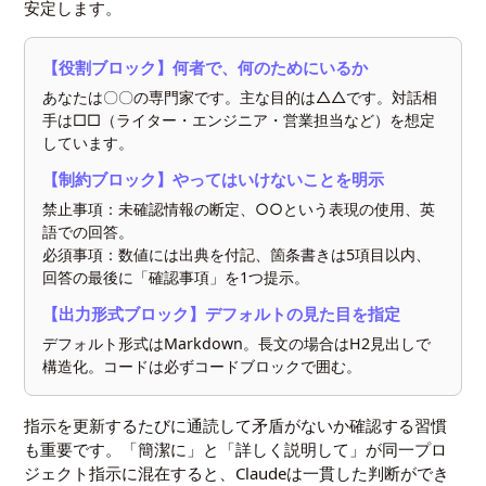
安定します。
【役割ブロック】何者で、何のためにいるか
あなたは〇〇の専門家です。主な目的は△△です。対話相
手は□□（ライター・エンジニア・営業担当など）を想定
しています。
【制約ブロック】やってはいけないことを明示
禁止事項：未確認情報の断定、○○という表現の使用、英
語での回答。
必須事項：数値には出典を付記、箇条書きは5項目以内、
回答の最後に「確認事項」を1つ提示。
【出力形式ブロック】デフォルトの見た目を指定
デフォルト形式はMarkdown。長文の場合はH2見出しで
構造化。コードは必ずコードブロックで囲む。
指示を更新するたびに通読して矛盾がないか確認する習慣
も重要です。「簡潔に」と「詳しく説明して」が同一プロ
ジェクト指示に混在すると、Claudeは一貫した判断ができ