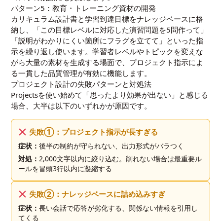
パターン5：教育・トレーニング資材の開発
カリキュラム設計書と学習到達目標をナレッジベースに格
納し、「この目標レベルに対応した演習問題を5問作って」
「説明がわかりにくい箇所にフラグを立てて」といった指
示を繰り返し使います。学習者レベルやトピックを変えな
がら大量の素材を生成する場面で、プロジェクト指示によ
る一貫した品質管理が有効に機能します。
プロジェクト設計の失敗パターンと対処法
Projectsを使い始めて「思ったより効果が出ない」と感じる
場合、大半は以下のいずれかが原因です。
失敗①：プロジェクト指示が長すぎる
症状：
後半の制約が守られない、出力形式がバラつく
対処：
2,000文字以内に絞り込む。削れない場合は最重要ル
ールを冒頭3行以内に凝縮する
失敗②：ナレッジベースに詰め込みすぎ
症状：
長い会話で応答が劣化する、関係ない情報を引用し
てくる