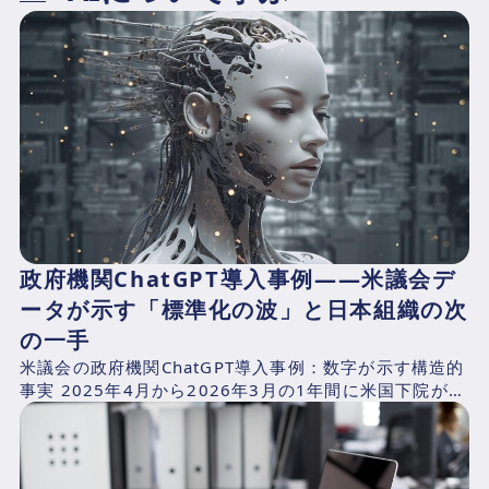
政府機関ChatGPT導入事例——米議会デ
ータが示す「標準化の波」と日本組織の次
の一手
米議会の政府機関ChatGPT導入事例：数字が示す構造的
事実 2025年4月から2026年3月の1年間に米国下院が支
出したAI関連費用を、CNBCが下院支出記録...