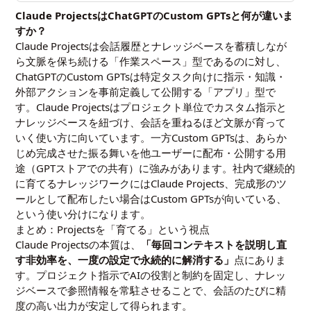
Claude ProjectsはChatGPTのCustom GPTsと何が違いま
すか？
Claude Projectsは会話履歴とナレッジベースを蓄積しなが
ら文脈を保ち続ける「作業スペース」型であるのに対し、
ChatGPTのCustom GPTsは特定タスク向けに指示・知識・
外部アクションを事前定義して公開する「アプリ」型で
す。Claude Projectsはプロジェクト単位でカスタム指示と
ナレッジベースを紐づけ、会話を重ねるほど文脈が育って
いく使い方に向いています。一方Custom GPTsは、あらか
じめ完成させた振る舞いを他ユーザーに配布・公開する用
途（GPTストアでの共有）に強みがあります。社内で継続的
に育てるナレッジワークにはClaude Projects、完成形のツ
ールとして配布したい場合はCustom GPTsが向いている、
という使い分けになります。
まとめ：Projectsを「育てる」という視点
Claude Projectsの本質は、
「毎回コンテキストを説明し直
す非効率を、一度の設定で永続的に解消する」
点にありま
す。プロジェクト指示でAIの役割と制約を固定し、ナレッ
ジベースで参照情報を常駐させることで、会話のたびに精
度の高い出力が安定して得られます。