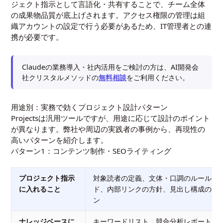
ジェクト指示として言語化・共有することで、チーム全体
の成果物品質が底上げされます。アクセス権限の管理は組
織アカウントの設定で行う必要があるため、IT管理者との連
携が必要です。
Claudeの業務導入・社内活用をご検討の方は、AI開発会
社クリスタルメソッドの
無料相談
をご利用ください。
用途別：実務で効くプロジェクト設計パターン
Projectsは汎用ツールですが、用途に応じて設計のポイント
が異なります。弊社や周辺の実践者の事例から、再現性の
高いパターンを紹介します。
パターン1：コンテンツ制作・SEOライティング
プロジェクト指示
対象読者の定義、文体・口調のルール、N
に入れること
ド、内部リンクの方針、見出し構成の基
ン
ナレッジベースに
キーワードリスト、競合分析レポート、