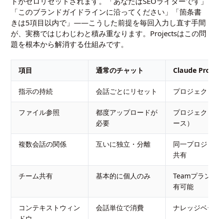
トがゼロリセットされます。「あなたはSEOライターです」
「このブランドガイドラインに沿ってください」「箇条書
きは5項目以内で」――こうした前提を毎回入力し直す手間
が、実務ではじわじわと積み重なります。Projectsはこの問
題を根本から解消する仕組みです。
項目
通常のチャット
Claude Projec
指示の持続
会話ごとにリセット
プロジェクト
ファイル参照
都度アップロードが
プロジェクト
必要
ース）
複数会話の関係
互いに独立・分離
同一プロジェ
共有
チーム共有
基本的に個人のみ
Teamプラン
有可能
コンテキストウィン
会話単位で消費
ナレッジベー
ドウ