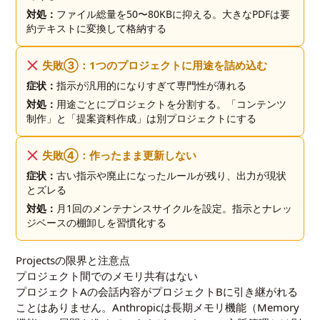
対処：
ファイル総量を50〜80KBに抑える。大きなPDFは要
約テキストに変換して格納する
失敗③：1つのプロジェクトに用途を詰め込む
症状：
指示が汎用的になりすぎて専門性が薄れる
対処：
用途ごとにプロジェクトを分割する。「コンテンツ
制作」と「提案資料作成」は別プロジェクトにする
失敗④：作ったまま更新しない
症状：
古い指示や廃止になったルールが残り、出力が現状
とズレる
対処：
月1回のメンテナンスサイクルを設定。指示とナレッ
ジベースの棚卸しを習慣化する
Projectsの限界と注意点
プロジェクト間でのメモリ共有はない
プロジェクトAの会話内容がプロジェクトBに引き継がれる
ことはありません。Anthropicは長期メモリ機能（Memory