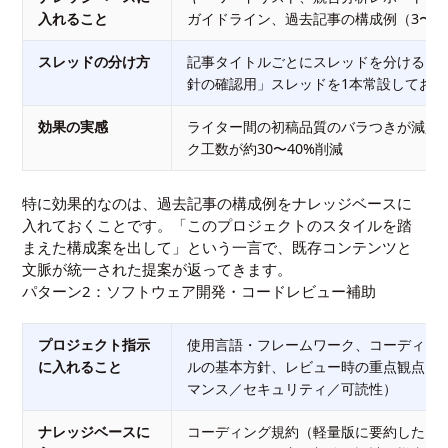
入れること
ガイドライン、過去記事の構成例（3〜5
スレッドの分け方
記事タイトルごとにスレッドを分ける。
針の確認用」スレッドを1本常設しておく
効果の実感
ライター間の初稿品質のバラつきが減少
ク工数が約30〜40%削減
特に効果的なのは、過去記事の構成例をナレッジベースに
入れておくことです。「このプロジェクトのスタイルを踏
まえた構成案を出して」という一言で、既存コンテンツと
文脈が統一された提案が返ってきます。
パターン2：ソフトウェア開発・コードレビュー補助
プロジェクト指示
使用言語・フレームワーク、コーディン
に入れること
ルの基本方針、レビュー時の重点観点（
マンス／セキュリティ／可読性）
ナレッジベースに
コーディング規約（軽量版に要約したもの