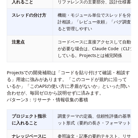
入れること
リファレンスの主要部分、設計仕様書の
スレッドの分け方
機能・モジュール単位でスレッドを分け
計相談」「レビュー依頼」「バグ調査」
ると管理しやすい
注意点
コードベースに直接アクセスして自動修
が必要な場合は、
Claude Code（CLIツ
している。Projectsとは補完関係
Projectsでの開発補助は「コードを貼り付けて確認・相談す
る」用途に強みがあります。「このコードが規約に沿って
いるか」「このAPIの使い方に矛盾がないか」といった問い
合わせが、毎回ゼロから説明せずに済みます。
パターン3：リサーチ・情報収集の蓄積
プロジェクト指示
調査テーマの定義、信頼性評価の基準、
に入れること
ット形式（要約の長さ・フォーマット）
ナレッジベースに
参照論文・記事の要約テキスト、リサー