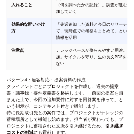
入れること
（何を調べたかの記録）。調査が進むに
加していく
効果的な問いかけ
「先週追加した資料と今日のリサーチを
方
て、現時点での考察をまとめて」という
情報を活用
注意点
ナレッジベースが膨らみやすい用途。「
加」サイクルを守り、生の長文PDFをそ
ない
パターン4：顧客対応・提案資料の作成
クライアントごとにプロジェクトを作成し、過去の提案
書・議事録・要件定義書を格納します。「前回の提案を踏
まえた上で、今回の追加要件に対する回答案を作って」と
いう指示が、コンテキスト付きで機能します。
特に長期取引先との案件では、プロジェクトがナレッジの
蓄積場所として機能し始めます。担当者が変わっても、プ
ロジェクトに蓄積された文脈を引き継げるため、
引き継ぎ
コストの削減
にも貢献します。