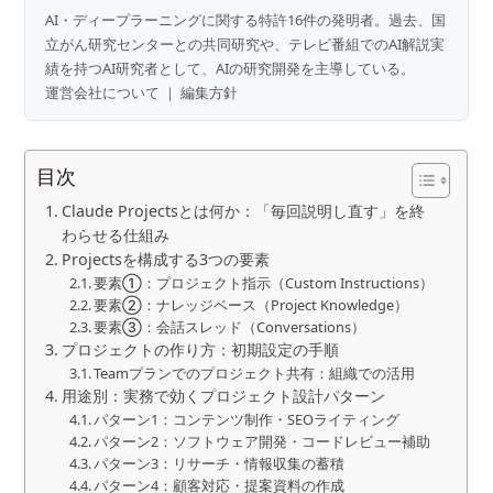
AI・ディープラーニングに関する特許16件の発明者。過去、国
立がん研究センターとの共同研究や、テレビ番組でのAI解説実
績を持つAI研究者として、AIの研究開発を主導している。
運営会社について
｜
編集方針
目次
Claude Projectsとは何か：「毎回説明し直す」を終
わらせる仕組み
Projectsを構成する3つの要素
要素①：プロジェクト指示（Custom Instructions）
要素②：ナレッジベース（Project Knowledge）
要素③：会話スレッド（Conversations）
プロジェクトの作り方：初期設定の手順
Teamプランでのプロジェクト共有：組織での活用
用途別：実務で効くプロジェクト設計パターン
パターン1：コンテンツ制作・SEOライティング
パターン2：ソフトウェア開発・コードレビュー補助
パターン3：リサーチ・情報収集の蓄積
パターン4：顧客対応・提案資料の作成