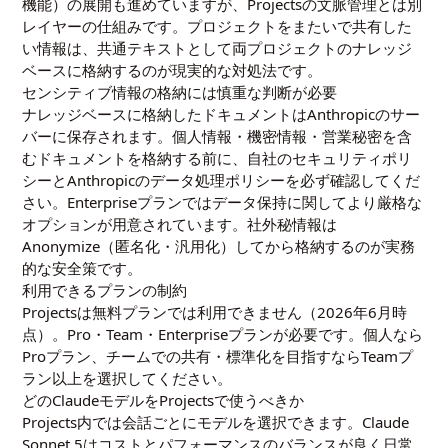
機能）の展開も進めていますが、Projectsの文脈管理とは別
レイヤーの仕組みです。プロジェクトをまたいで共有した
い情報は、共通テキストとして両プロジェクトのナレッジ
ベースに格納するのが現実的な対処法です。
センシティブ情報の格納には慎重な判断が必要
ナレッジベースに格納したドキュメントはAnthropicのサー
バーに保存されます。個人情報・機密情報・営業秘密を含
むドキュメントを格納する前に、自社のセキュリティポリ
シーとAnthropicのデータ処理ポリシーを必ず確認してくだ
さい。Enterpriseプランではデータ保持に関してより厳格な
オプションが用意されています。社外秘情報は
Anonymize（匿名化・汎用化）してから格納するのが実務
的な安全策です。
利用できるプランの制約
Projectsは無料プランでは利用できません（2026年6月時
点）。Pro・Team・Enterpriseプランが必要です。個人なら
Proプラン、チームでの共有・標準化を目指すならTeamプ
ラン以上を選択してください。
どのClaudeモデルをProjectsで使うべきか
Projects内では会話ごとにモデルを選択できます。Claude
Sonnet 5はコストとパフォーマンスのバランスが良く日常