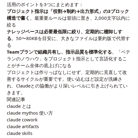
活用のポイントを3つにまとめます：
プロジェクト指示は「役割→制約→出力形式」の3ブロック
構造で書く
。最重要ルールは冒頭に置き、2,000文字以内に
絞る
ナレッジベースは必要最低限に絞り、定期的に棚卸しす
る
。50〜80KBを目安に、大きなファイルは要約版で代替す
る
Teamプランで組織共有し、指示品質を標準化する
。「ベテ
ランのノウハウ」をプロジェクト指示として言語化するこ
とがチーム全体の底上げになる
プロジェクトは作りっぱなしにせず、定期的に見直して改
善するサイクルが重要です。使い込むほど設定が洗練さ
れ、Claudeとの協働がより深いレベルに引き上げられてい
きます。
関連記事
claude とは
claude mythos 使い方
claude cowork
claude artifacts
claude skills