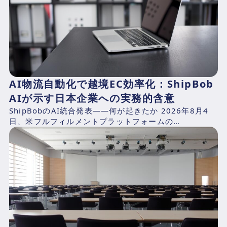
AI物流自動化で越境EC効率化：ShipBob
AIが示す日本企業への実務的含意
ShipBobのAI統合発表——何が起きたか 2026年8月4
日、米フルフィルメントプラットフォームの
ShipBob（本社：シカゴ、2014年創業、CEO：Dh...