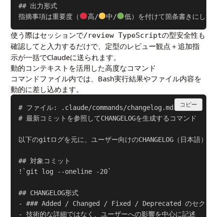
## 出力形式

指摘事項は重要度（
高/
中/
使う際はセッションで
/review TypeScriptの型安全性も
と入力するだけで、定型のレビュー観点＋追加指
確認して
示が一括でClaudeに送られます。
動的コンテキストを活用した高度なコマンド
コマンドファイル内では、Bash実行結果やファイル内容を
動的に差し込めます。
コピー
# ファイル: .claude/commands/changelog.md

# 最新コミットを参照してCHANGELOGを生成するコマンド

以下のgitログを元に、ユーザー向けのCHANGELOG（日本語）を
## 対象コミット

!`git log --oneline -20`

## CHANGELOG形式

- ### Added / Changed / Fixed / Deprecated のセク
- 技術的な詳細ではなく、ユーザーへの影響を中心に記述
