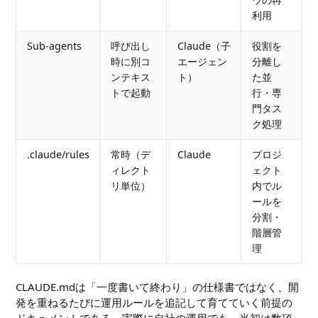
利用
Sub-agents
呼び出し
Claude（子
役割を
時に別コ
エージェン
分離し
ンテキス
ト）
た並
トで起動
行・専
門タス
ク処理
.claude/rules
常時（デ
Claude
プロジ
ィレクト
ェクト
リ単位）
内でル
ールを
分割・
階層管
理
CLAUDE.mdは「一度書いて終わり」の仕様書ではなく、開
発を重ねるたびに運用ルールを追記して育てていく前提の