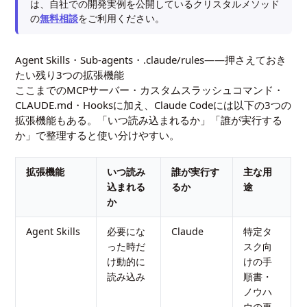
は、自社での開発実例を公開しているクリスタルメソッド
の
無料相談
をご利用ください。
Agent Skills・Sub-agents・.claude/rules——押さえておき
たい残り3つの拡張機能
ここまでのMCPサーバー・カスタムスラッシュコマンド・
CLAUDE.md・Hooksに加え、Claude Codeには以下の3つの
拡張機能もある。「いつ読み込まれるか」「誰が実行する
か」で整理すると使い分けやすい。
拡張機能
いつ読み
誰が実行す
主な用
込まれる
るか
途
か
Agent Skills
必要にな
Claude
特定タ
った時だ
スク向
け動的に
けの手
読み込み
順書・
ノウハ
ウの再