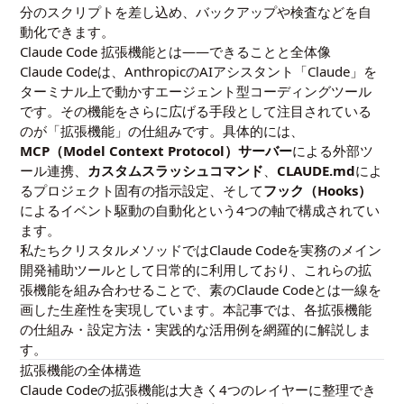
分のスクリプトを差し込め、バックアップや検査などを自
動化できます。
Claude Code 拡張機能とは——できることと全体像
Claude Codeは、AnthropicのAIアシスタント「Claude」を
ターミナル上で動かすエージェント型コーディングツール
です。その機能をさらに広げる手段として注目されている
のが「拡張機能」の仕組みです。具体的には、
MCP（Model Context Protocol）サーバー
による外部ツ
ール連携、
カスタムスラッシュコマンド
、
CLAUDE.md
によ
るプロジェクト固有の指示設定、そして
フック（Hooks）
によるイベント駆動の自動化という4つの軸で構成されてい
ます。
私たちクリスタルメソッドではClaude Codeを実務のメイン
開発補助ツールとして日常的に利用しており、これらの拡
張機能を組み合わせることで、素のClaude Codeとは一線を
画した生産性を実現しています。本記事では、各拡張機能
の仕組み・設定方法・実践的な活用例を網羅的に解説しま
す。
拡張機能の全体構造
Claude Codeの拡張機能は大きく4つのレイヤーに整理でき