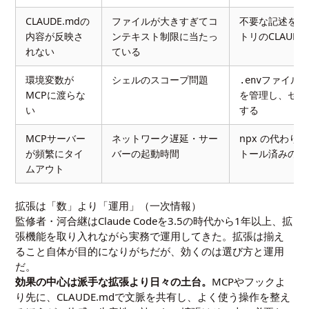
CLAUDE.mdの
ファイルが大きすぎてコ
不要な記述を削
内容が反映さ
ンテキスト制限に当たっ
トリのCLAUDE
れない
ている
環境変数が
シェルのスコープ問題
ファイル
.env
MCPに渡らな
を管理し、セッ
い
する
MCPサーバー
ネットワーク遅延・サー
npx の代わり
が頻繁にタイ
バーの起動時間
トール済みのバ
ムアウト
拡張は「数」より「運用」（一次情報）
監修者・河合継はClaude Codeを3.5の時代から1年以上、拡
張機能を取り入れながら実務で運用してきた。拡張は揃え
ること自体が目的になりがちだが、効くのは選び方と運用
だ。
効果の中心は派手な拡張より日々の土台。
MCPやフックよ
り先に、CLAUDE.mdで文脈を共有し、よく使う操作を整え