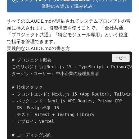
業時のみ追加で読み込み）
すべてのCLAUDE.mdが連結されてシステムプロンプトの冒
頭に挿入されます。階層構造を使うことで、「全社共通」
「プロジェクト共通」「特定モジュール専用」という粒度
で指示を管理できます。
実践的なCLAUDE.mdの書き方
コピー
# プロジェクト概要

このリポジトリはNext.js 15 + TypeScript + Prisma
ターゲットユーザー: 中小企業の経理担当者

# 技術スタック

- フロントエンド: Next.js 15 (App Router), Tailwind CS
- バックエンド: Next.js API Routes, Prisma ORM

- DB: PostgreSQL 16

- テスト: Vitest + Testing Library

- デプロイ: Vercel

# コーディング規約
