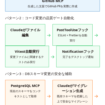
GitHub MCP
生成した文面でGitHub PRを実際に作成
パターン2：コード変更の品質ゲート自動化
Claudeがファイル
PostToolUseフック
→
→
編集
ESLint + Prettierを自動
実行
Vitest自動実行
Notificationフック
→
変更ファイルに関連するテ
完了をデスクトップ通知
ストのみ実行
パターン3：DBスキーマ変更の安全な補助
PostgreSQL MCP
Claudeがマイグレ
ーション生成
現在のスキーマをコンテ
→
→
キストとして取得
既存スキーマを把握した
上で安全なマイグレーシ