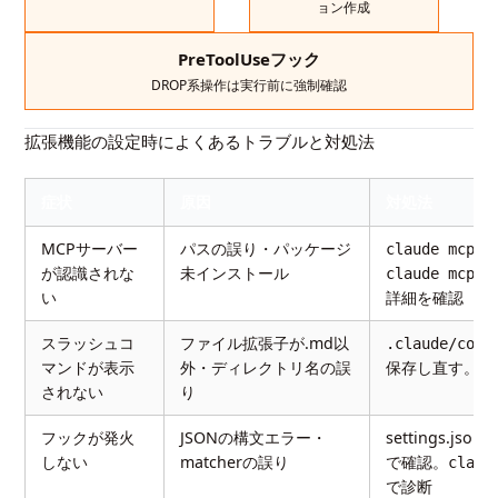
ョン作成
PreToolUseフック
DROP系操作は実行前に強制確認
拡張機能の設定時によくあるトラブルと対処法
症状
原因
対処法
MCPサーバー
パスの誤り・パッケージ
claude mcp l
が認識されな
未インストール
claude mcp 
い
詳細を確認
スラッシュコ
ファイル拡張子が.md以
.claude/comm
マンドが表示
外・ディレクトリ名の誤
保存し直す。セ
されない
り
フックが発火
JSONの構文エラー・
settings.js
しない
matcherの誤り
で確認。
claud
で診断