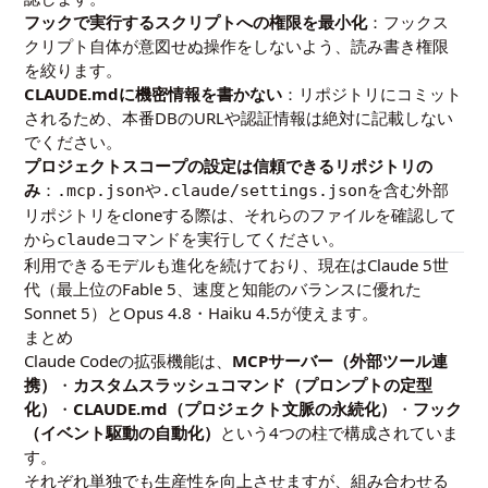
フックで実行するスクリプトへの権限を最小化
：フックス
クリプト自体が意図せぬ操作をしないよう、読み書き権限
を絞ります。
CLAUDE.mdに機密情報を書かない
：リポジトリにコミット
されるため、本番DBのURLや認証情報は絶対に記載しない
でください。
プロジェクトスコープの設定は信頼できるリポジトリの
み
：
や
を含む外部
.mcp.json
.claude/settings.json
リポジトリをcloneする際は、それらのファイルを確認して
から
コマンドを実行してください。
claude
利用できるモデルも進化を続けており、現在はClaude 5世
代（最上位のFable 5、速度と知能のバランスに優れた
Sonnet 5）とOpus 4.8・Haiku 4.5が使えます。
まとめ
Claude Codeの拡張機能は、
MCPサーバー（外部ツール連
携）
・
カスタムスラッシュコマンド（プロンプトの定型
化）
・
CLAUDE.md（プロジェクト文脈の永続化）
・
フック
（イベント駆動の自動化）
という4つの柱で構成されていま
す。
それぞれ単独でも生産性を向上させますが、組み合わせる