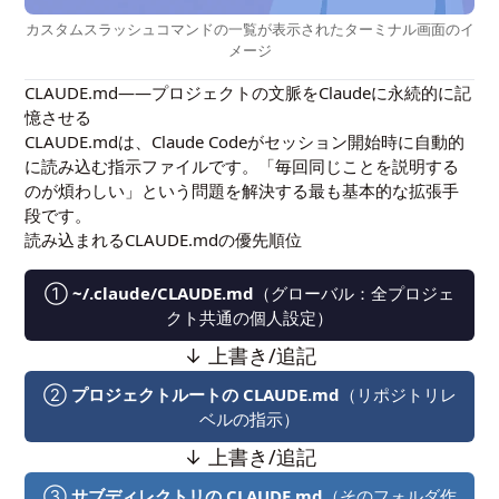
カスタムスラッシュコマンドの一覧が表示されたターミナル画面のイ
メージ
CLAUDE.md——プロジェクトの文脈をClaudeに永続的に記
憶させる
CLAUDE.mdは、Claude Codeがセッション開始時に自動的
に読み込む指示ファイルです。「毎回同じことを説明する
のが煩わしい」という問題を解決する最も基本的な拡張手
段です。
読み込まれるCLAUDE.mdの優先順位
①
~/.claude/CLAUDE.md
（グローバル：全プロジェ
クト共通の個人設定）
↓ 上書き/追記
②
プロジェクトルートの CLAUDE.md
（リポジトリレ
ベルの指示）
↓ 上書き/追記
③
サブディレクトリの CLAUDE.md
（そのフォルダ作