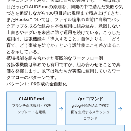
ドキュメントである。実際に自社の運用でも、当初は数項
目だったCLAUDE.mdの原則を、開発の中で踏んだ失敗や気
づきを追記しながら100項目超の規模まで積み上げてきた。
またHooksについては、ファイル編集の直前に自動でバッ
クアップを取る仕組みを本番運用に組み込み、意図しない
上書きやデグレを未然に防ぐ運用を続けている。こうした
運用は、拡張機能を「導入すること」自体よりも、「どう
育て、どう事故を防ぐか」という設計側にこそ差が出るこ
とを示している。
拡張機能を組み合わせた実践的なワークフロー例
各拡張機能は単独でも有用ですが、組み合わせることで真
価を発揮します。以下は私たちが実際に運用しているワー
クフローのパターンです。
パターン1：PR作成の全自動化
CLAUDE.md
/pr コマンド
ブランチ命名規則・PRテ
gitlogを読み込んでPR文
→
→
ンプレートを定義
面を生成するスラッシュ
コマンド