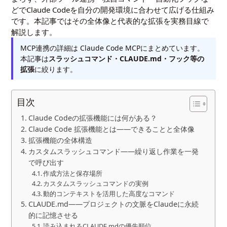
どでClaude Codeを自分の開発環境に合わせて広げる仕組み
です。本記事ではその全体像と代表的な拡張を実務目線で
解説します。
MCP連携の詳細は
Claude Code MCP
にまとめています。
本記事は
スラッシュコマンド・CLAUDE.md・フック等の
拡張
に絞ります。
目次
Claude Codeの拡張機能には何がある？
Claude Code 拡張機能とは——できることと全体像
拡張機能の全体構造
カスタムスラッシュコマンド——繰り返し作業を一発
で呼び出す
作成方法と保存場所
カスタムスラッシュコマンドの実例
動的コンテキストを活用した高度なコマンド
CLAUDE.md——プロジェクトの文脈をClaudeに永続
的に記憶させる
読み込まれるCLAUDE.mdの優先順位