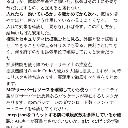
るほうが、体感の生産性に効いた。拡張はその上に必要な
分だけ足すもの、と捉えると迷わない。
入れたら「効いているか」を確かめてから次へ。
拡張を増
やすほど、何がどう作用しているか見えにくくなる。一つ
入れて効果を確認し、要らなければ外す。この回し方が、
結局いちばん安定した。
権限とセキュリティは拡張ごとに見る。
外部と繋ぐ拡張ほ
ど、できることが増える分リスクも乗る。便利さだけでな
く、何を許すのかを拡張単位で確認しておくと安全だっ
た。
拡張機能を使う際のセキュリティ上の注意点
拡張機能はClaude Codeの能力を大幅に拡張しますが、同時
にリスクも持ち込みます。実運用で徹底すべき点をまとめ
ます。
MCPサーバーはソースを確認してから使う
：コミュニティ
製MCPサーバーは悪意あるパッケージが存在するリスクが
あります。npmパッケージのダウンロード数・メンテナ
ー・コードを確認してください。
.mcp.jsonをコミットする前に環境変数を参照しているか確
認
：APIキーが直書きされていないか、
で必ず確
git diff
認します。