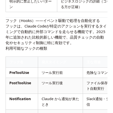
明示的に禁止したいパター
ビジネスロジックの詳細（コー
ン
る方が正確）
フック（Hooks）——イベント駆動で処理を自動化する
フックは、Claude Codeが特定のアクションを実行するタイ
ミングで自動的に外部コマンドを走らせる機能です。2025
年に追加された比較的新しい機能で、品質チェックの自動
化やセキュリティ制御に特に有効です。
利用可能なフックの種類
フック名
発火タイミング
主な用途
PreToolUse
ツール実行前
危険なコマンド
PostToolUse
ツール実行後
ファイル保存後の
ト自動実行
Notification
Claude から通知が来た
Slack通知・
とき
信