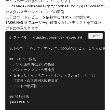
ームスペース付きのコマンドになります
（
→
）
.claude/commands/git/commit.md
/git:commit
カスタムスラッシュコマンドの実例
以下はコードレビューを依頼するコマンドの例です。
でユーザーが追加入力したテキストをプロン
$ARGUMENTS
プトに挿入できます。
コピー
# ファイル: .claude/commands/review.md

以下のコードをシニアエンジニアの視点でレビューしてください。
## レビュー観点

- バグや論理的な誤りの指摘

- パフォーマンス上の懸念点

- セキュリティリスク（SQLインジェクション、XSS等）

- 可読性・命名規則の改善提案

- テストの網羅性

## 追加指示

$ARGUMENTS
