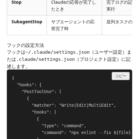
Stop
Claudeの応答が完了し
完了ログの記録
たとき
実行
SubagentStop
サブエージェントの応
並列タスクの完
答完了時
フックの設定方法
フックは
（ユーザー設定）ま
~/.claude/settings.json
たは
（プロジェクト設定）に記
.claude/settings.json
述します。
コピー
{

  "hooks": {

    "PostToolUse": [

      {

        "matcher": "Write|Edit|MultiEdit",

        "hooks": [

          {

            "type": "command",

            "command": "npx eslint --fix ${file} &&