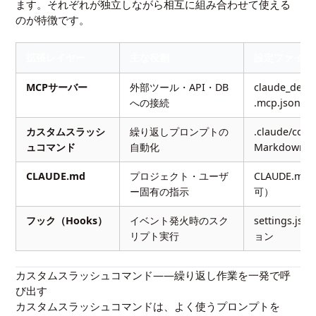
ます。それぞれが独立しながら相互に組み合わせて使える
のが特徴です。
拡張レイヤー
主な役割
設定ファイル
MCPサーバー
外部ツール・API・DB
claude_deskt
への接続
.mcp.json
カスタムスラッシ
繰り返しプロンプトの
.claude/co
ュコマンド
自動化
Markdown
CLAUDE.md
プロジェクト・ユーザ
CLAUDE.
ー固有の指示
可）
フック（Hooks）
イベント発火時のスク
settings.js
リプト実行
ョン
カスタムスラッシュコマンド——繰り返し作業を一発で呼
び出す
カスタムスラッシュコマンドは、よく使うプロンプトを