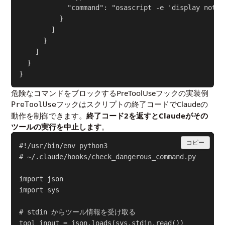
            "command": "osascript -e 'display not
          }

        ]

      }

    ]

  }

危険なコマンドをブロックするPreToolUseフックの実装例
フックはスクリプトの終了コードでClaudeの
PreToolUse
動作を制御できます。
終了コード2を返すとClaudeがその
ツールの実行を中止します
。
コピー
#!/usr/bin/env python3

# ~/.claude/hooks/check_dangerous_command.py

import json

import sys

# stdin からツール情報を受け取る

tool_input = json.loads(sys.stdin.read())
