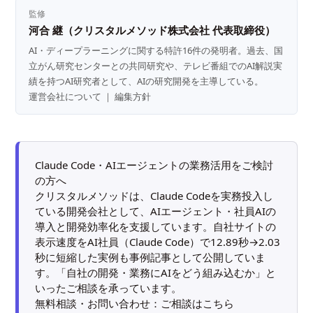
監修
河合 継（クリスタルメソッド株式会社 代表取締役）
AI・ディープラーニングに関する特許16件の発明者。過去、国
立がん研究センターとの共同研究や、テレビ番組でのAI解説実
績を持つAI研究者として、AIの研究開発を主導している。
運営会社について
｜
編集方針
Claude Code・AIエージェントの業務活用をご検討
の方へ
クリスタルメソッドは、Claude Codeを実務投入し
ている開発会社として、AIエージェント・社員AIの
導入と開発効率化を支援しています。自社サイトの
表示速度をAI社員（Claude Code）で12.89秒→2.03
秒に短縮した実例も
事例記事
として公開していま
す。「自社の開発・業務にAIをどう組み込むか」と
いったご相談を承っています。
無料相談・お問い合わせ：
ご相談はこちら