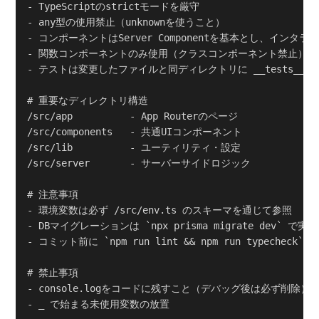
- TypeScriptのstrictモードを厳守

- any型の使用禁止（unknownを使うこと）

- コンポーネントはServer Componentを基本とし、インタラク
- 関数コンポーネントのみ使用（クラスコンポーネント禁止）

- テストは変更したファイルと同ディレクトリに __tests__/
# 重要なディレクトリ構造

/src/app          - App Routerのページ

/src/components   - 共通UIコンポーネント

/src/lib          - ユーティリティ・設定

/src/server       - サーバーサイドロジック

# 注意事項

- 環境変数は必ず /src/env.ts のスキーマを通じて参照

- DBマイグレーションは `npx prisma migrate dev` で実行

- コミット前に `npm run lint && npm run typecheck`
# 禁止事項

- console.logをコードに残すこと（デバッグ後は必ず削除）
