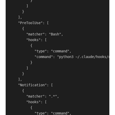
          }

        ]

      }

    ],

    "PreToolUse": [

      {

        "matcher": "Bash",

        "hooks": [

          {

            "type": "command",

            "command": "python3 ~/.claude/hooks/che
          }

        ]

      }

    ],

    "Notification": [

      {

        "matcher": ".*",

        "hooks": [

          {

            "type": "command",
