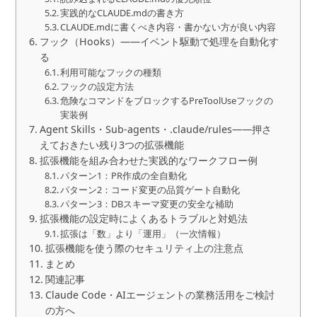
実践的なCLAUDE.mdの書き方
CLAUDE.mdに書くべき内容・書かない方が良い内容
フック（Hooks）——イベント駆動で処理を自動化す
る
利用可能なフックの種類
フックの設定方法
危険なコマンドをブロックするPreToolUseフックの
実装例
Agent Skills・Sub-agents・.claude/rules——押さ
えておきたい残り3つの拡張機能
拡張機能を組み合わせた実践的なワークフロー例
パターン1：PR作成の全自動化
パターン2：コード変更の品質ゲート自動化
パターン3：DBスキーマ変更の安全な補助
拡張機能の設定時によくあるトラブルと対処法
拡張は「数」より「運用」（一次情報）
拡張機能を使う際のセキュリティ上の注意点
まとめ
関連記事
Claude Code・AIエージェントの業務活用をご検討
の方へ