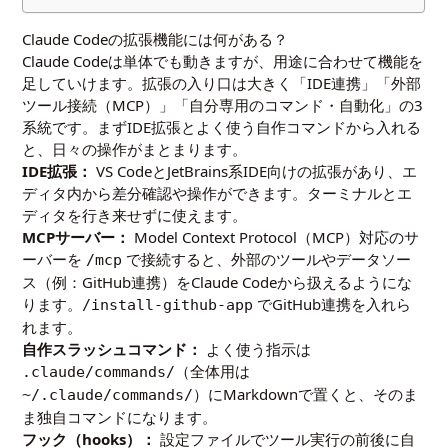
Claude Codeの拡張機能には何がある？
Claude Codeは単体でも動きますが、用途に合わせて機能を
足していけます。拡張の入り口は大きく「IDE連携」「外部
ツール接続（MCP）」「自分専用のコマンド・自動化」の3
系統です。まずIDE拡張とよく使う自作コマンドから入れる
と、日々の操作がまとまります。
IDE拡張：
VS CodeとJetBrains系IDE向けの拡張があり、エ
ディタ内から差分確認や操作ができます。ターミナルとエ
ディタを行き来せずに使えます。
MCPサーバー：
Model Context Protocol（MCP）対応のサ
ーバーを
で接続すると、外部のツールやデータソー
/mcp
ス（例：GitHub連携）をClaude Codeから扱えるようにな
ります。
でGitHub連携を入れら
/install-github-app
れます。
自作スラッシュコマンド：
よく使う指示は
（全体用は
.claude/commands/
）にMarkdownで置くと、そのま
~/.claude/commands/
ま独自コマンドになります。
フック（hooks）：
設定ファイルでツール実行の前後に自