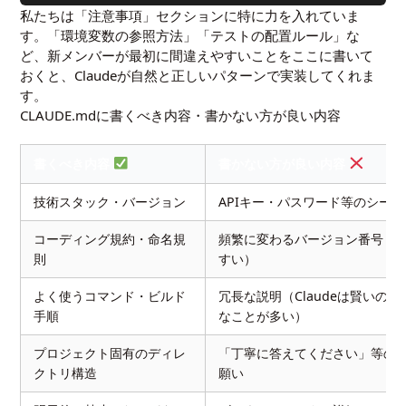
私たちは「注意事項」セクションに特に力を入れていま
す。「環境変数の参照方法」「テストの配置ルール」な
ど、新メンバーが最初に間違えやすいことをここに書いて
おくと、Claudeが自然と正しいパターンで実装してくれま
す。
CLAUDE.mdに書くべき内容・書かない方が良い内容
書くべき内容
書かない方が良い内容
技術スタック・バージョン
APIキー・パスワード等のシー
コーディング規約・命名規
頻繁に変わるバージョン番号（
則
すい）
よく使うコマンド・ビルド
冗長な説明（Claudeは賢いの
手順
なことが多い）
プロジェクト固有のディレ
「丁寧に答えてください」等の
クトリ構造
願い