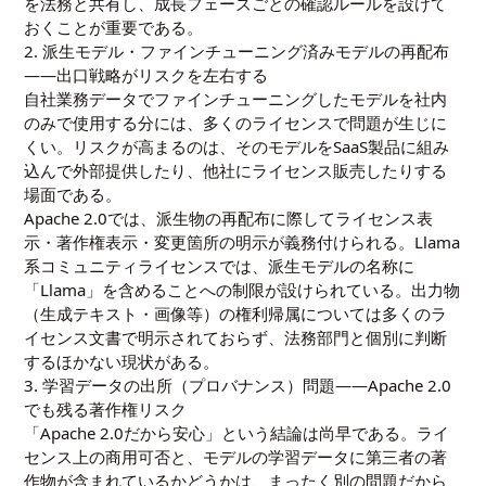
を法務と共有し、成長フェーズごとの確認ルールを設けて
おくことが重要である。
2. 派生モデル・ファインチューニング済みモデルの再配布
——出口戦略がリスクを左右する
自社業務データでファインチューニングしたモデルを社内
のみで使用する分には、多くのライセンスで問題が生じに
くい。リスクが高まるのは、そのモデルをSaaS製品に組み
込んで外部提供したり、他社にライセンス販売したりする
場面である。
Apache 2.0では、派生物の再配布に際してライセンス表
示・著作権表示・変更箇所の明示が義務付けられる。Llama
系コミュニティライセンスでは、派生モデルの名称に
「Llama」を含めることへの制限が設けられている。出力物
（生成テキスト・画像等）の権利帰属については多くのラ
イセンス文書で明示されておらず、法務部門と個別に判断
するほかない現状がある。
3. 学習データの出所（プロバナンス）問題——Apache 2.0
でも残る著作権リスク
「Apache 2.0だから安心」という結論は尚早である。ライ
センス上の商用可否と、モデルの学習データに第三者の著
作物が含まれているかどうかは、まったく別の問題だから