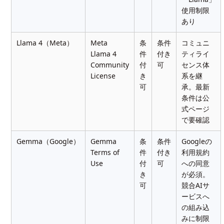
使用制限
あり
Llama 4（Meta）
Meta
条
条件
コミュニ
Llama 4
件
付き
ティライ
Community
付
可
センス体
License
き
系を継
可
承。最新
条件は公
式ページ
で要確認
Gemma（Google）
Gemma
条
条件
Googleの
Terms of
件
付き
利用規約
Use
付
可
への同意
き
が必須。
可
競合AIサ
ービスへ
の組み込
みに制限