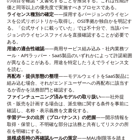
の項目を確認・文書化することを推奨する。これは性能評
価と同等以上の優先度で実施すべきプロセスである。
ライセンス種別の確定
——採用するバージョンのライセン
スを公式リポジトリから取得し、OSI準拠か独自かを明記す
る。「公式サイトに載っていた」では不十分で、当該バー
ジョンのライセンスファイルを直接確認することが必要で
ある。
用途の適合性確認
——商用サービス組み込み・社内業務ツ
ール・APIラッパー・SaaS製品のいずれかによって許諾範囲
が異なることがある。用途を特定したうえでライセンス文
を読む。
再配布・提供形態の整理
——モデルウェイトをSaaS製品に
組み込む場合、それがエンドユーザーへの再配布に該当す
るか否かを法務部門と確認する。
ファインチューニング済みモデルの取り扱い
——社外提
供・販売を計画する場合は、派生物に関する条件を事前に
確認し、名称・表示義務を文書化する。
学習データの出所（プロバナンス）の把握
——開示情報を
取得・保管し、不明確な部分は法務と共有してリスクの所
在を明確にする。
規模成長時の再確認ルールの策定
——MAU制限等を踏ま