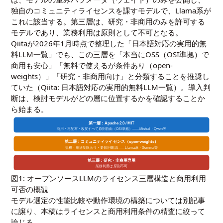
独自のコミュニティライセンスを課すモデルで、Llama系が
これに該当する。第三層は、研究・非商用のみを許可する
モデルであり、業務利用は原則として不可となる。
Qiitaが2026年1月時点で整理した「日本語対応の実用的無
料LLM一覧」でも、この三層を「本当にOSS（OSI準拠）で
商用も安心」「無料で使えるが条件あり（open-
weights）」「研究・非商用向け」と分類することを推奨し
ていた（
Qiita: 日本語対応の実用的無料LLM一覧
）。導入判
断は、検討モデルがどの層に位置するかを確認することか
ら始まる。
第一層：Apache 2.0 / MIT
商用・再配布・改変すべて原則自由（OSI準拠）――Mistral・Qwen等
第二層：コミュニティライセンス（open-weights）
規模・用途制限あり・要個別確認――Llama系・Gemma等
第三層：研究・非商用専用
業務利用は原則不可
図1: オープンソースLLMのライセンス三層構造と商用利用
可否の概観
モデル選定の性能比較や動作環境の構築については別記事
に譲り、本稿はライセンスと商用利用条件の精査に絞って
論じる。