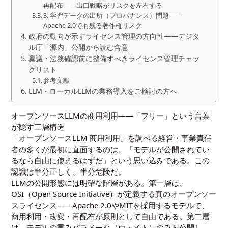
再配布——出口戦略がリスクを左右する
3. 学習データの出所（プロバナンス）問題——
Apache 2.0でも残る著作権リスク
政府の動向が示すライセンス管理の方向性——デジタ
ル庁「源内」公開から読む含意
稟議・法務確認前に整備すべきライセンス管理チェッ
クリスト
参考文献
LLM・ローカルLLMの業務導入をご検討の方へ
オープンソースLLMの商用利用——「フリー」という言葉
が隠す三層構造
「
オープンソースLLM
商用利用」を調べる経営・事業責任
者の多くが最初に直面するのは、「モデルが公開されてい
るなら自由に使えるはずだ」という思い込みである。この
認識は半分正しく、半分危険だ。
LLMの公開形態には明確な階層がある。第一層は、
OSI（Open Source Initiative）が定義する真のオープンソー
スライセンス——Apache 2.0やMITを採用するモデルで、
商用利用・改変・再配布が原則として自由である。第二層
は、モデルの重みパラメータ（ウェイト）のみを公開し、