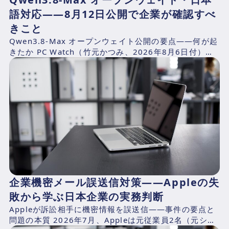
語対応——8月12日公開で企業が確認すべ
きこと
Qwen3.8-Max オープンウェイト公開の要点——何が起
きたか PC Watch（竹元かつみ、2026年8月6日付）の
報道によれば、AlibabaのQwen...
企業機密メール誤送信対策——Appleの失
敗から学ぶ日本企業の実務判断
Appleが訴訟相手に機密情報を誤送信——事件の要点と
問題の本質 2026年7月、Appleは元従業員2名（元シニ