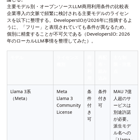
主要モデル別・オープンソースLLM商用利用条件の比較表
企業導入の文脈で頻繁に検討される主要モデルのライセン
スを以下に整理する。DevelopersIOが2026年に指摘するよ
うに、「フリー」と表現されていても条件が異なるため、
個別に精査することが不可欠である（
DevelopersIO: 2026
年のローカルLLM事情を整理してみた
）。
モデル
ライセンス
商
再配
主な制
種別
用
布・
限・注意
利
組み
点
用
込み
Llama 3系
Meta
条
条件
MAU 7億
（Meta）
Llama 3
件
付き
人超のサ
Community
付
可
ービスは
License
き
別途許諾
可
が必要。
派生モデ
ル名への
「Llama」