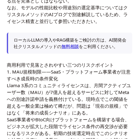
る点を見落としてはならない。
なお、モデルの性能比較や用途別の選定基準については
ク
リスタルメソッドのAIブログ
で別途解説しているため、ラ
イセンス精査と並行して参照いただきたい。
ローカルLLMの導入やRAG構築をご検討の方は、AI開発会
社クリスタルメソッドの
無料相談
をご利用ください。
商用利用で見落とされやすい三つのリスクポイント
1. MAU規模制限——SaaS・プラットフォーム事業者が注意
すべき成長時の条件変化
Llama 3系のコミュニティライセンスは、月間アクティブユ
ーザー数（MAU）が7億人を超えるサービスに対してMeta
への別途許諾申請を義務付けている。現時点でこの閾値を
超える一般企業は極めて稀だが、問題は「現在の規模」で
はなく「将来の成長シナリオ」にある。
SaaS事業者やBtoC向けプラットフォームを構築する場合、
ビジネスが拡大した段階でライセンス条件の再交渉が必要
になるリスクがある。初期の技術選定時点でこのシナリオ