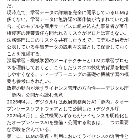
だ。
現時点で、学習データの詳細を完全に開示しているLLMは
多くない。学習データに無許諾の著作物が含まれていた場
合、そのモデルを商用サービスに組み込んだ事業者が著作
権侵害の連帯責任を問われるリスクがゼロとは言えない。
法務部門にこのリスクを共有したうえで、モデル提供者が
公表している学習データの説明を文書として保管しておく
ことを推奨する。
深層学習・機械学習のアーキテクチャとLLMの学習プロセ
スを理解しておくと、こうしたリスクの技術的背景を把握
しやすくなる。
ディープラーニングの基礎
や
機械学習の概
要
も参考にされたい。
政府の動向が示すライセンス管理の方向性——デジタル庁
「源内」公開から読む含意
2026年4月、デジタル庁は政府業務向けAI「源内」をオー
プンソースソフトウェアとして公開した（
デジタル庁,
2026年4月
）。公共機関みずからがライセンスを明確化し
たオープンソースAIを整備・公開する動きは、二つの重要
な示唆を含んでいる。
第一に、LLMの調達・利用においてライセンスの透明性と