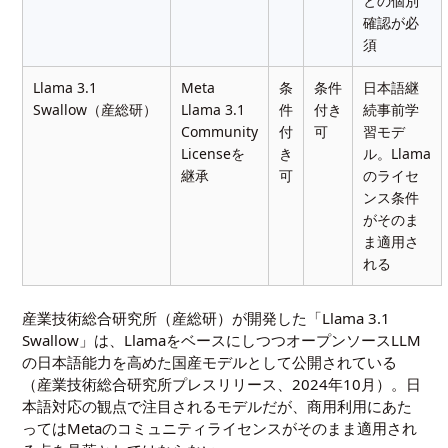
との個別
確認が必
須
Llama 3.1
Meta
条
条件
日本語継
Swallow（産総研）
Llama 3.1
件
付き
続事前学
Community
付
可
習モデ
Licenseを
き
ル。Llama
継承
可
のライセ
ンス条件
がそのま
ま適用さ
れる
産業技術総合研究所（産総研）が開発した「Llama 3.1
Swallow」は、LlamaをベースにしつつオープンソースLLM
の日本語能力を高めた国産モデルとして公開されている
（
産業技術総合研究所プレスリリース、2024年10月
）。日
本語対応の観点で注目されるモデルだが、商用利用にあた
ってはMetaのコミュニティライセンスがそのまま適用され