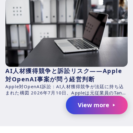
アシステムズエンジニアのChang Liuおよ...
AI人材獲得競争と訴訟リスク――Apple
対OpenAI事案が問う経営判断
Apple対OpenAI訴訟：AI人材獲得競争が法廷に持ち込
まれた構図 2026年7月10日、Appleは元従業員のTang
TanおよびChang Liuと、...
View more