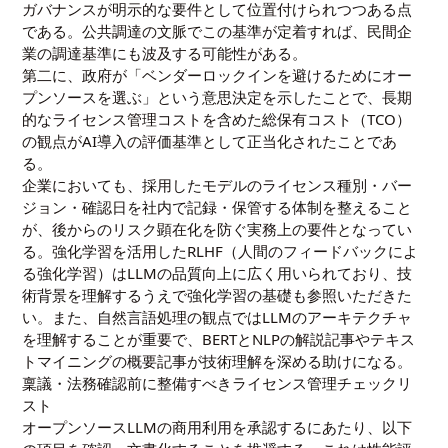
ガバナンスが明示的な要件として位置付けられつつある点
である。公共調達の文脈でこの基準が定着すれば、民間企
業の調達基準にも波及する可能性がある。
第二に、政府が「ベンダーロックインを避けるためにオー
プンソースを選ぶ」という意思決定を示したことで、長期
的なライセンス管理コストを含めた総保有コスト（TCO）
の観点がAI導入の評価基準として正当化されたことであ
る。
企業においても、採用したモデルのライセンス種別・バー
ジョン・確認日を社内で記録・保管する体制を整えること
が、後からのリスク顕在化を防ぐ実務上の要件となってい
る。強化学習を活用したRLHF（人間のフィードバックによ
る強化学習）はLLMの品質向上に広く用いられており、技
術背景を理解するうえで
強化学習の基礎
も参照いただきた
い。また、自然言語処理の観点ではLLMのアーキテクチャ
を理解することが重要で、
BERTとNLPの解説記事
や
テキス
トマイニングの概要記事
が技術理解を深める助けになる。
稟議・法務確認前に整備すべきライセンス管理チェックリ
スト
オープンソースLLMの商用利用を承認するにあたり、以下