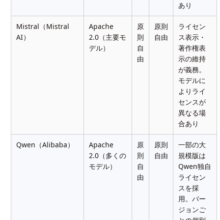
あり
Mistral（Mistral
Apache
原
原則
ライセン
AI）
2.0（主要モ
則
自由
ス表示・
デル）
自
著作権表
由
示の維持
が義務。
モデルに
よりライ
センスが
異なる場
合あり
Qwen（Alibaba）
Apache
原
原則
一部の大
2.0（多くの
則
自由
規模版は
モデル）
自
Qwen独自
由
ライセン
スを採
用。バー
ジョンご