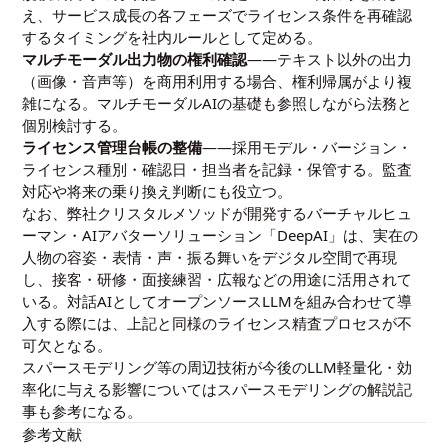
え、サービス成長の各フェーズでライセンス条件を再確認
するタイミングを社内ルールとして定める。
マルチモーダル出力物の権利確認
——テキスト以外の出力
（画像・音声等）を商用利用する場合、権利帰属がより複
雑になる。
マルチモーダルAIの基礎
も参照しながら法務と
個別検討する。
ライセンス管理台帳の整備
——採用モデル・バージョン・
ライセンス種別・確認日・担当者を記録・保管する。監査
対応や将来の乗り換え判断にも役立つ。
なお、弊社クリスタルメソッドが開発するバーチャルヒュ
ーマン・AIアバターソリューション「DeepAI」は、実在の
人物の容姿・表情・声・振る舞いをデジタル空間で再現
し、接客・研修・面接練習・広報などの用途に活用されて
いる。対話AIとしてオープンソースLLMを組み合わせて導
入する際には、上記と同様のライセンス精査プロセスが不
可欠となる。
スパースモデリング等の周辺技術が今後のLLM軽量化・効
率化に与える影響については
スパースモデリングの解説記
事
も参考になる。
参考文献