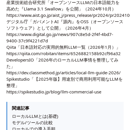
産業技術総合研究所「オープンソースLLMの日本語能力を
高めた『Llama 3.1 Swallow』を公開」（2024年10月）
https://www.aist.go.jp/aist_j/press_release/pr2024/pr2024
デジタル庁「ガバメントAI『源内』をOSS（オープンソース
ソフトウェア）として公開」（2026年4月）
https://www.digital.go.jp/news/907c8e5d-2f4f-4bd7-
9400-37c9f4221d7d
Qiita「日本語対応の実用的無料LLM一覧（2026年1月）」
https://qiita.com/robitan/items/6526882158b92cf96a32
DevelopersIO「2026年のローカルLLM事情を整理してみ
た」
https://dev.classmethod.jp/articles/local-llm-guide-2026/
Spikestudio「【2025年版】用途別で商用利用可能なLLMを
整理」
https://spikestudio.jp/blog/llm-commercial-use
関連記事
ローカルLLMとは(基礎)
モデル/ツールの比較
ローカルでの導入手順