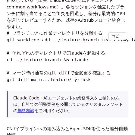
推奨している（出典:
Claude Code 公式ドキュメント
common-workflows.md
）。各セッションを独立したブラ
ンチに割り当てることで衝突を回避し、差分は最終的にPR
を通じてレビューするため、既存のGitHubフローと統合し
やすい。
# ブランチごとに作業ディレクトリを分離する

コピー
git worktree add ../feature-branch feature/my-ta
# それぞれのディレクトリでClaudeを起動する

cd ../feature-branch && claude

# マージ時は通常のgit diffで全変更を確認する

Claude Code・AIエージェントの業務導入をご検討の方
は、自社での開発実例を公開しているクリスタルメソッド
の
無料相談
をご利用ください。
CIパイプラインへの組み込みとAgent SDKを使った差分自動