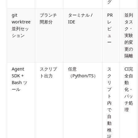
グ
git
ブランチ
ターミナル /
PR
並列
worktree
間差分
IDE
レ
タス
並列セッ
ビ
ク・
ション
ュ
実験
ー
的変
更の
隔離
Agent
スクリプ
任意
ス
CI完
SDK +
ト出力
（Python/TS）
ク
全自
Bash ツ
リ
動
ール
プ
化・
ト
バッ
内
チ処
で
理
自
動
検
証