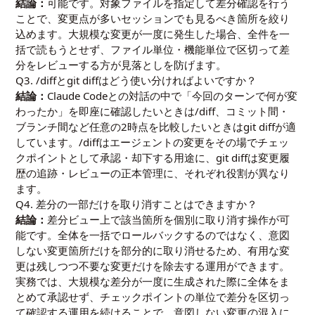
結論：
可能です。対象ファイルを指定して差分確認を行う
ことで、変更点が多いセッションでも見るべき箇所を絞り
込めます。大規模な変更が一度に発生した場合、全件を一
括で読もうとせず、ファイル単位・機能単位で区切って差
分をレビューする方が見落としを防げます。
Q3. /diffとgit diffはどう使い分ければよいですか？
結論：
Claude Codeとの対話の中で「今回のターンで何が変
わったか」を即座に確認したいときは/diff、コミット間・
ブランチ間など任意の2時点を比較したいときはgit diffが適
しています。/diffはエージェントの変更をその場でチェッ
クポイントとして承認・却下する用途に、git diffは変更履
歴の追跡・レビューの正本管理に、それぞれ役割が異なり
ます。
Q4. 差分の一部だけを取り消すことはできますか？
結論：
差分ビュー上で該当箇所を個別に取り消す操作が可
能です。全体を一括でロールバックするのではなく、意図
しない変更箇所だけを部分的に取り消せるため、有用な変
更は残しつつ不要な変更だけを除去する運用ができます。
実務では、大規模な差分が一度に生成された際に全体をま
とめて承認せず、チェックポイントの単位で差分を区切っ
て確認する運用を続けることで、意図しない変更の混入に