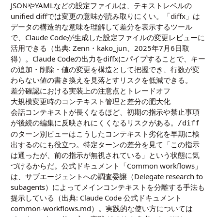
JSONやYAMLなどの設定ファイルは、テキストレベルの
unified diffでは変更の意味が読み取りにくい。「diffx」は
データの構造的な意味を理解して差分を表示するツール
で、Claude Codeが生成した設定ファイルの変更レビューに
活用できる（出典:
Zenn・kako_jun、2025年7月6日取
得
）。Claude Codeの出力をdiffxにパイプすることで、キー
の追加・削除・値の変更を構造として把握でき、行数が変
わらない値の書き換えを見落とすリスクを低減できる。
差分確認における実装上の注意点とトレードオフ
大規模変更時のコンテキスト管理と差分の肥大化
会話コンテキストが長くなるほど、初期の指示や禁止事項
が後続の編集に反映されにくくなるリスクがある。
/diff
のターン別ビューはこうしたコンテキスト劣化を早期に検
出するのにも役立つ。特定ターンの差分を見て「この指示
は通ったが、前の指示が無視されている」という状態に気
づけるからだ。公式ドキュメント「Common workflows」
は、サブエージェントへの調査委譲（Delegate research to
subagents）によってメインコンテキストを分離する手法も
提示している（出典:
Claude Code 公式ドキュメント
common-workflows.md
）。実践的な使い方については