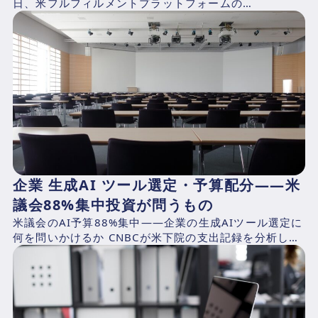
日、米フルフィルメントプラットフォームの
ShipBob（本社：シカゴ、2014年創業、CEO：Dh...
企業 生成AI ツール選定・予算配分——米
議会88%集中投資が問うもの
米議会のAI予算88%集中——企業の生成AIツール選定に
何を問いかけるか CNBCが米下院の支出記録を分析した
結果、2025年4月1日〜2026年3月31日の期...