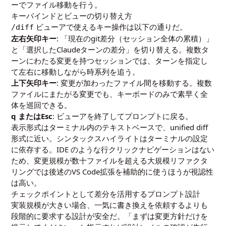
ーでファイル移動を行う。
キーバインドとビューの切り替え方
ビューアで使えるキー操作は以下の通りだ。
/diff
左右矢印キー
: 「現在のgit差分（セッション全体の累積）」
と「選択したClaudeターンの差分」を切り替える。複数タ
ーンにわたる変更を持つセッションでは、ターンを指定し
て左右に移動しながら時系列を追う。
上下矢印キー
: 変更が加わったファイル間を移動する。複数
ファイルにまたがる変更でも、キーボードのみで素早く全
体を巡回できる。
q またはEsc
: ビューアを終了してプロンプトに戻る。
表示形式はターミナル内のテキストベースで、unified diff
形式に近い。シンタックスハイライトはターミナルの設定
に依存する。IDE のような行クリックナビゲーションはない
ため、変更規模が数十ファイルを超える大規模リファクタ
リングでは後述のVS Code拡張を補助的に使うほうが視認性
は高い。
チェックポイントとして差分を活用するプロンプト設計
実装規模が大きい場合、一気に書き換えを依頼するよりも
段階的に要求する設計が安全だ。「まずは変更方針だけを