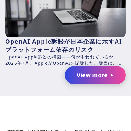
OpenAI Apple訴訟が日本企業に示すAI
プラットフォーム依存のリスク
OpenAI Apple訴訟の構図——何が争われているか
2026年7月、AppleがOpenAIを提訴した。訴因は、元
Appleエンジニアのチャン・リウ（Ch...
View more
AIで、業務の生産性を変革しません
か？