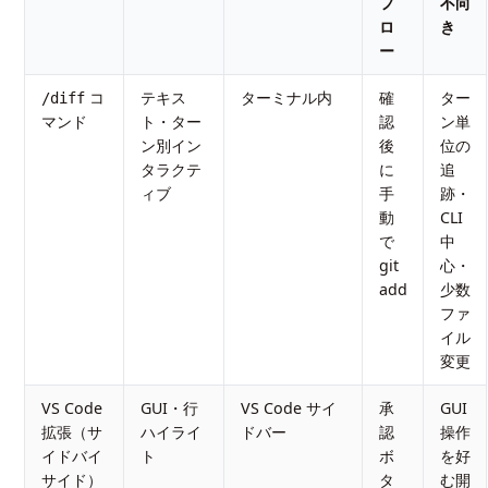
フ
不向
ロ
き
ー
コ
テキス
ターミナル内
確
ター
/diff
マンド
ト・ター
認
ン単
ン別イン
後
位の
タラクテ
に
追
ィブ
手
跡・
動
CLI
で
中
git
心・
add
少数
ファ
イル
変更
VS Code
GUI・行
VS Code サイ
承
GUI
拡張（サ
ハイライ
ドバー
認
操作
イドバイ
ト
ボ
を好
サイド）
タ
む開