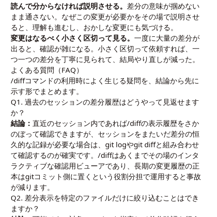
読んで分からなければ説明させる。
差分の意味が掴めない
まま通さない。なぜこの変更が必要かをその場で説明させ
ると、理解も進むし、おかしな変更にも気づける。
変更はなるべく小さく区切って見る。
一度に大量の差分が
出ると、確認が雑になる。小さく区切って依頼すれば、一
つ一つの差分を丁寧に見られて、結局やり直しが減った。
よくある質問（FAQ）
/diffコマンドの利用時によく生じる疑問を、結論から先に
示す形でまとめます。
Q1. 過去のセッションの差分履歴はどうやって見返せます
か？
結論：
直近のセッション内であれば/diffの表示履歴をさか
のぼって確認できますが、セッションをまたいだ差分の恒
久的な記録が必要な場合は、git logやgit diffと組み合わせ
て確認するのが確実です。/diffはあくまでその場のインタ
ラクティブな確認用ビューアであり、長期の変更履歴の正
本はgitコミット側に置くという役割分担で運用すると事故
が減ります。
Q2. 差分表示を特定のファイルだけに絞り込むことはでき
ますか？