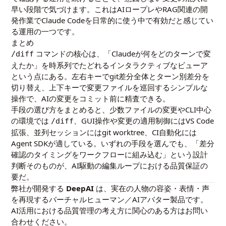
早い段階で気づけます。これはAIロープレやRAG関連の開
発作業でClaude Codeを日常的に使う中で有効だと感じてい
る運用の一つです。
まとめ
コマンドの核心は、「Claudeが何をどのターンで変
/diff
えたか」を時系列でたどれるインタラクティブなビューア
という点にある。左右キーでgit差分全体とターン別差分を
切り替え、上下キーで変更ファイルを巡回するシンプルな
操作で、AIの変更をコミット前に精査できる。
手段の選び方をまとめると、少数ファイルの変更やCLI中心
の環境では
、GUI操作や変更の適用制御にはVS Code
/diff
拡張、並列セッションにはgit worktree、CI自動化には
Agent SDKが適している。いずれの手段を選んでも、「差分
確認のタイミングをワークフローに組み込む」という設計
判断そのものが、AI駆動の編集ループにおける品質保証の
要だ。
弊社が開発する
DeepAI
は、実在の人物の容姿・表情・声
を再現するバーチャルヒューマン／AIアバター製品です。
AI活用における品質管理の考え方に関心のある方はお問い
合わせください。