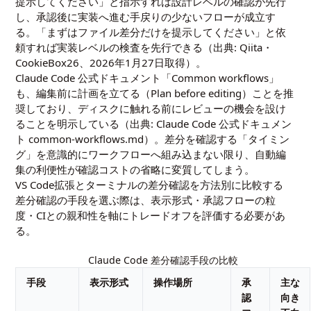
提示してください」と指示すれば設計レベルの確認が先行
し、承認後に実装へ進む手戻りの少ないフローが成立す
る。「まずはファイル差分だけを提示してください」と依
頼すれば実装レベルの検査を先行できる（出典:
Qiita・
CookieBox26、2026年1月27日取得
）。
Claude Code 公式ドキュメント「Common workflows」
も、編集前に計画を立てる（Plan before editing）ことを推
奨しており、ディスクに触れる前にレビューの機会を設け
ることを明示している（出典:
Claude Code 公式ドキュメン
ト common-workflows.md
）。差分を確認する「タイミン
グ」を意識的にワークフローへ組み込まない限り、自動編
集の利便性が確認コストの省略に変質してしまう。
VS Code拡張とターミナルの差分確認を方法別に比較する
差分確認の手段を選ぶ際は、表示形式・承認フローの粒
度・CIとの親和性を軸にトレードオフを評価する必要があ
る。
Claude Code 差分確認手段の比較
手段
表示形式
操作場所
承
主な
認
向き