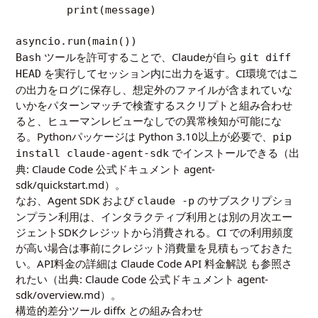
        print(message)

ツールを許可することで、Claudeが自ら
Bash
git diff
を実行してセッション内に出力を返す。CI環境ではこ
HEAD
の出力をログに保存し、想定外のファイルが含まれていな
いかをパターンマッチで検査するスクリプトと組み合わせ
ると、ヒューマンレビューなしでの異常検知が可能にな
る。Pythonパッケージは Python 3.10以上が必要で、
pip
でインストールできる（出
install claude-agent-sdk
典:
Claude Code 公式ドキュメント agent-
sdk/quickstart.md
）。
なお、Agent SDK および
のサブスクリプショ
claude -p
ンプラン利用は、インタラクティブ利用とは別の月次エー
ジェントSDKクレジットから消費される。CI での利用頻度
が高い場合は事前にクレジット消費量を見積もっておきた
い。API料金の詳細は
Claude Code API 料金解説
も参照さ
れたい（出典:
Claude Code 公式ドキュメント agent-
sdk/overview.md
）。
構造的差分ツール diffx との組み合わせ