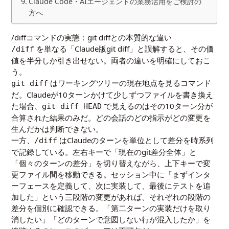
Claude Code・AIエージェントの業務活用をご検討の
方へ
/diffコマンドの実態：git diffとの本質的な違い
を単なる「Claude版git diff」と誤解すると、その価
/diff
値を半分しか引き出せない。両者の違いを明確にしておこ
う。
はワーキングツリーの現在地点を見るコマンド
git diff
だ。Claudeが10ターンかけて少しずつファイルを書き換え
た場合、
で見えるのはその10ターン分が
git diff HEAD
合算された結果のみだ。どの会話のどの指示がどの変更を
生んだかは判断できない。
一方、
はClaudeのターンを単位として差分を時系列
/diff
で記録している。左右キーで「現在のgit差分全体」と
「個々のターンの差分」を切り替えながら、上下キーで変
更ファイル間を移動できる。セッション中に「まずインタ
ーフェースを定義して、次に実装して、最後にテストを追
加した」という三段階の変更があれば、それぞれの段階の
差分を個別に確認できる。「第二ターンの実装だけを取り
消したい」「どのターンで意図しない行が混入したか」を