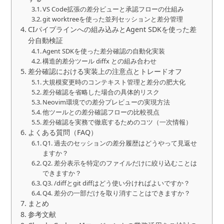
VS Code拡張の差分ビューと承認フローの仕組み
git worktreeを使った並列セッションと差分管理
CIパイプラインへの組み込みとAgent SDKを使った差
分自動検証
Agent SDKを使った差分確認の自動化実装
構造的差分ツール diffx との組み合わせ
差分確認における実装上の注意点とトレードオフ
大規模変更時のコンテキスト管理と差分の肥大化
差分確認を省略した場合の具体的リスク
Neovim環境での差分プレビューの実現方法
他ツールとの差分確認フローの比較視点
差分確認を実務で徹底するためのコツ（一次情報）
よくある質問（FAQ）
Q1. 過去のセッションの差分履歴はどうやって見返せ
ますか？
Q2. 差分表示を特定のファイルだけに絞り込むことは
できますか？
Q3. /diffとgit diffはどう使い分ければよいですか？
Q4. 差分の一部だけを取り消すことはできますか？
まとめ
参考文献