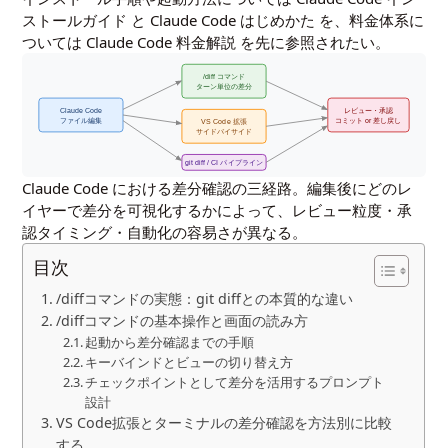
ストールガイド
と
Claude Code はじめかた
を、料金体系に
ついては
Claude Code 料金解説
を先に参照されたい。
/diff コマンド
ターン単位の差分
Claude Code
レビュー・承認
ファイル編集
コミット or 差し戻し
VS Code 拡張
サイドバイサイド
git diff / CI パイプライン
Claude Code における差分確認の三経路。編集後にどのレ
イヤーで差分を可視化するかによって、レビュー粒度・承
認タイミング・自動化の容易さが異なる。
目次
/diffコマンドの実態：git diffとの本質的な違い
/diffコマンドの基本操作と画面の読み方
起動から差分確認までの手順
キーバインドとビューの切り替え方
チェックポイントとして差分を活用するプロンプト
設計
VS Code拡張とターミナルの差分確認を方法別に比較
する