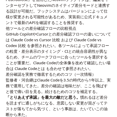
ンターセプトしてNeovimのネイティブ差分モードと連携す
る設計が可能だ。フックシステムはバージョンによって仕
様が変更される可能性があるため、実装前に公式ドキュメ
ントで最新のAPIを確認することを推奨する。
他ツールとの差分確認フローの比較視点
GitHub CopilotやCursorとの差分確認フローの違いについて
は
Claude Code vs Cursor 比較
および
Claude Code vs
Codex 比較
を参照されたい。各ツールによって承認フロー
の粒度・差分表示のタイミング・CIとの統合容易性が異な
るため、チームのワークフローに合ったツールを選択する
ことが重要だ。Claude Codeの全体像を改めて確認したい場
合は
Claude Codeとは
も合わせて参照されたい。
差分確認を実務で徹底するためのコツ（一次情報）
監修者・河合継はClaude Codeを3.5の時代から1年以上、実
務で運用してきた。差分の確認は地味だが、ここを飛ばす
と後で痛い目を見る。続けるためのコツを補足する。
「とりあえず承認」を最大の敵だと思う。
慣れるほど差分
を読まずに通しがちになる。意図しない変更が混ざってテ
ストが落ちてから気づく、という事故は、たいていこの油
断から来た。