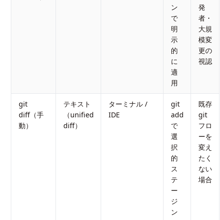
ン
発
で
者・
明
大規
示
模変
的
更の
に
視認
適
用
git
テキスト
ターミナル /
git
既存
diff（手
（unified
IDE
add
git
動）
diff）
で
フロ
選
ーを
択
変え
的
たく
ス
ない
テ
場合
ー
ジ
ン