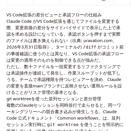
VS Code拡張の差分ビューと承認フローの仕組み
Claude Code がVS Code拡張を通じてファイルを変更する
際、変更前後の差分をサイドバイサイドで表示した上で承
認を求める設計になっている。承認ボタンを押すまで実際
のファイルは書き換えられない（出典:
uravation.com、
2026年3月31日取得
）。ターミナルの
がコミット前
/diff
の事後確認に使うのとは異なり、VS Code拡張の承認フロー
は変更の適用そのものを制御できる点が強みだ。
ただし、数十ファイルを一括変更するリファクタリングで
は承認操作が連続して発生し、作業スループットが低下し
うる。チームで承認権限を持つレビュアーを決め、Claude
の変更を直接mainブランチに反映させない運用ルールを設
けることがリスク管理の基本となる。
git worktreeを使った並列セッションと差分管理
複数のClaudeセッションを同時並行で走らせると、同一ワ
ーキングツリーへの競合書き込みが発生しうる。Claude
Code 公式ドキュメント「Common workflows」は、並列
セッション実行時に
を使うことを明示的に
git worktree