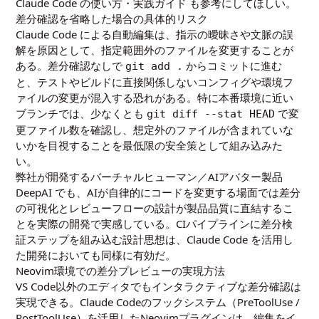
Claude Code の使い方・実践ガイド
も参考にしてほしい。
差分確認を省略した場合の具体的リスク
Claude Code による自動編集は、指示の曖昧さや文脈の誤
解を原因として、指定範囲外のファイルを変更することが
ある。差分確認なしで
からコミットに進む
git add .
と、テストやビルドに直接関係しないコンフィグや環境フ
ァイルの変更が混入する恐れがある。特に本番環境に近い
ブランチでは、少なくとも
で変
git diff --stat HEAD
更ファイル数を確認し、想定外のファイルが含まれていな
いかを目視することを最低限の安全策として組み込みた
い。
弊社が開発するバーチャルヒューマン／AIアバター製品
DeepAI でも、AIが自律的にコードを変更する場面では差分
の可視化とレビューフローの設計が製品品質に直結するこ
とを実際の開発で実感している。CIパイプラインに差分検
証ステップを組み込む設計思想は、Claude Code を活用し
た開発においても同様に有効だ。
Neovim環境での差分プレビューの実現方法
VS Code以外のエディタでもインタラクティブな差分確認は
実現できる。Claude Codeのフックシステム（PreToolUse /
PostToolUse）を活用したNeovimプラグインは、編集をイ