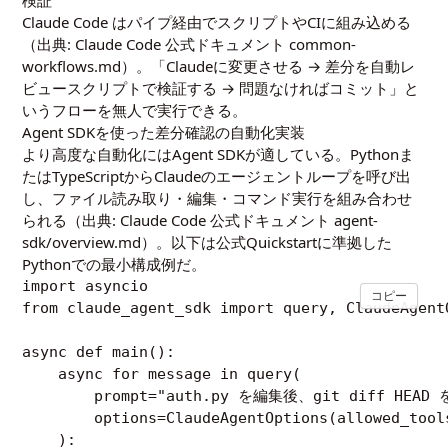
検証
Claude Code はパイプ経由でスクリプトやCIに組み込める
（出典:
Claude Code 公式ドキュメント common-
workflows.md
）。「Claudeに変更させる → 差分を自動レ
ビュースクリプトで検証する → 問題なければコミット」と
いうフローを無人で実行できる。
Agent SDKを使った差分確認の自動化実装
より高度な自動化にはAgent SDKが適している。Pythonま
たはTypeScriptからClaudeのエージェントループを呼び出
し、ファイル読み取り・編集・コマンド実行を組み合わせ
られる（出典:
Claude Code 公式ドキュメント agent-
sdk/overview.md
）。以下は公式Quickstartに準拠した
Pythonでの最小構成例だ。
import asyncio

コピー
from claude_agent_sdk import query, ClaudeAgentO
async def main():

    async for message in query(

        prompt="auth.py を編集後、git diff 
        options=ClaudeAgentOptions(allowed_tool
    ):
