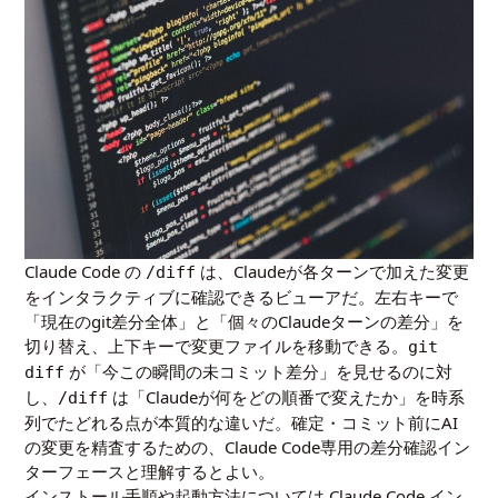
Claude Code の
は、Claudeが各ターンで加えた変更
/diff
をインタラクティブに確認できるビューアだ。左右キーで
「現在のgit差分全体」と「個々のClaudeターンの差分」を
切り替え、上下キーで変更ファイルを移動できる。
git
が「今この瞬間の未コミット差分」を見せるのに対
diff
し、
は「Claudeが何をどの順番で変えたか」を時系
/diff
列でたどれる点が本質的な違いだ。確定・コミット前にAI
の変更を精査するための、Claude Code専用の差分確認イン
ターフェースと理解するとよい。
インストール手順や起動方法については
Claude Code イン