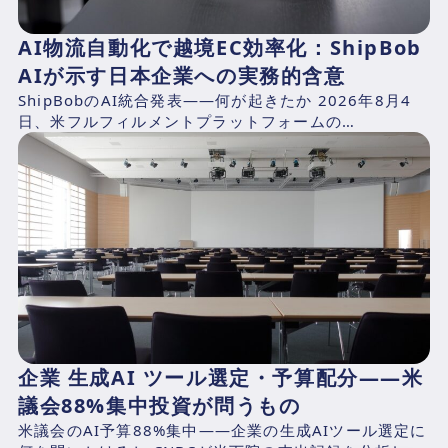
AI物流自動化で越境EC効率化：ShipBob
AIが示す日本企業への実務的含意
ShipBobのAI統合発表——何が起きたか 2026年8月4
日、米フルフィルメントプラットフォームの
ShipBob（本社：シカゴ、2014年創業、CEO：Dh...
企業 生成AI ツール選定・予算配分——米
議会88%集中投資が問うもの
米議会のAI予算88%集中——企業の生成AIツール選定に