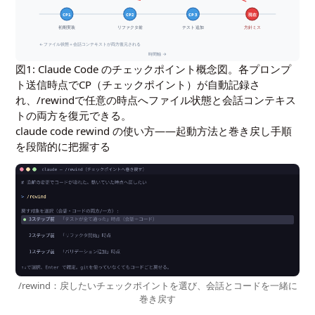
CP1
CP2
CP3
現在
初期実装
リファクタ前
テスト追加
方針ミス
← ファイル状態＋会話コンテキストが両方復元される
時間軸 →
図1: Claude Code のチェックポイント概念図。各プロンプ
ト送信時点でCP（チェックポイント）が自動記録さ
れ、/rewindで任意の時点へファイル状態と会話コンテキス
トの両方を復元できる。
claude code rewind の使い方――起動方法と巻き戻し手順
を段階的に把握する
/rewind：戻したいチェックポイントを選び、会話とコードを一緒に
巻き戻す