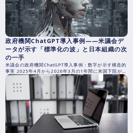
政府機関ChatGPT導入事例——米議会デ
ータが示す「標準化の波」と日本組織の次
の一手
米議会の政府機関ChatGPT導入事例：数字が示す構造的
事実 2025年4月から2026年3月の1年間に米国下院が支
出したAI関連費用を、CNBCが下院支出記録...