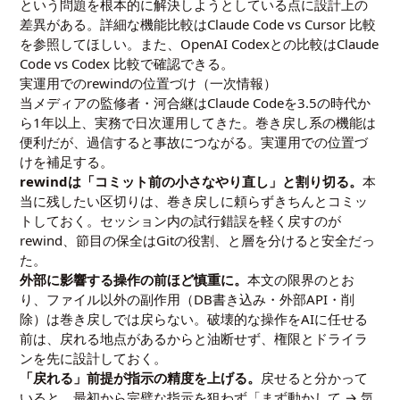
という問題を根本的に解決しようとしている点に設計上の
差異がある。詳細な機能比較は
Claude Code vs Cursor 比較
を参照してほしい。また、OpenAI Codexとの比較は
Claude
Code vs Codex 比較
で確認できる。
実運用でのrewindの位置づけ（一次情報）
当メディアの監修者・河合継はClaude Codeを3.5の時代か
ら1年以上、実務で日次運用してきた。巻き戻し系の機能は
便利だが、過信すると事故につながる。実運用での位置づ
けを補足する。
rewindは「コミット前の小さなやり直し」と割り切る。
本
当に残したい区切りは、巻き戻しに頼らずきちんとコミッ
トしておく。セッション内の試行錯誤を軽く戻すのが
rewind、節目の保全はGitの役割、と層を分けると安全だっ
た。
外部に影響する操作の前ほど慎重に。
本文の限界のとお
り、ファイル以外の副作用（DB書き込み・外部API・削
除）は巻き戻しでは戻らない。破壊的な操作をAIに任せる
前は、戻れる地点があるからと油断せず、権限とドライラ
ンを先に設計しておく。
「戻れる」前提が指示の精度を上げる。
戻せると分かって
いると、最初から完璧な指示を狙わず「まず動かして → 気