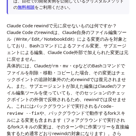
は、自社での開発実例を公開しているクリスタルメソッド
の
無料相談
をご利用ください。
Claude Code rewindで元に戻せないものは何ですか？
Claude Code のrewindは、Claude自身のファイル編集ツー
ル（Write／Edit／NotebookEdit）による変更のみを対象と
しており、Bashコマンドによるファイル変更、サブエージ
ェントによる編集、Claude Code外部で加えられた変更は元
に戻せません。
具体的には、Claudeが
・
・
などのBashコマンドで
rm
mv
cp
ファイルを削除・移動・コピーした場合、その変更はチェ
ックポイントの追跡対象外のためrewindでは復元されませ
ん。また、サブエージェントが加えた編集はClaudeのファ
イル編集ツールを使っていても、そのセッションのチェッ
クポイントの外側で反映されるため、rewindでは戻せませ
ん。これにはバックグラウンドで実行される
/code-
や、バックグラウンドで動作するforkスキ
review --fix
ルによる変更も含まれます（フォアグラウンドで実行され
るforkスキルの変更は、そのターン中に作業ツリーを直接編
集するため通常どおりrewindの対象になります）。さら