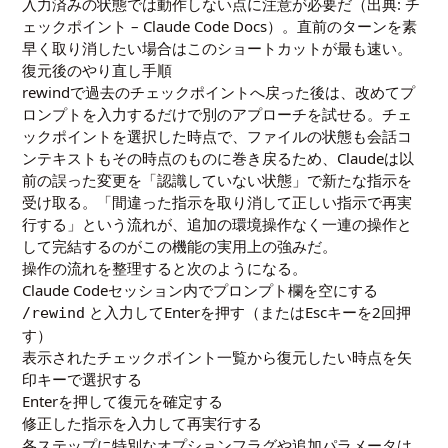
入力済みの状態では動作しない点に注意が必要だ（出典:
チ
ェックポイント – Claude Code Docs
）。直前のターンを素
早く取り消したい場合はこのショートカットが最も速い。
復元後のやり直し手順
rewindで過去のチェックポイントへ戻った後は、改めてプ
ロンプトを入力するだけで別のアプローチを試せる。チェ
ックポイントを選択した時点で、ファイルの状態も会話コ
ンテキストもその時点のものに巻き戻るため、Claudeは以
前の誤った変更を「認識していない状態」で新たな指示を
受け取る。「間違った指示を取り消して正しい指示で再実
行する」という流れが、追加の環境操作なく一連の操作と
して完結するのがこの機能の実用上の強みだ。
操作の流れを整理すると次のようになる。
Claude Codeセッション内でプロンプト欄を空にする
と入力してEnterを押す（またはEscキーを2回押
/rewind
す）
表示されたチェックポイント一覧から復元したい時点を矢
印キーで選択する
Enterを押して復元を確定する
修正した指示を入力して再実行する
各ステップに特別なオプションフラグや追加パラメータは