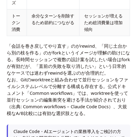
ズ
トー
余分なターンを削除す
セッションが増える
クン
るため節約につながる
ため総消費量は増加
消費
傾向
「会話を巻き戻してやり直す」のがrewind、「同じ土台か
ら別の枝を作る」のがforkというイメージが理解の助けにな
る。長時間セッションで複数の設計案を試したい場合はfork
が有効だが、「直前の失敗を取り消したい」という日常的
なケースでは迷わずrewindを選ぶのが合理的だ。
なお、Gitのworktreeと組み合わせて並行セッションをファ
イルシステムレベルで分離する構成も存在する。公式ドキ
ュメント「Common workflows」では、worktreeを使って
並行セッションの編集衝突を避ける手法が紹介されており
（出典:
Common workflows – Claude Code Docs
）、大規
模なA/B比較には有効な選択肢となる。
Claude Code・AIエージェントの業務導入をご検討の方