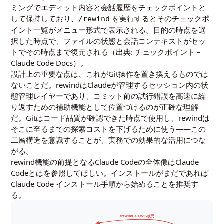
ミングでエディット内容と会話履歴をチェックポイントと
して保持しており、
を実行するとそのチェックポ
/rewind
イント一覧がメニュー形式で表示される。目的の時点を選
択した時点で、ファイルの状態と会話コンテキストがセッ
トでその時点まで復元される（出典:
チェックポイント –
Claude Code Docs
）。
設計上の重要な点は、これがGit操作を置き換えるものでは
ないことだ。rewindはClaudeが管理するセッション内の状
態管理レイヤーであり、コミット前の試行錯誤を高速に繰
り返すための補助機能として位置づけるのが正確な理解
だ。Gitはコード品質が確認できた時点で使用し、rewindは
そこに至るまでの探索コストを下げるために使う――この
二層構造を意識することが、実務での効果的な活用につな
がる。
rewind機能の前提となるClaude Codeの全体像は
Claude
Codeとは
を参照してほしい。インストールがまだであれば
Claude Code インストール手順
から始めることを推奨す
る。
/rewind → CP2へ復元