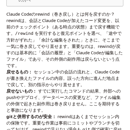
Claude Codeのrewind（巻き戻し）とは何を戻すのか？
rewindは、会話とClaude Codeが加えたコード変更を、以
前のチェックポイント（ある時点の状態）まで戻す機能で
す。
を実行すると復元ポイントを選べ、「途中で
/rewind
方針がずれた」「余計な編集をされた」ときに、そこまで
一気に巻き戻してやり直せます。重要なのは、rewindが戻
すのは基本的に「会話の履歴」と「Claude Codeが編集した
ファイル」であり、その外側の副作用は戻らないという点
です。
戻せるもの：
セッション中の会話の流れと、Claude Code
が書き換えたファイルの内容。誤った方向に進んだ地点ま
で戻して、別の指示からやり直せます。
戻せないもの：
すでに実行したコマンドの結果、外部への
pushやデプロイ、データベースの変更など、ファイル編集
の外側で起きた副作用は巻き戻りません。ここを期待する
と事故になります。
gitと併用するのが安全：
rewindはあくまでセッション内
の保険です。重要な作業は事前にコミットやブランチを切
っておけば、rewindで足りない場合も
側で確実に戻せ
git