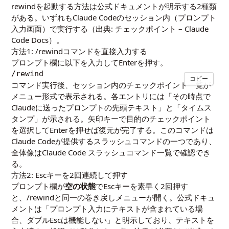
rewindを起動する方法は公式ドキュメントが明示する2種類
がある。いずれもClaude Codeのセッション内（プロンプト
入力画面）で実行する（出典:
チェックポイント – Claude
Code Docs
）。
方法1: /rewindコマンドを直接入力する
プロンプト欄に以下を入力してEnterを押す。
/rewind
コピー
コマンド実行後、セッション内のチェックポイント一覧が
メニュー形式で表示される。各エントリには「その時点で
Claudeに送ったプロンプトの先頭テキスト」と「タイムス
タンプ」が示される。矢印キーで目的のチェックポイント
を選択してEnterを押せば復元が完了する。このコマンドは
Claude Codeが提供するスラッシュコマンドの一つであり、
全体像は
Claude Code スラッシュコマンド一覧
で確認でき
る。
方法2: Escキーを2回連続して押す
プロンプト欄が
空の状態
でEscキーを素早く2回押す
と、/rewindと同一の巻き戻しメニューが開く。公式ドキュ
メントは「プロンプト入力にテキストが含まれている場
合、ダブルEscは機能しない」と明示しており、テキストを