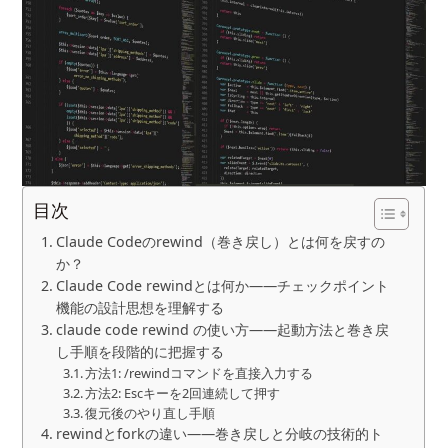
目次
Claude Codeのrewind（巻き戻し）とは何を戻すの
か？
Claude Code rewindとは何か――チェックポイント
機能の設計思想を理解する
claude code rewind の使い方――起動方法と巻き戻
し手順を段階的に把握する
方法1: /rewindコマンドを直接入力する
方法2: Escキーを2回連続して押す
復元後のやり直し手順
rewindとforkの違い――巻き戻しと分岐の技術的ト