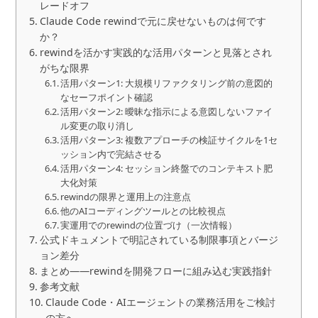
レードオフ
Claude Code rewindで元に戻せないものは何です
か？
rewindを活かす実践的な活用パターンと見落とされ
がちな限界
活用パターン1: 大規模リファクタリング前の意図的
なセーフポイント確認
活用パターン2: 曖昧な指示による意図しないファイ
ル変更の取り消し
活用パターン3: 複数アプローチの検証サイクルを1セ
ッション内で完結させる
活用パターン4: セッション終盤でのコンテキスト肥
大化対策
rewindの限界と運用上の注意点
他のAIコーディングツールとの比較視点
実運用でのrewindの位置づけ（一次情報）
公式ドキュメントで明記されている制限事項とバージ
ョン差分
まとめ――rewindを開発フローに組み込む実践指針
参考文献
Claude Code・AIエージェントの業務活用をご検討
の方へ