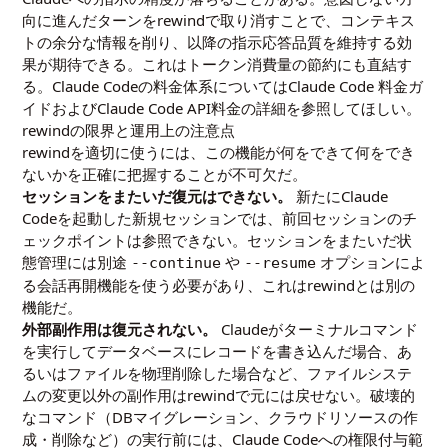
向に進んだターンをrewindで取り消すことで、コンテキス
トの余分な情報を削り、以降の指示応答品質を維持する効
果が期待できる。これはトークン消費量の節約にも直結す
る。Claude Codeの料金体系については
Claude Code 料金ガ
イド
および
Claude Code API料金の詳細
を参照してほしい。
rewindの限界と運用上の注意点
rewindを適切に使うには、この機能が何をできて何をでき
ないかを正確に把握することが不可欠だ。
セッションをまたいだ復元はできない。
新たにClaude
Codeを起動した新規セッションでは、前回セッションのチ
ェックポイントは参照できない。セッションをまたいだ状
態管理には別途
や
オプションによ
--continue
--resume
る会話再開機能を使う必要があり、これはrewindとは別の
機能だ。
外部副作用は復元されない。
Claudeがターミナルコマンド
を実行してデータベースにレコードを書き込んだ場合、あ
るいはファイルを物理削除した場合など、ファイルシステ
ムの変更以外の副作用はrewindで元には戻せない。破壊的
なコマンド（DBマイグレーション、クラウドリソースの作
成・削除など）の実行前には、Claude Codeへの権限付与範