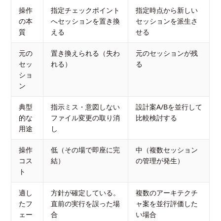
操作
指定チェックポイント
指定時点から新しい
の本
へセッションを置き換
セッションを派生さ
質
える
せる
元の
置き換えられる（失わ
元のセッションが残
セッ
れる）
る
ショ
ン
典型
指示ミス・意図しない
設計案A/Bを並行して
的な
ファイル変更の取り消
比較検討する
用途
し
操作
低（その場で即座に完
中（複数セッション
コス
結）
の管理が発生）
ト
適し
方針が確定している。
複数のアーキテクチ
たフ
直前の実行を誤った場
ャ案を並行評価した
ェー
合
い場合