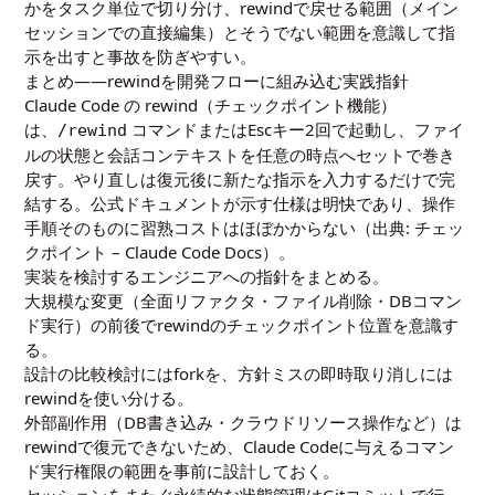
かをタスク単位で切り分け、rewindで戻せる範囲（メイン
セッションでの直接編集）とそうでない範囲を意識して指
示を出すと事故を防ぎやすい。
まとめ――rewindを開発フローに組み込む実践指針
Claude Code の rewind（チェックポイント機能）
は、
コマンドまたはEscキー2回で起動し、ファイ
/rewind
ルの状態と会話コンテキストを任意の時点へセットで巻き
戻す。やり直しは復元後に新たな指示を入力するだけで完
結する。公式ドキュメントが示す仕様は明快であり、操作
手順そのものに習熟コストはほぼかからない（出典:
チェッ
クポイント – Claude Code Docs
）。
実装を検討するエンジニアへの指針をまとめる。
大規模な変更（全面リファクタ・ファイル削除・DBコマン
ド実行）の前後でrewindのチェックポイント位置を意識す
る。
設計の比較検討にはforkを、方針ミスの即時取り消しには
rewindを使い分ける。
外部副作用（DB書き込み・クラウドリソース操作など）は
rewindで復元できないため、Claude Codeに与えるコマン
ド実行権限の範囲を事前に設計しておく。
セッションをまたぐ永続的な状態管理はGitコミットで行