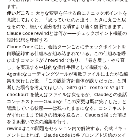
ます。
使いどころ：
大きな変更を任せる前にチェックポイントを
意識しておくと、「思っていたのと違う」ときに丸ごと戻
せるので、細かく差分を打ち消すより速く復旧できます。
Claude Code rewindとは何か――チェックポイント機能の
設計思想を理解する
Claude Code には、会話ターンごとにチェックポイントを
自動記録する仕組みが組み込まれている。この仕組みを呼
び出すコマンドが
であり、「巻き戻し・やり直
/rewind
し」を実現する中核的な操作手段として機能する。
Agenticなコーディングツールが複数ファイルにまたがる編
集を実行した後、「この設計方針自体が誤りだった」と判
断した場合を考えてほしい。Gitの
や
git restore
git
を使えばファイルは戻せるが、Claudeとの会話
checkout
コンテキスト――Claudeが「この変更は既に完了した」と
認識している状態――は残ったままになる。コンテキスト
がずれたままで続きの指示を送ると、Claudeは誤った前提
を引き継いで次の編集を行う。
rewindはこの問題をセッション内で解決する。公式ドキュ
メントによれば、Claude Code は各プロンプト送信のタイ