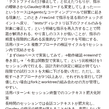
「テストファイルだけ修正して」と伝えたつもりが、指示
の曖昧さからClaudeが本体コードも変更してしまった――
というケースはAgenticなコーディングツールで頻繁に起き
る現象だ。このとき
で指示を送る前のチェックポ
/rewind
イントへ戻り、「tests/ディレクトリ以下のファイルのみを
対象に修正して」という明確な指示を再入力することで問
題が解消される。やり直しのコストが低いことが、指示の
精度を段階的に高める反復的なアプローチを可能にする。
活用パターン3: 複数アプローチの検証サイクルを1セッショ
ン内で完結させる
「まずclassベースで実装してみて」→動作確認→rewindで
巻き戻し→「今度は関数型で実装して」という比較検討を1
セッション内で行える。設計方針の決定に確証が持てない
段階での試行コストを大幅に下げる使い方だ。ただし、比
較すべきアプローチが3つ以上あり、それぞれを並行して評
価したい場合はforkとworktreeの組み合わせの方が管理し
やすい。
活用パターン4: セッション終盤でのコンテキスト肥大化対
策
長時間のセッションでは会話コンテキストが肥大化し、
Claudeへの指示の精度が落ちることがある。意図しない方