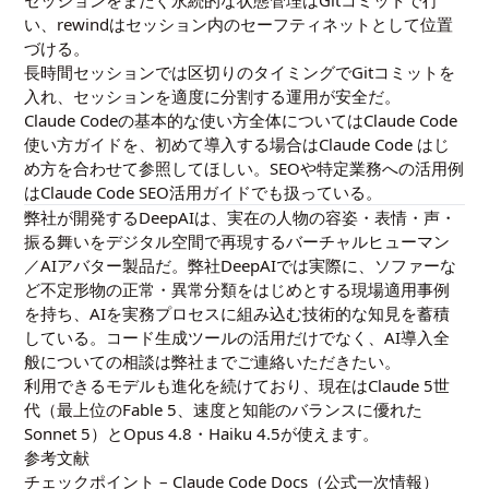
い、rewindはセッション内のセーフティネットとして位置
づける。
長時間セッションでは区切りのタイミングでGitコミットを
入れ、セッションを適度に分割する運用が安全だ。
Claude Codeの基本的な使い方全体については
Claude Code
使い方ガイド
を、初めて導入する場合は
Claude Code はじ
め方
を合わせて参照してほしい。SEOや特定業務への活用例
は
Claude Code SEO活用ガイド
でも扱っている。
弊社が開発する
DeepAI
は、実在の人物の容姿・表情・声・
振る舞いをデジタル空間で再現するバーチャルヒューマン
／AIアバター製品だ。弊社DeepAIでは実際に、ソファーな
ど不定形物の正常・異常分類をはじめとする現場適用事例
を持ち、AIを実務プロセスに組み込む技術的な知見を蓄積
している。コード生成ツールの活用だけでなく、AI導入全
般についての相談は弊社までご連絡いただきたい。
利用できるモデルも進化を続けており、現在はClaude 5世
代（最上位のFable 5、速度と知能のバランスに優れた
Sonnet 5）とOpus 4.8・Haiku 4.5が使えます。
参考文献
チェックポイント – Claude Code Docs（公式一次情報）