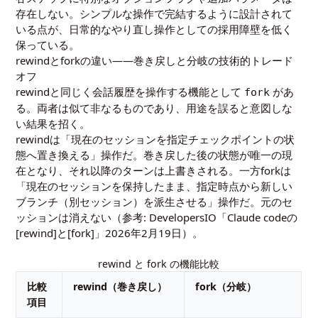
存在しない。シンプルな操作で完結するように設計されて
いる点が、日常的なやり直し操作としての採用障壁を低く
保っている。
rewindとforkの違い――巻き戻しと分岐の技術的トレード
オフ
rewindと同じく会話履歴を操作する機能として
があ
fork
る。両者は似て非なるものであり、用途を誤ると意図しな
い結果を招く。
rewindは「現在のセッションを指定チェックポイントの状
態へ置き換える」操作だ。巻き戻した後の状態が唯一の現
在となり、それ以降のターンは上書きされる。一方forkは
「現在のセッションを保持したまま、指定時点から新しい
ブランチ（別セッション）を派生させる」操作だ。元のセ
ッションは消えない（参考:
DevelopersIO「Claude codeの
[rewind]と[fork]」2026年2月19日
）。
rewind と fork の機能比較
比較
rewind（巻き戻し）
fork（分岐）
項目