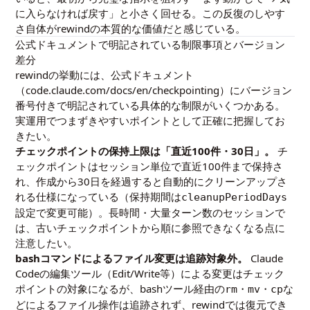
に入らなければ戻す」と小さく回せる。この反復のしやす
さ自体がrewindの本質的な価値だと感じている。
公式ドキュメントで明記されている制限事項とバージョン
差分
rewindの挙動には、公式ドキュメント
（code.claude.com/docs/en/checkpointing）にバージョン
番号付きで明記されている具体的な制限がいくつかある。
実運用でつまずきやすいポイントとして正確に把握してお
きたい。
チェックポイントの保持上限は「直近100件・30日」。
チ
ェックポイントはセッション単位で直近100件まで保持さ
れ、作成から30日を経過すると自動的にクリーンアップさ
れる仕様になっている（保持期間は
cleanupPeriodDays
設定で変更可能）。長時間・大量ターン数のセッションで
は、古いチェックポイントから順に参照できなくなる点に
注意したい。
bashコマンドによるファイル変更は追跡対象外。
Claude
Codeの編集ツール（Edit/Write等）による変更はチェック
ポイントの対象になるが、bashツール経由の
・
・
な
rm
mv
cp
どによるファイル操作は追跡されず、rewindでは復元でき