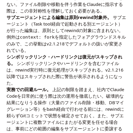
ない。ファイル削除や移動を伴う作業をClaudeに指示する
際は、この非対称性を理解しておく必要がある。
サブエージェントによる編集は原則rewind対象外。
サブエ
ージェント（Task tool経由で起動される別エージェント）
が行った編集は、原則としてrewindの対象に含まれない。
例外は
を指定したフォアグラウンドスキル
context: fork
のみで、この挙動はv2.1.218でデフォルトの扱いが変更さ
れている。
シンボリックリンク・ハードリンクは復元がスキップされ
る。
シンボリックリンクやハードリンクを含むファイル
は、rewind実行時に復元処理がスキップされる。v2.1.216
以降ではスキップされた際に警告が表示されるようになっ
た。
実務での回避ルール。
上記の制限を踏まえ、社内でClaude
Codeを日常的に使う際は次の運用を徹底したい。破壊的な
結果になりうる操作（大量のファイル削除・移動、DBマイ
グレーション等）をbash経由で行わせる前には、rewindに
頼らずGitコミットで状態を確定させておく。また、サブエ
ージェントに複数ファイルにまたがる変更を任せる場合
は、事前にどの範囲の編集をサブエージェントに委譲する