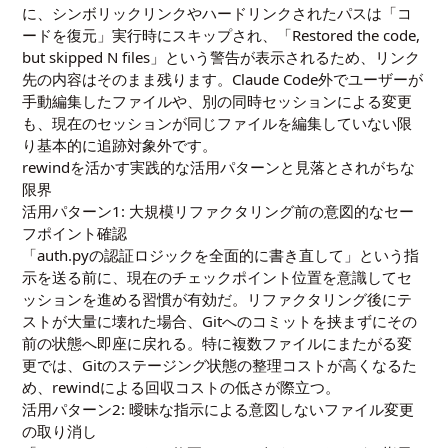
に、シンボリックリンクやハードリンクされたパスは「コ
ードを復元」実行時にスキップされ、「Restored the code,
but skipped N files」という警告が表示されるため、リンク
先の内容はそのまま残ります。Claude Code外でユーザーが
手動編集したファイルや、別の同時セッションによる変更
も、現在のセッションが同じファイルを編集していない限
り基本的に追跡対象外です。
rewindを活かす実践的な活用パターンと見落とされがちな
限界
活用パターン1: 大規模リファクタリング前の意図的なセー
フポイント確認
「auth.pyの認証ロジックを全面的に書き直して」という指
示を送る前に、現在のチェックポイント位置を意識してセ
ッションを進める習慣が有効だ。リファクタリング後にテ
ストが大量に壊れた場合、Gitへのコミットを挟まずにその
前の状態へ即座に戻れる。特に複数ファイルにまたがる変
更では、Gitのステージング状態の整理コストが高くなるた
め、rewindによる回収コストの低さが際立つ。
活用パターン2: 曖昧な指示による意図しないファイル変更
の取り消し