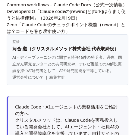
Common workflows – Claude Code Docs（公式一次情報）
DevelopersIO「Claude codeの[rewind]と[fork]はうまく使
うと結構便利」（2026年2月19日）
Zenn「Claude Codeのチェックポイント機能（rewind）と
は？コードを巻き戻す使い方」
監修
河合 継（クリスタルメソッド株式会社 代表取締役）
AI・ディープラーニングに関する特許16件の発明者。過去、国
立がん研究センターとの共同研究や、テレビ番組でのAI解説実
績を持つAI研究者として、AIの研究開発を主導している。
運営会社について
｜
編集方針
Claude Code・AIエージェントの業務活用をご検討
の方へ
クリスタルメソッドは、Claude Codeを実務投入し
ている開発会社として、AIエージェント・社員AIの
導入と開発効率化を支援しています。自社サイトの