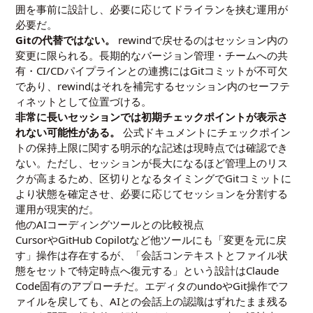
囲を事前に設計し、必要に応じてドライランを挟む運用が
必要だ。
Gitの代替ではない。
rewindで戻せるのはセッション内の
変更に限られる。長期的なバージョン管理・チームへの共
有・CI/CDパイプラインとの連携にはGitコミットが不可欠
であり、rewindはそれを補完するセッション内のセーフテ
ィネットとして位置づける。
非常に長いセッションでは初期チェックポイントが表示さ
れない可能性がある。
公式ドキュメントにチェックポイン
トの保持上限に関する明示的な記述は現時点では確認でき
ない。ただし、セッションが長大になるほど管理上のリス
クが高まるため、区切りとなるタイミングでGitコミットに
より状態を確定させ、必要に応じてセッションを分割する
運用が現実的だ。
他のAIコーディングツールとの比較視点
CursorやGitHub Copilotなど他ツールにも「変更を元に戻
す」操作は存在するが、「会話コンテキストとファイル状
態をセットで特定時点へ復元する」という設計はClaude
Code固有のアプローチだ。エディタのundoやGit操作でフ
ァイルを戻しても、AIとの会話上の認識はずれたまま残る