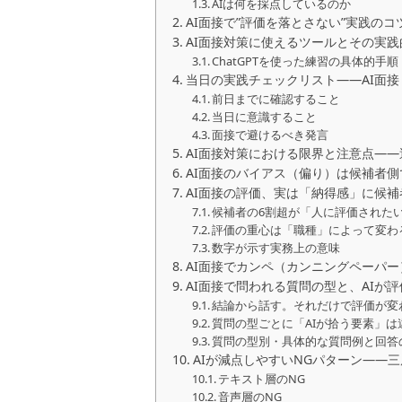
AIは何を採点しているのか
AI面接で”評価を落とさない”実践のコ
AI面接対策に使えるツールとその実践
ChatGPTを使った練習の具体的手順
当日の実践チェックリスト――AI面接
前日までに確認すること
当日に意識すること
面接で避けるべき発言
AI面接対策における限界と注意点―
AI面接のバイアス（偏り）は候補者
AI面接の評価、実は「納得感」に候
候補者の6割超が「人に評価された
評価の重心は「職種」によって変わ
数字が示す実務上の意味
AI面接でカンペ（カンニングペーパ
AI面接で問われる質問の型と、AIが
結論から話す。それだけで評価が変
質問の型ごとに「AIが拾う要素」は
質問の型別・具体的な質問例と回答
AIが減点しやすいNGパターン――
テキスト層のNG
音声層のNG