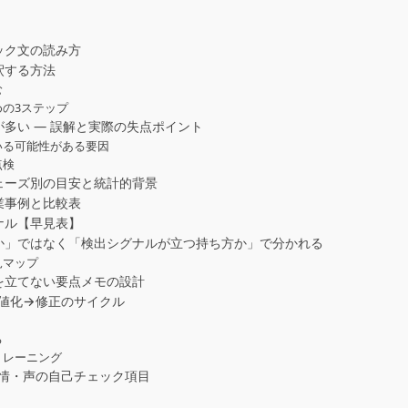
ック文の読み方
釈する方法
む
の3ステップ
多い — 誤解と実際の失点ポイント
いる可能性がある要因
点検
ェーズ別の目安と統計的背景
業事例と比較表
ナル【早見表】
か」ではなく「検出シグナルが立つ持ち方か」で分かれる
見マップ
を立てない要点メモの設計
数値化→修正のサイクル
る
トレーニング
表情・声の自己チェック項目