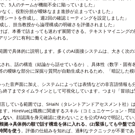
ミで、5人のチームが機能不全に陥っていました」
かなく、役割分担が曖昧なまま進捗が止まっていました」
理シートを作成し、週2回の確認ミーティングを設定しました」
成し、担当教授から論理構成の明確さを評価されました」
けば、本番で詰まっても迷わず展開できる。
テキストマイニング
の
コアリングに有利に働くとみられる。
な範囲で具体的に説明します。多くのAI面接システムは、大きく次
ト化され、話の構造（結論から話せているか）、具体性（数字・固有
答の曖昧な部分に深掘り質問が自動生成されるため、「暗記した模
といった音声面に加え、システムによっては表情などの非言語情報も
ら終了までタイムラインとして可視化しています。つまり「冒頭は
明言している範囲では、SHaiN（タレントアンドアセスメント社）
す。HireVueは職務に関連するスキル（コミュニケーション・
しない
、顔認識を身元確認に使わないことを公式FAQで明記してい
論→根拠→具体例の順で話す構造を体に入れる、(2)緊張しても中盤で
時間を使う
。評価の仕組みを知れば、過剰なテクニックが不要であ