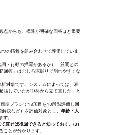
観点からも、構造が明確な回答ほど重要
の3つの情報を組み合わせて評価していま
名詞・行動の描写があるか）、質問との
範回答」はむしろ深掘りで崩れやすくな
分析対象です。システムによっては、表
緊張していたが中盤から立て直した」と
は標準プランで18項目を10段階評価し回
問題解決など）を評価対象とし、
年齢・人
ます。
立て直せば挽回できると知っておく、(3)
ることが分かります。