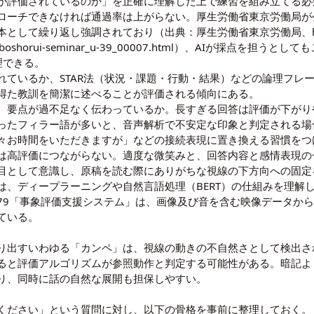
何が評価されているのか」を正確に理解した上で練習を組み立てる
ローチできなければ通過率は上がらない。厚生労働省東京労働局が
本として繰り返し強調されており（出典：厚生労働省東京労働局、
uboshorui-seminar_u-39_00007.html
）、AIが採点を担うとして
理できる。
れているか、STAR法（状況・課題・行動・結果）などの論理フレ
得た教訓を簡潔に述べることが評価される傾向にある。
安に、要点が過不足なく伝わっているか。長すぎる回答は評価が下がり
ったフィラー語が多いと、音声解析で不安定な印象と判定される場
々お時間をいただきますが」などの接続表現に置き換える習慣をつ
は高評価につながらない。適度な微笑みと、回答内容と感情表現の
目として意識し、原稿を読む際にありがちな視線の下方向への固定
は、
ディープラーニング
や
自然言語処理（BERT）
の仕組みを理解
979「事象評価支援システム」
は、画像及び音を含む映像データか
ている。
り出すいわゆる「カンペ」は、視線の動きの不自然さとして検出さ
ると評価アルゴリズムが参照動作と判定する可能性がある。暗記よ
り、同時に話の自然な展開も担保しやすい。
ください」という質問に対し、以下の骨格を事前に整理しておく。