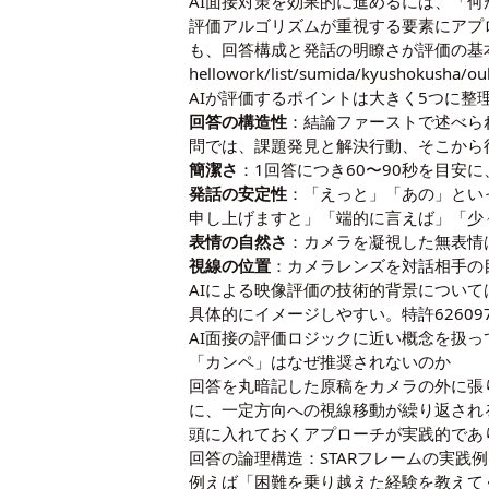
AI面接対策を効果的に進めるには、「
評価アルゴリズムが重視する要素にアプ
も、回答構成と発話の明瞭さが評価の基
hellowork/list/sumida/kyushokusha/o
AIが評価するポイントは大きく5つに整
回答の構造性
：結論ファーストで述べら
問では、課題発見と解決行動、そこから
簡潔さ
：1回答につき60〜90秒を目
発話の安定性
：「えっと」「あの」とい
申し上げますと」「端的に言えば」「少
表情の自然さ
：カメラを凝視した無表情
視線の位置
：カメラレンズを対話相手の
AIによる映像評価の技術的背景について
具体的にイメージしやすい。
特許6260
AI面接の評価ロジックに近い概念を扱っ
「カンペ」はなぜ推奨されないのか
回答を丸暗記した原稿をカメラの外に張
に、一定方向への視線移動が繰り返され
頭に入れておくアプローチが実践的であ
回答の論理構造：STARフレームの実践例
例えば「困難を乗り越えた経験を教えて