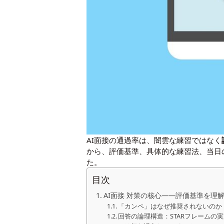
AI面接の通過率は、闇雲な練習ではなく
から、評価基準、具体的な練習法、当日
た。
目次
AI面接 対策の核心――評価基準を理
「カンペ」はなぜ推奨されないのか
回答の論理構造：STARフレームの