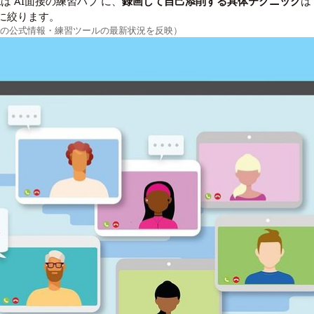
像
は
AI面接の練習ハブ
に、
録画して自己添削する具体テクニック
に絞ります。
ビスの公式情報・練習ツールの最新状況を反映）