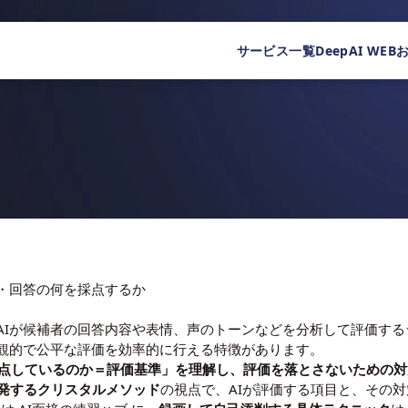
サービス一覧
DeepAI WEB
声・回答の何を採点するか
、AIが候補者の回答内容や表情、声のトーンなどを分析して評価す
観的で公平な評価を効率的に行える特徴があります。
て採点しているのか＝評価基準」を理解し、評価を落とさないための対
開発するクリスタルメソッド
の視点で、AIが評価する項目と、その