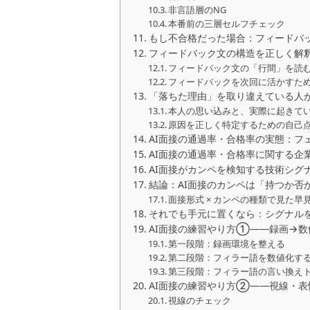
非言語層のNG
本番前の三層セルフチェック
もし不合格だった場合：フィードバ
フィードバック文の構造を正しく解
フィードバック文の「行間」を読
フィードバックを次回に活かすため
「落ちた理由」を取り違えている人が
本人の思い込みと、実際に起きて
原因を正しく特定するための自己
AI面接の通過率・合格率の実態：フ
AI面接の通過率・合格率に関する企
AI面接がカンペを検知する技術シグ
結論：AI面接のカンペは「持つか否
面接形式 × カンペの種類で見た早
それでも手元に置くなら：シグナル
AI面接の練習やり方①――録画→
第一段階：録画環境を整える
第二段階：フィラー語を数値化す
第三段階：フィラー語の言い換え
AI面接の練習やり方②――視線・
視線のチェック