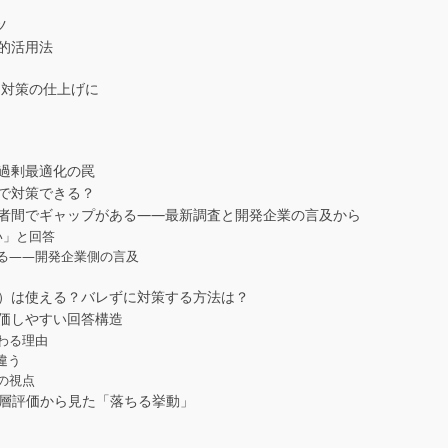
ツ
的活用法
 対策の仕上げに
―過剰最適化の罠
側で対策できる？
補者間でギャップがある——最新調査と開発企業の言及から
い」と回答
る——開発企業側の言及
ー）は使える？バレずに対策する方法は？
評価しやすい回答構造
わる理由
違う
の視点
三層評価から見た「落ちる挙動」