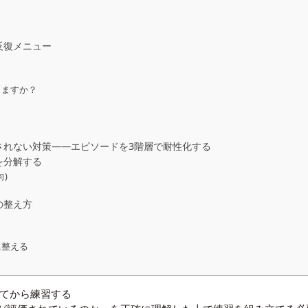
反復メニュー
りますか？
されない対策――エピソードを3階層で耐性化する
を分解する
)
の整え方
に整える
してから練習する