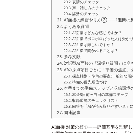
表情のチェック
声・話し方のチェック
姿勢のチェック
AI面接の練習やり方③――1週間の
よくある質問
AI面接はどんな感じですか？
AI面接でボロボロだった人は受か
AI面接は難しいですか？
AI面接で聞かれることは？
参考文献
対話型AI面接の「深掘り質問」に崩
AIの採点項目ごとに「準備の焦点」
採点軸別・準備の要点(一般的な傾向
準備の優先順位づけ
本番までの準備ステップと収録環境
本番3日前〜当日の準備ステップ
収録環境のチェックリスト
回答を「AIが読み取りやすい形」
関連記事
AI面接 対策の核心――評価基準を理解