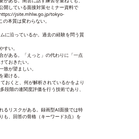
必要がある。闇雲に話す練習を重ねても、
公開している面接対策セミナー資料で
https://jsite.mhlw.go.jp/tokyo-
もこの本質は変わらない。
ームに沿っているか。過去の経験を問う質
やすい。
合がある。「えっと」の代わりに「一点
けておきたい。
一致が望ましい。
を避ける。
しておくと、何が解析されているかをより
ら多段階の連関度評価を行う技術であり、
れるリスクがある。録画型AI面接では特
りも、回答の骨格（キーワード3点）を