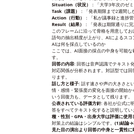
Situation（状況）
：「大学3年次のゼ
Task（課題）
：「発表期限まで2週間し
Action（行動）
：「私が議事録と進捗管
Result（結果）
：「発表は期限通りに完
このフレームに沿って骨格を用意してお
語句の抽出精度が上がり、AIによるス
AIは何を採点しているのか
ここでは、AI面接の採点の中身を可能
す。
回答の内容
: 回答は音声認識でテキス
対応関係が分析されます。対話型では回
ります。
話し方と様子
: 話す速さや声の大きさ
情・感情・緊張度の変化を面接の開始か
いう回復力も、データとして残ります。
公表されている評価方針
: 各社が公式に
答をすべてテキスト化すると説明していま
種・性別・GPA・出身大学は評価に使用
対策上の結論はシンプルです。
(1)結
見た目の演出より回答の中身と一貫性に