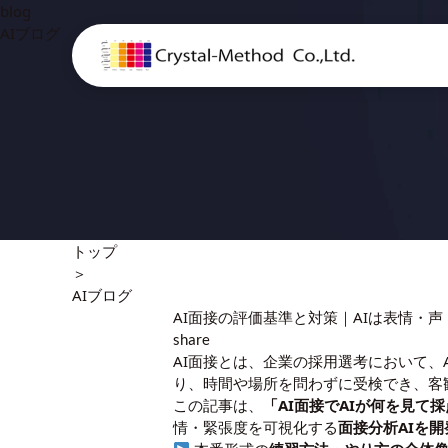
blog
AIブログ
トップ
＞
AIブログ
AI面接の評価基準と対策｜AIは表情・
share
AI面接とは、企業の採用選考において
り、時間や場所を問わずに受検でき、客
この記事は、
「AI面接でAIが何を見
情・緊張度を可視化する
面接分析AIを