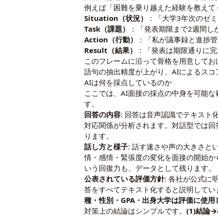
例えば「困難を乗り越えた経験を教えて
Situation（状況）
：「大学3年次のゼ
Task（課題）
：「発表期限まで2週間し
Action（行動）
：「私が議事録と進捗管
Result（結果）
：「発表は期限通りに完
このフレームに沿って骨格を用意してお
語句の抽出精度が上がり、AIによるス
AIは何を採点しているのか
ここでは、AI面接の採点の中身を可能
す。
回答の内容
: 回答は音声認識でテキス
対応関係が分析されます。対話型では回
ります。
話し方と様子
: 話す速さや声の大きさ
情・感情・緊張度の変化を面接の開始か
いう回復力も、データとして残ります。
公表されている評価方針
: 各社が公式に
答をすべてテキスト化すると説明していま
種・性別・GPA・出身大学は評価に使用
対策上の結論はシンプルです。
(1)結