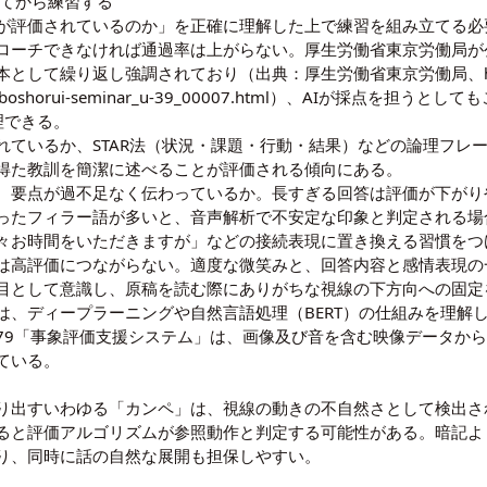
してから練習する
何が評価されているのか」を正確に理解した上で練習を組み立てる
ローチできなければ通過率は上がらない。厚生労働省東京労働局が
本として繰り返し強調されており（出典：厚生労働省東京労働局、
uboshorui-seminar_u-39_00007.html
）、AIが採点を担うとして
理できる。
れているか、STAR法（状況・課題・行動・結果）などの論理フレ
得た教訓を簡潔に述べることが評価される傾向にある。
安に、要点が過不足なく伝わっているか。長すぎる回答は評価が下がり
ったフィラー語が多いと、音声解析で不安定な印象と判定される場
々お時間をいただきますが」などの接続表現に置き換える習慣をつ
は高評価につながらない。適度な微笑みと、回答内容と感情表現の
目として意識し、原稿を読む際にありがちな視線の下方向への固定
は、
ディープラーニング
や
自然言語処理（BERT）
の仕組みを理解
979「事象評価支援システム」
は、画像及び音を含む映像データか
ている。
り出すいわゆる「カンペ」は、視線の動きの不自然さとして検出さ
ると評価アルゴリズムが参照動作と判定する可能性がある。暗記よ
り、同時に話の自然な展開も担保しやすい。