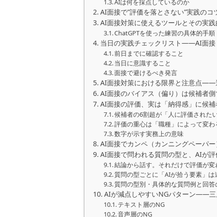
AIは何を採点しているのか
AI面接で”評価を落とさない”実践のコ
AI面接対策に使えるツールとその実践
ChatGPTを使った練習の具体的手順
当日の実践チェックリスト――AI面接
前日までに確認すること
当日に意識すること
面接で避けるべき発言
AI面接対策における限界と注意点―
AI面接のバイアス（偏り）は候補者
AI面接の評価、実は「納得感」に候
候補者の6割超が「人に評価された
評価の重心は「職種」によって変わ
数字が示す実務上の意味
AI面接でカンペ（カンニングペーパ
AI面接で問われる質問の型と、AIが
結論から話す。それだけで評価が変
質問の型ごとに「AIが拾う要素」は
質問の型別・具体的な質問例と回答
AIが減点しやすいNGパターン――
テキスト層のNG
音声層のNG