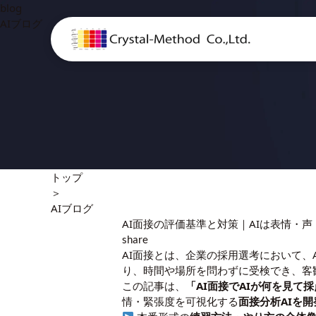
blog
AIブログ
トップ
＞
AIブログ
AI面接の評価基準と対策｜AIは表情・
share
AI面接とは、企業の採用選考において
り、時間や場所を問わずに受検でき、客
この記事は、
「AI面接でAIが何を見
情・緊張度を可視化する
面接分析AIを