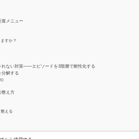
反復メニュー
りますか？
されない対策――エピソードを3階層で耐性化する
を分解する
)
の整え方
に整える