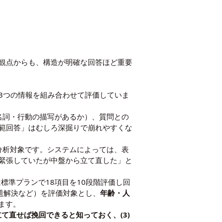
観点からも、構造が明確な回答ほど重要
の3つの情報を組み合わせて評価していま
名詞・行動の描写があるか）、質問との
範回答」はむしろ深掘りで崩れやすくな
分析対象です。システムによっては、表
緊張していたが中盤から立て直した」と
は標準プランで18項目を10段階評価し回
問題解決など）を評価対象とし、
年齢・人
ます。
立て直せば挽回できると知っておく、(3)