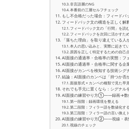
非言語層のNG
本番前の三層セルフチェック
もし不合格だった場合：フィードバ
フィードバック文の構造を正しく解
フィードバック文の「行間」を読
フィードバックを次回に活かすため
「落ちた理由」を取り違えている人が
本人の思い込みと、実際に起きて
原因を正しく特定するための自己
AI面接の通過率・合格率の実態：フ
AI面接の通過率・合格率に関する企
AI面接がカンペを検知する技術シグ
結論：AI面接のカンペは「持つか否
面接形式 × カンペの種類で見た早
それでも手元に置くなら：シグナル
AI面接の練習やり方①――録画→
第一段階：録画環境を整える
第二段階：フィラー語を数値化す
第三段階：フィラー語の言い換え
AI面接の練習やり方②――視線・
視線のチェック