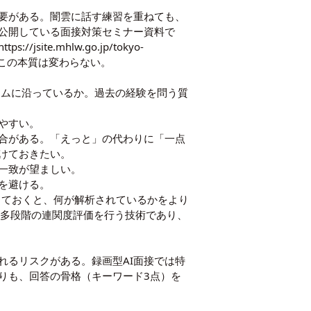
必要がある。闇雲に話す練習を重ねても、
公開している面接対策セミナー資料で
https://jsite.mhlw.go.jp/tokyo-
もこの本質は変わらない。
ームに沿っているか。過去の経験を問う質
やすい。
合がある。「えっと」の代わりに「一点
けておきたい。
一致が望ましい。
を避ける。
しておくと、何が解析されているかをより
ら多段階の連関度評価を行う技術であり、
れるリスクがある。録画型AI面接では特
りも、回答の骨格（キーワード3点）を