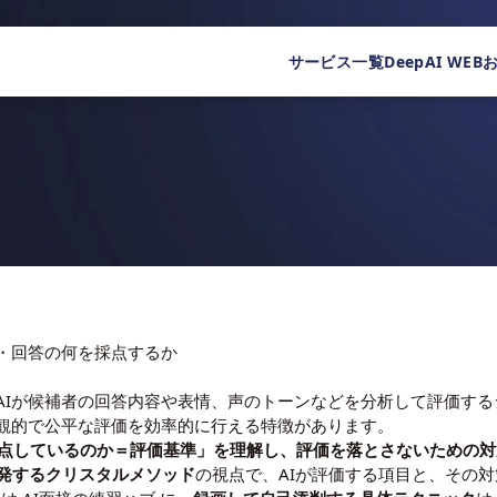
サービス一覧
DeepAI WEB
声・回答の何を採点するか
、AIが候補者の回答内容や表情、声のトーンなどを分析して評価す
観的で公平な評価を効率的に行える特徴があります。
て採点しているのか＝評価基準」を理解し、評価を落とさないための対
開発するクリスタルメソッド
の視点で、AIが評価する項目と、その