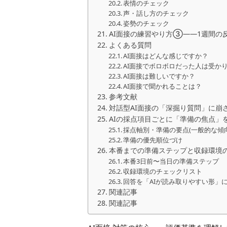
表情のチェック
声・話し方のチェック
姿勢のチェック
AI面接の練習やり方③――1週間の
よくある質問
AI面接はどんな感じですか？
AI面接でボロボロだった人は受か
AI面接は難しいですか？
AI面接で聞かれることは？
参考文献
対話型AI面接の「深掘り質問」に崩
AIの採点項目ごとに「準備の焦点」
採点軸別・準備の要点(一般的な傾向
準備の優先順位づけ
本番までの準備ステップと収録環境
本番3日前〜当日の準備ステップ
収録環境のチェックリスト
回答を「AIが読み取りやすい形」
関連記事
関連記事