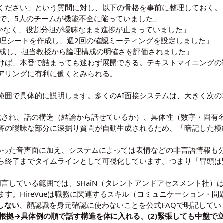
ください」という質問に対し、以下の骨格を事前に整理しておく。
ミで、5人のチームが機能不全に陥っていました」
かなく、役割分担が曖昧なまま進捗が止まっていました」
理シートを作成し、週2回の確認ミーティングを設定しました」
成し、担当教授から論理構成の明確さを評価されました」
けば、本番で詰まっても迷わず展開できる。
テキストマイニング
の
コアリングに有利に働くとみられる。
な範囲で具体的に説明します。多くのAI面接システムは、大きく次
ト化され、話の構造（結論から話せているか）、具体性（数字・固有
答の曖昧な部分に深掘り質問が自動生成されるため、「暗記した模
といった音声面に加え、システムによっては表情などの非言語情報も
ら終了までタイムラインとして可視化しています。つまり「冒頭は
明言している範囲では、SHaiN（タレントアンドアセスメント社）
す。HireVueは職務に関連するスキル（コミュニケーション・
しない
、顔認識を身元確認に使わないことを公式FAQで明記してい
論→根拠→具体例の順で話す構造を体に入れる、(2)緊張しても中盤で