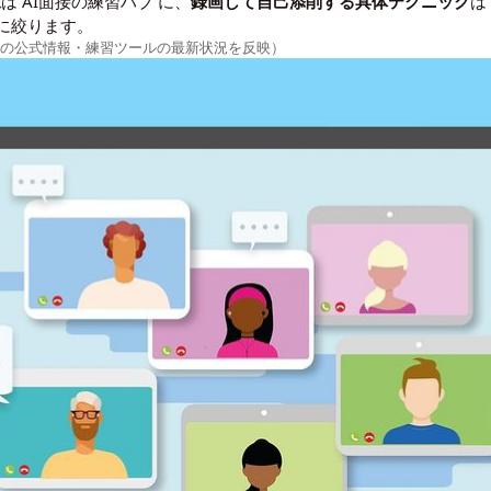
像
は
AI面接の練習ハブ
に、
録画して自己添削する具体テクニック
に絞ります。
ビスの公式情報・練習ツールの最新状況を反映）