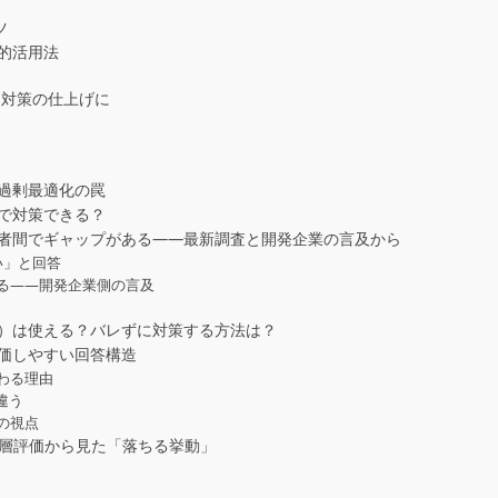
ツ
的活用法
 対策の仕上げに
―過剰最適化の罠
側で対策できる？
補者間でギャップがある——最新調査と開発企業の言及から
い」と回答
る——開発企業側の言及
ー）は使える？バレずに対策する方法は？
評価しやすい回答構造
わる理由
違う
の視点
三層評価から見た「落ちる挙動」