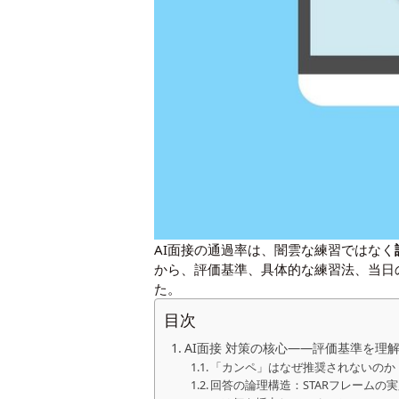
AI面接の通過率は、闇雲な練習ではなく
から、評価基準、具体的な練習法、当日
た。
目次
AI面接 対策の核心――評価基準を理
「カンペ」はなぜ推奨されないのか
回答の論理構造：STARフレームの