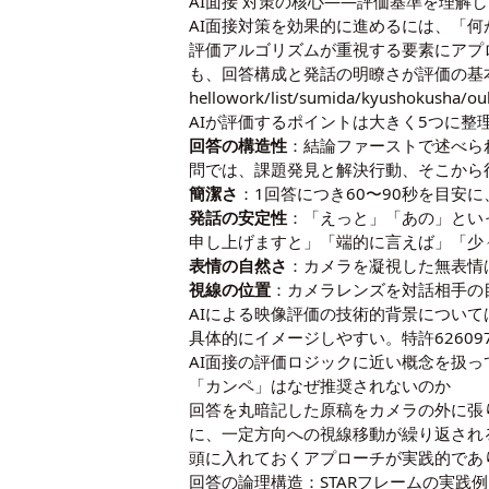
AI面接 対策の核心――評価基準を理解
AI面接対策を効果的に進めるには、「
評価アルゴリズムが重視する要素にアプ
も、回答構成と発話の明瞭さが評価の基
hellowork/list/sumida/kyushokusha/o
AIが評価するポイントは大きく5つに整
回答の構造性
：結論ファーストで述べら
問では、課題発見と解決行動、そこから
簡潔さ
：1回答につき60〜90秒を目
発話の安定性
：「えっと」「あの」とい
申し上げますと」「端的に言えば」「少
表情の自然さ
：カメラを凝視した無表情
視線の位置
：カメラレンズを対話相手の
AIによる映像評価の技術的背景について
具体的にイメージしやすい。
特許6260
AI面接の評価ロジックに近い概念を扱っ
「カンペ」はなぜ推奨されないのか
回答を丸暗記した原稿をカメラの外に張
に、一定方向への視線移動が繰り返され
頭に入れておくアプローチが実践的であ
回答の論理構造：STARフレームの実践例