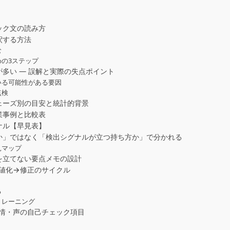
ック文の読み方
釈する方法
む
の3ステップ
多い — 誤解と実際の失点ポイント
いる可能性がある要因
点検
ェーズ別の目安と統計的背景
業事例と比較表
ナル【早見表】
か」ではなく「検出シグナルが立つ持ち方か」で分かれる
見マップ
を立てない要点メモの設計
数値化→修正のサイクル
る
トレーニング
表情・声の自己チェック項目