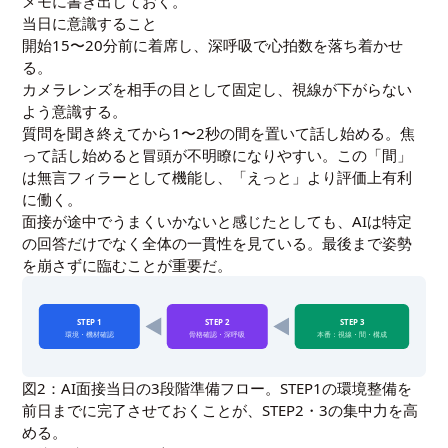
メモに書き出しておく。
当日に意識すること
開始15〜20分前に着席し、深呼吸で心拍数を落ち着かせ
る。
カメラレンズを相手の目として固定し、視線が下がらない
よう意識する。
質問を聞き終えてから1〜2秒の間を置いて話し始める。焦
って話し始めると冒頭が不明瞭になりやすい。この「間」
は無言フィラーとして機能し、「えっと」より評価上有利
に働く。
面接が途中でうまくいかないと感じたとしても、AIは特定
の回答だけでなく全体の一貫性を見ている。最後まで姿勢
を崩さずに臨むことが重要だ。
STEP 1
STEP 2
STEP 3
環境・機材確認
骨格確認・深呼吸
本番：視線・間・構成
図2：AI面接当日の3段階準備フロー。STEP1の環境整備を
前日までに完了させておくことが、STEP2・3の集中力を高
める。