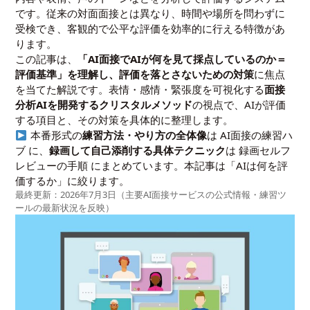
です。従来の対面面接とは異なり、時間や場所を問わずに
受検でき、客観的で公平な評価を効率的に行える特徴があ
ります。
この記事は、
「AI面接でAIが何を見て採点しているのか＝
評価基準」を理解し、評価を落とさないための対策
に焦点
を当てた解説です。表情・感情・緊張度を可視化する
面接
分析AIを開発するクリスタルメソッド
の視点で、AIが評価
する項目と、その対策を具体的に整理します。
本番形式の
練習方法・やり方の全体像
は
AI面接の練習ハ
ブ
に、
録画して自己添削する具体テクニック
は
録画セルフ
レビューの手順
にまとめています。本記事は「AIは何を評
価するか」に絞ります。
最終更新：2026年7月3日（主要AI面接サービスの公式情報・練習ツ
ールの最新状況を反映）