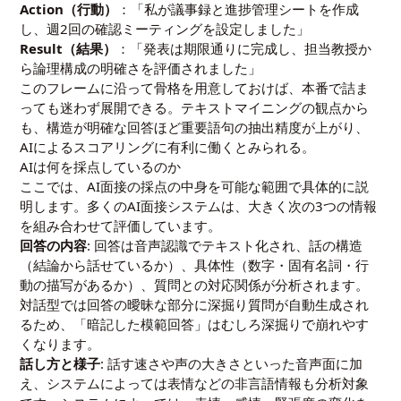
Action（行動）
：「私が議事録と進捗管理シートを作成
し、週2回の確認ミーティングを設定しました」
Result（結果）
：「発表は期限通りに完成し、担当教授か
ら論理構成の明確さを評価されました」
このフレームに沿って骨格を用意しておけば、本番で詰ま
っても迷わず展開できる。
テキストマイニング
の観点から
も、構造が明確な回答ほど重要語句の抽出精度が上がり、
AIによるスコアリングに有利に働くとみられる。
AIは何を採点しているのか
ここでは、AI面接の採点の中身を可能な範囲で具体的に説
明します。多くのAI面接システムは、大きく次の3つの情報
を組み合わせて評価しています。
回答の内容
: 回答は音声認識でテキスト化され、話の構造
（結論から話せているか）、具体性（数字・固有名詞・行
動の描写があるか）、質問との対応関係が分析されます。
対話型では回答の曖昧な部分に深掘り質問が自動生成され
るため、「暗記した模範回答」はむしろ深掘りで崩れやす
くなります。
話し方と様子
: 話す速さや声の大きさといった音声面に加
え、システムによっては表情などの非言語情報も分析対象