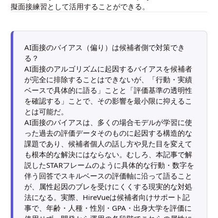
擬面接練習として活用することができる。
AI面接のバイアス（偏り）は候補者側で対策でき
る？
AI面接のアルゴリズムに起因するバイアスを候補者
が完全に排除することはできないが、「行動・実績
ベースで具体的に語る」ことと「評価基準の透明性
を確認する」ことで、その影響を最小限に抑えるこ
とは可能だ。
AI面接のバイアスは、多くの場合モデルが学習に使
った過去の評価データそのものに起因する構造的な
課題であり、候補者個人の話し方や見た目を変えて
も根本的な解決にはならない。むしろ、本記事で解
説したSTARフレームのように具体的な行動・数字を
伴う回答でスキルベースの評価軸に沿って語ること
が、属性起因のブレを受けにくくする現実的な対処
法になる。実際、HireVueは候補者向けサポート記
事で、年齢・人種・性別・GPA・出身大学を評価に