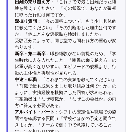
困難の乗り越え方
：「これまでで最も困難だった経
験を教えてください」「その状況で、あなたが最初
に取った行動は何ですか」
深掘り質問
：「今の回答について、もう少し具体的
に教えてください」「その判断をした理由は何です
か」「他にどんな選択肢を検討しましたか」
受験区分によって、同じ型でも問われ方の重心が変
わります。
新卒・第二新卒
：職務経験がない前提のため、「学
生時代に力を入れたこと」「困難の乗り越え方」の
比重が高くなりやすい。エピソードの規模より、行
動の主体性と再現性が見られる。
中途・転職
：「これまでの実績を教えてください」
「前職で最も成果を出した取り組みは何ですか」の
ように、実務経験を根拠にした回答が求められる。
志望動機は「なぜ転職か」「なぜこの会社か」の両
方に答える必要がある。
アルバイト・パート
：シフトの安定性や職場での協
調性を確認する質問（「学校やほかの予定と両立で
きますか」「チームで働く中で意識していること
は」）が加わりやすい。