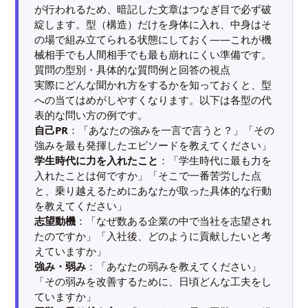
が行われるため、暗記した文章はつなぎ目で必ず破
綻します。型（構造）だけを身体に入れ、中身はそ
の場で組み立てられる状態にしておく——これが機
械相手でも人間相手でも最も崩れにくい準備です。
質問の型別・具体的な質問例と回答の視点
実際にどんな聞かれ方をするかを知っておくと、型
への当てはめがしやすくなります。以下は各型の代
表的な問い方の例です。
自己PR
：「あなたの強みを一言で言うと？」「その
強みを最も発揮したエピソードを教えてください」
学生時代に力を入れたこと
：「学生時代に最も力を
入れたことは何ですか」「そこで一番苦労した点
と、乗り越えるためにあなたが取った具体的な行動
を教えてください」
志望動機
：「なぜ数ある企業の中で当社を志望され
たのですか」「入社後、どのように貢献したいと考
えていますか」
強み・弱み
：「あなたの弱みを教えてください」
「その弱みを改善するために、日頃どんな工夫をし
ていますか」