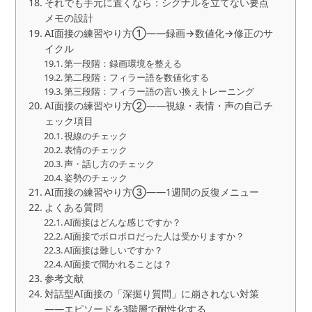
それでも手元に置くなら：シグナルを立てない要点
メモの設計
AI面接の練習やり方①――録画→数値化→修正のサ
イクル
第一段階：録画環境を整える
第二段階：フィラー語を数値化する
第三段階：フィラー語の言い換えトレーニング
AI面接の練習やり方②――視線・表情・声の自己チ
ェック項目
視線のチェック
表情のチェック
声・話し方のチェック
姿勢のチェック
AI面接の練習やり方③――1週間の反復メニュー
よくある質問
AI面接はどんな感じですか？
AI面接でボロボロだった人は受かりますか？
AI面接は難しいですか？
AI面接で聞かれることは？
参考文献
対話型AI面接の「深掘り質問」に崩されない対策
――エピソードを3階層で耐性化する