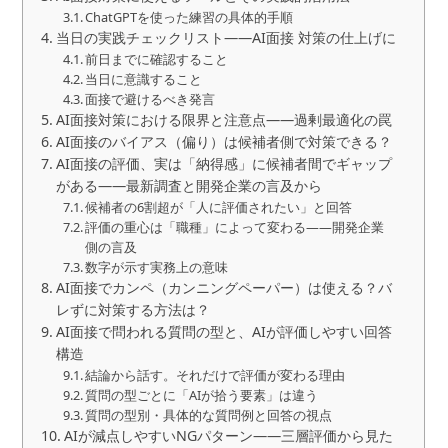
ChatGPTを使った練習の具体的手順
当日の実践チェックリスト――AI面接 対策の仕上げに
前日までに確認すること
当日に意識すること
面接で避けるべき発言
AI面接対策における限界と注意点――過剰最適化の罠
AI面接のバイアス（偏り）は候補者側で対策できる？
AI面接の評価、実は「納得感」に候補者間でギャップ
がある——最新調査と開発企業の言及から
候補者の6割超が「人に評価されたい」と回答
評価の重心は「職種」によって変わる——開発企業
側の言及
数字が示す実務上の意味
AI面接でカンペ（カンニングペーパー）は使える？バ
レずに対策する方法は？
AI面接で問われる質問の型と、AIが評価しやすい回答
構造
結論から話す。それだけで評価が変わる理由
質問の型ごとに「AIが拾う要素」は違う
質問の型別・具体的な質問例と回答の視点
AIが減点しやすいNGパターン――三層評価から見た