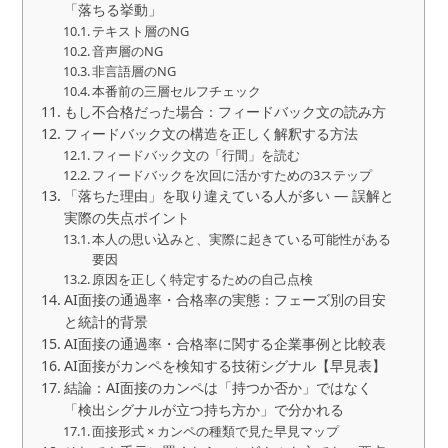
「落ちる挙動」
テキスト層のNG
音声層のNG
非言語層のNG
本番前の三層セルフチェック
もし不合格だった場合：フィードバック文の読み方
フィードバック文の構造を正しく解釈する方法
フィードバック文の「行間」を読む
フィードバックを次回に活かすための3ステップ
「落ちた理由」を取り違えている人が多い — 誤解と
実際の失点ポイント
本人の思い込みと、実際に起きている可能性がある
要因
原因を正しく特定するための自己点検
AI面接の通過率・合格率の実態：フェーズ別の目安
と統計的背景
AI面接の通過率・合格率に関する企業事例と比較表
AI面接がカンペを検知する技術シグナル【早見表】
結論：AI面接のカンペは「持つか否か」ではなく
「検出シグナルが立つ持ち方か」で分かれる
面接形式 × カンペの種類で見た早見マップ