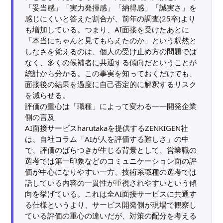
「妥当感」「実力発揮感」「納得感」「誠実さ」を
感じにくいと答えた割合が、前年の調査(25卒)より
も増加している。つまり、AI面接を受けたあとに
「本当にちゃんと見てもらえたのか」という釈然と
しなさを覚えるのは、個人の受け止め方の問題では
なく、多くの候補者に共通する傾向だということが
統計から分かる。この事実を知っておくだけでも、
面接後の結果を過度に自己否定的に解釈するリスク
を減らせる。
評価の重心は「職種」によって変わる——開発企業
側の言及
AI面接サービスharutakaを提供するZENKIGEN社
は、自社コラム「AIが人を評価する難しさ」の中
で、評価のばらつきが生じる背景として、営業職の
選考では第一印象などのコミュニケーション面の評
価が中心になりやすい一方、技術系職種の選考では
話している内容の一貫性が重視されやすいという傾
向を挙げている。これは全AI面接サービスに共通す
る仕様というより、サービス開発側が現場で観察し
ている評価の重心の違いだが、対策の配分を考える