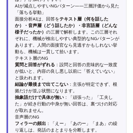
AIが減点しやすいNGパターン――三層評価から見た
「落ちる挙動」
面接分析AIは、回答を
テキスト層（何を話した
か）・音声層（どう話したか）・非言語層（どんな
様子だったか）
の三層で解析します。この三層それ
ぞれに、機械が検出しやすい典型的なNGパターンが
あります。人間の面接官なら見逃すかもしれない挙
動も、機械は一貫して拾います。
テキスト層のNG
質問と回答がずれる
：設問と回答の意味的な一致度
が低いと、内容の良し悪し以前に「答えていない」
と扱われます。
結論が最後まで出てこない
：主張が特定できず、根
拠だけが並ぶ状態になります。
抽象語だけで具体が無い
：「頑張った」「工夫し
た」が続き行動の中身が無い回答は、裏づけの対応
が取れません。
音声層のNG
フィラーの頻出
：「えー」「あのー」「まあ」の繰
り返しは、発話のまとまりを分断します。