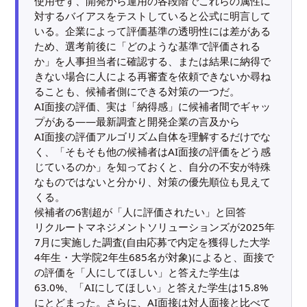
使用せず、開発から運用の各段階でこれらの属性に
対するバイアスをテストしていると公式に明言して
いる。企業によって評価基準の透明性には差がある
ため、選考前後に「どのような基準で評価される
か」を人事担当者に確認する、または結果に納得で
きない場合に人による再審査を依頼できないか尋ね
ることも、候補者側にできる対策の一つだ。
AI面接の評価、実は「納得感」に候補者間でギャッ
プがある——最新調査と開発企業の言及から
AI面接の評価アルゴリズム自体を理解するだけでな
く、「そもそも他の候補者はAI面接の評価をどう感
じているのか」を知っておくと、自分の不安が特殊
なものではないと分かり、対策の優先順位も見えて
くる。
候補者の6割超が「人に評価されたい」と回答
リクルートマネジメントソリューションズが2025年
7月に実施した調査(自由応募で内定を獲得した大学
4年生・大学院2年生685名が対象)によると、面接で
の評価を「人にしてほしい」と答えた学生は
63.0%、「AIにしてほしい」と答えた学生は15.8%
にとどまった。さらに、AI面接は対人面接と比べて