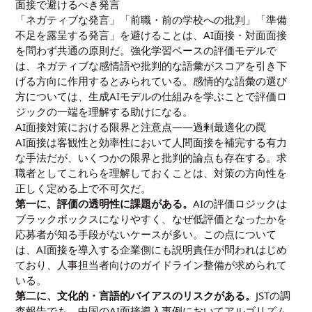
面接で避けるべき発言
「ネガティブな発言」「前職・前の学校への批判」「準備
不足を露呈する発言」を避けることは、AI面接・対面面接
を問わず共通の原則だ。
強化学習
ベースの評価モデルで
は、ネガティブな感情語や批判的な語彙がスコアを引き下
げる方向に作用するとみられている。感情的な語彙の選び
方については、
生成AIモデルの仕組み
を学ぶことで評価ロ
ジックの一端を理解する助けになる。
AI面接対策における限界と注意点――過剰最適化の罠
AI面接は客観性と効率性において人間面接を補完する有力
な手法だが、いくつかの限界と批判的論点も存在する。求
職者としてこれらを理解しておくことは、対策の方向性を
正しく定める上で不可欠だ。
第一に、評価の透明性に課題がある。
AIの評価ロジックは
ブラックボックスになりやすく、なぜ低評価となったかを
応募者が知る手段がないケースが多い。この点について
は、AI面接を導入する企業側にも説明責任が問われはじめ
ており、人事担当者向けのガイドライン整備が求められて
いる。
第二に、文化的・言語的バイアスのリスクがある。
JSTの調
査報告でも、中国のAI面接導入事例においてアルゴリズム