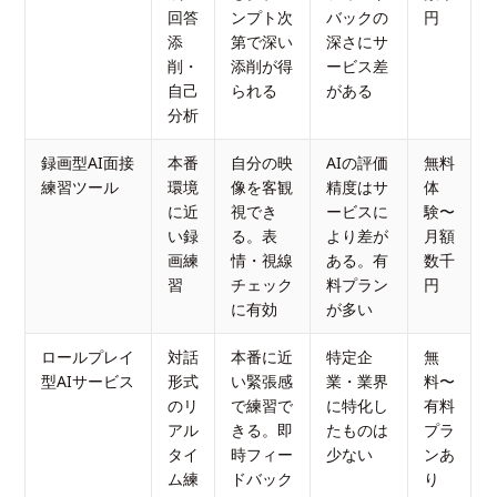
回答
ンプト次
バックの
円
添
第で深い
深さにサ
削・
添削が得
ービス差
自己
られる
がある
分析
録画型AI面接
本番
自分の映
AIの評価
無料
練習ツール
環境
像を客観
精度はサ
体
に近
視でき
ービスに
験〜
い録
る。表
より差が
月額
画練
情・視線
ある。有
数千
習
チェック
料プラン
円
に有効
が多い
ロールプレイ
対話
本番に近
特定企
無
型AIサービス
形式
い緊張感
業・業界
料〜
のリ
で練習で
に特化し
有料
アル
きる。即
たものは
プラ
タイ
時フィー
少ない
ンあ
ム練
ドバック
り