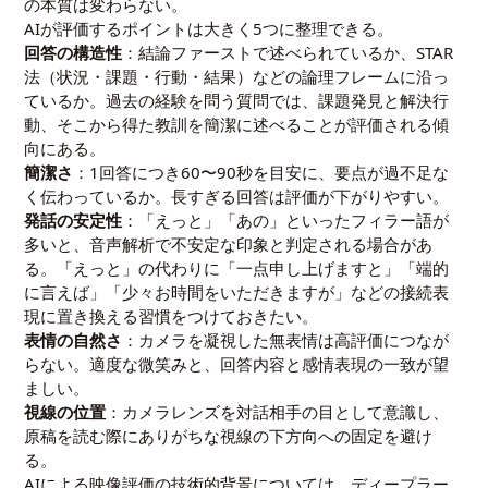
の本質は変わらない。
AIが評価するポイントは大きく5つに整理できる。
回答の構造性
：結論ファーストで述べられているか、STAR
法（状況・課題・行動・結果）などの論理フレームに沿っ
ているか。過去の経験を問う質問では、課題発見と解決行
動、そこから得た教訓を簡潔に述べることが評価される傾
向にある。
簡潔さ
：1回答につき60〜90秒を目安に、要点が過不足な
く伝わっているか。長すぎる回答は評価が下がりやすい。
発話の安定性
：「えっと」「あの」といったフィラー語が
多いと、音声解析で不安定な印象と判定される場合があ
る。「えっと」の代わりに「一点申し上げますと」「端的
に言えば」「少々お時間をいただきますが」などの接続表
現に置き換える習慣をつけておきたい。
表情の自然さ
：カメラを凝視した無表情は高評価につなが
らない。適度な微笑みと、回答内容と感情表現の一致が望
ましい。
視線の位置
：カメラレンズを対話相手の目として意識し、
原稿を読む際にありがちな視線の下方向への固定を避け
る。
AIによる映像評価の技術的背景については、
ディープラー