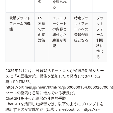
習
を得られ
る
就活プラット
ES
エントリ
特定プラ
プラ
フォーム内機
連携
ーシート
ットフォ
ット
能
での
の内容と
ームへの
フォ
面接
紐付けた
登録が前
ーム
対策
練習が可
提となる
利用
能
料に
準じ
る
2026年5月には、外資就活ドットコムがAI選考対策シリー
ズに「AI面接対策」機能を追加したと発表しており（出
典：PR TIMES、
https://prtimes.jp/main/html/rd/p/000000154.000026700.h
ツールの整備は急速に進んでいる状況だ。
ChatGPTを使った練習の具体的手順
ChatGPTを活用した練習では、以下のようにプロンプトを
設計するのが実践的だ（出典：ai-reboot.io、
https://ai-