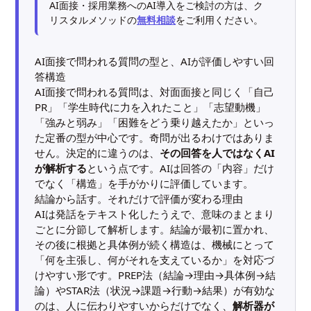
AI面接・採用業務へのAI導入をご検討の方は、ク
リスタルメソッドの
無料相談
をご利用ください。
AI面接で問われる質問の型と、AIが評価しやすい回
答構造
AI面接で問われる質問は、対面面接と同じく「自己
PR」「学生時代に力を入れたこと」「志望動機」
「強みと弱み」「困難をどう乗り越えたか」といっ
た定番の型が中心です。奇問が出るわけではありま
せん。決定的に違うのは、
その回答を人ではなくAI
が解析する
という点です。AIは回答の「内容」だけ
でなく「構造」を手がかりに評価しています。
結論から話す。それだけで評価が変わる理由
AIは発話をテキスト化したうえで、意味のまとまり
ごとに分節して解析します。結論が最初に置かれ、
その後に根拠と具体例が続く構造は、機械にとって
「何を主張し、何がそれを支えているか」を対応づ
けやすい形です。PREP法（結論→理由→具体例→結
論）やSTAR法（状況→課題→行動→結果）が有効な
のは、人に伝わりやすいからだけでなく、
解析器が