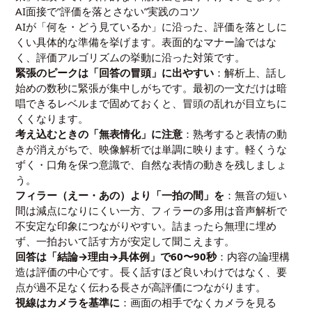
AI面接で”評価を落とさない”実践のコツ
AIが「何を・どう見ているか」に沿った、評価を落としに
くい具体的な準備を挙げます。表面的なマナー論ではな
く、評価アルゴリズムの挙動に沿った対策です。
緊張のピークは「回答の冒頭」に出やすい
：解析上、話し
始めの数秒に緊張が集中しがちです。最初の一文だけは暗
唱できるレベルまで固めておくと、冒頭の乱れが目立ちに
くくなります。
考え込むときの「無表情化」に注意
：熟考すると表情の動
きが消えがちで、映像解析では単調に映ります。軽くうな
ずく・口角を保つ意識で、自然な表情の動きを残しましょ
う。
フィラー（えー・あの）より「一拍の間」を
：無音の短い
間は減点になりにくい一方、フィラーの多用は音声解析で
不安定な印象につながりやすい。詰まったら無理に埋め
ず、一拍おいて話す方が安定して聞こえます。
回答は「結論→理由→具体例」で60〜90秒
：内容の論理構
造は評価の中心です。長く話すほど良いわけではなく、要
点が過不足なく伝わる長さが高評価につながります。
視線はカメラを基準に
：画面の相手でなくカメラを見る