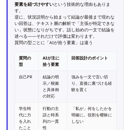
要素を紐づけやすい
という技術的な理由もありま
す。
逆に、状況説明から始まって結論が最後まで現れな
い回答は、テキスト層の解析で「主張が特定できな
い」状態になりがちです。話し始めの一文で結論を
述べる——それだけで評価は変わります。
質問の型ごとに「AIが拾う要素」は違う
質問の
AIが主に
回答設計のポイント
型
拾う要素
自己PR
結論の明
強みを一文で言い切
示／根拠
り、直後に裏づける経
と具体例
験を置く
の対応
学生時
行動の主
「私が」何をしたかを
代に力
語と時系
明確に。役割を曖昧に
を入れ
列の一貫
しない
たこと
性