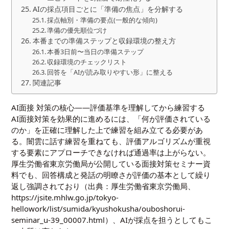
AIの採点項目ごとに「準備の焦点」を分解する
採点軸別・準備の要点(一般的な傾向)
準備の優先順位づけ
本番までの準備ステップと収録環境の整え方
本番3日前〜当日の準備ステップ
収録環境のチェックリスト
回答を「AIが読み取りやすい形」に整える
関連記事
AI面接 対策の核心――評価基準を理解してから練習する
AI面接対策を効果的に進めるには、「何が評価されている
のか」を正確に理解した上で練習を組み立てる必要があ
る。闇雲に話す練習を重ねても、評価アルゴリズムが重視
する要素にアプローチできなければ通過率は上がらない。
厚生労働省東京労働局が公開している面接対策セミナー資
料でも、回答構成と発話の明瞭さが評価の基本として繰り
返し強調されており（出典：厚生労働省東京労働局、
https://jsite.mhlw.go.jp/tokyo-
hellowork/list/sumida/kyushokusha/ouboshorui-
seminar_u-39_00007.html
）、AIが採点を担うとしてもこ