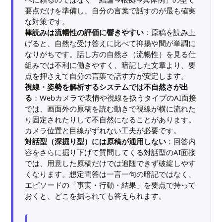
要点だけを準備し、自分の言葉で話すのが最も確実
な対策です。
棒読みは流暢性の評価に響きやすい
：原稿を読み上
げると、自然な受け答えに比べて抑揚や間が単調に
なりがちです。話し方の自然さ（流暢性）を見る仕
組みでは不利に働きやすく、暗記した文章より、要
点を押さえて自分の言葉で話す方が安定します。
視線・姿勢を解析するシステムでは不自然さが出
る
：Webカメラで表情や視線を扱うタイプのAI面接
では、画面外の原稿を読む動きで視線が横に流れた
り固定されたりして不自然になることがあります。
カメラ位置と目線がずれない工夫が必要です。
対話型（深掘り型）には原稿が通用しない
：回答内
容をさらに掘り下げて質問してくる対話型のAI面接
では、用意した原稿だけでは追随できず破綻しやす
くなります。想定問答は一言一句の暗記ではなく、
エピソードの「事実・行動・結果」を要点で持って
おくと、どこを掘られても答えられます。