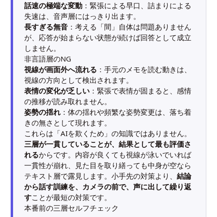
話速の極端な変動
：緊張による早口、詰まりによる
失速は、音声層にはっきり出ます。
長すぎる無音
：考える「間」自体は問題ありません
が、応答が始まらない状態が続けば回答として成立
しません。
非言語層のNG
視線が画面外へ流れる
：手元のメモを読む動きは、
視線の方向として検出されます。
表情の変化が乏しい
：緊張で表情が固まると、感情
の推移が読み取れません。
姿勢の揺れ
：体の揺れや頻繁な姿勢変更は、落ち着
きの無さとして現れます。
これらは「AIを欺くため」の知識ではありません。
三層が一貫していることが、結果として最も評価さ
れる
からです。内容が良くても視線が泳いでいれば
一貫性が崩れ、見た目を取り繕っても中身が空なら
テキスト層で露見します。小手先の対策より、
結論
から話す訓練を、カメラの前で、声に出して繰り返
す
ことが最短の対策です。
本番前の三層セルフチェック