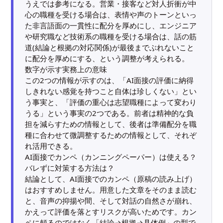
うえでは参考になる。営業・接客など対人折衝が中
心の職種を受ける場合は、表情や声のトーンといっ
た非言語面の一貫性に配分を厚めにし、エンジニア
や研究職など技術系の職種を受ける場合は、話の筋
道(結論と根拠の対応関係)が最後までぶれないこと
に配分を厚めにする、という調整が考えられる。
数字が示す実務上の意味
この2つの情報が示すのは、「AI面接の評価に納得
しきれない感覚を持つこと自体は珍しくない」とい
う事実と、「評価の重心は志望職種によって変わり
うる」という事実の2つである。前者は精神的な負
担を減らすための情報として、後者は準備配分を職
種に合わせて微調整するための情報として、それぞ
れ活用できる。
AI面接でカンペ（カンニングペーパー）は使える？
バレずに対策する方法は？
結論として、AI面接でのカンペ（原稿の読み上げ）
はおすすめしません。用意した文章をそのまま読む
と、音声の抑揚や間、そして対話の自然さが崩れ、
かえって評価を落とすリスクが高いためです。カン
ペに頼るのではなく「結論→根拠→具体例」の型で