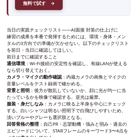
無料で試す →
当日の実践チェックリスト――AI面接 対策の仕上げに
練習の成果を本番で発揮するためには、環境・身体・メン
タルの3方向での準備が欠かせない。以下のチェックリスト
を前日・当日に確認してほしい。
前日までに確認すること
通信環境
：Wi-Fi接続の安定性を確認し、有線LANが使える
なら切り替えておく。
カメラ・マイクの動作確認
：内蔵カメラの画角とマイクの
音量レベルをテスト録画で確かめる。
背景と照明
：後方が散乱していないか、顔に光が均一に当
たっているかを映像で確認する。逆光は厳禁。
服装・身だしなみ
：カメラに映る上半身を中心にチェック
する。白いシャツは明るい照明下で白飛びしやすいため、
淡いブルーやグレーも選択肢となる。
回答骨格の整理
：自己PR・志望動機・強みと弱み・過去の
エピソードについて、STARフレームのキーワード3〜4点を