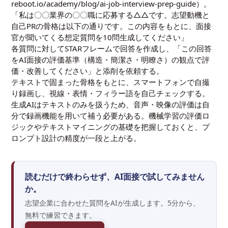
reboot.io/academy/blog/ai-job-interview-prep-guide
）。
「私は〇〇業界の〇〇職に応募する△△です。志望動機と
自己PRの骨格は以下の通りです。この内容をもとに、面接
官が聞いてくる想定質問を10問生成してください」
各質問に対してSTARフレームで回答を作成し、「この回答
をAI面接の評価基準（構造・簡潔さ・明瞭さ）の観点で評
価・改善してください」と添削を依頼する。
テキストで固まった骨格をもとに、スマートフォンで自撮
り録画し、視線・表情・フィラー語を自己チェックする。
生成AIはテキストのみを扱うため、音声・映像の評価は自
分で録画機能を用いて補う必要がある。
機械学習の評価ロ
ジック
や
テキストマイニング
の基礎を把握しておくと、プ
ロンプト設計の精度が一段と上がる。
読むだけで終わらせず、AI面接で試してみません
か。
志望企業に合わせた質問をAIが生成します。5分から、
無料で練習できます。