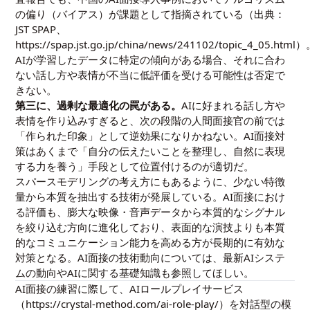
の偏り（バイアス）が課題として指摘されている（出典：
JST SPAP、
https://spap.jst.go.jp/china/news/241102/topic_4_05.html
）
AIが学習したデータに特定の傾向がある場合、それに合わ
ない話し方や表情が不当に低評価を受ける可能性は否定で
きない。
第三に、過剰な最適化の罠がある。
AIに好まれる話し方や
表情を作り込みすぎると、次の段階の人間面接官の前では
「作られた印象」として逆効果になりかねない。AI面接対
策はあくまで「自分の伝えたいことを整理し、自然に表現
する力を養う」手段として位置付けるのが適切だ。
スパースモデリング
の考え方にもあるように、少ない特徴
量から本質を抽出する技術が発展している。AI面接におけ
る評価も、膨大な映像・音声データから本質的なシグナル
を絞り込む方向に進化しており、表面的な演技よりも本質
的なコミュニケーション能力を高める方が長期的に有効な
対策となる。AI面接の技術動向については、
最新AIシステ
ムの動向
や
AIに関する基礎知識
も参照してほしい。
AI面接の練習に際して、AIロールプレイサービス
（
https://crystal-method.com/ai-role-play/
）を対話型の模