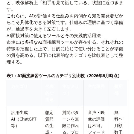
と、映像解析上「相手を見て話している」状態に近づきま
す。
これらは、AIが評価する仕組みを内側から知る開発者だか
らこそ具体化できる対策です。仕組みの理解に基づく準備
が、通過率を大きく左右します。
AI面接対策に使えるツールとその実践的活用法
市場には多様なAI面接練習ツールが存在する。それぞれの
特徴を把握した上で、目的に応じて使い分けることが準備
の質を高める。以下に代表的なカテゴリを比較表として整
理する。
表1：AI面接練習ツールのカテゴリ別比較（2026年6月時点）
カテゴリ
代表
主なメリ
主な限界
費用
的な
ット
感
用途
汎用生成
想定
質問パタ
音声・映
無
AI（ChatGPT
質問
ーンを無
像の評価
料〜
等）
の生
限に作れ
は不可。
月額
成・
る。プロ
フィード
数千