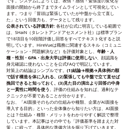
です。システムによっては、表情・感情・緊張度の変化を
面接の開始から終了までタイムラインとして可視化してい
ます。つまり「冒頭は緊張していたが中盤から立て直し
た」という回復力も、データとして残ります。
公表されている評価方針
: 各社が公式に明言している範囲で
は、SHaiN（タレントアンドアセスメント社）は標準プラン
で18項目を10段階評価し回答をすべてテキスト化すると説
明しています。HireVueは職務に関連するスキル（コミュニ
ケーション・問題解決など）を評価対象とし、
年齢・人
種・性別・GPA・出身大学は評価に使用しない
、顔認識を
身元確認に使わないことを公式FAQで明記しています。
対策上の結論はシンプルです。
(1)結論→根拠→具体例の順
で話す構造を体に入れる、(2)緊張しても中盤で立て直せば
挽回できると知っておく、(3)見た目の演出より回答の中身
と一貫性に時間を使う
。評価の仕組みを知れば、過剰なテ
クニックが不要であることが分かります。
なお、「AI面接そのものの仕組みや種類、企業がAI面接を
導入する目的」といった全体像から知りたい方は、
AI面接
とは？仕組み・種類・メリットをわかりやすく解説
で整理
しています。本記事はその中でも「評価基準を踏まえた対
策」に絞って、具体的な準備方法を掘り下げていきます。