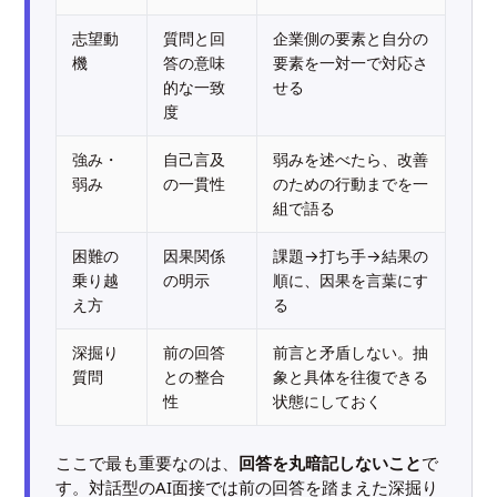
志望動
質問と回
企業側の要素と自分の
機
答の意味
要素を一対一で対応さ
的な一致
せる
度
強み・
自己言及
弱みを述べたら、改善
弱み
の一貫性
のための行動までを一
組で語る
困難の
因果関係
課題→打ち手→結果の
乗り越
の明示
順に、因果を言葉にす
え方
る
深掘り
前の回答
前言と矛盾しない。抽
質問
との整合
象と具体を往復できる
性
状態にしておく
ここで最も重要なのは、
回答を丸暗記しないこと
で
す。対話型のAI面接では前の回答を踏まえた深掘り